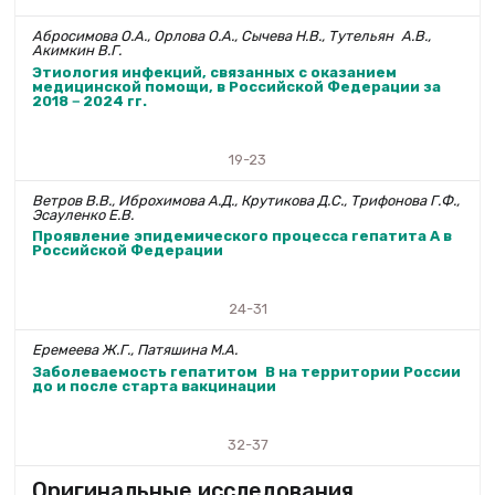
Абросимова О.А., Орлова О.А., Сычева Н.В., Туте­льян А.В.,
Акимкин В.Г.
Этиология инфекций, связанных с оказанием
медицинской помощи, в Российской Федерации за
2018－2024 гг.
19-23
Ветров В.В., Иброхимова А.Д., Крутикова Д.С., Трифонова Г.Ф.,
Эсауленко Е.В.
Проявление эпидемического процесса гепатита А в
Российской Федерации
24-31
Еремеева Ж.Г., Патяшина М.А.
Заболеваемость гепатитом В на территории России
до и после старта вакцинации
32-37
Оригинальные исследования