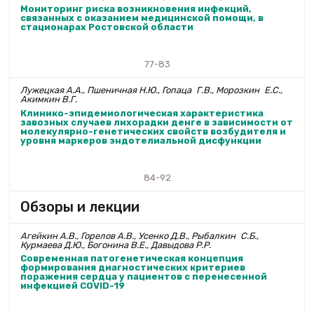
Мониторинг риска возникновения инфекций,
связанных с оказанием медицинской помощи, в
стационарах Ростовской области
77-83
Лужецкая А.А., Пшеничная Н.Ю., Гопаца Г.В., Морозкин Е.С.,
Акимкин В.Г.
Клинико-эпидемио­логическая характеристика
завозных случаев лихорадки денге в зависимости от
молекулярно-генетических свойств возбудителя и
уровня маркеров эндотелиальной дисфункции
84-92
Обзоры и лекции
Агейкин А.В., Горелов А.В., Усенко Д.В., Рыбалкин С.Б.,
Курмаева Д.Ю., Богонина В.Е., Давыдова Р.Р.
Современная патогенетическая концепция
формирования диагностических критериев
поражения сердца у пациентов с перенесенной
инфекцией COVID-19