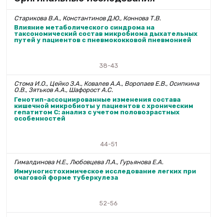
Старикова В.А., Константинов Д.Ю., Коннова Т.В.
Влияние метаболического синдрома на
таксономический состав микробиома дыхательных
путей у пациентов с пневмококковой пневмонией
38-43
Стома И.О., Цейко З.А., Ковалев А.А., Воропаев Е.В., Осипкина
О.В., Зятьков А.А., Шафорост А.С.
Генотип-ассоциированные изменения состава
кишечной микробиоты у пациентов с хроническим
гепатитом С: анализ с учетом половозрастных
особенностей
44-51
Гималдинова Н.Е., Любовцева Л.А., Гурьянова Е.А.
Иммуногистохимическое исследование легких при
очаговой форме туберкулеза
52-56