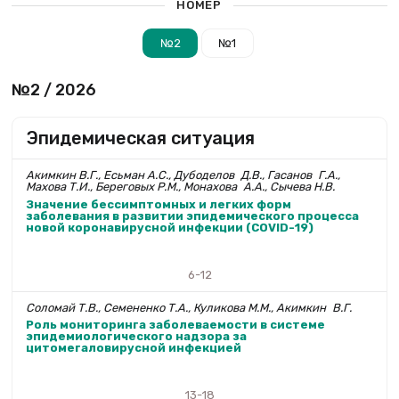
НОМЕР
№2
№1
№2 / 2026
Эпидемическая ситуация
Акимкин В.Г., Есьман А.С., Дубоделов Д.В., Гаса­нов Г.А.,
Махова Т.И., Береговых Р.М., Монахова А.А., Сычева Н.В.
Значение бессимптомных и легких форм
заболевания в развитии эпидемического процесса
новой коронавирусной инфекции (COVID-19)
6-12
Соломай Т.В., Семененко Т.А., Куликова М.М., Аким­кин В.Г.
Роль мониторинга заболеваемости в системе
эпидемиологического надзора за
цитомегаловирусной инфекцией
13-18