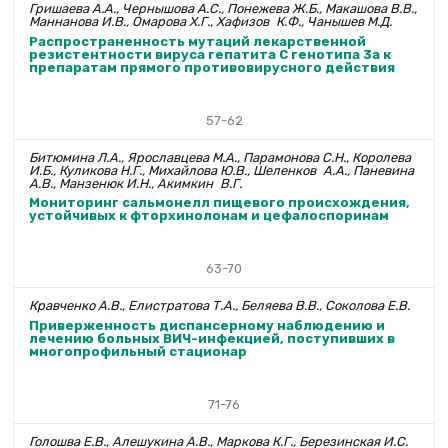
Гришаева А.А., Чернышова А.С., Понежева Ж.Б., Мака­шова В.В.,
Маннанова И.В., Омарова Х.Г., Хафизов К.Ф., Чанышев М.Д.
Распространенность мутаций лекарственной
резистентности вируса гепатита C генотипа 3а к
препаратам прямого противовирусного действия
57-62
Битюмина Л.А., Ярославцева М.А., Парамонова С.Н., Королева
И.Б., Куликова Н.Г., Михайлова Ю.В., Шеленков А.А., Паневина
А.В., Манзенюк И.Н., Акимкин В.Г.
Мониторинг сальмонелл пищевого происхождения,
устойчивых к фторхинолонам и цефалоспоринам
63-70
Кравченко А.В., Елистратова Т.А., Беляева В.В., Соколова Е.В.
Приверженность диспансерному наблюдению и
лечению больных ВИЧ-инфекцией, поступивших в
многопрофильный стационар
71-76
Голошва Е.В., Алешукина А.В., Маркова К.Г., Бере­зинская И.С.