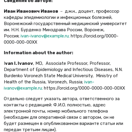
С
ведени
я
об авторе:
Иван Иванович Иванов
－ д.м.н., доцент, профессор
кафедры эпидемиологии и инфекционных болезней,
Воронежский государственный медицинский университет
им. Н.Н. Бурденко Минздрава России, Воронеж,
Россия;
ivan-ivanov@example.ru;
https://orcid.org/0000-
0000-000-00XX
Information about the author:
I
van I. Ivanov
, MD, Associate Professor, Professor,
Department of Epidemiology and Infectious Diseases, N.N.
Burdenko Voronezh State Medical University, Ministry of
Health of the Russia, Voronezh, Russia;
ivan-
ivanov@example.ru;
https://orcid.org/0000-0000-000-00XX
Отдельно следует указать автора, ответственного за
контакты с редакцией: Ф.И.О. полностью, адрес
электронной почты, номер мобильного телефона
(необходим для оперативной связи с автором, он не
будет размещен в опубликованном варианте статьи или
передан третьим лицам).