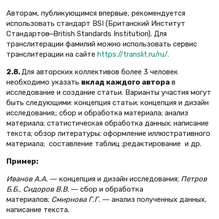
Авторам, публикующимся впервые, рекомендуется
использовать стандарт BSI (Британский Институт
Стандартов ̶ British Standards Institution). Для
транслитерации фамилий можно использовать сервис
транслитерации на сайте
https://translit.ru/ru/.
2.8.
Для авторских коллективов более 3 человек
необходимо указать
вклад каждого автора
в
исследование и создание статьи. Варианты участия могут
быть следующими: концепция статьи; концепция и дизайн
исследования;; сбор и обработка материала; анализ
материала; статистическая обработка данных; написание
текста; обзор литературы; оформление иллюстративного
материала; составление таблиц ;редактирование и др.
Пример:
Иванов
A
.
A
.
― концепция и дизайн исследования;
Петров
Б.Б
.,
Сидоров В.
В
. ― сбор и обработка
материалов;
Смирнова Г.Г
.
― анализ полученных данных,
написание текста.