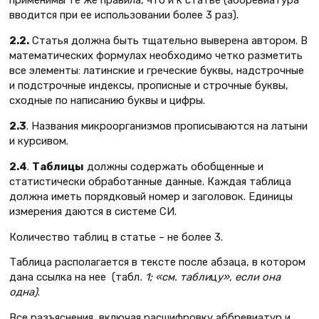
применимы те же правила, что и к статье (аббревиатура
вводится при ее использовании более 3 раз).
2.2.
Статья должна быть тщательно выверена автором. В
математических формулах необходимо четко разметить
все элементы: латинские и греческие буквы, надстрочные
и подстрочные индексы, прописные и строчные буквы,
сходные по написанию буквы и цифры.
2.3
. Названия микроорганизмов прописываются на латыни
и курсивом.
2.4
.
Таблицы
должны содержать обобщенные и
статистически обработанные данные. Каждая таблица
должна иметь порядковый номер и заголовок. Единицы
измерения даются в системе СИ.
Количество таблиц в статье – не более 3.
Таблица располагается в тексте после абзаца, в котором
дана ссылка на нее (табл
.
1
;
«см. табли
ц
у», если она
одна
)
.
Все разъяснения, включая расшифровку аббревиатур и