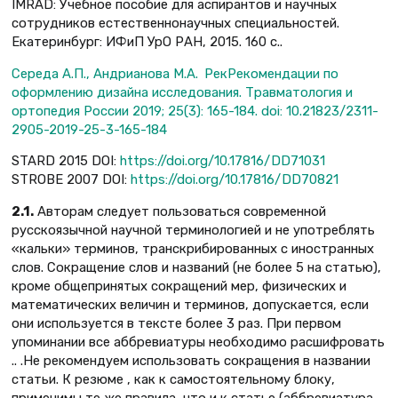
IMRAD: Учебное пособие для аспирантов и научных
сотрудников естественнонаучных специальностей.
Екатеринбург: ИФиП УрО РАН, 2015. 160 с..
Середа А.П., Андрианова М.А. РекРекомендации по
оформлению дизайна исследования. Травматология и
ортопедия России 2019; 25(3): 165-184. doi: 10.21823/2311-
2905-2019-25-3-165-184
STARD 2015 DOI:
https://doi.org/10.17816/DD71031
STROBE 2007 DOI:
https://doi.org/10.17816/DD70821
2.1.
Авторам следует пользоваться современной
русскоязычной научной терминологией и не употреблять
«кальки» терминов, транскрибированных с иностранных
слов. Сокращение слов и названий (не более 5 на статью),
кроме общепринятых сокращений мер, физических и
математических величин и терминов, допускается, если
они используется в тексте более 3 раз. При первом
упоминании все аббревиатуры необходимо расшифровать
.. .Не рекомендуем использовать сокращения в названии
статьи. К резюме , как к самостоятельному блоку,