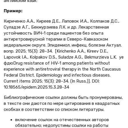
английский язык:
Пример:
Кириченко А.А., Киреев Д.Е., Лаповок И.А., Колпаков Д.С.,
Суладзе А.Г., Бекмурзиева Л.К. и др. Лекарственная
устойчивость ВИЧ-1 среди пациентов без опыта
антиретровирусной терапии в Северо-Кавказском
aедеральном округе. Эпидемиол. инфекц. болезни Актуал.
вопр. 2025; 15(3): 28–34. [Kirichenko A.A., Kireev D.E.,
Lapovok I.A., Kolpakov D.S., Suladze A.G., Bekmurzieva L.K. уе
фдюDrug resistance of HIV-1 among patients without
experience with antiretroviral therapy in the North Caucasus
Federal District. Epidemiology and infectious diseases.
Current items 2025; 15(3): 28–34. (In Russ.)]. DOI:
10.18565/epidem.2025.15.3.28-34
Библиографические ссылки должны быть пронумерованы,
в тексте они даются по мере цитирования в квадратных
скобках в соответствии со списком литературы.
включение ссылок на отечественных авторов
обязательно; недопустимы ссылки на работы