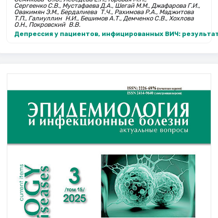
Сергеенко С.В., Мустафаева Д.А., Шегай М.М., Джафарова Г.И.,
Овакимян Э.М., Бердалиева Т.Ч., Рахимова Р.А., Маджитова
Т.П., Галиуллин Н.И., Бешимов А.Т., Демченко С.В., Хохлова
О.Н., Покровский В.В.
Депрессия у пациентов, инфи­цированных ВИЧ: результ