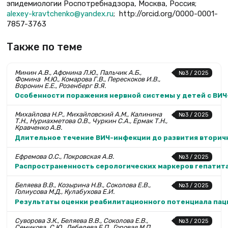
эпидемиологии Роспотребнадзора, Москва, Россия;
alexey-kravtchenko@yandex.ru
; http://orcid.org/0000-0001-
7857-3763
Также по теме
Минин А.В., Афонина Л.Ю., Пальчик А.Б.,
№3 / 2025
Фомина М.Ю., Комарова Г.В., Перескоков И.В.,
Воронин Е.Е., Розенберг В.Я.
Особенности поражения нервной системы у детей c ВИ
Михайлова Н.Р., Михайловский А.М., Калинина
№3 / 2025
Т.Н., Нуриахметова О.В., Чуркин С.А., Ермак Т.Н.,
Кравченко А.В.
Длительное течение ВИЧ-инфекции до развития вторичн
Ефремова О.С., Покровская А.В.
№3 / 2025
Распространенность серологических маркеров гепатита 
Беляева В.В., Козырина Н.В., Соколова Е.В.,
№3 / 2025
Голиусова М.Д., Кулабухова Е.И.
Результаты оценки реабилитационного потенциала па
Суворова З.К., Беляева В.В., Соколова Е.В.,
№3 / 2025
Семикова С.Ю., Лебедева Е.П., Горовая М.П.,