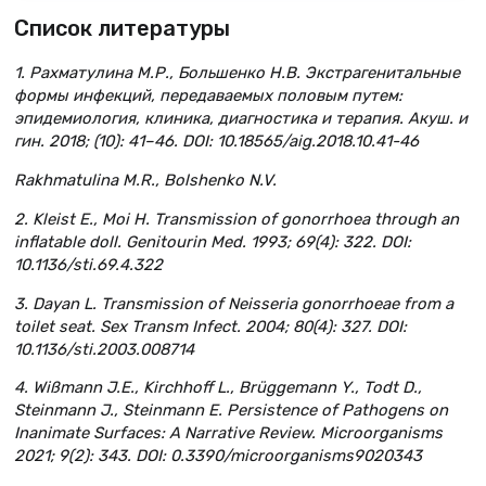
Список литературы
1. Рахматулина М.Р., Большенко Н.В. Экстрагенитальные
формы инфекций, передаваемых половым путем:
эпидемиология, клиника, диагностика и терапия. Акуш. и
гин. 2018; (10): 41–46. DOI: 10.18565/aig.2018.10.41-46
Rakhmatulina M.R., Bolshenko N.V.
2. Kleist E., Moi H. Transmission of gonorrhoea through an
inflatable doll. Genitourin Med. 1993; 69(4): 322. DOI:
10.1136/sti.69.4.322
3. Dayan L. Transmission of Neisseria gonorrhoeae from a
toilet seat. Sex Trаnsm Infect. 2004; 80(4): 327. DOI:
10.1136/sti.2003.008714
4. Wißmann J.E., Kirchhoff L., Brüggemann Y., Todt D.,
Steinmann J., Steinmann E. Persistence of Pathogens on
Inanimate Surfaces: A Narrative Review. Microorganisms
2021; 9(2): 343. DOI: 0.3390/microorganisms9020343