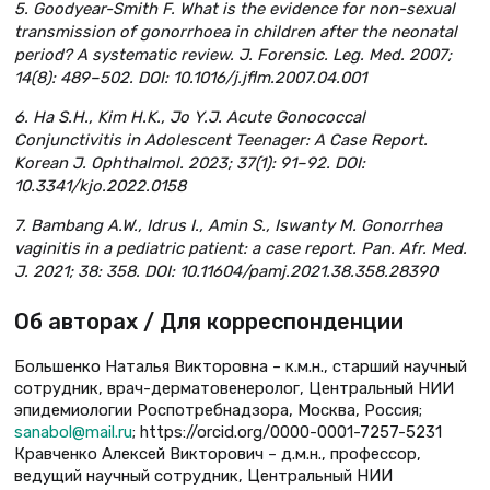
5. Goodyear-Smith F. What is the evidence for non-sexual
transmission of gonorrhoea in children after the neonatal
period? A systematic review. J. Forensic. Leg. Med. 2007;
14(8): 489–502. DOI: 10.1016/j.jflm.2007.04.001
6. Ha S.H., Kim H.K., Jo Y.J. Acute Gonococcal
Conjunctivitis in Adolescent Teenager: A Case Report.
Korean J. Ophthalmol. 2023; 37(1): 91–92. DOI:
10.3341/kjo.2022.0158
7. Bambang A.W., Idrus I., Amin S., Iswanty M. Gonorrhea
vaginitis in a pediatric patient: a case report. Pan. Afr. Med.
J. 2021; 38: 358. DOI: 10.11604/pamj.2021.38.358.28390
Об авторах / Для корреспонденции
Большенко Наталья Викторовна – к.м.н., старший научный
сотрудник, врач-дерматовенеролог, Центральный НИИ
эпидемиологии Роспотребнадзора, Москва, Россия;
sanabol@mail.ru
; https://orcid.org/0000-0001-7257-5231
Кравченко Алексей Викторович – д.м.н., профессор,
ведущий научный сотрудник, Центральный НИИ