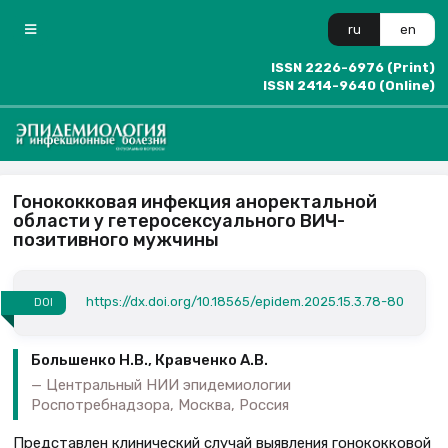
ru
en
ISSN 2226-6976 (Print)
ISSN 2414-9640 (Online)
Гонококковая инфекция аноректальной
области у гетеро­сексу­ального ВИЧ-
позитивного мужчины
https://dx.doi.org/10.18565/epidem.2025.15.3.78-80
DOI
Большенко Н.В., Кравченко А.В.
Центральный НИИ эпидемиологии
Роспотребнадзора, Москва, Россия
Представлен клинический случай выявления гонококковой