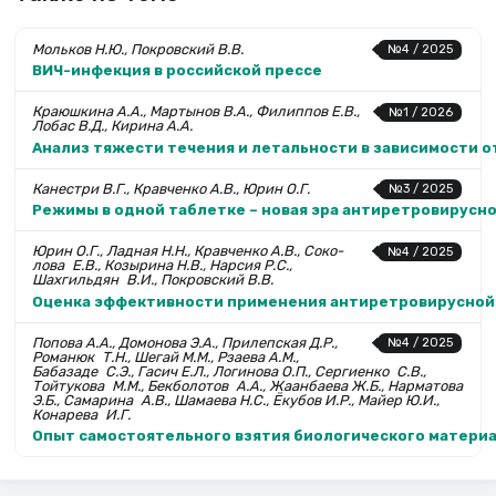
Мольков Н.Ю., Покровский В.В.
№4 / 2025
ВИЧ-инфекция в российской прессе
Краюшкина А.А., Мартынов В.А., Филиппов Е.В.,
№1 / 2026
Лобас В.Д., Кирина А.А.
Анализ тяжести течения и летальности в зависимости о
Канестри В.Г., Кравченко А.В., Юрин О.Г.
№3 / 2025
Режимы в одной таблетке – новая эра антиретровирусн
Юрин О.Г., Ладная Н.Н., Кравченко А.В., Соко­
№4 / 2025
лова Е.В., Козырина Н.В., Нарсия Р.С.,
Шахгильдян В.И., Покровский В.В.
Оценка эффективности применения антиретровирусной т
Попова А.А., Домонова Э.А., Прилепская Д.Р.,
№4 / 2025
Романюк Т.Н., Шегай М.М., Рзаева А.М.,
Бабазаде С.Э., Гасич Е.Л., Логинова О.П., Сергиенко С.В.,
Тойтукова М.М., Бекболотов А.А., Жаанбаева Ж.Б., Нарматова
Э.Б., Самарина А.В., Шамаева Н.С., Ёкубов И.Р., Майер Ю.И.,
Конарева И.Г.
Опыт самостоятельного взятия биологического материа