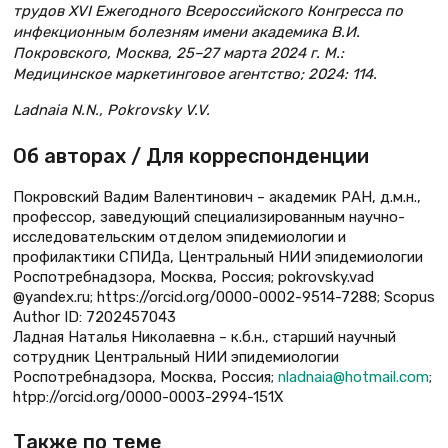
трудов XVI Ежегодного Всероссийского Конгресса по
инфекционным болезням имени академика В.И.
Покровского, Москва, 25–27 марта 2024 г. М.:
Медицинское маркетинговое агентство; 2024: 114.
Ladnaia N.N., Pokrovsky V.V.
Об авторах / Для корреспонденции
Покровский Вадим Валентинович – академик РАН, д.м.н.,
профессор, заведующий специализированным научно-
исследовательским отделом эпидемиологии и
профилактики СПИДа, Центральный НИИ эпидемиологии
Роспотребнадзора, Москва, Россия; pokrovsky.vad
@yandex.ru; https://orcid.org/0000-0002-9514-7288; Scopus
Author ID: 7202457043
Ладная Наталья Николаевна – к.б.н., старший научный
сотрудник Центральный НИИ эпидемиологии
Роспотребнадзора, Москва, Россия;
nladnaia@hotmail.com
;
htpp://orcid.org/0000-0003-2994-151X
Также по теме