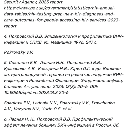
Security Agency, 2023 report.
https://www.gov.uk/government/statistics/hiv-annual-
data-tables/hiv-testing-prep-new-hiv-diagnoses-and-
care-outcomes-for-people-accessing-hiv-services-2023-
report
4. Покровский В.В. Эпидемиология и профилактика ВИЧ-
инфекции и СПИД. М.: Медицина, 1996. 247 с.
Pokrovsky V.V.
5. Соколова Е.В., Ладная Н.Н., Покровский В.В.,
Кравченко А.В., Козырина Н.В., Юрин О.Г. и др. Влияние
антиретровирусной терапии на развитие эпидемии ВИЧ-
инфекции в Российской Федерации. Эпидемиол. инфекц.
болезни. Актуал. вопр. 2023; 13(3): 20–6. DOI:
10.18565/epidem.2023.13.3.20-6
Sokolova E.V., Ladnaia N.N., Pokrovsky V.V., Kravchenko
A.V., Kozyrina N.V., Yurin O.G. et al.
6. Ладная Н. Н., Покровский В.В. Профилактический
эффект лечения больных ВИЧ-инфекцией в России. Сб.