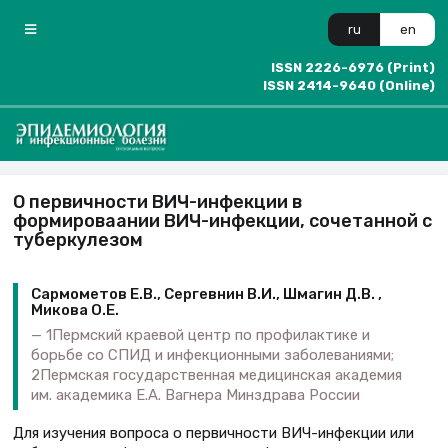
ru
en
ISSN 2226-6976 (Print)
ISSN 2414-9640 (Online)
О первичности ВИЧ-инфекции в
формироваании ВИЧ-инфекции, сочетанной с
туберкулезом
Сармометов Е.В., Сергевнин В.И., Шмагин Д.В. ,
Микова О.Е.
1Пермский краевой центр по профилактике и
борьбе со СПИД и инфекционными заболеваниями;
2Пермская государственная медицинская академия
им. академика Е.А. Вагнера Минздрава России
Для изучения вопроса о первичности ВИЧ-инфекции или