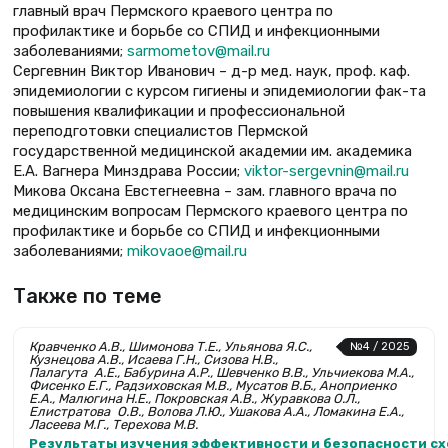
главный врач Пермского краевого центра по
профилактике и борьбе со СПИД и инфекционными
заболеваниями;
sarmometov@mail.ru
Сергевнин Виктор Иванович – д-р мед. наук, проф. каф.
эпидемиологии с курсом гигиены и эпидемиологии фак-та
повышения квалификации и профессиональной
переподготовки специалистов Пермской
государственной медицинской академии им. академика
Е.А. Вагнера Минздрава России;
viktor-sergevnin@mail.ru
Микова Оксана Евстегнеевна – зам. главного врача по
медицинским вопросам Пермского краевого центра по
профилактике и борьбе со СПИД и инфекционными
заболеваниями;
mikovaoe@mail.ru
Также по теме
Кравченко А.В., Шимонова Т.Е., Ульянова Я.С.,
№4 / 2025
Кузнецова А.В., Исаева Г.Н., Сизова Н.В.,
Палагута А.Е., Бабурина А.Р., Шевченко В.В., Ульчиекова М.А.,
Фисенко Е.Г., Радзиховская М.В., Мусатов В.Б., Аноприенко
Е.А., Малюгина Н.Е., Покровская А.В., Журавкова О.Л.,
Елистратова О.В., Волова Л.Ю., Ушакова А.А., Ломакина Е.А.,
Ласеева М.Г., Терехова М.В.
Результаты изучения эффективности и безопасности сх