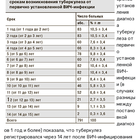
установ
ления
диагноз
а
туберку
леза от
первичн
о
установ
ленной
ВИЧ-
инфекци
и (в
случаях
разницы
между
постано
вкой
диагноз
ов 1 год и более) показала, что туберкулез
регистрировался через 14 лет после ВИЧ-инфицирования