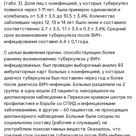
(табл. 3). Доля лиц с коинфекцией, у которых туберкулез
появился через 1–11 лет, была примерно одинаковой и
колебалась от 5,8 ± 3,5 до 10,5 ± 3,4%. Количество
заболевших через 12, 13 и 14 лет было ниже и составило
соответственно 2,7 ± 3,5, 1,1 ± 3,5 и 0,3 ± 3,6%. Средний
срок возникновения туберкулеза после ВИЧ-
инфицирования составил 6,4 ± 0,1 года.
С целью выявления причин, способствующих более
раннему возникновению туберкулеза у ВИЧ-
инфицированных, был проведен выборочный анализ 83
амбулаторных карт больных с коинфекцией, у которых
диагноз туберкулеза был поставлен через год и более
после диагноза ВИЧ-инфекции. Больных разделили на 2
группы: в одну вошли 23 пациента, находящихся на
диспансерном наблюдении в Пермском краевом центре по
профилактике и борьбе со СПИД и инфекционными
заболеваниями, в другую – 60 пациентов, не проходящих
диспансерного наблюдения. Больные были сходны по
социальному составу (рабочие и служащие), не
употребляли психоактивных веществ. Оказалось, что
средний срок развития туберкулеза после ВИЧ-инфекции