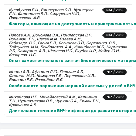
Кулабухова Е.И., Винокурова О.О., Кузнецова
№4 / 2025
Е.Н., Филиппова В.О., Сидоренко Н.Ю.,
Покровская А.В.
Факторы, влияющие на доступность и приверженность 
Попова А.А., Домонова Э.А., Прилепская Д.Р.,
№4 / 2025
Романюк Т.Н., Шегай М.М., Рзаева А.М.,
Бабазаде С.Э., Гасич Е.Л., Логинова О.П., Сергиенко С.В.,
Тойтукова М.М., Бекболотов А.А., Жаанбаева Ж.Б., Нарматова
Э.Б., Самарина А.В., Шамаева Н.С., Ёкубов И.Р., Майер Ю.И.,
Конарева И.Г.
Опыт самостоятельного взятия биологического материа
Минин А.В., Афонина Л.Ю., Пальчик А.Б.,
№3 / 2025
Фомина М.Ю., Комарова Г.В., Перескоков И.В.,
Воронин Е.Е., Розенберг В.Я.
Особенности поражения нервной системы у детей c ВИ
Михайлова Н.Р., Михайловский А.М., Калинина
№3 / 2025
Т.Н., Нуриахметова О.В., Чуркин С.А., Ермак Т.Н.,
Кравченко А.В.
Длительное течение ВИЧ-инфекции до развития вторичн