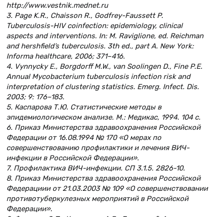
http://www.vestnik.mednet.ru
3. Page K.R., Chaisson R., Godfrey-Faussett P.
Tuberculosis-HIV coinfection: epidemiology, clinical
aspects and interventions. In: M. Raviglione, ed. Reichman
and hershfield’s tuberculosis. 3th ed., part A. New York:
Informa healthcare, 2006; 371–416.
4. Vynnycky E., Borgdorff M.W., van Soolingen D., Fine P.E.
Annual Mycobacterium tuberculosis infection risk and
interpretation of clustering statistics. Emerg. Infect. Dis.
2003; 9: 176–183.
5. Каспарова Т.Ю. Статистические методы в
эпидемиологическом анализе. М.: Медикас, 1994. 104 с.
6. Приказ Министерства здравоохранения Российской
Федерации от 16.08.1994 № 170 «О мерах по
совершенствованию профилактики и лечения ВИЧ-
инфекции в Российской Федерации».
7. Профилактика ВИЧ-инфекции. СП 3.1.5. 2826-10.
8. Приказ Министерства здравоохранения Российской
Федерациии от 21.03.2003 № 109 «О совершенствовании
противотуберкулезных мероприятий в Российской
Федерации».