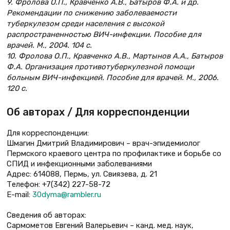
9. Фролова О.П., Кравченко А.В., Батыров Ф.А. и др.
Рекомендации по снижению заболеваемости
туберкулезом среди населения с высокой
распространенностью ВИЧ-инфекции. Пособие для
врачей. М., 2004. 104 с.
10. Фролова О.П., Кравченко А.В., Мартынов А.А., Батыров
Ф.А. Организация противотуберкулезной помощи
больным ВИЧ-инфекцией. Пособие для врачей. М., 2006.
120 с.
Об авторах / Для корреспонденции
Для корреспонденции:
Шмагин Дмитрий Владимирович – врач-эпидемиолог
Пермского краевого центра по профилактике и борьбе со
СПИД и инфекционными заболеваниями
Адрес: 614088, Пермь, ул. Свиязева, д. 21
Телефон: +7(342) 227-58-72
E-mail:
30dyma@rambler.ru
Сведения об авторах:
Сармометов Евгений Валерьевич – канд. мед. наук,