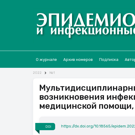
О журнале
Архив номеров
Подписка
Авто
2022
№1
Мультидисциплинарны
возникновения инфекц
медицинской помощи, 
https://dx.doi.org/10.18565/epidem.2022
DOI