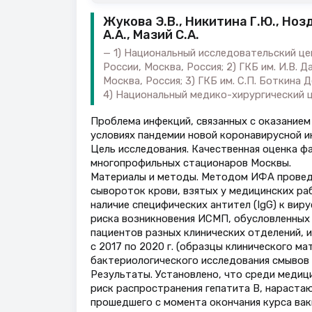
Жукова Э.В., Никитина Г.Ю., Нозд
А.А., Мазий С.А.
1) Национальный исследовательский це
России, Москва, Россия; 2) ГКБ им. И.В
Москва, Россия; 3) ГКБ им. С.П. Боткина
4) Национальный медико-хирургический ц
Проблема инфекций, связанных с оказание
условиях пандемии новой коронавирусной и
Цель исследования. Качественная оценка ф
многопрофильных стационаров Москвы.
Материалы и методы. Методом ИФА проведе
сывороток крови, взятых у медицинских р
наличие специфических антител (IgG) к вирус
риска возникновения ИСМП, обусловленных
пациентов разных клинических отделений, 
с 2017 по 2020 г. (образцы клинического ма
бактериологического исследования смывов 
Результаты. Установлено, что среди меди
риск распространения гепатита В, нарастаю
прошедшего с момента окончания курса вак