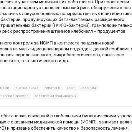
анения с участием медицинских работников. При проведении
ов стационаров установлен высокий риск обнаружения в сос
азличных локусов больных, полирезистентных к антибиотика
обактерий, продуцирующих бета-лактамазы расширенного
трицательных бактерий (НФГО-бактерий), грамположительн
ен риск распространения штаммов клебсиелл – продуцентов
нного контроля за ИСМП в контексте пандемии новой
ована на мультидисциплинарном подходе к данной проблеме 
вания: серологического, микробиологического, санитарно-
ического, статистического и др.
омощи
оценка риска
гепатит В
корь
краснуха
иренного спектра
золотистый стафилококк
 обстановки, связанной с глобальными биологическими угроза
нных с оказанием медицинской помощи (ИСМП), занимает важн
О) и призвана обеспечить качество и безопасность лечения,