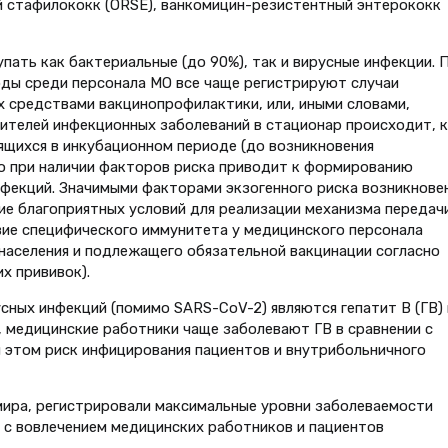
й стафилококк (ORSE), ванкомицин-резистентный энтерококк
пать как бактериальные (до 90%), так и вирусные инфекции. 
оды среди персонала МО все чаще регистрируют случаи
 средствами вакцинопрофилактики, или, иными словами,
удителей инфекционных заболеваний в стационар происходит, 
дящихся в инкубационном периоде (до возникновения
то при наличии факторов риска приводит к формированию
фекций. Значимыми факторами экзогенного риска возникнове
ие благоприятных условий для реализации механизма передач
ие специфического иммунитета у медицинского персонала
населения и подлежащего обязательной вакцинации согласно
х прививок).
сных инфекций (помимо SARS-CоV-2) являются гепатит В (ГВ) 
, медицинские работники чаще заболевают ГВ в сравнении с
и этом риск инфицирования пациентов и внутрибольничного
ах мира, регистрировали максимальные уровни заболеваемости
, с вовлечением медицинских работников и пациентов