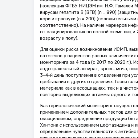
(коллекция ФГБУ НИЦЭМ им. Н.Ф. Гамалеи Ми
вирусам гепатита В (ВГВ) (n = 890) (защитн
кори и краснухи (n = 200) (положительными
соответственно). На наличие маркеров инф
от вакцинированных по полной схеме лиц и
возрасту и полу).
Для оценки риска возникновения ИСМП, вы
патогенов у пациентов разных клинических
мониторинга за 4 года (с 2017 по 2020 г.).
эндотрахеальный аспират, кровь, моча, сп
3–4-й день поступления в отделения при ус
пребывании в других отделениях. Госпитал
материала как в ассоциациях, так и в чисто
повторно выделяющих штаммы одного и тог
Бактериологический мониторинг осуществл
применением дополнительных тестов для оп
оксациллином, определение продукции бет
Хинтона с использованием цефтазидима и 
определением чувствительности к антиби
спектра клинически и эпидемиологически з