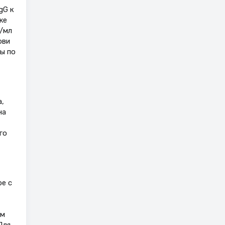
gG к
же
Е/мл
ови
ы по
,
на
го
ре с
ом
Для