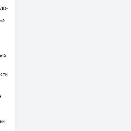
VID-
ой
е
ной
ости
й
ии