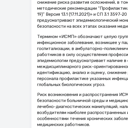
снижение риска развития осложнений, в то
методические рекомендации “Профилактика,
19)” Версия 13.1 (17.11.2021)» и СП 3.1 359
предусматривают эпидемиологический мони
безопасности на всех этапах оказания мед
Термином «ИСМП» обозначают целую группу
инфекционное заболевание, возникшее у па
госпитализации, в амбулаторно-поликлиниче
работников в силу осуществления професси
эпидемиологии предусматривает наличие в 
междисциплинарного риск-ориентированног
идентификацию, анализ и оценку, снижени
персонала профилактике указанных инфекций
глобальных биологических угроз.
Риск возникновения и распространения ИС
безопасности больничной среды и медицин
лечебно-диагностических манипуляций, нал
возбудителям наиболее распространенных и
особенностями течения хронических заболе
медицинских работников.