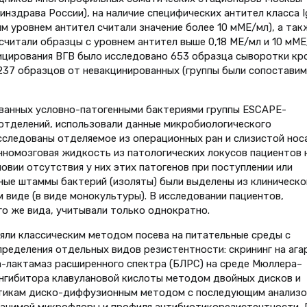
нздрава России), на наличие специфических антител класса I
ым уровнем антител считали значение более 10 мМЕ/мл), а так
 считали образцы с уровнем антител выше 0,18 МЕ/мл и 10 мМ
ицирования ВГВ было исследовано 653 образца сыворотки кр
 237 образцов от невакцинированных (группы были сопоставим
званных условно-патогенными бактериями группы ESCAPE-
 отделений, использовали данные микробиологического
 Исследованы отделяемое из операционных ран и слизистой носа
инномозговая жидкость из патологических локусов пациентов 
ловии отсутствия у них этих патогенов при поступлении или
ьные штаммы бактерий (изоляты) были выделены из клиническо
м виде (в виде монокультуры). В исследовании пациентов,
о же вида, учитывали только однократно.
яли классическим методом посева на питательные среды с
ределения отдельных видов резистентности: скрининг на ага
а-лактамаз расширенного спектра (БЛРС) на среде Мюллера–
ингибитора клавулановой кислоты методом двойных дисков и
отикам диско-диффузионным методом с последующим анализ
начимой микрофлоры и профиля антибиотикорезистентности. 