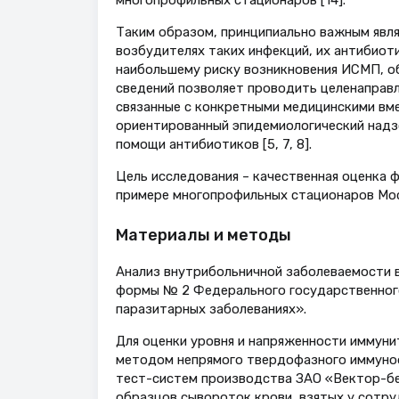
многопрофильных стационаров [14].
Таким образом, принципиально важным явля
возбудителях таких инфекций, их антибиот
наибольшему риску возникновения ИСМП, о
сведений позволяет проводить целенаправл
связанные с конкретными медицинскими вм
ориентированный эпидемиологический надз
помощи антибиотиков [5, 7, 8].
Цель исследования – качественная оценка 
примере многопрофильных стационаров Мо
Материалы и методы
Анализ внутрибольничной заболеваемости 
формы № 2 Федерального государственного
паразитарных заболеваниях».
Для оценки уровня и напряженности иммуни
методом непрямого твердофазного иммуноф
тест-систем производства ЗАО «Вектор-бе
образцов сывороток крови, взятых у сотр