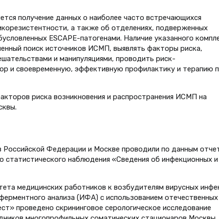
ется получение данных о наиболее часто встречающихся
икорезистентности, а также об отделениях, подверженных
бусловленных ESCAPE-патогенами. Наличие указанного компл
енный поиск источников ИСМП, выявлять факторы риска,
ешательствами и манипуляциями, проводить риск-
ор и своевременную, эффективную профилактику и терапию 
факторов риска возникновения и распространения ИСМП на
сквы.
в Российской Федерации и Москве проводили по данным отче
 статистического наблюдения «Сведения об инфекционных и
тета медицинских работников к возбудителям вирусных инфе
ерментного анализа (ИФА) с использованием отечественных
ст» проведено скрининговое серологическое исследование
удников многопрофильных соматических стационаров Москвы