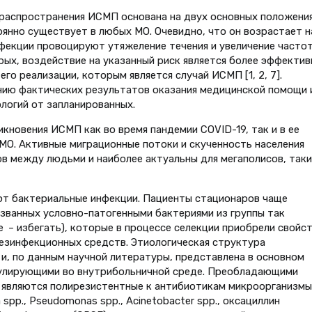
распространения ИСМП основана на двух основных положения
янно существует в любых МО. Очевидно, что он возрастает н
фекции провоцируют утяжеление течения и увеличение часто
рых, воздействие на указанный риск является более эффекти
го реализации, которым является случай ИСМП [1, 2, 7].
нию фактических результатов оказания медицинской помощи 
логий от запланированных.
кновения ИСМП как во время пандемии COVID-19, так и в ее
 МО. Активные миграционные потоки и скученность населения
в между людьми и наиболее актуальны для мегаполисов, таки
т бактериальные инфекции. Пациенты стационаров чаще
званных условно-патогенными бактериями из группы так
 – избегать), которые в процессе селекции приобрели свойс
езинфекционных средств. Этиологическая структура
, по данным научной литературы, представлена в основном
кулирующими во внутрибольничной среде. Преобладающими
являются полирезистентные к антибиотикам микроорганизмы:
atia spp., Pseudomonas spp., Acinetobacter spp., оксациллин