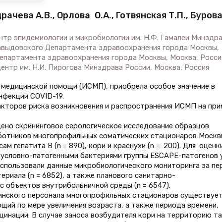
рачева А.В., Орлова О.А., Готвянская Т.П., Буров
нтр эпидемиологии и микробиологии им. Н.Ф. Гамалеи Минздр
. Давыдовского Департамента здравоохранения города Москвы,
 Департамента здравоохранения города Москвы, Москва, Росси
ентр им. Н.И. Пирогова Минздрава России, Москва, Россия
м медицинской помощи (ИСМП), приобрела особое значение в
нфекции COVID-19.
акторов риска возникновения и распространения ИСМП на при
но скрининговое серологическое исследование образцов
аботников многопрофильных соматических стационаров Москвы
ам гепатита В (n = 890), кори и краснухи (n = 200). Для оценк
 условно-патогенными бактериями группы ESCAPE-патогенов 
использовали данные микробиологического мониторинга за пе
териала (n = 6852), а также планового санитарно-
с объектов внутрибольничной среды (n = 6547).
цинского персонала многопрофильных стационаров существуе
щий по мере увеличения возраста, а также периода времени,
цинации. В случае заноса возбудителя кори на территорию т