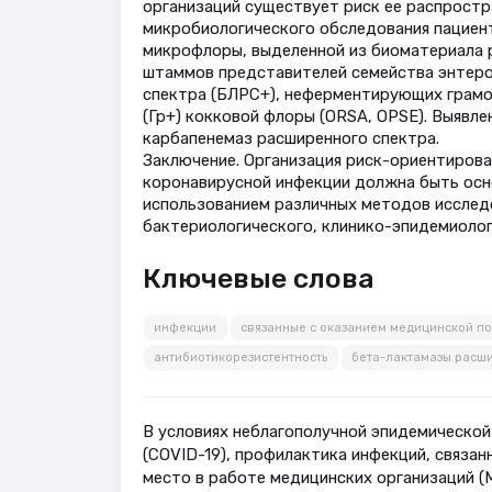
организаций существует риск ее распростр
микробиологического обследования пациент
микрофлоры, выделенной из биоматериала р
штаммов представителей семейства энтер
спектра (БЛРС+), неферментирующих грамо
(Гр+) кокковой флоры (ОRSA, ОРSЕ). Выявл
карбапенемаз расширенного спектра.
Заключение. Организация риск-ориентирова
коронавирусной инфекции должна быть осн
использованием различных методов исследо
бактериологического, клинико-эпидемиолог
Ключевые слова
инфекции
связанные с оказанием медицинской п
антибиотикорезистентность
бета-лактамазы расш
В условиях неблагополучной эпидемической
(СОVID-19), профилактика инфекций, связа
место в работе медицинских организаций (М