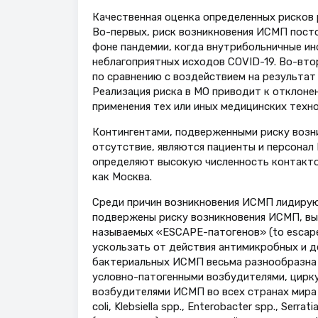
Качественная оценка определенных рисков 
Во-первых, риск возникновения ИСМП посто
фоне пандемии, когда внутрибольничные ин
неблагоприятных исходов COVID-19. Во-вто
по сравнению с воздействием на результат е
Реализация риска в МО приводит к отклоне
применения тех или иных медицинских техно
Контингентами, подверженными риску возни
отсутствие, являются пациенты и персонал
определяют высокую численность контакто
как Москва.
Среди причин возникновения ИСМП лидирую
подвержены риску возникновения ИСМП, вы
называемых «ESCAPE-патогенов» (to еscape
ускользать от действия антимикробных и д
бактериальных ИСМП весьма разнообразна и
условно-патогенными возбудителями, цир
возбудителями ИСМП во всех странах мира 
coli, Klebsiella spp., Enterobacter spp., Serr