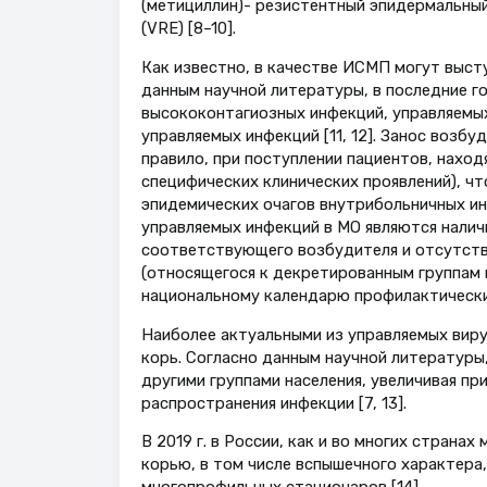
(метициллин)- резистентный эпидермальны
(VRE) [8–10].
Как известно, в качестве ИСМП могут высту
данным научной литературы, в последние г
высококонтагиозных инфекций, управляемых
управляемых инфекций [11, 12]. Занос возб
правило, при поступлении пациентов, нахо
специфических клинических проявлений), ч
эпидемических очагов внутрибольничных ин
управляемых инфекций в МО являются налич
соответствующего возбудителя и отсутств
(относящегося к декретированным группам 
национальному календарю профилактически
Наиболее актуальными из управляемых виру
корь. Согласно данным научной литературы
другими группами населения, увеличивая пр
распространения инфекции [7, 13].
В 2019 г. в России, как и во многих стран
корью, в том числе вспышечного характера