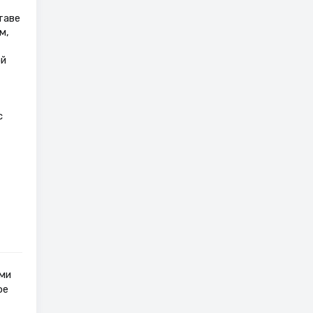
таве
м,
ой
с
ми
ое