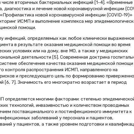
м числе вторичных бактериальных инфекций [1–4]. «Временные
 диагностика и лечение новой коронавирусной инфекции (CO
7-20 «Профилактика новой коронавирусной инфекции (СОVID-19)»
торинг ИСМП и выполнение комплекса мер эпидемиологическ
ицинской помощи.
 инфекций, определяемых как любое клинически выраженно
циента в результате оказания медицинской помощи во время
ских условиях или на дому, вне МО, а также у медицинских
ональной деятельности [5]. Современная доктрина госпиталь
системе обеспечения качества оказания медицинской помощи
о контроля распространения ИСМП, направленного на
е рисков и преследующего цель по формированию приверженн
 [6, 7]. Значимость его многократно возрастает в период
МП определяется многими факторами: степенью эпидемическо
ских технологий, инвазивностью и количеством проводимых
ичием поствакцинального и постинфекционного иммунитета к
нфекционных заболеваний у персонала и пациентов,
ваний у пациентов, а также уровнем подготовки и квалификац