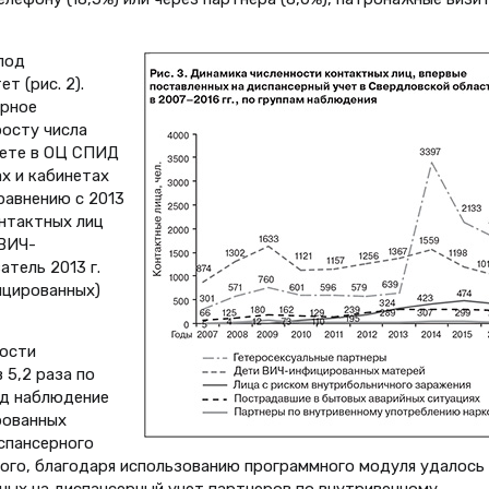
под
 (рис. 2).
ерное
осту числа
чете в ОЦ СПИД
х и кабинетах
равнению с 2013
онтактных лиц
 ВИЧ-
тель 2013 г.
ицированных)
ности
 5,2 раза по
под наблюдение
рованных
испансерного
ого, благодаря использованию программного модуля удалось 