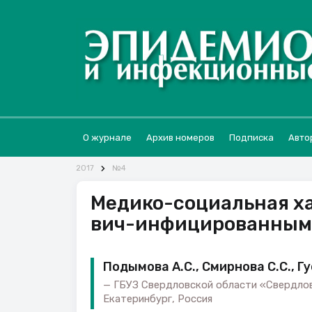
О журнале
Архив номеров
Подписка
Авто
2017
№4
Медико-социальная ха
вич-инфицированным
Подымова А.С., Смирнова С.С., Гу
ГБУЗ Свердловской области «Свердлов
Екатеринбург, Россия