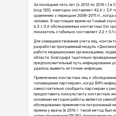
За последние пять лет (с 2012 по 2016 г.) 
(код 120), ежегодно составляет 42,6 ± 3,9 ты
сравнению с периодом 2008–2011 гг., когда 
человек. В настоящее время на 1 новый сл
6,3 ± 0,6 обследованных контактных (по срав
показатель стабильно составляет 2,2 ± 0,1 н
Для совершенствования учета лиц, контак
разработан программный модуль «Диспансер
работе медицинскими организациями, подв
области. Благодаря тщательно проведенным
предположительный путь инфицирования уст
удалось выявить источник инфекции.
Привлечение контактных лиц к обследован
«оповещения партнеров», когда ВИЧ-инфиц
самостоятельно сообщить партнерам о рис
предоставить консультанту контактную ин
основным методом работы является самообр
обследованию применяется патронажный ме
приема у врача (в 2016 г. такой метод был 
адрес проживания (19,3%), приглашение по т