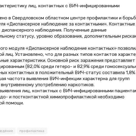
актеристику лиц, контактных с ВИЧ-инфицированными
ено в Свердловском областном центре профилактики и борьб
ля «Диспансерное наблюдение за контактными». Контактные
п диспансерного наблюдения. Полученные данные
альному статусу, уровню образования, дополнительным риска
ного модуля «Диспансерное наблюдение контактных» позволи
й лиц. Установлено, что для разных типов контактов характ
ьные характеристики. Основной риск заражения представляет
ированным (82,0% среди гетеро- и 82,9% среди гомосексуаль
ных контактных в положительный ВИЧ-статус составила 1,8%
шая частота выявления ВИЧ-инфекции характерна для групп
 внутривенному употреблению наркотиков.
 выявления лиц, контактных с ВИЧ-инфицированными пациентам
 до- и постконтактной химиопрофилактикой необходимо
ой помощи.
людение
профилактика