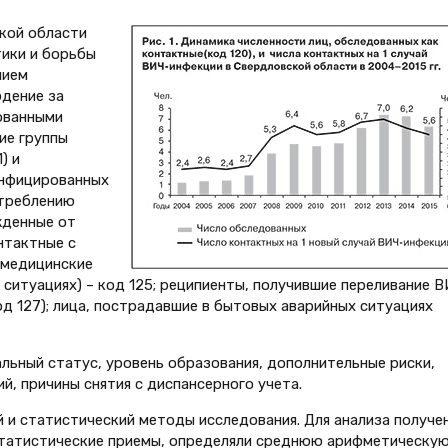
кой области
ики и борьбы
нием
дение за
ованными
ие группы
) и
инфицированных
отреблению
жденные от
нтактные с
(медицинские
 ситуациях) – код 125; реципиенты, получившие переливание В
д 127); лица, пострадавшие в бытовых аварийных ситуациях
льный статус, уровень образования, дополнительные риски,
й, причины снятия с диспансерного учета.
 и статистический методы исследования. Для анализа получе
татистические приемы, определяли среднюю арифметическую