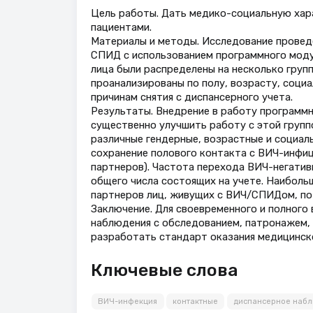
Цель работы. Дать медико-социальную хар
пациентами.
Материалы и методы. Исследование провед
СПИД с использованием программного моду
лица были распределены на несколько груп
проанализированы по полу, возрасту, соци
причинам снятия с диспансерного учета.
Результаты. Внедрение в работу программ
существенно улучшить работу с этой группо
различные гендерные, возрастные и социал
сохранение полового контакта с ВИЧ-инфиц
партнеров). Частота перехода ВИЧ-негатив
общего числа состоящих на учете. Наиболь
партнеров лиц, живущих с ВИЧ/СПИДом, по
Заключение. Для своевременного и полного
наблюдения с обследованием, патронажем,
разработать стандарт оказания медицинск
Ключевые слова
ВИЧ-инфекция
контактные
диспансерное наб