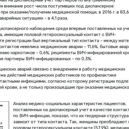
нных на диспансерный учет партнеров по внутривенному
я внимание рост числа поступивших под диспансерное
ри оказании/получении медицинской помощи, в 2016 г. в 83,6
аварийных ситуациях – в 4,1 раза.
диспансерного наблюдения среди впервые поставленных на уч
лица, имеющие половой гетеросексуальный контакт с ВИЧ-
те регистрации был вертикальный тип контакта – между мат
онтактов невелика: медицинские аварии – 11,6%, бытовые авар
ению наркотиков – 0,6%, реципиенты ВИЧ-инфицированной кр
ые партнеры ВИЧ-инфицированных – по 0,3%.
цинских аварий связано с внедрением в работу медицинских
тма действий медицинских работников по профилактике
тактными инфекциями, согласно которому регистрации подл
ей крови, а не только произошедшие при оказании медицинск
Анализ медико-социальных характеристик пациентов,
поставленных на диспансерный учет в качестве контак
по ВИЧ-инфекции, показал, что их гендерная структура
зависит от типа контакта. Так, женщины преобладают 
половом гетеросексуальном контакте (57,9%), медицин