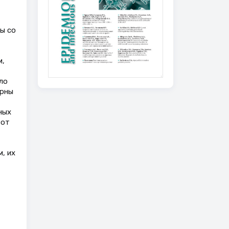
ы со
м,
ло
ерны
ных
 от
, их