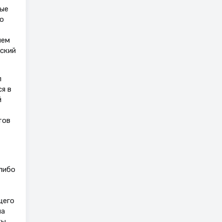
ные
по
нем
йский
л
я в
й
тов
либо
щего
на
ты