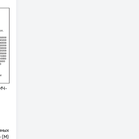
ИЧ-
нных
 (М)