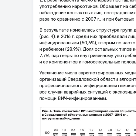
2,2 раза повысить число впервые поставле
употреблению наркотиков. Обращает на себ
наблюдение контактных лиц, пострадавших п
раза по сравнению с 2007 г., и при бытовых 
В результате изменилась структура групп 
(рис. 4): в 2016 г. среди них преобладали 
инфицированными (50,6%), вторым по часто
и ребенком (28,9%). Доля остальных типов к
7,7%, партнеры по внутривенному употребл
и ее компонентов и гомосексуальные полов
Увеличение числа зарегистрированных меди
организаций Свердловской области алгори
профессионального инфицирования гемокон
все случаи аварийных ситуаций с экспозици
помощи ВИЧ-инфицированным.