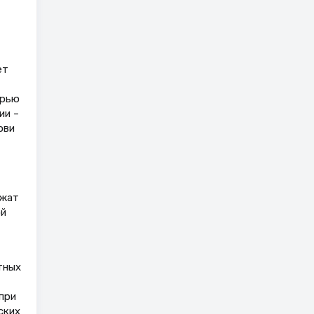
ет
ерью
ии –
ови
ежат
ой
тных
при
ских