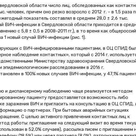
в Свердловской области число лиц, обследованных как контакт
с. человек, причем оно резко возросло с 2012 г. – в 1,5 раза 
ежегодный показатель составлял в среднем 28,0 ± 2,6 тыс.
учай ВИЧ-инфекции в Свердловской области приходится в сред
нению с 5,8 ± 0,5 в 2008–2011 гг.), в то время как общеросси
а 1 новый случай ВИЧ-инфекции (рис. 1).
тирующих с ВИЧ-инфицированными пациентами, в ОЦ СПИД бы
ное наблюдение контактных», который с 2014 г. используетс
едомственными Министерству здраво­охранения Свердловско
 эпидемиологическим рассле­дованиям в 2016 г.
ановлен в 100% новых случаев ВИЧ-инфекции, у 47,1% пациен
ию и диспансерному наблюдению чаще реализуется методом
ированному пациенту предоставляется возможность либо
ке заражения ВИЧ и пригласить на консультацию в ОЦ СПИД, 
формацию о партнерах. При бытовых аварийных ситуациях
ащение. С целью активного привлечения контактных лиц к
тод работы: приглашение на следующий визит во время теку
использован в 52,0% случаев), рассылка писем с приглашением 
елефону (18,5%) или через партнера (8,0%), патронажные визи