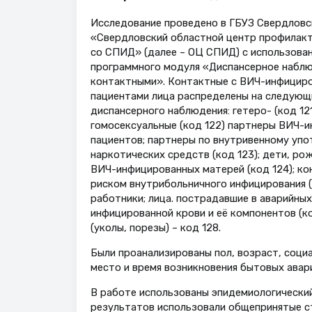
Исследование проведено в ГБУЗ Свердловс
«Свердловский областной центр профилакт
со СПИД» (далее – ОЦ СПИД) с использова
программного модуля «Диспансерное наблю
контактными». Контактные с ВИЧ-инфицир
пациентами лица распределены на следующ
диспансерного наблюдения: гетеро- (код 121
гомосексуальные (код 122) партнеры ВИЧ-
пациентов; партнеры по внутривенному уп
наркотических средств (код 123); дети, ро
ВИЧ-инфицированных матерей (код 124); ко
риском внутрибольничного инфицирования 
работники; лица. пострадавшие в аварийных
инфицированной крови и её компонентов (ко
(уколы, порезы) – код 128.
Были проанализированы пол, возраст, социа
место и время возникновения бытовых авари
В работе использованы эпидемиологический
результатов использовали общепринятые с