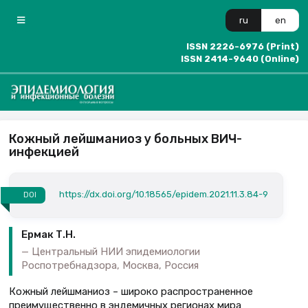
ru
en
ISSN 2226-6976 (Print)
ISSN 2414-9640 (Online)
Кожный лейшманиоз у больных ВИЧ-
инфекцией
https://dx.doi.org/10.18565/epidem.2021.11.3.84-9
DOI
Ермак Т.Н.
Центральный НИИ эпидемиологии
Роспотребнадзора, Москва, Россия
Кожный лейшманиоз – широко распространенное
преимущественно в эндемичных регионах мира