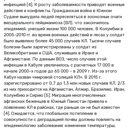
инфекцией [4]. К росту заболеваемости приводят военные
действия и конфликты. Гражданская война в Южном
Судане вынудила людей переселяться в зоонозные очаги
висцерального лейшманиоза (ВЛ), что закончилось
эпидемией, унесшей жизни 100 000 человек. В Колумбии в
2005–2010 гг. во время военных действий в лесах у солдат
было выявлено более 45 000 случаев КЛ. Тысячи случаев
болезни были зарегистрированы у солдат из
Великобритании и США, служивших в Ираке и
Афганистане. По данным ВОЗ, число случаев этой
инфекции в Кабуле увеличилось с расчетных 17 000 в
начале 2000-х годов до 65 000 – в 2009 г. Из-за этого
Кабул назван «мировой столицей КЛ». В 2015 г.
зарегистрировано от 0,7 до 1,3 млн новых случаев КЛ, 2/3
из них приходится на Афганистан, Алжир, Бразилию, Иран,
Колумбию и Сирию [5]. Миграция многочисленных
афганских беженцев в Южный Пакистан привела к
появлению КЛ в районах, где раньше он не был известен
[4]. Ожидается, что глобальное потепление в
совокупности с деградацией почвы должны повлиять на
эпидемиологию заболевания: изменения температуры,