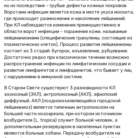
но их последствия – грубые дефекты кожных покровов.
Воротами инфекции является кожа в месте укуса москита,
где происходит размножение и накопление лейшманий.
При КЛ наблюдаются изменения преимущественно в
области ворот инфекции – поражения кожи, называмые
лейшманиомами (специфические гранулемы, состоящие из
плазматических клеток). Процесс развития лейшманиомы
состоит из 3 стадий: бугорок, изъязвление, рубцевание.
Достаточно редко при классическом течении возможно
распространение инфекции по лимфатическим сосудам и
развитие лимфангитов и лимфаденитов, что бывает у лиц
с нарушениями в иммунной системе.
В Старом Свете существуют 3 разновидности КЛ:
зоонозный (ЗКЛ), антропонозный (АКЛ), эфиопский
диффузный. АКЛ (поздноизъязвляющийся городской
лейшманиоз) является типичным антропонозом на
большей части нозоареала, при котором источником
возбудителя (L. tropica) служит больной человек, а
дополнительным резервуаром в населенных пунктах
являются больные собаки. Передачу возбудителя на