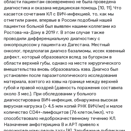
области пациентам своевременно не была проведена
диагностика и оказана медицинская помощь [10, 11]. Что
касается сочетания КЛ с ВИЧ-инфекцией, то, как мы
отметили ранее, впервые в России подобный нашей
пациентке больной был выявлен нашими коллегами из
Ростова-на-Дону в 2019 г. В этом случае также
проводили дифференциальную диагностику с
онкопроцессом у пациента из Дагестана. Местный
онколог, предполагая диагноз базалиомы, иссек язвенный
дефект, который образовался вслед за бугорком в
области верхней губы, однако на месте хирургического
вмешательства вновь образовалась язва. Диагноз был
установлен после паразитологического исследования
материала, взятого из язвы на границе между верхней
губой и правой ноздрей (давность поражения составила
около 3 мес.). При обследовании у больного
диагностирована ВИЧ-инфекция, обнаружена высокая
вирусная нагрузка (> 4,5 млн копий РНК ВИЧ/мл) и малое
количество CD4+-лимфоцитов (76 клеток/мкл), что
способствовало недоброкачественному течению КЛ.
Назначение амфотерицина В и АРТ привело к
положительному результату [8]. Зарубежные публикации,