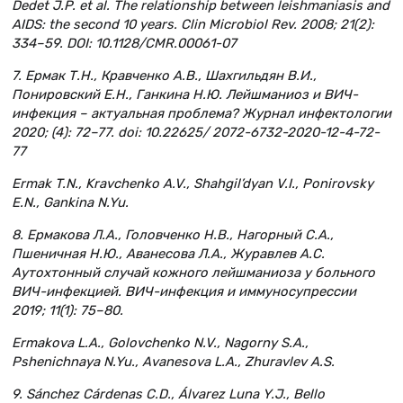
Dedet J.P. et al. The relationship between leishmaniasis and
AIDS: the second 10 years. Clin Microbiol Rev. 2008; 21(2):
334–59. DOI: 10.1128/CMR.00061-07
7. Ермак Т.Н., Кравченко А.В., Шахгильдян В.И.,
Понировский Е.Н., Ганкина Н.Ю. Лейшманиоз и ВИЧ-
инфекция – актуальная проблема? Журнал инфектологии
2020; (4): 72–77. doi: 10.22625/ 2072-6732-2020-12-4-72-
77
Ermak T.N., Kravchenko A.V., Shahgil’dyan V.I., Ponirovsky
E.N., Gankina N.Yu.
8. Ермакова Л.А., Головченко Н.В., Нагорный С.А.,
Пшеничная Н.Ю., Аванесова Л.А., Журавлев А.С.
Аутохтонный случай кожного лейшманиоза у больного
ВИЧ-инфекцией. ВИЧ-инфекция и иммуносупрессии
2019; 11(1): 75–80.
Ermakova L.A., Golovchenko N.V., Nagorny S.A.,
Pshenichnaya N.Yu., Avanesova L.A., Zhuravlev A.S.
9. Sánchez Cárdenas C.D., Álvarez Luna Y.J., Bello