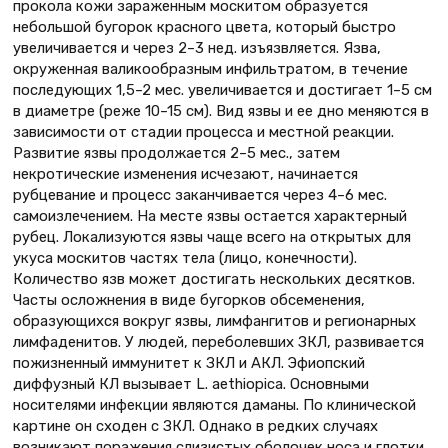
прокола кожи зараженным москитом образуется
небольшой бугорок красного цвета, который быстро
увеличивается и через 2–3 нед. изъязвляется. Язва,
окруженная валикообразным инфильтратом, в течение
последующих 1,5–2 мес. увеличивается и достигает 1–5 см
в диаметре (реже 10–15 см). Вид язвы и ее дно меняются в
зависимости от стадии процесса и местной реакции.
Развитие язвы продолжается 2–5 мес., затем
некротические изменения исчезают, начинается
рубцевание и процесс заканчивается через 4–6 мес.
самоизлечением. На месте язвы остается характерный
рубец. Локализуются язвы чаще всего на открытых для
укуса москитов частях тела (лицо, конечности).
Количество язв может достигать нескольких десятков.
Часты осложнения в виде бугорков обсеменения,
образующихся вокруг язвы, лимфангитов и регионарных
лимфаденитов. У людей, переболевших ЗКЛ, развивается
пожизненный иммунитет к ЗКЛ и АКЛ. Эфиопский
диффузный КЛ вызывает L. aethiopica. Основными
носителями инфекции являются даманы. По клинической
картине он сходен с ЗКЛ. Однако в редких случаях
возникают поражения слизистых оболочек носа и глотки,