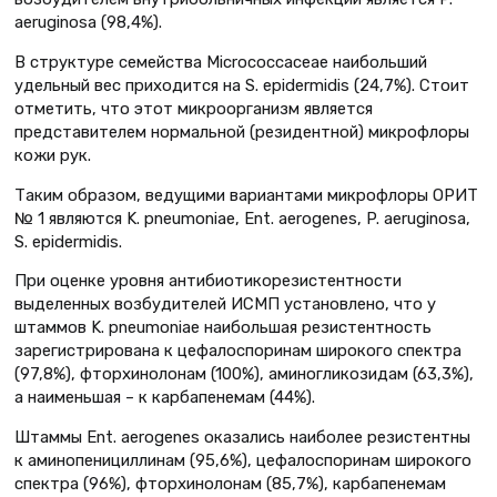
aeruginosa (98,4%).
В структуре семейства Micrococcaceae наибольший
удельный вес приходится на S. epidermidis (24,7%). Стоит
отметить, что этот микроорганизм является
представителем нормальной (резидентной) микрофлоры
кожи рук.
Таким образом, ведущими вариантами микрофлоры ОРИТ
№ 1 являются K. pneumoniae, Ent. аerogenes, P. aeruginosa,
S. epidermidis.
При оценке уровня антибиотикорезистентности
выделенных возбудителей ИСМП установлено, что у
штаммов K. pneumoniae наибольшая резистентность
зарегистрирована к цефалоспоринам широкого спектра
(97,8%), фторхинолонам (100%), аминогликозидам (63,3%),
а наименьшая – к карбапенемам (44%).
Штаммы Ent. аerogenes оказались наиболее резистентны
к аминопенициллинам (95,6%), цефалоспоринам широкого
спектра (96%), фторхинолонам (85,7%), карбапенемам