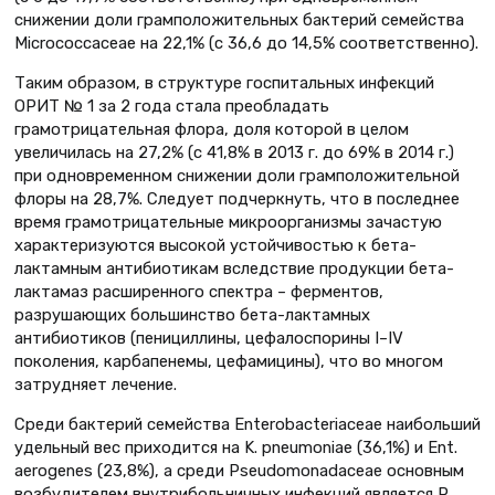
снижении доли грамположительных бактерий семейства
Micrococcaceae на 22,1% (с 36,6 до 14,5% соответственно).
Таким образом, в структуре госпитальных инфекций
ОРИТ № 1 за 2 года стала преобладать
грамотрицательная флора, доля которой в целом
увеличилась на 27,2% (с 41,8% в 2013 г. до 69% в 2014 г.)
при одновременном снижении доли грамположительной
флоры на 28,7%. Следует подчеркнуть, что в последнее
время грамотрицательные микроорганизмы зачастую
характеризуются высокой устойчивостью к бета-
лактамным антибиотикам вследствие продукции бета-
лактамаз расширенного спектра – ферментов,
разрушающих большинство бета-лактамных
антибиотиков (пенициллины, цефалоспорины I–IV
поколения, карбапенемы, цефамицины), что во многом
затрудняет лечение.
Среди бактерий семейства Enterobacteriaceae наибольший
удельный вес приходится на K. pneumoniae (36,1%) и Ent.
аerogenes (23,8%), а среди Рseudomonadaceae основным
возбудителем внутрибольничных инфекций является P.