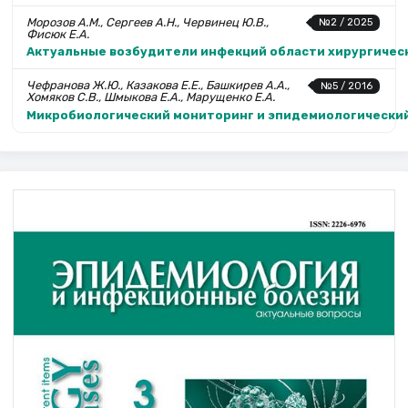
Морозов А.М., Сергеев А.Н., Червинец Ю.В.,
№2 / 2025
Фисюк Е.А.
Актуальные возбудители инфекций области хирургичес
Чефранова Ж.Ю., Казакова Е.Е., Башкирев А.А.,
№5 / 2016
Хомяков С.В., Шмыкова Е.А., Марущенко Е.А.
Микробиологический мониторинг и эпидемиологический