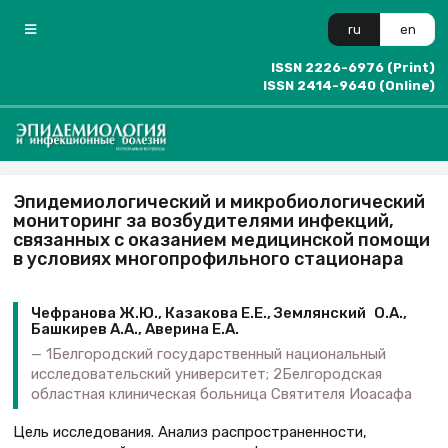
ru
en
ISSN 2226-6976 (Print)
ISSN 2414-9640 (Online)
Эпидемиологический и микробиологический
мониторинг за возбудителями инфекций,
связанных с оказанием медицинской помощи
в условиях многопрофильного стационара
Чефранова Ж.Ю., Казакова Е.Е., Зем­лянский О.А.,
Башкирев А.А., Аверина Е.А.
1Белгородский государственный национальный
исследовательский университет; 2Белгородская
областная клиническая больница Святителя Иоасафа
Цель исследования. Анализ распространенности,