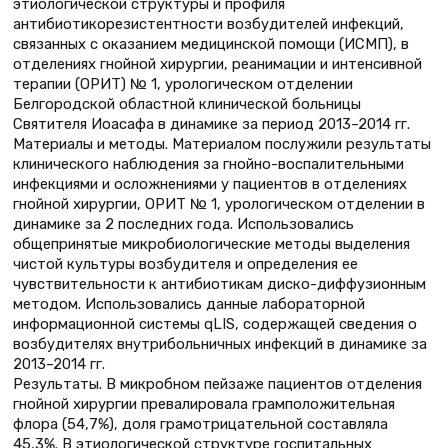
этиологической структуры и профиля
антибиотикорезистентности возбудителей инфекций,
связанных с оказанием медицинской помощи (ИСМП), в
отделениях гнойной хирургии, реанимации и интенсивной
терапии (ОРИТ) № 1, урологическом отделении
Белгородской областной клинической больницы
Святителя Иоасафа в динамике за период 2013–2014 гг.
Материалы и методы. Материалом послужили результаты
клинического наблюдения за гнойно-воспалительными
инфекциями и осложнениями у пациентов в отделениях
гнойной хирургии, ОРИТ № 1, урологическом отделении в
динамике за 2 последних года. Использовались
общепринятые микробиологические методы выделения
чистой культуры возбудителя и определения ее
чувствительности к антибиотикам диско-диффузионным
методом. Использовались данные лабораторной
информационной системы qLIS, содержащей сведения о
возбудителях внутрибольничных инфекций в динамике за
2013–2014 гг.
Результаты. В микробном пейзаже пациентов отделения
гнойной хирургии превалировала грамположительная
флора (54,7%), доля грамотрицательной составляла
45,3%. В этиологической структуре госпитальных