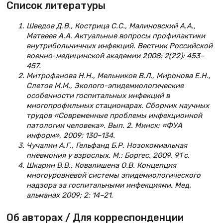
Список литературы
Шведов Д.В., Кострица С.С., Малиновский А.А.,
Матвеев А.А. Актуальные вопросы профилактики
внутрибольничных инфекций. Вестник Российской
военно-медицинской академии 2008; 2(22): 453–
457.
Митрофанова Н.Н., Мельников В.Л., Миронова Е.Н.,
Слетов М.М., Эколого-эпидемиологические
особенности госпитальных инфекций в
многопрофильных стационарах. Сборник научных
трудов «Современные проблемы инфекционной
патологии человека». Вып. 2. Минск: «ФУА
информ», 2009; 130–134.
Чучалин А.Г., Гельфанд Б.Р. Нозокомиальная
пневмония у взрослых. М.: Боргес, 2009. 91 с.
Шкарин В.В., Ковалишена О.В. Концепция
многоуровневой системы эпидемиологического
надзора за госпитальными инфекциями. Мед.
альманах 2009; 2: 14–21.
Об авторах / Для корреспонденции