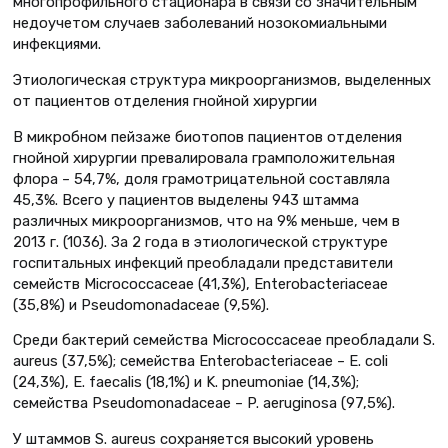
многопрофильного стационара в связи со значительным
недоучетом случаев заболеваний нозокомиальными
инфекциями.
Этиологическая структура микроорганизмов, выделенных
от пациентов отделения гнойной хирургии
В микробном пейзаже биотопов пациентов отделения
гнойной хирургии превалировала грамположительная
флора – 54,7%, доля грамотрицательной составляла
45,3%. Всего у пациентов выделены 943 штамма
различных микроорганизмов, что на 9% меньше, чем в
2013 г. (1036). За 2 года в этиологической структуре
госпитальных инфекций преобладали представители
семейств Micrococcaceae (41,3%), Enterobacteriaceae
(35,8%) и Рseudomonadaceae (9,5%).
Среди бактерий семейства Micrococcaceae преобладали S.
aureus (37,5%); семейства Enterobacteriaceae – E. сoli
(24,3%), E. faecalis (18,1%) и K. pneumoniae (14,3%);
семейства Рseudomonadaceae – P. aeruginosa (97,5%).
У штаммов S. aureus сохраняется высокий уровень