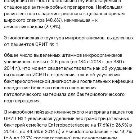
полирезистентность к большинству используемых в
стационаре антимикробных препаратов. Наибольшая
резистентность зарегистрирована к цефалоспоринам
широкого спектра (48,6%), наименьшая – к
аминогликозидам (37,8%).
Этиологическая структура микроорганизмов, выделенных
от пациентов ОРИТ № 1
Общее число выделенных штаммов микроорганизмов
увеличилось почти в 2,5 раза (со 134 в 2013 г. до 330 в
2014 г.), что может свидетельствовать как об ухудшении
ситуации по ИСМП в отделении, так и об улучшении
бактериологической диагностики госпитальных инфекции
вследствие более активного направления
патологического материала для бактериологического
подтверждения.
В микробном пейзаже клинического материала пациентов
ОРИТ № 1 увеличился удельный вес грамотрицательных
бактерий семейств Enterobacteriaceae на 17,6% (с 26,9% в
2013 г. до 44,5% в 2014 г.) и Рseudomonadaceae – на 13,7%
(с 6 до 19,7% соответственно) при одновременном