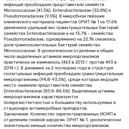
инфекций преобладали представители семейств
Micrococcaceae (41,3%), Enterobacteriaceae (35,8%) и
Рseudomonadaceae (9,5%). В микробном пейзаже
клинического материала пациентов ОРИТ № 1 на 17,6%
увеличился удельный вес грамотрицательных бактерий
семейства Enterobacteriaceae и на 13,7% – семейства
Рseudomonadaceae, одновременно на 22,1% снизилась
доля грамположительных бактерий семейства
Micrococcaceae. В урологическом отделении и общее
число выделенных штаммов микроорганизмов
практически не изменилось (463 в 2013 г. против 493 в
2014 г.). В динамике за 2 последних года в структуре
госпитальных инфекций преобладали грамотрицательные
микроорганизмы (94,8–93,5%), среди которых ведущее
место занимали представители семейства
Enterobacteriaceae (83,8–84,6%). Выделенные штаммы
микроорганизмов характеризуются
полирезистентностью к большинству используемых в
стационаре антимикробных препаратов.
Заключение. Количество зарегистрированных ИСМП в
отделениях гнойной хирургии, ОРИТ № 1, урологическом
значительно меньше количества микроорганизмов,