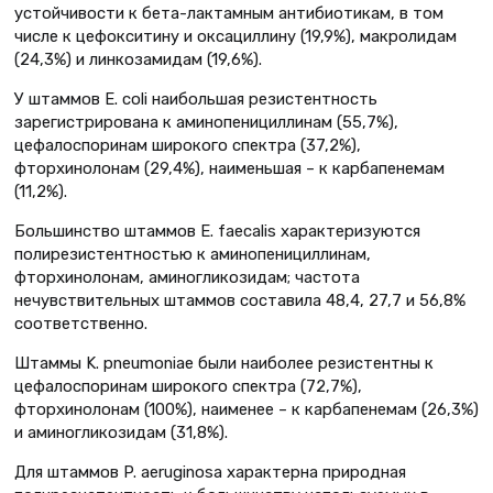
устойчивости к бета-лактамным антибиотикам, в том
числе к цефокситину и оксациллину (19,9%), макролидам
(24,3%) и линкозамидам (19,6%).
У штаммов E. coli наибольшая резистентность
зарегистрирована к аминопенициллинам (55,7%),
цефалоспоринам широкого спектра (37,2%),
фторхинолонам (29,4%), наименьшая – к карбапенемам
(11,2%).
Большинство штаммов E. faecalis характеризуются
полирезистентностью к аминопенициллинам,
фторхинолонам, аминогликозидам; частота
нечувствительных штаммов составила 48,4, 27,7 и 56,8%
соответственно.
Штаммы K. pneumoniae были наиболее резистент­ны к
цефалоспоринам широкого спектра (72,7%),
фторхинолонам (100%), наименее – к карбапенемам (26,3%)
и аминогликозидам (31,8%).
Для штаммов P. aeruginosa характерна природная