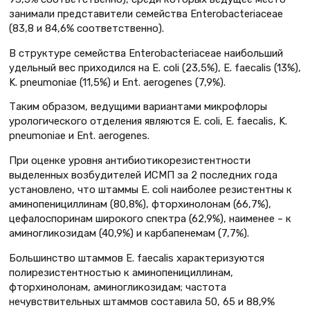
занимали представители семейства Enterobacteriaceae
(83,8 и 84,6% соответственно).
В структуре семейства Enterobacteriaceae наибольший
удельный вес приходился на E. сoli (23,5%), E. faecalis (13%),
K. pneumoniae (11,5%) и Ent. аerogenes (7,9%).
Таким образом, ведущими вариантами микрофлоры
урологического отделения являются E. сoli, E. faecalis, K.
pneumoniae и Ent. аerogenes.
При оценке уровня антибиотикорезистентности
выделенных возбудителей ИСМП за 2 последних года
установлено, что штаммы E. сoli наиболее резистентны к
аминопенициллинам (80,8%), фторхинолонам (66,7%),
цефалоспоринам широкого спектра (62,9%), наименее – к
аминогликозидам (40,9%) и карбапенемам (7,7%).
Большинство штаммов E. faecalis характеризуются
полирезистентностью к аминопенициллинам,
фторхинолонам, аминогликозидам; частота
нечувствительных штаммов составила 50, 65 и 88,9%