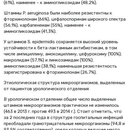
(61%), наименее – к аминогликозидам (48,2%).
Штаммы P. aeruginosa были наиболее резистентны к
фторхинолонам (66%), цефалоспоринам широкого спектра
(56,1%), карбапенемам (55%), наименее – к
аминогликозидам (41,3%).
У штаммов S. epidermidis сохраняется высокий уровень
устойчивости к бета-лактамным антибиотикам, в том
числе ампициллину, амоксициллину, цефуроксиму (100%);
макролидам (57,1%) и линкозамидам (100%);
аминогликозидам (38,1%); наименьшая резистентность
зарегистрирована к фторхинолонам (26,7%).
Этиологическая структура микроорганизмов, выделенных
от пациентов урологического отделения
В урологическом отделении общее число выделенных
штаммов микроорганизмов практически не изменилось
(463 в 2013 г. против 493 в 2014 г.). Стоит отметить, что
за 2 последних года в структуре госпитальных инфекций
преобладали грамотрицательные микроорганизмы (94,8 и
93,5% соответственно), среди которых ведущее место