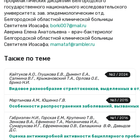
профилактических дисциплин Белгородского
государственного национального исследовательского
университета; зав. эпидемиологическим отд.
Белгородской областной клинической больницы
Святителя Иоасафа;
borki007@mail.ru
Аверина Елена Анатольевна – врач-бактериолог
Белгородской областной клинической больницы
Святителя Иоасафа;
mamataf@rambler.ru
Также по теме
Кайтуков А.О., Глушкова Е.В., Дымент Е.А.,
№2 / 2024
Салмина В.Г., Крыжановский Т.А., Орлова О.Е.,
Брико Н.И.
Видовое разнообразие стрептококков, выделенных в от
Мартынова А.М., Ющенко Г.В.
№3 / 2015
Особенности распространения заболеваний, вызванных 
Габриэлян Н.И., Горская Е.М., Крупенио Т.В.,
№1 / 2016
Зенкова В.А., Ефименко Т.А., Маланичева И.А.,
Сумарукова И.Г., Ефременкова О.В., Евлашкина В.Ф., Давыдов
Д.С.
Оценка антимикробной активности бациллярного пробиоти