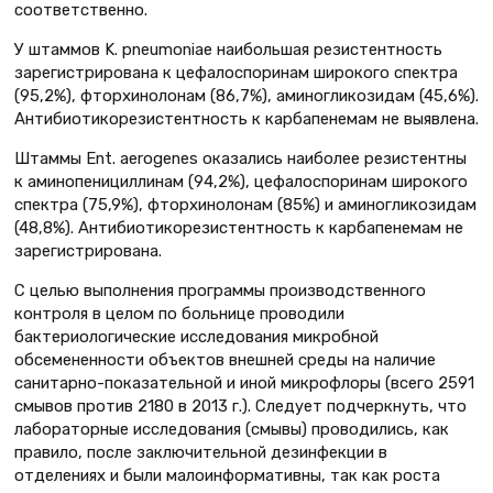
соответственно.
У штаммов K. pneumoniae наибольшая резистентность
зарегистрирована к цефалоспоринам широкого спектра
(95,2%), фторхинолонам (86,7%), аминогликозидам (45,6%).
Антибиотикорезистентность к карбапенемам не выявлена.
Штаммы Ent. аerogenes оказались наиболее резистентны
к аминопенициллинам (94,2%), цефалоспоринам широкого
спектра (75,9%), фторхинолонам (85%) и аминогликозидам
(48,8%). Антибиотикорезистентность к карбапенемам не
зарегистрирована.
С целью выполнения программы производст­венного
контроля в целом по больнице проводили
бактериологические исследования микроб­ной
обсемененности объектов внешней среды на наличие
санитарно-показательной и иной микрофлоры (всего 2591
смывов против 2180 в 2013 г.). Следует подчеркнуть, что
лабораторные исследования (смывы) проводились, как
правило, после заключительной дезинфекции в
отделениях и были малоинформативны, так как роста