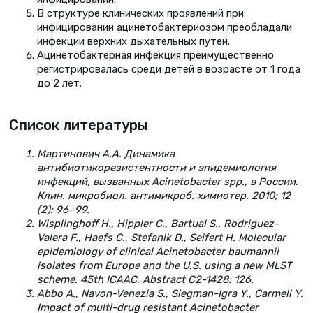
В структуре клинических проявлений при
инфицировании ацинетобактериозом преобладали
инфекции верхних дыхательных путей.
Ацинетобактерная инфекция преимущественно
регистрировалась среди детей в возрасте от 1 года
до 2 лет.
Список литературы
Мартинович А.А. Динамика
антибиотикорезистентности и эпидемиология
инфекций, вызванных Acinetobacter spp., в России.
Клин. микробиол. антимикроб. химиотер. 2010; 12
(2): 96–99.
Wisplinghoff H., Hippler C., Bartual S., Rodriguez-
Valera F., Haefs C., Stefanik D., Seifert H. Molecular
epidemiology of clinical Acinetobacter baumannii
isolates from Europe and the U.S. using a new MLST
scheme. 45th ICAAC. Abstract C2-1428: 126.
Abbo A., Navon-Venezia S., Siegman-Igra Y., Carmeli Y.
Impact of multi-drug resistant Acinetobacter