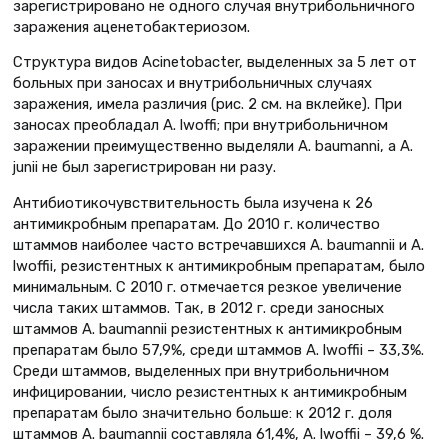
зарегистрировано не одного случая внутрибольничного
заражения аценетобактериозом.
Структура видов Acinetobacter, выделенных за 5 лет от
больных при заносах и внутрибольничных случаях
заражения, имела различия (рис. 2 cм. на вклейке). При
заносах преобладал A. lwoffi; при внутрибольничном
заражении преимущественно выделяли A. baumanni, а А.
junii не был зарегистрирован ни разу.
Антибиотикочувствительность была изучена к 26
антимикробным препаратам. До 2010 г. количество
штаммов наиболее часто встречавшихся А. baumannii и A.
lwoffii, резистентных к антимикробным препаратам, было
минимальным. С 2010 г. отмечается резкое увеличение
числа таких штаммов. Так, в 2012 г. среди заносных
штаммов А. baumannii резистентных к антимикробным
препаратам было 57,9%, среди штаммов A. lwoffii – 33,3%.
Среди штаммов, выделенных при внутрибольничном
инфицировании, число резистентных к антимикробным
препаратам было значительно больше: к 2012 г. доля
штаммов А. baumannii составляла 61,4%, A. lwoffii – 39,6 %.