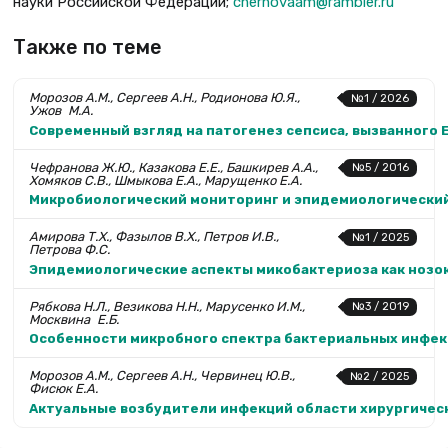
науки Российской Федерации;
chernovaam@rambler.ru
Также по теме
Морозов А.М., Сергеев А.Н., Родионова Ю.Я.,
№1 / 2026
Ужов М.А.
Современный взгляд на патогенез сепсиса, вызванного 
Чефранова Ж.Ю., Казакова Е.Е., Башкирев А.А.,
№5 / 2016
Хомяков С.В., Шмыкова Е.А., Марущенко Е.А.
Микробиологический мониторинг и эпидемиологический
Амирова Т.Х., Фазылов В.Х., Петров И.В.,
№1 / 2025
Петрова Ф.С.
Эпидемиологические аспекты микобактериоза как ноз
Рябкова Н.Л., Везикова Н.Н., Марусенко И.М.,
№3 / 2019
Москвина Е.Б.
Особенности микробного спектра бактериальных инфекци
Морозов А.М., Сергеев А.Н., Червинец Ю.В.,
№2 / 2025
Фисюк Е.А.
Актуальные возбудители инфекций области хирургичес