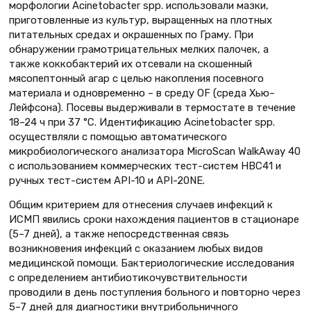
морфологии Acinetobacter spp. использовали мазки,
приготовленные из культур, выращенных на плотных
питательных средах и окрашенных по Граму. При
обнаружении грамотрицательных мелких палочек, а
также коккобактерий их отсевали на скошенный
мясопептонный агар с целью накопления посевного
материала и одновременно – в среду OF (среда Хью–
Лейфсона). Посевы выдерживали в термостате в течение
18–24 ч при 37 °С. Идентификацию Acinetobacter spp.
осуществляли с помощью автоматического
микробиологического анализатора MicroScan WalkAway 40
с использованием коммерческих тест-систем НВС41 и
ручных тест-систем АРI-10 и АРI-20NE.
Общим критерием для отнесения случаев инфекций к
ИСМП явились сроки нахождения пациентов в стационаре
(5–7 дней), а также непосредственная связь
возникновения инфекций с оказанием любых видов
медицинской помощи. Бактериологические исследования
с определением антибиотикочувствительности
проводили в день поступления больного и повторно через
5–7 дней для диагностики внутрибольничного