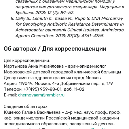
связанных с оказанием медицинской помощи у
пациентов хирургического стационара. Медицина в
Кузбассе 2013; 12 (2): 59–62.
Dally S., Lemuth K., Kaase M., Rupp S. DNA Microarray
for Genotyping Antibiotic Resistance Determinants in
Acinetobacter baumannii Clinical Isolates. Antimicrob.
Agents Chemother. 2013; 57(10): 4761–4768.
Об авторах / Для корреспонденции
Для корреспонденции:
Мартынова Анна Михайловна – врач-эпидемиолог
Морозовской детской городской клинической больницы
Департамента здравоохранения город Москвы
Адрес: 119049, Москва, 4-й Добрынинский пер., д. 1/9
Телефон: +7(495) 959-88-01, доб. 11-02
Е-mail:
chernovaam@rambler.ru
Сведения об авторах:
Ющенко Галина Васильевна – д-р мед. наук, проф., проф.
каф. эпидемиологии Российской медицинской академии
последипломного образования, заслуженный деятель