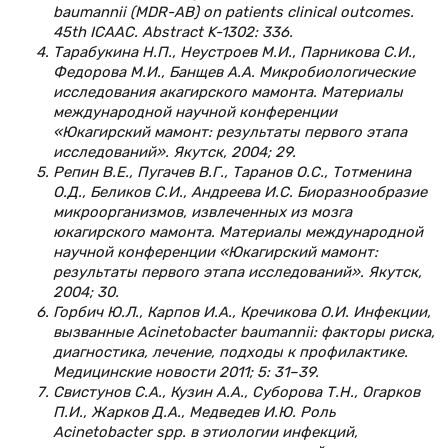
baumannii (MDR-AB) on patients clinical outcomes.
45th ICAAC. Abstract K-1302: 336.
Тарабукина Н.П., Неустроев М.И., Парникова С.И.,
Федорова М.И., Банщев А.А. Микробиологические
исследования акагирского мамонта. Материалы
международной научной конференции
«Юкагирский мамонт: результаты первого этапа
исследований». Якутск, 2004; 29.
Репин В.Е., Пугачев В.Г., Таранов О.С., Тотменина
О.Д., Беликов С.И., Андреева И.С. Биоразнообразие
микроорганизмов, извлеченных из мозга
юкагирского мамонта. Материалы международной
научной конференции «Юкагирский мамонт:
результаты первого этапа исследований». Якутск,
2004; 30.
Горбич Ю.Л., Карпов И.А., Кречикова О.И. Инфекции,
вызванные Acinetobacter baumannii: факторы риска,
диагностика, лечение, подходы к профилактике.
Медицинские новости 2011; 5: 31–39.
Свистунов С.А., Кузин А.А., Суборова Т.Н., Огарков
П.И., Жарков Д.А., Медведев И.Ю. Роль
Acinetobacter spp. в этиологии инфекций,