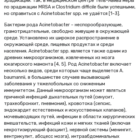
эрадикации. Так, в медицинском центре Тель-Авива меры
по эрадикации MRSA и Clostridium difficile были успешными,
но справиться с Acinetobacter spp. не удаётся [1–3].
Бактерии рода Acinetobacter – неспорообразующие,
грамотрицательные, свободно живущие в окружающей
среде. Установлено их широкое распространение в
окружающей среде, пищевых продуктах и среди
населения. Acinetobacter spp. является также одним из
древних микроорганизмов, извлеченных из мозга
юкагирского мамонта [4, 5]. Род Acinetobacter включает
несколько видов, среди которых чаще выделяется A.
baumannii, в большинстве случаев вызывающий
заболевания у тяжелобольных со сниженным
иммунитетом. Данный микроорганизм может являться
причиной инфекций дыхательных путей (синусит,
трахеобронхит, пневмония), кровотока (сепсис,
эндокардит естественных и искусственных клапанов),
мочевыводящих путей, инфекции в области хирургических
вмешательств, инфекций кожи и мягких тканей (включая
некротизирующий фасциит), нервной системы (менингит,
вентрикулит, абсцесс мозга), интраабдоминальных