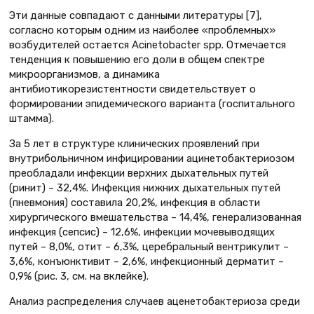
Эти данные совпадают с данными литературы [7],
согласно которым одним из наиболее «проблемных»
возбудителей остается Acinetobacter spp. Отмечается
тенденция к повышению его доли в общем спектре
микроорганизмов, а динамика
антибиотикорезистентности свидетельствует о
формировании эпидемического варианта (госпитального
штамма).
За 5 лет в структуре клинических проявлений при
внутрибольничном инфицировании ацинетобактериозом
преобладали инфекции верхних дыхательных путей
(ринит) – 32,4%. Инфекция нижних дыхательных путей
(пневмония) составила 20,2%, инфекция в области
хирургического вмешательства – 14,4%, генерализованная
инфекция (сепсис) – 12,6%, инфекции мочевыводящих
путей – 8,0%, отит – 6,3%, церебральный вентрикулит –
3,6%, конъюнктивит – 2,6%, инфекционный дерматит –
0,9% (рис. 3, см. на вклейке).
Анализ распределения случаев аценетобактериоза среди