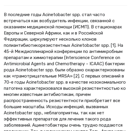
В последние годы Acinetobacter spp. стал часто
встречаться как возбудитель инфекции, связанной с
оказанием медицинской помощи (ИСМП). В стационарах
Европы и Северной Африки, как и в Российской
Федерации, циркулируют несколько клонов
полиантибиотикорезистентных Acinetobacter spp. [1]. На
45-й Междисплинарной конференции по антимикробным
препаратам и химиотерапии (Interscience Conference on
Antimicrobial Agents and Chemotherapy – ICAAC) бактерии
рода Acinetobacter spp. были образно охарактеризованы
как «грамотрицательные MRSA» [2]. С первых описаний в
70-е годы Acinetobacter spp. в качестве нозокомиального
патогена характеризовался высокой резистентностью ко
многим известным антибиотикам, причем
распространенность резистентности приобретает все
большие масштабы. Исходы инфекций, вызванных
Acinetobacter spp., неблагоприятны, так как нет
эффективных препаратов для лечения такого рода
заболеваний. Ацинетобактеры очень трудно поддаются