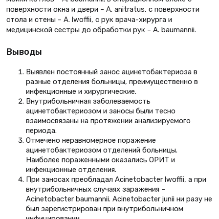
поверхности окна и двери – A. anitratus, с поверхности
стола и стены – A. lwoffii, с рук врача-хирурга и
медицинской сестры до обработки рук – A. baumannii.
Выводы
Выявлен постоянный занос ацинетобактериоза в
разные отделения больницы, преимущественно в
инфекционные и хирургические.
Внутрибольничная заболеваемость
ацинетобактериозом и заносы были тесно
взаимосвязаны на протяжении анализируемого
периода.
Отмечено неравномерное поражение
ацинетобактериозом отделений больницы.
Наиболее пораженными оказались ОРИТ и
инфекционные отделения.
При заносах преобладал Acinetobacter lwoffii, а при
внутрибольничных случаях заражения –
Acinetobacter baumannii. Acinetobacter junii ни разу не
был зарегистрирован при внутрибольничном
инфицировании.