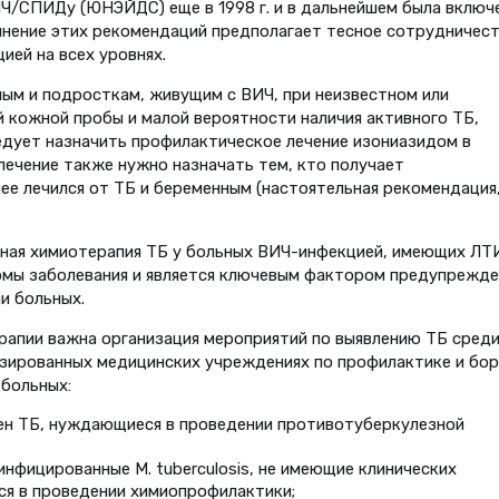
Ч/СПИДу (ЮНЭЙДС) еще в 1998 г. и в дальнейшем была включе
нение этих рекомендаций предполагает тесное сотрудничест
ией на всех уровнях.
лым и подросткам, живущим с ВИЧ, при неизвестном или
кожной пробы и малой вероятности наличия активного ТБ,
едует назначить профилактическое лечение изониазидом в
лечение также нужно назначать тем, кто получает
ее лечился от ТБ и беременным (настоятельная рекомендация
менная химиотерапия ТБ у больных ВИЧ-инфекцией, имеющих ЛТИ
рмы заболевания и является ключевым фактором предупрежде
и больных.
рапии важна организация мероприятий по выявлению ТБ сред
зированных медицинских учреждениях по профилактике и бо
больных:
влен ТБ, нуждающиеся в проведении противотуберкулезной
инфицированные М. tuberculosis, не имеющие клинических
ся в проведении химиопрофилактики;