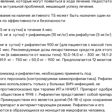
явлений, которые могут появиться в ходе лечения. Недостато
я актуальной проблемой, мешающей успеху лечения.
ания на наличие активного ТБ может быть назначен один из
 по эффективности и безопасности:
5 мг в сутки) в течение 6 мес.
5 мг в сутки) + рифампицин (10 мг/кг) или рифабутин (5 мг/кг)
мг в сутки) + рифапентин 900 мг (для пациентов с массой тел
е 3 мес. Рекомендуемые дозы лекарственных средств для этог
ин (в зависимости от массы тела): 10,0–14,0 кг – 300 мг; 14,1–2
–49,9 кг – 750 мг; > 50,0 кг – 900 мг. Предполагается 12 визитов
ниазид и рифапентин, необходимо применять под
го персонала (контролируемая химиопрофилактика). Рифапе
жно использовать только у больных ВИЧ-инфекцией, не
е противопоказано при терапии ИП и ННИОТ. Препарат одобр
обществом в 1998 г. Рифапентин представляет собой препар
Преимуществом его является долгий (14–18 ч) срок сохранения
 препарат в интермиттирующем режиме. Рифапентин и его
ются в образующихся из моноцитов макрофагах человека.