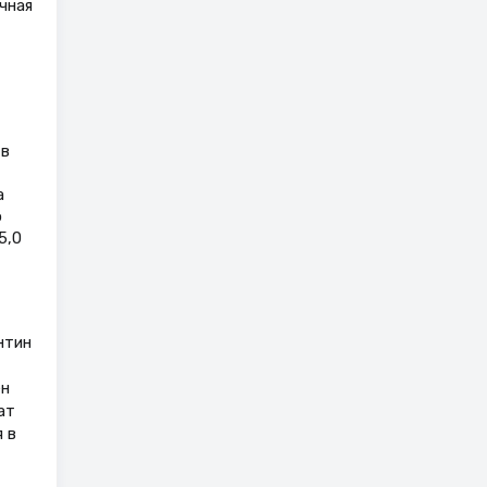
чная
 в
а
о
5,0
нтин
ен
ат
 в