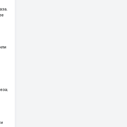
аза.
ее
или
еза;
ти