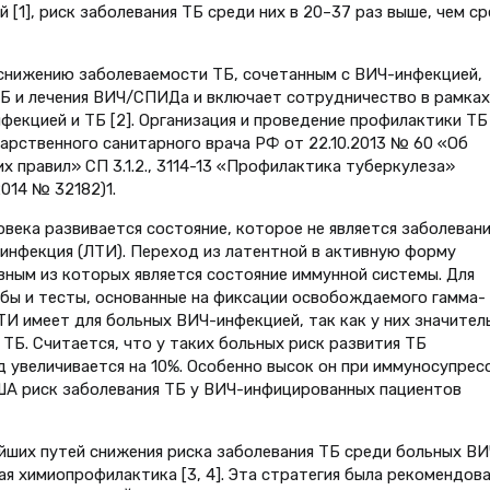
 [1], риск заболевания ТБ среди них в 20–37 раз выше, чем с
 снижению заболеваемости ТБ, сочетанным с ВИЧ-инфекцией,
ТБ и лечения ВИЧ/СПИДа и включает сотрудничество в рамках
фекцией и ТБ [2]. Организация и проведение профилактики ТБ
арственного санитарного врача РФ от 22.10.2013 № 60 «Об
 правил» СП 3.1.2., 3114-13 «Профилактика туберкулеза»
014 № 32182)1.
века развивается состояние, которое не является заболевани
 инфекция (ЛТИ). Переход из латентной в активную форму
вным из которых является состояние иммунной системы. Для
бы и тесты, основанные на фиксации освобождаемого гамма-
ТИ имеет для больных ВИЧ-инфекцией, так как у них значител
ТБ. Считается, что у таких больных риск развития ТБ
 увеличивается на 10%. Особенно высок он при иммуносупресс
США риск заболевания ТБ у ВИЧ-инфицированных пациентов
йших путей снижения риска заболевания ТБ среди больных ВИ
я химиопрофилактика [3, 4]. Эта стратегия была рекомендов