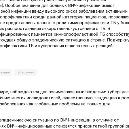
Б). Особое значение для больных ВИЧ-инфекцией имеют
езной инфекции ввиду высокого риска заболевания активными
миопрофилактики среди данной категории пациентов, позволя
атье представлены данные о роли химиопрофилактики ТБ у бол
ях распространения лекарственно-устойчивого ТБ. В
нфицированных пациентов химиопрофилактикой ТБ способств
 ухудшая общую эпидемическую ситуацию в стране. Подчеркн
рофилактики ТБ и купирования нежелательых реакций.
фекция
туберкулез
 мире, наблюдаются две взаимосвязанные эпидемии: туберкуле
нению многих исследователей, существенную тенденцию к рос
заболевания как глобальные проблемы не только для
эпидемическую ситуацию по ВИЧ-инфекции, в отличие от
овиях ВИЧ-инфицированные становятся приоритетной группой р