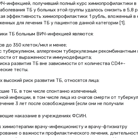
ИЧ-инфекцией, получивший полный курс химиопрофилактики в
заболевания ТБ у больных этой группы удалось снизить в 5,8 р
кая эффективность химиопрофилактики: 1 рубль, вложенный в 
енных для лечения ТБ у пациентов данной категории [1].
ики ТБ больным ВИЧ-инфекцией являются:
в до 350 клеток/мкл и менее;
 туберкулином, аллергеном туберкулезным рекомбинантным 
мости от выраженности иммунодефицита;
иска развития ТБ вне зависимости от количества СD4+-
еские тесты.
 высокий риск развития ТБ, относятся лица:
шие ТБ, в том числе спонтанно излеченный;
ой инфекции, в том числе лица из очагов смерти от туберкул
чение 3 лет после освобождения (если они не получали
ающие наказание в учреждениях ФСИН.
к химиотерапии врачу-инфекционисту и врачу-фтизиатру
рование о важности профилактического лечения, длительнос