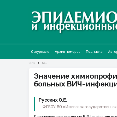
О журнале
Архив номеров
Подписка
Авто
2017
№5
Значение химиопрофи
больных ВИЧ-инфекц
Русских О.Е.
ФГБОУ ВО «Ижевская государственная 
Развивающаяся эпидемия ВИЧ-инфекции игр