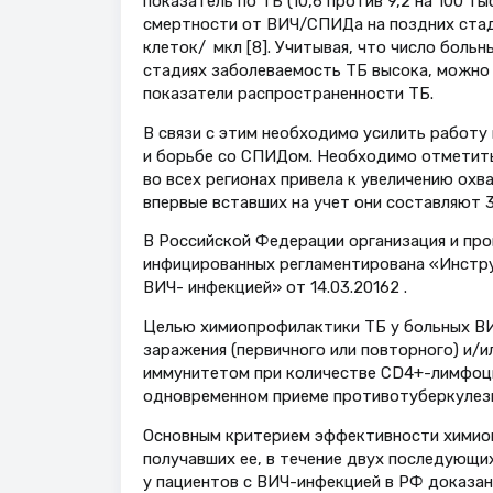
показатель по ТБ (10,6 против 9,2 на 100 т
смертности от ВИЧ/СПИДа на поздних стади
клеток/ мкл [8]. Учитывая, что число боль
стадиях заболеваемость ТБ высока, можно 
показатели распространенности ТБ.
В связи с этим необходимо усилить работу
и борьбе со СПИДом. Необходимо отметить,
во всех регионах привела к увеличению ох
впервые вставших на учет они составляют 31
В Российской Федерации организация и пр
инфицированных регламентирована «Инстру
ВИЧ- инфекцией» от 14.03.20162 .
Целью химиопрофилактики ТБ у больных ВИ
заражения (первичного или повторного) и/
иммунитетом при количестве СD4+-лимфоци
одновременном приеме противотуберкулезн
Основным критерием эффективности химиопр
получавших ее, в течение двух последующ
у пациентов с ВИЧ-инфекцией в РФ доказан