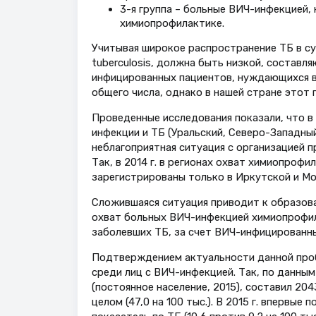
3-я группа – больные ВИЧ-инфекцией, 
химиопрофилактике.
Учитывая широкое распространение ТБ в су
tuberculosis, должна быть низкой, составл
инфицированных пациентов, нуждающихся в
общего числа, однако в нашей стране этот 
Проведенные исследования показали, что в
инфекции и ТБ (Уральский, Северо-Западны
неблагоприятная ситуация с организацией
Так, в 2014 г. в регионах охват химиопрофи
зарегистрированы только в Иркутской и Моск
Сложившаяся ситуация приводит к образова
охват больных ВИЧ-инфекцией химиопрофил
заболевших ТБ, за счет ВИЧ-инфицированны
Подтверждением актуальности данной проб
среди лиц с ВИЧ-инфекцией. Так, по данным
(постоянное население, 2015), составил 2043
целом (47,0 на 100 тыс.). В 2015 г. впервы