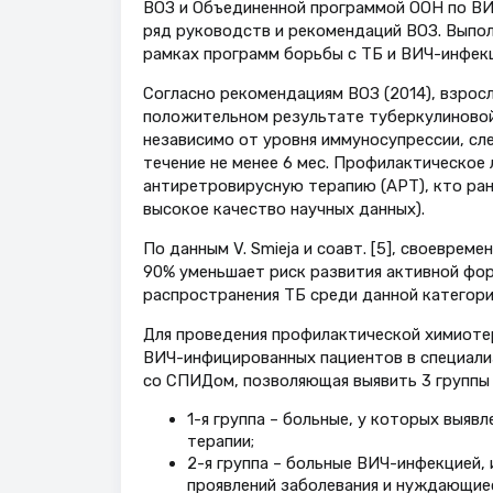
ВОЗ и Объединенной программой ООН по ВИ
ряд руководств и рекомендаций ВОЗ. Выпол
рамках программ борьбы с ТБ и ВИЧ-инфекц
Согласно рекомендациям ВОЗ (2014), взрос
положительном результате туберкулиновой 
независимо от уровня иммуносупрессии, сл
течение не менее 6 мес. Профилактическое 
антиретровирусную терапию (АРТ), кто ран
высокое качество научных данных).
По данным V. Smieja и соавт. [5], своевре
90% уменьшает риск развития активной фо
распространения ТБ среди данной категори
Для проведения профилактической химиоте
ВИЧ-инфицированных пациентов в специали
со СПИДом, позволяющая выявить 3 группы 
1-я группа – больные, у которых выя
терапии;
2-я группа – больные ВИЧ-инфекцией, 
проявлений заболевания и нуждающие