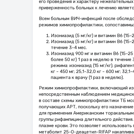
его проведения и характеру нежелательных 
приверженность больных к лечению являетс
Всем больным ВИЧ-инфекций после обследов
режимов химиопрофилактики, сопоставимых
Изониазид (5 мг/кг) и витамин В6 (15–2
Изониазид (5 мг/кг) и витамин В6 (15–2
течение 3–4 мес.
Изониазид 900 мг и витамин В6 (15–25 
более 50 кг) 1 раз в неделю в течени
режима: изониазид (15 мг/кг); рифапент
кг – 450 мг; 25,1–32,0 кг – 600 мг; 32,1
пациента к врачу (1 раз в неделю).
Режим химиопрофилактики, включающий изо
непосредственным наблюдением медицинско
в составе схемы химиопрофилактики ТБ мо
получающих АРТ, поскольку его назначени
для применения Американским торакальным 
группы рифампицина длительного действия. 
плазме крови. Это позволяет использовать
метаболит 25-O-деацетил-RIFAP накаплива