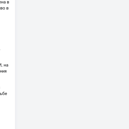
на в
во в
,
, на
ния
и
рьбе