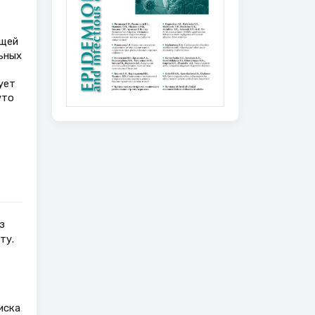
ющей
ьных
ует
уто
з
ту.
иска