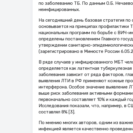
по заболеванию ТБ. По данным О.Б. Нечаевой
неинфицированных.
На сегодняшний день базовая стратегия по
основывается на принципах профилактики 
национальных программ по борьбе с ВИЧ-ин
определены постановлением Главного госуд
утверждении санитарно-эпидемиологических
(зарегистрировано в Минюсте России 6.05.2
В ряде случаев у инфицированного МБТ чело
определяется как латентная туберкулезная
заболевания зависит от ряда факторов, гла
выявления ЛТИ в РФ применяют кожные про
интерферона. Особое значение выявление Л
выше риск заболевания активными формами 
первоначально составляет 10% и каждый год
Исследования показали, что, например, в 
составлял 8% [3].
По мнению многих авторов, одним из важне
инфекцией является качественно проведенна