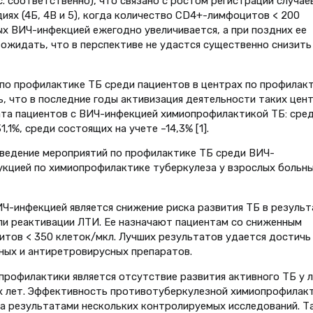
ыс. соответственно), что связано с ростом регистрации случае
ях (4Б, 4В и 5), когда количество СD4+-лимфоцитов < 200
ных ВИЧ-инфекцией ежегодно увеличивается, а при поздних ее
ожидать, что в перспективе не удастся существенно снизить
 по профилактике ТБ среди пациентов в центрах по профилак
 что в последние годы активизация деятельности таких цен
вата пациентов с ВИЧ-инфекцией химиопрофилактикой ТБ: сре
,1%, среди состоящих на учете –14,3% [1].
оведение мероприятий по профилактике ТБ среди ВИЧ-
кцией по химиопрофилактике туберкулеза у взрослых больн
Ч-инфекцией является снижение риска развития ТБ в результ
или реактивации ЛТИ. Ее назначают пациентам со сниженным
тов < 350 клеток/мкл. Лучших результатов удается достичь
ых и антиретровирусных препаратов.
офилактики является отсутствие развития активного ТБ у л
их лет. Эффективность противотуберкулезной химиопрофилак
а результатами нескольких контролируемых исследований. Та