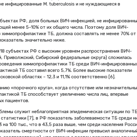
не инфицированные М. tuberculosis и не нуждающиеся в
бъектах РФ, доля больных ВИЧ-инфекцией, не инфицированны
яющей менее 5–10% от их общего числа. Поэтому доля ВИЧ-
 химиопрофилактике ТБ, должна составлять не менее 70% от
показатель значительно ниже.
 18 субъектах РФ с высоким уровнем распространения ВИЧ-
й, Приволжский, Сибирский федеральные округа) сложилась
 проведения химиопрофилактики ТБ среди ВИЧ-инфицированных
лактикой ТБ составил всего 5,7%. Более высокие показатели
овской областях – 12,3 и 11,1% соответственно [6].
нию «порочного круга», когда отсутствие или незначительны
актикой ТБ способствует увеличению числа лиц, впервые
х пациентов.
лемы служит неблагоприятная эпидемическая ситуации по Т
 статистики [7], в РФ показатель заболеваемости ТБ среди н
 на 100 тыс., что в 43,5 раза выше, чем среди населения Росси
е показатель смертности от ВИЧ-инфекции превысил аналогичны