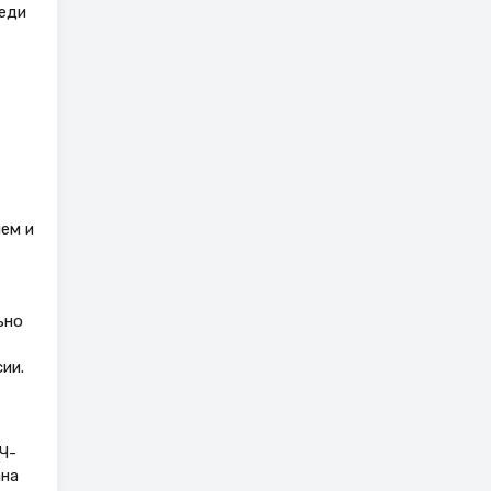
реди
ем и
ьно
ии.
Ч-
ана