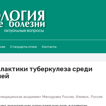
рам
Стандарты этики
Контакты
лактики туберкулеза среди
ией
медицинская академия» Минздрава России, Ижевск, Россия
ает значительную отрицательную роль в развитии