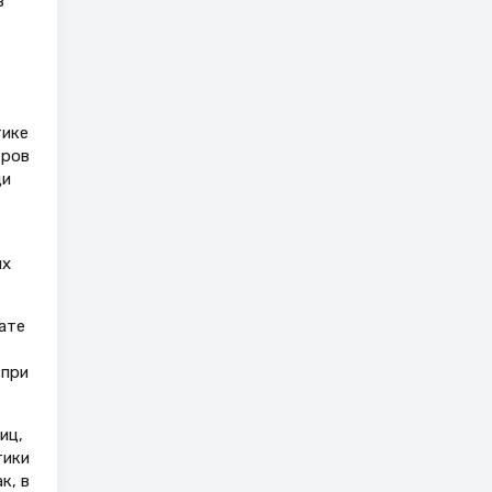
в
тике
тров
ди
ых
ате
 при
иц,
тики
к, в