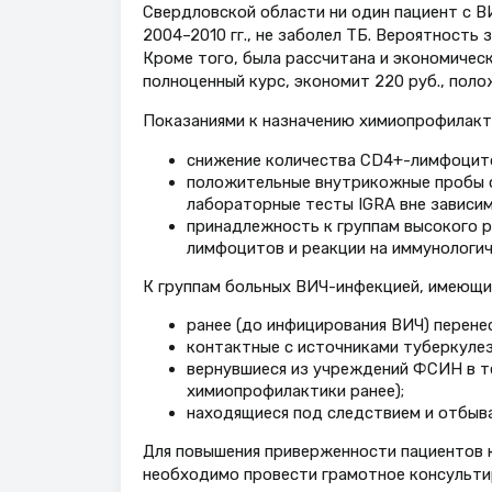
Свердловской области ни один пациент с В
2004–2010 гг., не заболел ТБ. Вероятность 
Кроме того, была рассчитана и экономичес
полноценный курс, экономит 220 руб., полож
Показаниями к назначению химиопрофилакт
снижение количества СD4+-лимфоцито
положительные внутрикожные пробы с
лабораторные тесты IGRA вне зависи
принадлежность к группам высокого р
лимфоцитов и реакции на иммунологич
К группам больных ВИЧ-инфекцией, имеющих
ранее (до инфицирования ВИЧ) перенес
контактные с источниками туберкулезн
вернувшиеся из учреждений ФСИН в те
химиопрофилактики ранее);
находящиеся под следствием и отбыв
Для повышения приверженности пациентов 
необходимо провести грамотное консульти