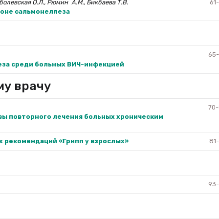
оболевская О.Л., Рюмин А.М., Бикбаева Т.В.
61
фоне сальмонеллеза
65
еза среди больных ВИЧ-инфекцией
му врачу
70
ы повторного лечения больных хроническим
х рекомендаций «Грипп у взрослых»
81
93