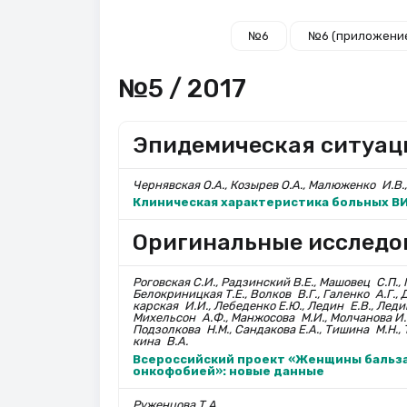
№6
№6 (приложени
№5 / 2017
Эпидемическая ситуац
Чернявская О.А., Козырев О.А., Малю­женко И.В.
Клиническая характеристика больных В
Оригинальные исследо
Роговская С.И., Радзинский В.Е., Машовец С.П., 
Белокриницкая Т.Е., Вол­ков В.Г., Галенко А.Г.,
кар­ская И.И., Лебе­денко Е.Ю., Ледин Е.В., Леди
Михельсон А.Ф., Манжосова М.И., Молча­нова И.В
Подзолкова Н.М., Сан­да­ко­ва Е.А., Тишина М.Н.
кина В.А.
Всероссийский проект «Жен­щины бальз
онкофобией»: новые данные
Руженцова Т.А.