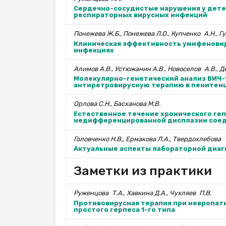
Сердечно-сосудистые нарушения у детей
респираторных вирусных инфекций
Понежева Ж.Б., Понежева Л.О., Куп­ченко А.Н., Г
Клиническая эффективность умифеновир
инфекциях
Алимов А.В., Устюжанин А.В., Ново­селов А.В., Д
Молекулярно-генетический анализ ВИЧ-
антиретровирусную терапию в пенитен
Орлова С.Н., Басханова М.В.
Естественное течение хронического геп
недифференцированной дисплазии соед
Головченко Н.В., Ермакова Л.А., Твердо­хлебова Т
Актуальные аспекты лабораторной диаг
Заметки из практики
Руженцова Т.А., Хавкина Д.А., Чухляев П.В.
Противовирусная терапия при невропати
простого герпеса 1-го типа