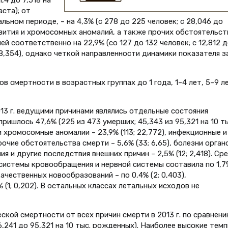
ста); от
ьном периоде, – на 4,3% (с 278 до 225 человек; с 28,046 до
звития и хромосомных аномалий, а также прочих обстоятельст
ей соответственно на 22,9% (со 127 до 132 человек; с 12,812 
о 8,354), однако четкой направленности динамики показателя з
 смертности в возрастных группах до 1 года, 1–4 лет, 5–9 ле
13 г. ведущими причинами являлись отдельные состояния
ишлось 47,6% (225 из 473 умерших; 45,343 из 95,321 на 10 ты
хромосомные аномалии – 23,9% (113; 22,772), инфекционные и
прочие обстоятельства смерти – 5,6% (33; 6,65), болезни орган
ния и другие последствия внешних причин – 2,5% (12; 2,418). Ср
системы кровообращения и нервной системы составила по 1,7%
качественных новообразований – по 0,4% (2; 0,403),
(1; 0,202). В остальных классах летальных исходов не
кой смертности от всех причин смерти в 2013 г. по сравнени
36,241 до 95,321 на 10 тыс. рожденных). Наиболее высокие тем