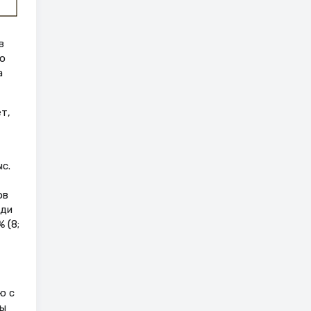
в
до
а
т,
с.
ов
еди
 (8;
ю с
пы