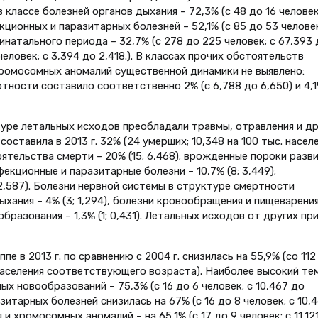
классе болезней органов дыхания – 72,3% (с 48 до 16 человек
екционных и паразитарных болезней – 52,1% (с 85 до 53 человек
инатального периода – 32,7% (с 278 до 225 человек; с 67,393 
 человек; с 3,394 до 2,418.). В классах прочих обстоятельств
ромосомных аномалий существенной динамики не выявлено:
ости составило соответственно 2% (с 6,788 до 6,650) и 4,1
туре летальных исходов преобладали травмы, отравления и др
оставила в 2013 г. 32% (24 умерших; 10,348 на 100 тыс. насел
тельства смерти – 20% (15; 6,468); врожденные пороки разв
фекционные и паразитарные болезни – 10,7% (8; 3,449);
2,587). Болезни нервной системы в структуре смертности
дыхания – 4% (3; 1,294), болезни кровообращения и пищеварения
бразования – 1,3% (1; 0,431). Летальных исходов от других пр
е в 2013 г. по сравнению с 2004 г. снизилась на 55,9% (со 112
. населения соответствующего возраста). Наиболее высокий те
х новообразований – 75,3% (с 16 до 6 человек; с 10,467 до
итарных болезней снизилась на 67% (с 16 до 8 человек; с 10,
 хромосомных аномалий – на 65,1% (с 17 до 9 человек; с 11,12