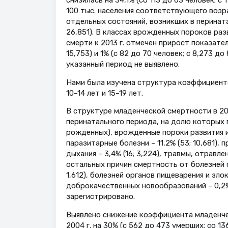
100 тыс. населения соответствующего возра
отдельных состояний, возникших в перинатал
26,851). В классах врожденных пороков ра
смерти к 2013 г. отмечен прирост показател
15,753) и 1% (с 82 до 70 человек; с 8,273 д
указанный период не выявлено.
Нами была изучена структура коэффициентов
10–14 лет и 15–19 лет.
В структуре младенческой смертности в 20
перинатального периода, на долю которых пр
рожденных), врожденные пороки развития и 
паразитарные болезни – 11,2% (53; 10,681), 
дыхания – 3,4% (16; 3,224), травмы, отравле
остальных причин смертность от болезней 
1,612), болезней органов пищеварения и зло
доброкачественных новообразований – 0,2% 
зарегистрировано.
Выявлено снижение коэффициента младенчес
2004 г. на 30% (с 562 до 473 умерших; со 1