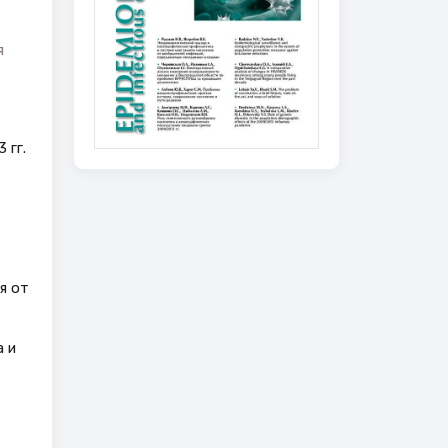
я
 гг.
я от
 и