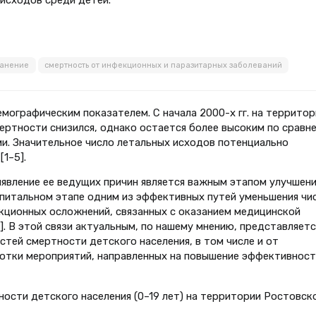
 исходов среди детей.
ранение
смертность от инфекционных и паразитарных заболеваний
ографическим показателем. С начала 2000-х гг. на территор
ртности снизился, однако остается более высоким по сравн
и. Значительное число летальных исходов потенциально
1–5].
ыявление ее ведущих причин является важным этапом улучшени
оспитальном этапе одним из эффективных путей уменьшения чи
кционных осложнений, связанных с оказанием медицинской
]. В этой связи актуальным, по нашему мнению, представляетс
тей смертности детского населения, в том числе и от
ботки мероприятий, направленных на повышение эффективност
ности детского населения (0–19 лет) на территории Ростовск