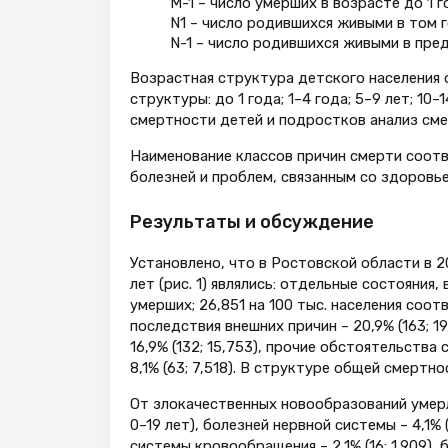
М-1 – число умерших в возрасте до 1 
N1 – число родившихся живыми в том 
N-1 – число родившихся живыми в пре
Возрастная структура детского населения 
структуры: до 1 года; 1–4 года; 5–9 лет; 10–
смертности детей и подростков анализ сме
Наименование классов причин смерти соот
болезней и проблем, связанным со здоровье
Результаты и обсуждение
Установлено, что в Ростовской области в 2
лет (рис. 1) являлись: отдельные состояния
умерших; 26,851 на 100 тыс. населения соо
последствия внешних причин – 20,9% (163; 
16,9% (132; 15,753), прочие обстоятельства
8,1% (63; 7,518). В структуре общей смертно
От злокачественных новообразований умерло
0–19 лет), болезней нервной системы – 4,1% (
системы кровообращения – 2,1% (16; 1,909), 