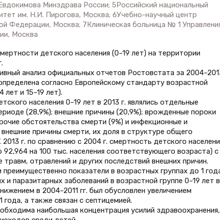
 Евдокимова Минздрава России; 5Российский национальный
тет им. Н.И. Пирогова, Москва; 6Учебно-научный центр
ой Федерации, Москва; 7Клиническая больница № 1 Управлени
ии, Москва
мертности детского населения (0–19 лет) на территории
.
вный анализ официальных отчетов Ростовстата за 2004–2013
 определена согласно Европейскому стандарту возрастной
4 лет и 15–19 лет).
ского населения 0–19 лет в 2013 г. являлись отдельные
риоде (28,9%); внешние причины (20,9%); врожденные пороки
прочие обстоятельства смерти (9%) и инфекционные и
 внешние причины смерти, их доля в структуре общего
2013 г. по сравнению с 2004 г. смертность детского населени
о 92,964 на 100 тыс. населения соответствующего возраста) с
е травм, отравлений и других последствий внешних причин.
 преимущественно показатели в возрастных группах до 1 года
х и паразитарных заболеваний в возрастной группе 0–19 лет в
снижением в 2004–2011 гг. был обусловлен увеличением
 года, а также связан с септицемией.
еобходима наибольшая концентрация усилий здравоохранения,