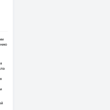
ии
ению
я
сла
я
и
ой