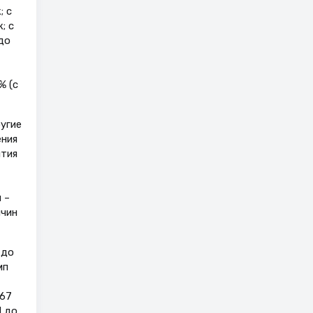
; с
; с
до
% (с
угие
ения
ития
 –
ичин
 до
мп
467
1 до