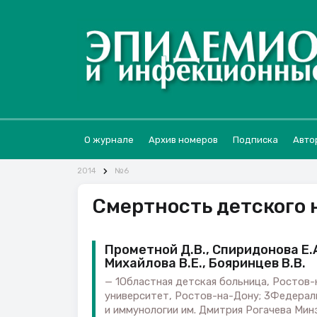
О журнале
Архив номеров
Подписка
Авто
2014
№6
Смертность детского 
Прометной Д.В., Спиридонова Е.А
Михайлова В.Е., Бояринцев В.В.
1Областная детская больница, Ростов-
университет, Ростов-на-Дону; 3Федераль
и иммунологии им. Дмитрия Рогачева Мин