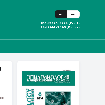
ru
en
ISSN 2226-6976 (Print)
ISSN 2414-9640 (Online)
и
гии
о-