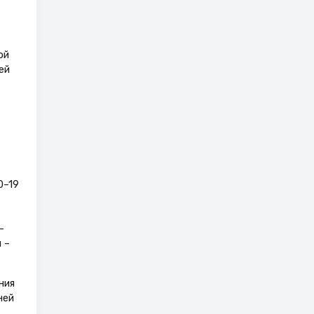
ой
ей
0–19
–
 –
ния
ней