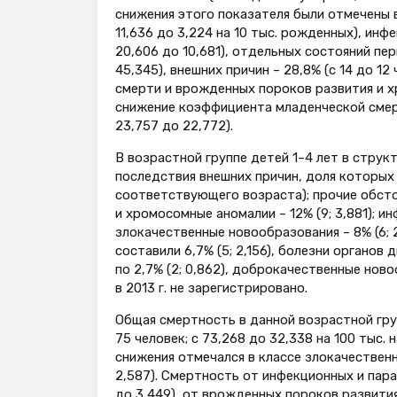
снижения этого показателя были отмечены в 
11,636 до 3,224 на 10 тыс. рожденных), инф
20,606 до 10,681), отдельных состояний пер
45,345), внешних причин – 28,8% (с 14 до 12
смерти и врожденных пороков развития и х
снижение коэффициента младенческой смертн
23,757 до 22,772).
В возрастной группе детей 1–4 лет в струк
последствия внешних причин, доля которых с
соответствующего возраста); прочие обстоя
и хромосомные аномалии – 12% (9; 3,881); ин
злокачественные новообразования – 8% (6; 
составили 6,7% (5; 2,156), болезни органов 
по 2,7% (2; 0,862), доброкачественные новоо
в 2013 г. не зарегистрировано.
Общая смертность в данной возрастной групп
75 человек; с 73,268 до 32,338 на 100 тыс
снижения отмечался в классе злокачественны
2,587). Смертность от инфекционных и параз
до 3,449), от врожденных пороков развития и