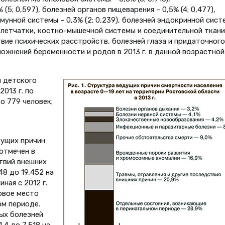
5; 0,597), болезней органов пищеварения – 0,5% (4; 0,477),
мунной системы – 0,3% (2; 0,239), болезней эндокринной сист
клетчатки, костно-мышечной системы и соединительной ткани
дствие психических расстройств, болезней глаза и придаточного
ложнений беременности и родов в 2013 г. в данной возрастной
и детского
2013 г. по
до 779 человек;
дущих причин
 отмечен в
твий внешних
48 до 19,452 на
иная с 2012 г.
рвое место
м периоде.
ых болезней
1,4 до 7,518 на