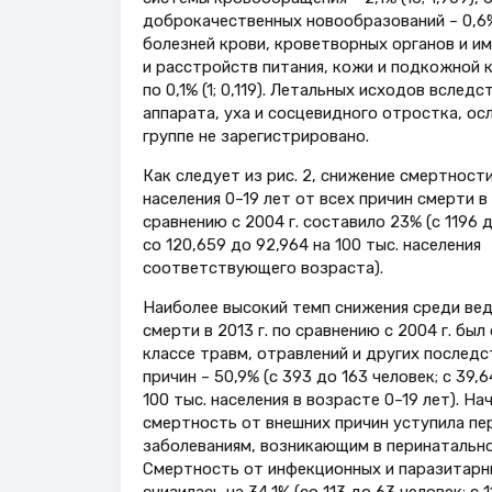
доброкачественных новообразований – 0,6% (
болезней крови, кроветворных органов и им
и расстройств питания, кожи и подкожной 
по 0,1% (1; 0,119). Летальных исходов всле
аппарата, уха и сосцевидного отростка, ос
группе не зарегистрировано.
Как следует из рис. 2, снижение смертност
населения 0–19 лет от всех причин смерти в 
сравнению с 2004 г. составило 23% (с 1196 
со 120,659 до 92,964 на 100 тыс. населения
соответствующего возраста).
Наиболее высокий темп снижения среди ве
смерти в 2013 г. по сравнению с 2004 г. был
классе травм, отравлений и других последс
причин – 50,9% (с 393 до 163 человек; с 39,6
100 тыс. населения в возрасте 0–19 лет). Нач
смертность от внешних причин уступила пе
заболеваниям, возникающим в перинатально
Смертность от инфекционных и паразитарн
снизилась на 34,1% (со 113 до 63 человек; с 1