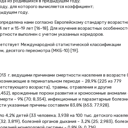
года из родившихся в предыдущем году;
году, для которого вычисляется коэффициент;
дыдущем году.
определена нами согласно Европейскому стандарту возрастн
14 лет и 15–19 лет [16–18]. Для изучения возраст­ных особенност
ртности выполнен с учетом указанных коридоров.
ветст­вует Международной статистической классификации
м, десятого пересмотра (МКБ-10) [19].
013 г. ведущими причинами смертности населения в возрасте 
, возникающие в перинатальном периоде – 28,9% (225 из 779
тветствующего возраста), травмы, отравления и другие
19,452), врожденные пороки развития и хромосомные аномалии 
 смерти – 9% (70; 8,354), инфекционные и паразитарные болезни
сти указанные причины составили 83,8% (653; 77,928).
 4,2% детей (33 человека; 3,938 на 100 тыс. детского населе
32; 3,819), болезней органов дыхания – 3,2% (25; 2,983), болез
болезней мочеполовой системы – 0,8% (6; 0,716),