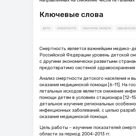
направленных на снижение числа летальных
Ключевые слова
дети
смертность
причины смерти
здравоох
Смертность является важнейшим медико-дем
Российской Федерации уровень детской сме
с другими экономически развитыми странам
предотвратимо системой здравоохранения [
Анализ смертности детского населения и в
оказания медицинской помощи [6–11]. На г
летальных исходов является снижение инфе
помощи детям в условиях стационара [12–15
детальное изучение региональных особеннос
инфекционных заболеваний, с целью разра
оказания медицинской помощи.
Цель работы – изучение показателей смерт
области за период 2004–2013 гг.