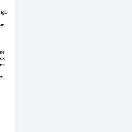
 IgG
ии
мм
мых
ие
ее