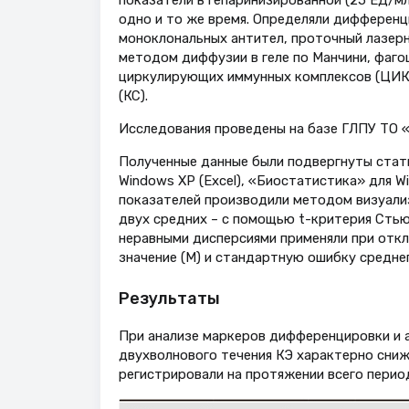
показатели в гепаринизированной (25 ЕД/м
одно и то же время. Определяли дифферен
моноклональных антител, проточный лазерны
методом диффузии в геле по Манчини, фаго
циркулирующих иммунных комплексов (ЦИК)
(КС).
Исследования проведены на базе ГЛПУ ТО 
Полученные данные были подвергнуты стат
Windows XP (Excel), «Биостатистика» для W
показателей производили методом визуали
двух средних – с помощью t-критерия Стью
неравными дисперсиями применяли при откл
значение (M) и стандартную ошибку среднег
Результаты
При анализе маркеров дифференцировки и а
двухволнового течения КЭ характерно сни
регистрировали на протяжении всего периода