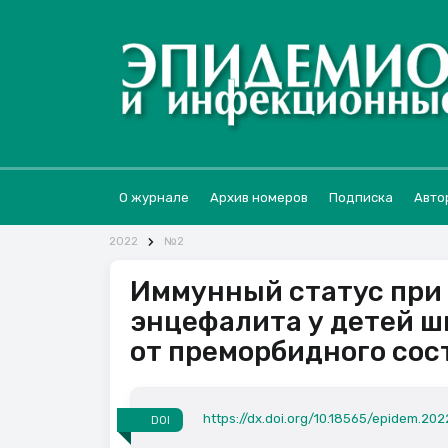
О журнале
Архив номеров
Подписка
Авто
2022
№2
Иммунный статус при
энцефалита у детей ш
от преморбидного со
https://dx.doi.org/10.18565/epidem.202
DOI