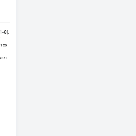
–8].
т
тся
я
 лет