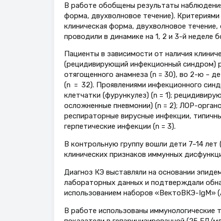
В работе обобщены результаты наблюдения 
форма, двухволновое течение). Критериями
клиническая форма, двухволновое течение,
проводили в динамике на 1, 2 и 3-й неделе б
Пациенты в зависимости от наличия клинич
(рецидивирующий инфекционный синдром) ра
отягощенного анамнеза (n = 30), во 2-ю – 
(n = 32). Проявлениями инфекционного си
клетчатки (фурункулез) (n = 1); рецидивир
осложненные пневмонии) (n = 2); ЛОР-орган
респираторные вирусные инфекции, типичные
герпетические инфекции (n = 3).
В контрольную группу вошли дети 7–14 лет (
клинических признаков иммунных дисфункци
Диагноз КЭ выставляли на основании эпидем
лабораторных данных и подтверждали обна
использованием наборов «ВектоВКЭ-IgМ» (
В работе использованы иммунологические те