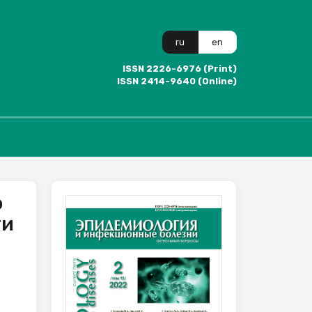
ru
en
ISSN 2226-6976 (Print)
ISSN 2414-9640 (Online)
о
ти