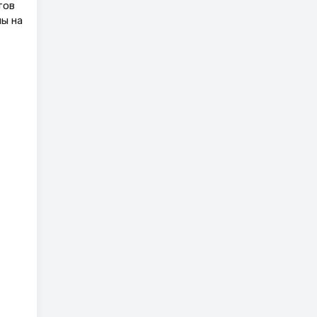
тов
пы на