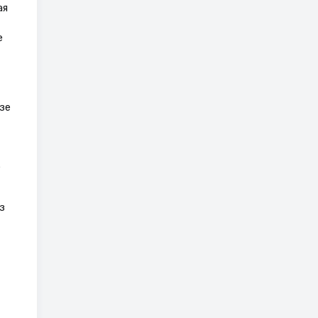
ая
е
зе
е
з