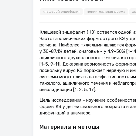
клещевой энцефалит
менингеальная форма
дв
Клещевой энцефалит (КЭ) остается одной и
Частота клинических форм острого КЭ у дет
региона. Наиболее тяжелыми являются форм
у 30–87,1% детей, очаговые – у 4,9–50% [1
ацикличного двухволнового течения, которое
[1–5, 9–11]. Доказана возможность формир
поскольку вирус КЭ поражает нервную и им
системы могут влиять на эффективность им
тяжелого, ацикличного течения и неблагоп
инвалидизации [1, 2, 5, 17].
Цель исследования – изучение особенносте
формы КЭ у детей школьного возраста в за
дисфункций в анамнезе.
Материалы и методы