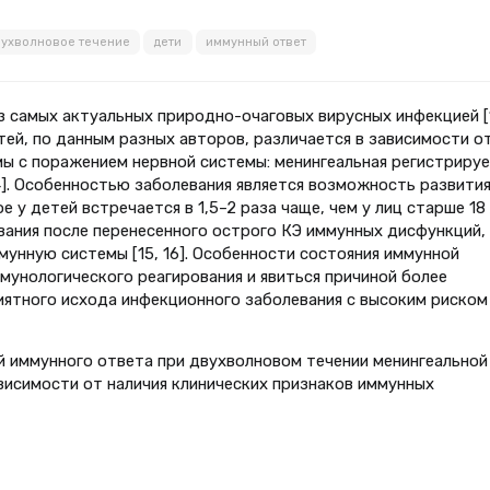
ухволновое течение
дети
иммунный ответ
з самых актуальных природно-очаговых вирусных инфекцией [1
ей, по данным разных авторов, различается в зависимости о
ы с поражением нервной системы: менингеальная регистрируе
–14]. Особенностью заболевания является возможность развити
 у детей встречается в 1,5–2 раза чаще, чем у лиц старше 18
ования после перенесенного острого КЭ иммунных дисфункций,
мунную системы [15, 16]. Особенности состояния иммунной
мунологического реагирования и явиться причиной более
риятного исхода инфекционного заболевания с высоким риском
й иммунного ответа при двухволновом течении менингеальной
висимости от наличия клинических признаков иммунных