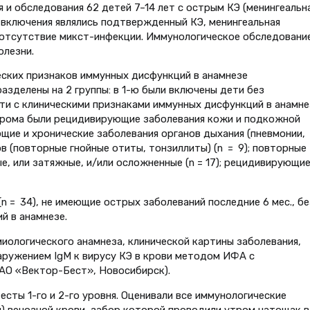
и обследования 62 детей 7–14 лет с острым КЭ (менингеальн
 включения являлись подтвержденный КЭ, менингеальная
 отсутствие микст-инфекции. Иммунологическое обследовани
олезни.
еских признаков иммунных дисфункций в анамнезе
зделены на 2 группы: в 1-ю были включены дети без
дети с клиническими признаками иммунных дисфункций в анамне
ндрома были рецидивирующие заболевания кожи и подкожной
ующие и хронические заболевания органов дыхания (пневмонии,
ов (повторные гнойные отиты, тонзиллиты) (n = 9); повторные
, или затяжные, и/или осложненные (n = 17); рецидивирующи
n = 34), не имеющие острых заболеваний последние 6 мес., бе
й в анамнезе.
иологического анамнеза, клинической картины заболевания,
ружением IgM к вирусу КЭ в крови методом ИФА с
АО «Вектор-Бест», Новосибирск).
сты 1-го и 2-го уровня. Оценивали все иммунологические