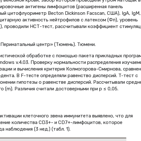
л) венозной крови, забор которой проводили утром натощак в
цировочные антигены лимфоцитов (расширенная панель
й цитофлуориметр Becton Dickinson Facscan, США), IgA, IgM,
цитарную активность нейтрофилов с латексом (Фп), уровень
, проводили НСТ-тест, рассчитывали коэффициент стимуляц
«Перинатальный центр» (Тюмень). Тюмени.
истической обработке с помощью пакета прикладных програ
indows v.4.03. Проверку нормальности распределения изучае
зации и вычисления критерия Колмогорова–Смирнова, сравнен
дента. В F-тесте определяли равенство дисперсий. T-тест с
онении гипотезы о равенстве дисперсий. Рассчитывали средн
о (m). Различия считали достоверными при p ≤ 0,05.
ктивации клеточного звена иммунитета выявлено, что для
жение количества CD3+- и CD7+-лимфоцитов, которое
 наблюдения (3 нед.) (табл. 1).