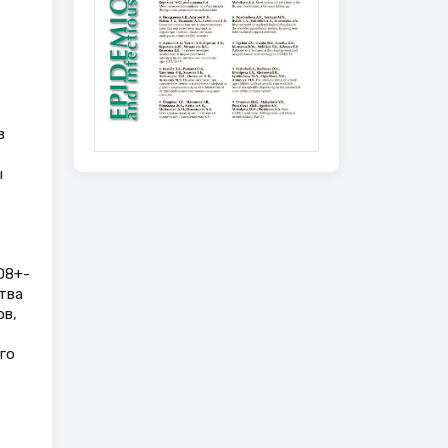
а
в
ы
D8+-
тва
ов,
го