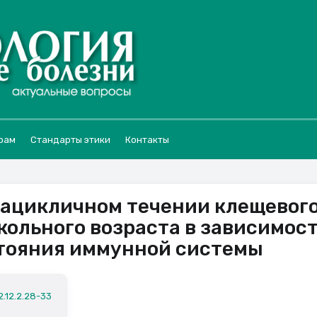
рам
Стандарты этики
Контакты
 ацикличном течении клещевог
кольного возраста в зависимос
стояния иммунной системы
2.12.2.28-33