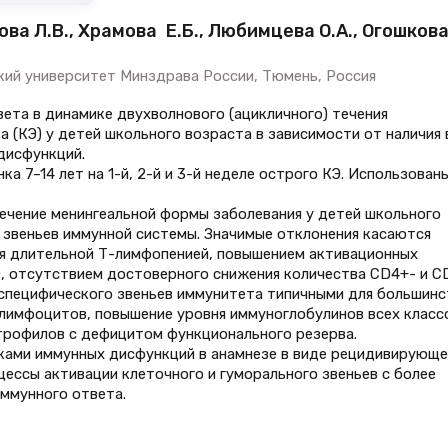
ова Л.В., Храмова Е.Б., Любимцева О.А., Огошков
ий университет Минздрава России, Тюмень, Россия
ета в динамике двухволнового (ацикличного) течения
 (КЭ) у детей школьного возраста в зависимости от наличия 
дисфункций.
а 7–14 лет на 1-й, 2-й и 3-й неделе острого КЭ. Использован
течение менингеальной формы заболевания у детей школьного
 звеньев иммунной системы. Значимые отклонения касаются
ся длительной Т-лимфопенией, повышением активационных
, отсутствием достоверного снижения количества CD4+- и C
еспецифического звеньев иммунитета типичными для большинс
лимфоцитов, повышение уровня иммуноглобулинов всех класс
трофилов с дефицитом функционального резерва.
аками иммунных дисфункций в анамнезе в виде рецидивирующе
ссы активации клеточного и гуморального звеньев с более
ммунного ответа.