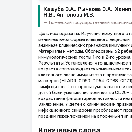
Кашуба Э.А., Рычкова О.А., Ханип
Н.В., Антонова М.В.
Тюменский государственный медицинск
Цель исследования. Изучение иммунного отв
менингеальной формы клещевого энцефалита
анамнезе клинических признаков иммунных 
Материалы и методы. Обследованы 62 ребенк
иммунологические тесты 1-го и 2-го уровня.
Результаты. Установлено, что ацикличное 
возраста сопровождается изменением всех
клеточного звена иммунитета и проявляют
маркеров (HLADR, CD50, CD54, CD38, CD71)
лимфоцитов. Со стороны гуморального и н
детей были уменьшение количества CD20+-
возрастание фагоцитарной активности ней
Заключение. У детей с клиническими призн
инфекционного синдрома преобладают проце
поздним переключением на вторичный тип и
Ключевые слова