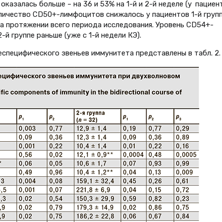
казалась больше – на 36 и 53% на 1-й и 2-й неделе (у пациен
Количество CD50+-лимфоцитов снижалось у пациентов 1-й груп
 на протяжении всего периода исследования. Уровень CD54+-
-й группе раньше (уже с 1-й недели КЭ).
еспецифического звеньев иммунитета представлены в табл. 2.