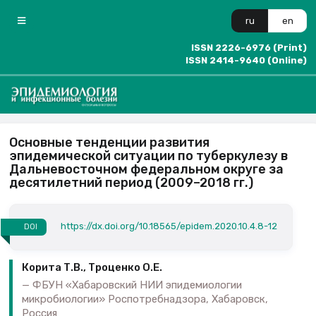
ru
en
ISSN 2226-6976 (Print)
ISSN 2414-9640 (Online)
Основные тенденции развития
эпидемической ситуации по туберкулезу в
Дальневосточном федеральном округе за
десятилетний период (2009–2018 гг.)
https://dx.doi.org/10.18565/epidem.2020.10.4.8-12
DOI
Корита Т.В., Троценко О.Е.
ФБУН «Хабаровский НИИ эпидемиологии
микробиологии» Роспотребнадзора, Хабаровск,
Россия