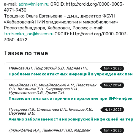
e-mail:
adm@hniiem.ru
; ORCID: http://orcid.org/0000-0003-
4971-9430
Троценко Ольга Евгеньевна – д.м.н., директор ФБУН
«Хабаровский НИИ эпидемиологии и микробиологии»
Роспотребнадзора, Хабаровск, Россия; e-mail:
trotsenko_oe@hniiem.ru
ORCID: http://orcid.org/0000-0003-
3050-4472
Также по теме
Иванова А.Н., Покровский В.В., Ладная Н.Н.
№4 / 2025
Проблема гемоконтактных инфекций в учреждениях пе
Михайлова Н.Р., Михайловский А.М., Пластамак
№3 / 2024
О.Н., Калинина Т.Н., Скороварова Н.И.,
Нуриахметова О.В., Ермак Т.Н.
Плазмоцитома как вторичное поражение при ВИЧ-инфек
Пузырева Л.В., Сиволапова О.П., Кулешов К.В.,
№1 / 2025
Сергеева В.В.
Анализ заболеваемости норовирусной инфекцией на те
Лизинфельд И.А., Пшеничная Н.Ю., Мардоян
№4 / 2025