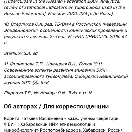
[Tuberculosis in the Russian Federation 2009. Analytical
review of statistical indicators on tuberculosis used in the
Russian Federation]. Moscow, 2010. 224 р. (In Russ.).
10. Стерликов С.А. ред. ТБ/ВИЧ в Российской Федерации.
Эпидемиология, особенности клинических проявлений и
результаты лечения. 2-е изд. М.: РИО ЦНИИОИЗ, 2018. 67
с.
Sterlikov S.A. ed.
11. Филиппова Т.П., Новицкая О.Н., Быков Ю.Н.
Современные аспекты развития эпидемии ВИЧ-
ассоциированного туберкулеза. Сибирский медицинский
журнал 2011; (8): 5–8.
Filippova T.P., Novitskaya O.N., Bykov Yu.N.
Об авторах / Для корреспонденции
Корита Татьяна Васильевна – к.м.н., ученый секретарь
ФБУН «Хабаровский НИИ эпидемиологии и
микробиологии» Роспотребнадзора, Хабаровск, Россия;