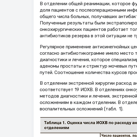
В отделении общей реанимации, которое фу
доля пациентов с послеоперационными инф
общего числа больных, получавших антибак
Полученные результаты были экстраполиров
онкохирургических пациентов работает тол
антибиотиков резерва в этой ситуации не т
Регулярное применение антисинегнойных ц
согласно антибиотикограмме имело место 
диагностики и лечения, которое специализ
аденомы простаты и стриктур мочевых пут
путей. Соотношение количества курсов проф
В отделении экстренной хирургии расход а
соответствует 19 ИОХВ. В отделениях онко
методов диагностики и лечения, экстренно
осложнениям в каждом отделении. В отделе
воспалительных осложнений (табл. 1).