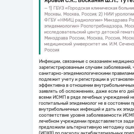
Яровой С.К., Восканян Ш.Л., Туте
1) ГБУЗ «Городская клиническая больн
Москвы, Москва, Россия; 2) НИИ урологии
ФГБУ «НМИЦ радиологии» Минздрава Рос
эпидемиологии» Роспотребнадзора, Моск
исследовательский центр детской гемато
Минздрава России, Москва, Россия, Моск
медицинский университет им. И.М. Сечен
Россия
Инфекции, связанные с оказанием медицинс
зарегистрированным случаям заболеваний, ч
санитарно-эпидемиологическими правилам
подлежит учету и регистрации в установлен
эффективна в отношении внутрибольничных 
заявлять об осложнениях, даже если его д
всеми ИСМП в ряде лечебных учреждений не
госпитальный эпидемиолог не в состоянии 
внутрибольничных инфекций и дать их эпид
соответствие уровня заболеваемости ИСМП
лечебном учреждении представляется зада
предложили альтернативную методику оцен
(ИОХВ) по расходу антибактериальных преп