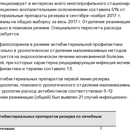
нкционирует в интересах всего многопрофильного стационар
екционно-воспалительными осложнениями составила 51% от
териальные препараты резерва в сентябре–ноябре 2017 г.
аны на общую выборку за весь 2017 г. Отделение реанимации
ько в плановом режиме. Специального пересчета расхода
ребуется.
ефалоспоринов в режиме антибактериальной профилактики
только в урологическом отделении малоинвазивных методов
ируется на эндоскопическом лечении мочекаменной болезни,
ей, при которых характерна рецидивирующая инфекция мочев
илактики и терапии составило 1:3.
нтибактериальных препаратов первой линии резерва
урологии, планового урологического отделения малоинвазивн
й урологии расход антибиотиков соответствовал 9–12
нии реанимации (общей) был выявлен 21 случай инфекционно-