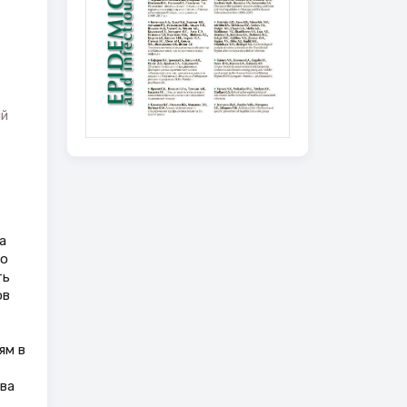
ый
а
но
ть
ов
ям в
ва