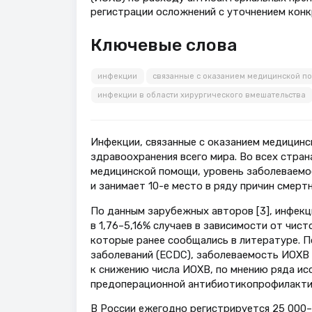
регистрации осложнений с уточнением конкр
Ключевые слова
инфекции
связанные с оказанием медицинской п
инфекции в области хирургического вмешательства
Инфекции, связанные с оказанием медицин
здравоохранения всего мира. Во всех стран
медицинской помощи, уровень заболеваемос
и занимает 10-е место в ряду причин смертно
По данным зарубежных авторов [3], инфекц
в 1,76–5,16% случаев в зависимости от чис
которые ранее сообщались в литературе. П
заболеваний (ECDC), заболеваемость ИОХВ в
к снижению числа ИОХВ, по мнению ряда исс
предоперационной антибиотикопрофилактики
В России ежегодно регистрируется 25 000–