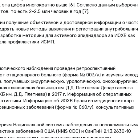
, эта цифра многократно выше [6]. Согласно данным выбороч
в, то есть 2–2,5 млн человек в год [7].
сии получение объективной и достоверной информации о част
дрять новые методы выявления и регистрации внутрибольни
разработке методики для активного эпиднадзора за ИОХВ как
дела профилактики ИСМП.
логического наблюдения проведен ретроспективный
рт стационарного больного (форма № 003/у) и изучены исход
, получавших хирургическую, урологическую, онкохирургиче
кая клиническая больница им. Д.Д. Плетнева» Департамента
Б им. Д,Д, Плетнева) в 2017 г. Информация об оперативных
атистики. Информацию об ИОХВ брали из медицинских карт
фекционных заболеваний (форма № 060/у), консультативных
ериям Национальной системы наблюдения за нозокомиальным
ктике заболеваний США (NNIS CDC) и СанПиН 2.1.3.2630-10
ия к организациям, осуществляющим медицинскую