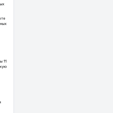
ных
оте
чных
ы 11
скую
и