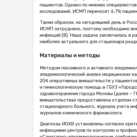
пациентов. Однако по мнению специалистов
исследований, ИСМП переносят 6,7% пациенто
Таким образом, на сегодняшний день в Рос
ИСМП затруднено, поэтому необходимо вне
инфекций [8]. Наша задача заключалась в 
наиболее актуального для стационара раз
Материалы и методы
Методом пассивного и активного эпидемио
эпидемиологический анализ медицинских ка
204 оперативных вмешательств у пациентов
и гинекологическую помощь в ГБУЗ «Городс
здравоохранения города Москвы (далее – ГК
вмешательствах предоставлена отделом ст
стационарного больного, журнала учета ин
журналов клинического фармаколога.
Диагнозы ИОХВ установлены согласно крит
инфекциями центров по контролю и профила
«Санитарно-эпидемиологические требован