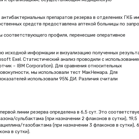
антибактериальных препаратов резерва в отделениях ГКБ им
рственных средств предоставлена аптекой больницы по запро
ты соответствующего профиля, перенесшие оперативное
ию исходной информации и визуализацию полученных результ
soft Exel. Статистический анализ проводили с использование
отчик – IBM Corporation). Для сравнения относительных
овокупности, мы использовали тест МакНемара. Для
оказателей использовали 95% ДИ. Различия считали
ервой линии резерва определена в 6,5 сут. Это соответствуе
она/сульбактама (при назначении 2 флаконов в сутки), 19,5
циллина/тазобактама (при назначении 3 флаконов в сутки), 6
она в сутки).