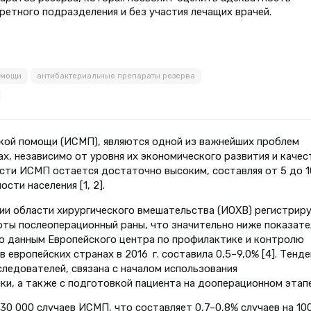
етного подраз­деления и без участия лечащих врачей.
омощи
антибактериальные препараты резерва
ской помощи (ИСМП), являются одной из важнейших проблем
ах, независимо от уровня их экономического развития и качес
ти ИСМП остается достаточно высоким, составляя от 5 до 1
сти населения [1, 2].
ии области хирургического вмешательства (ИОХВ) регистрир
тоты послеоперационный раны, что значительно ниже показате
о данным Европейского центра по профилактике и контролю
 европейских странах в 2016 г. составила 0,5–9,0% [4]. Тенд
ледователей, связана с началом использования
, а также с подготовкой пациента на дооперационном этапе 
30 000 случаев ИСМП, что составляет 0,7–0,8% случаев на 10