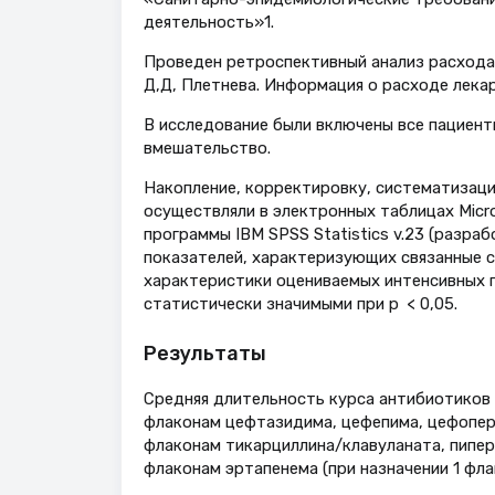
деятельность»1.
Проведен ретроспективный анализ расхода 
Д,Д, Плетнева. Информация о расходе лека
В исследование были включены все пациен
вмешательство.
Накопление, корректировку, систематизац
осуществляли в электронных таблицах Micro
программы IBM SPSS Statistics v.23 (разраб
показателей, характеризующих связанные с
характеристики оцениваемых интенсивных п
статистически значимыми при p < 0,05.
Результаты
Средняя длительность курса антибиотиков п
флаконам цефтазидима, цефепима, цефопераз
флаконам тикарциллина/клавуланата, пипера
флаконам эртапенема (при назначении 1 флак