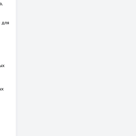
а,
 для
ых
ых