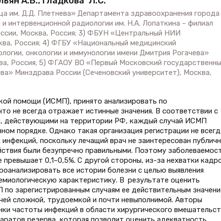
льян А.В., Гладкова Л.С.
ица им. Д.Д. Плетнева» Департамента здравоохранения города
 и интервенционной радиологии им. Н.А. Лопаткина – филиал
сии, Москва, Россия; 3) ФБУН «Центральный НИИ
ва, Россия; 4) ФГБУ «Национальный медицинский
логии, онкологии и иммунологии имени Дмитрия Рогачева»
ва, Россия; 5) ФГАОУ ВО «Первый Московский государственн
ова» Минздрава России (Сеченовский университет), Москва,
кой помощи (ИСМП), принято анализировать по
то не всегда отражает истинные значения. В соответствии с
и, действующими на территории РФ, каждый случай ИСМП
ном порядке. Однако такая организация регистрации не всегд
инфекций, поскольку лечащий врач не заинтересован публич
ействия были безупречно правильными. Поэтому заболеваемос
 превышает 0,1–0,5%. С другой стороны, из-за нехватки кадр
проанализировать все истории болезни с целью выявления
емиологическую характеристику. В результате оценить
 по зарегистрированным случаям ее действительным значени
чей сложной, трудоемкой и почти невыполнимой. Авторы
ки частоты инфекций в области хирургического вмешательст
аратов резерва, которая позволит оценить адекватность