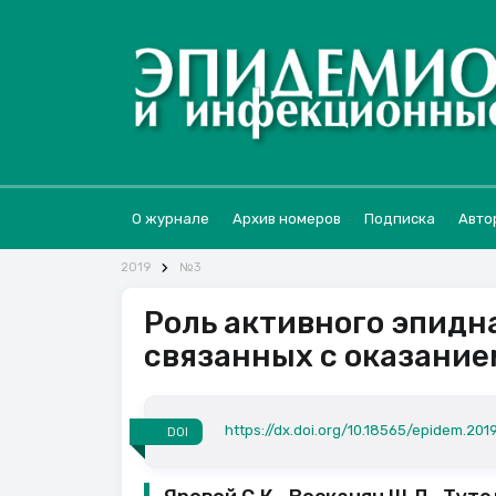
О журнале
Архив номеров
Подписка
Авто
2019
№3
Роль активного эпидн
связанных с оказани
https://dx.doi.org/10.18565/epidem.2019
DOI