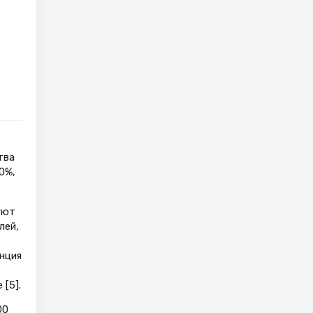
тва
0%,
уют
лей,
енция
[5].
00