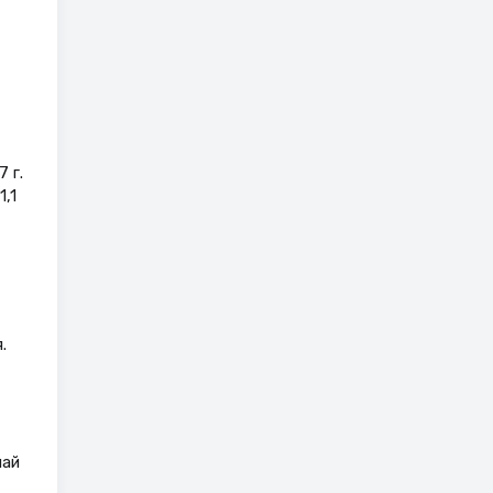
 г.
,1
.
чай