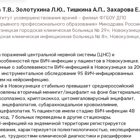
а Т.В., Золотухина Л.Ю., Тишкина А.П., Захарова Е.
ститут усовершенствования врачей – филиал ФГБОУ ДПО
ерывного профессионального образования» Минздрава России
узнецкая городская клиническая больница № 29», Новокузнецк
дская клиническая инфекционная больница № 8», Новокузнецк
 поражений центральной нервной системы (ЦНС) и
собенностей при ВИЧ-инфекции у пациентов в Новокузнецке.
нные о заболеваемости ВИЧ-инфекцией в Новокузнецке за 20
 и инструментальное обследование 95 ВИЧ-инфицированных
ем на нейроинфекцию.
й в Новокузнецке стабильно превышает среднероссийский
новлены вторичный менингит/энцефалит на фоне бактериальн
оксоплазмоз, криптококкоз, цитомегаловирусный энцефалит,
 энцефалопатия, субарахноидальное кровоизлияние,
цефалопатия. ¾ пациентов имели стадию ВИЧ-инфекции 4В
сход, 7 больных переведены в другие стационары.
-инфекцией на эндемичной территории регистрируется
евания, характеризуется полиэтиологичностью, неспецифиче
ью, трудностями клинической диагностики и расшифровки