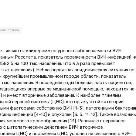
иагностика
лет является «лидером» по уровню заболеваемости ВИЧ-
 данным Росстата, показатель пораженности ВИЧ-инфекцией н
1582,5 на 100 тыс. населения, что в 3 раза превышает
 тыс. населения). Неблагоприятная эпидемическая ситуация по
– крупнейшем промышленном городе области, показатель
0 тыс. населения. В последние годы большая часть пациентов,
бращающихся впервые за медицинской помощью, находится на
) и имеют вторичные заболевания. К наиболее тяжелым
ьной нервной системы (ЦНС), которые у этой категории
ыми факторами: собственно ВИЧ [1–3], патогенными бактерия
ких инфекций [4–10] и опухолей [3, 5, 11, 12]. Также возможн
ния мозгового кровообращения [13]. Различают первичное
о с цитопатическим действием ВИЧ; вторичное
ования ЦНС) и поражения ЦНС, условно не связанные с ВИЧ-