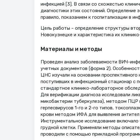
инфекцией [3]. В связи со схожестью клин
диагностики этих состояний. Определение 
правило, показанием к госпитализации в и
Цель работы – определение структуры вто
Новокузнецке и характеристика их клиник
Материалы и методы
Проведен анализ заболеваемости ВИЧ-инфек
учетных документов (форма 2). Особенност
ЦНС изучали на основании проспективного 
поступивших в инфекционный стационар с п
стандартное клинико-лабораторное обслед
Для верификации диагноза исследовали лик
микобактерии туберкулеза), методом ПЦР 
герпесвирусов 1-го и 2-го типов, токсопла
крови методом ИФА для выявления антител 
Инструментальное исследование включало С
грудной клетки. Применяли методы описат
проводили с помощью прикладной программ