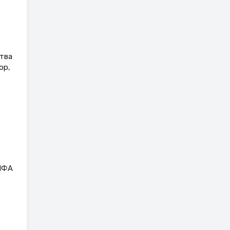
ства
ор,
 ИФА