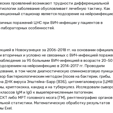
ических проявлений возникают трудности дифференциальной
этиологии заболевания обусловливает лечебную тактику. Как
нфекционный стационар является подозрение на нейроинфекцию
ричных поражений ЦНС при ВИЧ-инфекции у пациентов в
о-лабораторных особенностей.
цией в Новокузнецке за 2006–2018 гг. на основании официал
и вторичных и условно не связанных с ВИЧ-инфекцией пораже
наблюдения за 95 больными ВИЧ-инфекцией в возрасте 20–50 
одозрением на нейроинфекцию в 2014–2017 гг. Проводили
ование, в том числе диагностическую спинномозговую пункц
вор бактериологическим методом (посев на бактерии, грибы,
на ДНК вируса Эпштейна–Барр (ВЭБ), цитомегаловируса (ЦМВ)
змы, криптококка, кандид и на туберкулез. Исследовали сывор
классов IgM и IgG к вышеперечисленным патогенам.
КТ либо МРТ головного мозга (ГМ), рентгенографию органов
ельной статистики. Математическую обработку результатов
ы Exel.