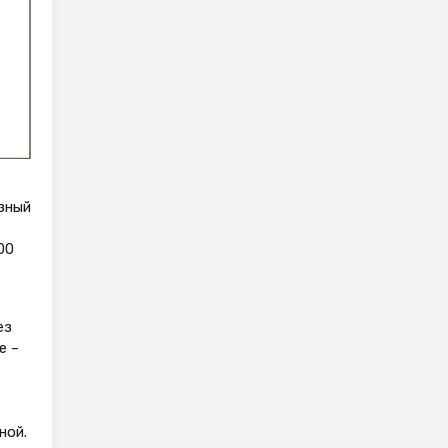
озный
00
ез
е –
ной.