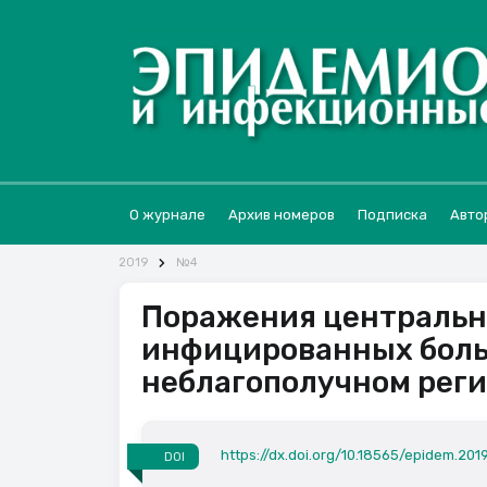
О журнале
Архив номеров
Подписка
Авто
2019
№4
Поражения центральн
инфицированных боль
неблагополучном рег
https://dx.doi.org/10.18565/epidem.2019
DOI