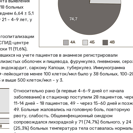
нта выявления
 18 больных
реднем 6,64 ± 5,1
 21 – 4–9 лет, у
т госпитализации
в СПИД-центре
и 11 (11,6%),
ившихся на учете пациентов в анамнезе регистрировали
ы слизистых оболочек и пищевода, фурункулез, пневмонии, сер
й эндокардит, саркому Капоши, туберкулез. Иммунограмма
+-лейкоцитов менее 100 клеток/мкл было у 38 больных, 100–2
 и выше 500 клеток/мкл – у 3.
Относительно рано (в первые 4–6–9 дней от начала
заболевания) в стационар поступили 28 пациентов, чер
11–14 дней – 18 пациентов, 49 – через 15–60 дней и позж
49. Больные жаловались на головную боль, повторную
рвоту, слабость. Общеинфекционный синдром
сопровождался лихорадкой у 71 (74,7%) больного, у 24
(25,3%) больных температура тела оставалась нормаль