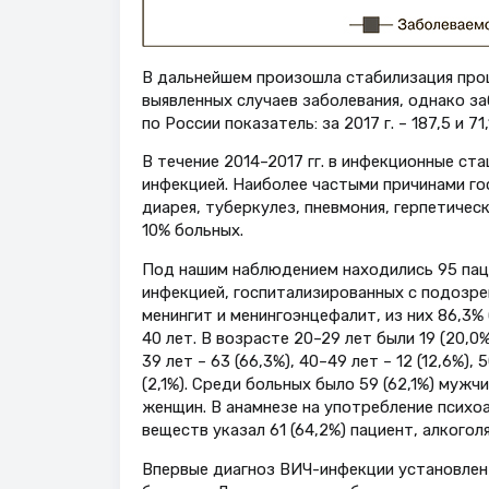
В дальнейшем произошла стабилизация проц
выявленных случаев заболевания, однако з
по России показатель: за 2017 г. – 187,5 и 71
В течение 2014–2017 гг. в инфекционные с
инфекцией. Наиболее частыми причинами госп
диарея, туберкулез, пневмония, герпетиче
10% больных.
Под нашим наблюдением находились 95 пац
инфекцией, госпитализированных с подозре
менингит и менингоэнцефалит, из них 86,3
40 лет. В возрасте 20–29 лет были 19 (20,0
39 лет – 63 (66,3%), 40–49 лет – 12 (12,6%), 
(2,1%). Среди больных было 59 (62,1%) мужчи
женщин. В анамнезе на употребление психо
веществ указал 61 (64,2%) пациент, алкоголя 
Впервые диагноз ВИЧ-инфекции установлен 