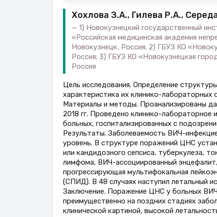
Хохлова З.А., Гилева Р.А., Серед
1) Новокузнецкий государственный ин
«Российская медицинская академия непр
Новокузнецк, Россия; 2) ГБУЗ КО «Новок
Россия; 3) ГБУЗ КО «Новокузнецкая горо
Россия
Цель исследования. Определение структуры
характеристика их клинико-лабораторных о
Материалы и методы. Проанализированы да
2018 гг. Проведено клинико-лабораторное
больных, госпитализированных с подозрени
Результаты. Заболеваемость ВИЧ-инфекцие
уровень. В структуре поражений ЦНС уста
или кандидозного сепсиса, туберкулеза, т
лимфома, ВИЧ-ассоциированный энцефалит,
прогрессирующая мультифокальная лейкоэн
(СПИД). В 48 случаях наступил летальный и
Заключение. Поражение ЦНС у больных ВИЧ
преимущественно на поздних стадиях забол
клинической картиной, высокой летальност