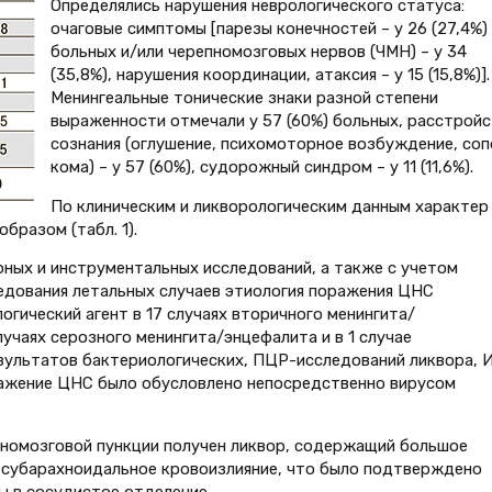
Определялись нарушения неврологического статуса:
очаговые симптомы [парезы конечностей – у 26 (27,4%)
больных и/или черепномозговых нервов (ЧМН) – у 34
(35,8%), нарушения координации, атаксия – у 15 (15,8%)].
Менингеальные тонические знаки разной степени
выраженности отмечали у 57 (60%) больных, расстрой
сознания (оглушение, психомоторное возбуждение, соп
кома) – у 57 (60%), судорожный синдром – у 11 (11,6%).
По клиническим и ликворологическим данным характер
разом (табл. 1).
ных и инструментальных исследований, а также с учетом
едования летальных случаев этиология поражения ЦНС
огический агент в 17 случаях вторичного менингита/
лучаях серозного менингита/энцефалита и в 1 случае
зультатов бактериологических, ПЦР-исследований ликвора,
ажение ЦНС было обусловлено непосредственно вирусом
нномозговой пункции получен ликвор, содержащий большое
 субарахноидальное кровоизлияние, что было подтверждено