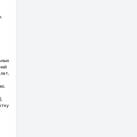
.
ьных
ний
лет,
ию.
,
отку