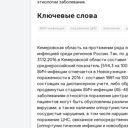
этиологии заболевания.
Ключевые слова
ВИЧ-инфекция
поражение ЦНС
этиология
д
Кемеровская область на протяжении ряда 
инфекцией среди регионов России. Так, по
31.12.2016 в Кемеровской области составил 
среднероссийский показатель (594,3 на 100
ВИЧ-инфекции отмечается в Новокузнецке 
пораженности в 2016 г. составил 1881 на 10
состоящих на диспансерном учете, либо о
продвинутых стадиях ВИЧ-инфекции (4Б–4В
заболеваниям относятся поражения централ
пациентов могут быть обусловлены различн
вирусами, а также наличием оппортунистичес
сосудистые нарушения, в том числе наруше
поражение ЦНС, связанное непосредственн
(оппортунистические инфекции и новообраз