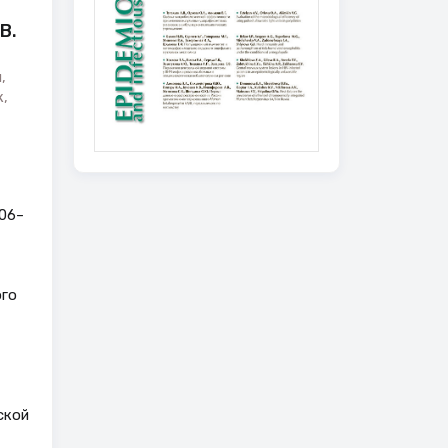
В.
,
,
,
06–
ого
ской