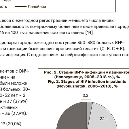
есса с ежегодной регистрацией меньшего числа вновь
аболеваемость по-прежнему более чем вдвое превышает сред
,16 на 100 тыс. населения соответственно [14].
тационары города ежегодно поступали 350–380 больных ВИЧ-
итализации были сепсис, хронический гепатит (С, В, С + В),
ская инфекция. С подозрением на нейроинфекцию поступало ок
иентов с ВИЧ-
нием на
% были моложе
%) больных, 30–
50–52 лет – 2
н и 37 (37,9%)
активных
– 36 (37,9%).
19 (20,0%)