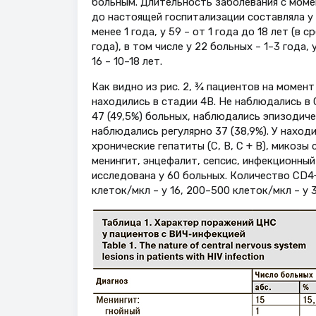
больным. Длительность заболевания с моме
до настоящей госпитализации составляла у
менее 1 года, у 59 – от 1 года до 18 лет (в с
года), в том числе у 22 больных – 1–3 года, у
16 – 10–18 лет.
Как видно из рис. 2, ¾ пациентов на момен
находились в стадии 4В. Не наблюдались 
47 (49,5%) больных, наблюдались эпизодическ
наблюдались регулярно 37 (38,9%). У наход
хронические гепатиты (С, В, С + В), микоз
менингит, энцефалит, сепсис, инфекционны
исследована у 60 больных. Количество СD4
клеток/мкл – у 16, 200–500 клеток/мкл – у 3