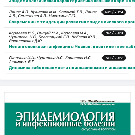
Эпидемиологическая характеристика вспышек кори в Кем
Линок А.П., Куликова М.М., Соломай Т.В., Линок
№2 / 2024
А.В., Семененко А.В., Никитина Г.Ю.
Современные тенденции развития эпидемического проце
Королева И.С., Грицай М.И., Королева М.А.,
№3 / 2024
Чурилова Н.С., Белошицкий Г.В., Кобзева Ю.В.,
Василевская Д.Ю.
Менингококковая инфекция в Москве: десятилетнее набл
Гапонова И.И., Чурилова Н.С., Королева И.С.,
№1 / 2026
Аким­кин В.Г.
Динамика заболеваемости неинвазивными и инвазивным