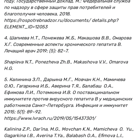
году. Государственный доклад. М.: Федеральная служба
по надзору в сфере защиты прав потребителей и
благополучия человека, 2018.
https://rospotrebnadzor.ru/documents/ details.php?
ELEMENT_ID=12053
4. Шапиева Н.Т., Понежева Ж.Б., Макашова В.В., Омарова
Х.Г. Современные аспекты хронического гепатита В.
Лечащий врач 2019; (5): 82–7.
Shapieva N.T., Ponezheva Zh.B., Makashova V.V., Omarova
H.G.
5. Калинина З.П., Дарьина М.Г., Мовчан К.Н., Мамичева
О.Ю., Гагаркина И.Б., Аверина Т.Я., Балабаш О.А.,
Ефимова Л.И., Потемкина И.В. О поствакцинальном
иммунитете против вирусного гепатита В у медицинских
работников Санкт-Петербурга. Инфекция и иммунитет
2015; 5(1): 89–92.
https://www.lvrach.ru/2019/05/15437301/
Kalinina Z.P., Dar’ina, M.G., Movchan K.N., Mamicheva O. Yu.,
Gagarkina I.B., Averina T.Ya., Balabash O.A., Efimova L.I.,