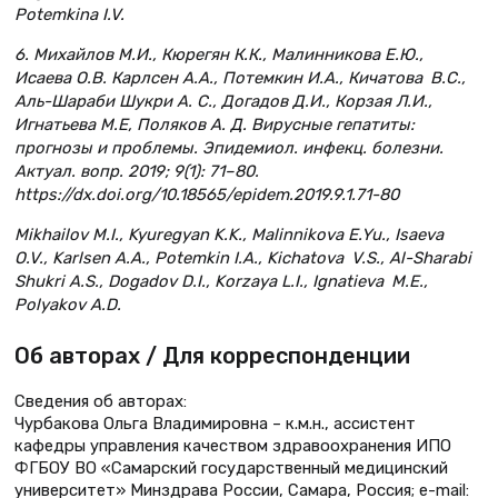
Potemkina I.V.
6. Михайлов М.И., Кюрегян К.К., Малинникова Е.Ю.,
Исаева О.В. Карлсен А.А., Потемкин И.А., Кичатова В.С.,
Аль-Шараби Шукри А. C., Догадов Д.И., Корзая Л.И.,
Игнатьева М.Е, Поляков А. Д. Вирусные гепатиты:
прогнозы и проблемы. Эпидемиол. инфекц. болезни.
Актуал. вопр. 2019; 9(1): 71–80.
https://dx.doi.org/10.18565/epidem.2019.9.1.71-80
Mikhailov M.I., Kyuregyan K.K., Malinnikova E.Yu., Isaeva
O.V., Karlsen A.A., Potemkin I.А., Kichatova V.S., Al-Sharabi
Shukri A.S., Dogadov D.I., Korzaya L.I., Ignatieva M.E.,
Polyakov A.D.
Об авторах / Для корреспонденции
Сведения об авторах:
Чурбакова Ольга Владимировна – к.м.н., ассистент
кафедры управления качеством здравоохранения ИПО
ФГБОУ ВО «Самарский государственный медицинский
университет» Минздрава России, Самара, Россия; е-mail: