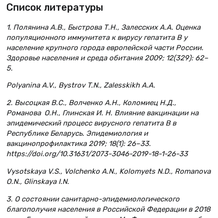
Список литературы
1. Полянина А.В., Быстрова Т.Н., Залесских А.А. Оценка
популяционного иммунитета к вирусу гепатита В у
население крупного города европейской части России.
Здоровье населения и среда обитания 2009; 12(329): 62–
5.
Polyanina A.V., Bystrov T.N., Zalesskikh A.A.
2. Высоцкая В.С., Волченко А.Н., Коломиец Н.Д.,
Романова О.Н., Глинская И. Н. Влияние вакцинации на
эпидемический процесс вирусного гепатита В в
Республике Беларусь. Эпидемиология и
вакцинопрофилактика 2019; 18(1): 26–33.
https://doi.org/10.31631/2073-3046-2019-18-1-26-33
Vysotskaya V.S., Volchenko A.N., Kolomyets N.D., Romanova
O.N., Glinskaya I.N.
3. О состоянии санитарно-эпидемиологического
благополучия населения в Российской Федерации в 2018