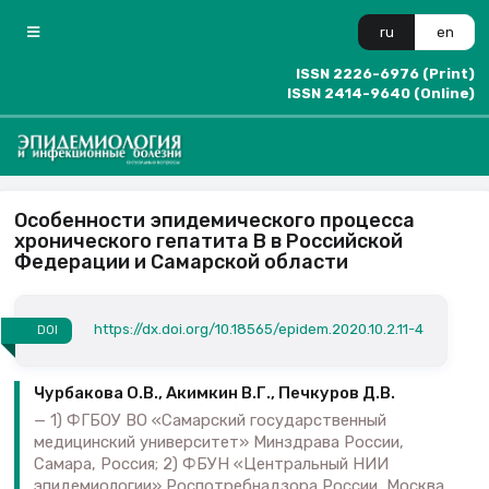
ru
en
ISSN 2226-6976 (Print)
ISSN 2414-9640 (Online)
Особенности эпидемического процесса
хронического гепатита В в Российской
Федерации и Самарской области
https://dx.doi.org/10.18565/epidem.2020.10.2.11-4
DOI
Чурбакова О.В., Акимкин В.Г., Печкуров Д.В.
1) ФГБОУ ВО «Самарский государственный
медицинский университет» Минздрава России,
Самара, Россия; 2) ФБУН «Центральный НИИ
эпидемиологии» Роспотребнадзора России, Москва,