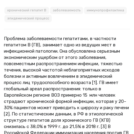
хронический гепатит В
заболеваемость
иммунопрофилактика
эпидемический процесс
Проблема заболеваемости гепатитами, в частности
гепатитом В (ГВ), занимает одно из ведущих мест в
инфекционной патологии. Она обусловлена серьезным
экономическим ущербом от этого заболевания,
повсеместным распространением инфекции, тяжестью
течения, высокой частотой неблагоприятных исходов
болезни и активным вовлечением в эпидемический
процесс лиц трудоспособного возраста [1]. ГВ имеет
глобальный ареал распространения: только в
Европейском регионе ВОЗ примерно 15 млн человек
страдают хронической формой инфекции, которая у 20–
30% пациентов может приводить к циррозу и раку печени
[2]. По статистическим данным, в РФ в этиологической
структуре гепатитов доля хронического ГВ (ХГВ)
снизилась с 38,0% в 1999 г. до 21,5% в 2018 г. [3] В
Российской Федерации иммунизация населения против ГВ