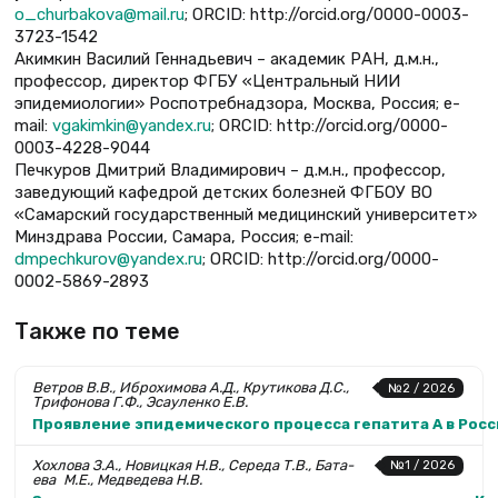
o_churbakova@mail.ru
; ORCID: http://orcid.org/0000-0003-
3723-1542
Акимкин Василий Геннадьевич – академик РАН, д.м.н.,
профессор, директор ФГБУ «Центральный НИИ
эпидемиологии» Роспотребнадзора, Москва, Россия; е-
mail:
vgakimkin@yandex.ru
; ORCID: http://orcid.org/0000-
0003-4228-9044
Печкуров Дмитрий Владимирович – д.м.н., профессор,
заведующий кафедрой детских болезней ФГБОУ ВО
«Самарский государственный медицинский университет»
Минздрава России, Самара, Россия; е-mail:
dmpechkurov@yandex.ru
; ORCID: http://orcid.org/0000-
0002-5869-2893
Также по теме
Ветров В.В., Иброхимова А.Д., Крутикова Д.С.,
№2 / 2026
Трифонова Г.Ф., Эсауленко Е.В.
Проявление эпидемического процесса гепатита А в Рос
Хохлова З.А., Новицкая Н.В., Середа Т.В., Бата­
№1 / 2026
ева М.Е., Медведева Н.В.