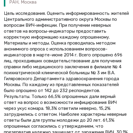
РАН, Москва
Цель исследования. Оценить информированность жителей
Центрального административного округа Москвы по
вопросам ВИЧ-инфекции. При получении неверных
ответов на вопросы-индикаторы предоставить
корректную информацию каждому опрошенному.
Материалы и методы. Оценка проводилась методом
анонимного опроса с использованием вопросов-
индикаторов в марте–июне 2014 г. Всего опрошено 696
лиц, проходивших освидетельствование для получения
справки либо медицинского заключения в филиале № 4
психиатрической клинической больницы № 3 им В.А.
Гиляровского Департамента здравоохранения города
Москвы. По каждому из представленных показателей
было опрошено от 142 до 232 респондентов.
Результаты. Только 66,5% опрошенных дали верный
ответ на вопрос о возможности инфицирования ВИЧ
через укус комара. 18,3% ответили неверно, 15,2%
затруднились с ответом. Наиболее характерны неверные
ответы были для группы молодежи до 20 лет. 61,3%
опрошенных согласились с утверждением, что
презерватив надежно защищает от заражения ВИЧ, 30,1%