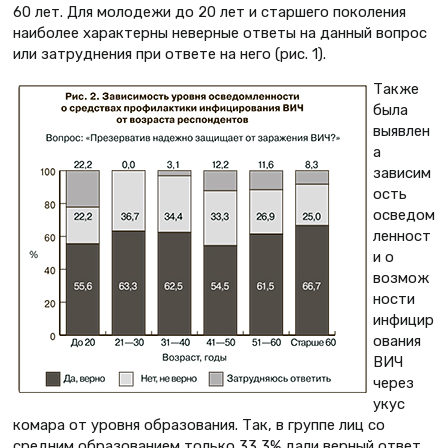
60 лет. Для молодежи до 20 лет и старшего поколения
наиболее характерны неверные ответы на данный вопрос
или затруднения при ответе на него (рис. 1).
Также
была
выявлен
а
зависим
ость
осведом
ленност
и о
возмож
ности
инфицир
ования
ВИЧ
через
укус
комара от уровня образования. Так, в группе лиц со
средним образованием только 33,3% дали верный ответ,