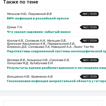
Также по теме
Мольков Н.Ю., Покровский В.В.
№4 / 2025
ВИЧ-инфекция в российской прессе
Ермак Т.Н.
№3 / 2025
Что сказал садовник: забытый микоз
Козлов К.В., Соловьев А.И., Мальцев О.В.,
№1 / 2026
Брянская-Касьяненко К.В., Передельский Е.В.,
Блюмкин Д.Б., Соловьева П.А, Новицкий А.А., Лыонг Тхи Мо.
Перспективы современной системы неспецифической пр
Беляева В.В., Козырина Н.В., Соколова Е.В.,
№3 / 2025
Голиусова М.Д., Кулабухова Е.И.
Результаты оценки реабилитационного потенциала па
Большенко Н.В., Кравченко А.В.
№3 / 2025
Гонококковая инфекция аноректальной области у гетеро