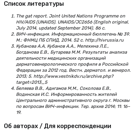
Список литературы
The gat report. Joint United Nations Programme on
HIV/AIDS (UNAIDS). UNAIDS/JC2656 (English original,
July 2014, updated September 2014). 86 с.
ВИЧ-инфекция. Информационный бюллетень № 39.
М.: ФНМЦ ПБ СПИД, 2014. 52 с. http://hivrussia.ru
Кубанова А.А, Кубанов А.А., Мелехина Л.Е.,
Богданова Е.В., Бутарева М.М. Результаты анализа
деятельности медицинских организаций
дерматовенерологического профиля в Российской
Федерации за 2012 год. Вестн. дерматол. и венерол.
2013; 5. http://www.vestnikdv.ru/archive.php?
target=2013_5
Беляева В.В., Адигамов М,М., Соколова Е.В.,
Водинская И.С. Информированность жителей
Центрального административного округа г. Москвы
по вопросам ВИЧ-инфекции. Тер. архив 2014; 11: 16–
19.
Об авторах / Для корреспонденции