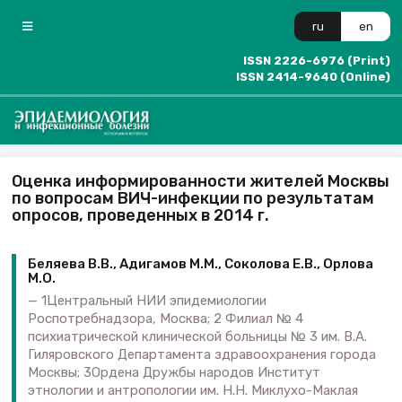
ru
en
ISSN 2226-6976 (Print)
ISSN 2414-9640 (Online)
Оценка информированности жителей Москвы
по вопросам ВИЧ-инфекции по результатам
опросов, проведенных в 2014 г.
Беляева В.В., Адигамов М.М., Соколова Е.В., Орлова
М.О.
1Центральный НИИ эпидемиологии
Роспотребнадзора, Москва; 2 Филиал № 4
психиатрической клинической больницы № 3 им. В.А.
Гиляровского Департамента здравоохранения города
Москвы; 3Ордена Дружбы народов Институт
этнологии и антропологии им. Н.Н. Миклухо-Маклая