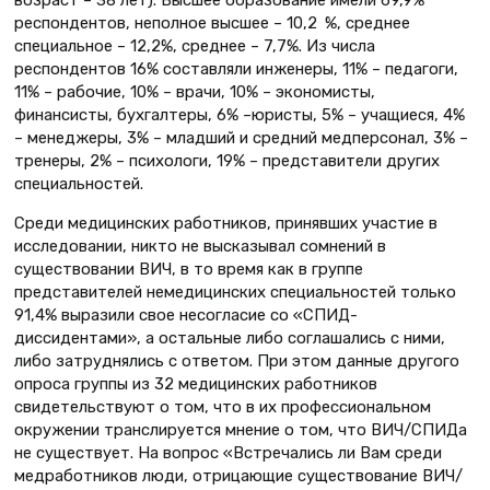
возраст – 38 лет). Высшее образование имели 69,9%
респондентов, неполное высшее – 10,2 %, среднее
специальное – 12,2%, среднее – 7,7%. Из числа
респондентов 16% составляли инженеры, 11% – педагоги,
11% – рабочие, 10% – врачи, 10% – экономисты,
финансисты, бухгалтеры, 6% –юристы, 5% – учащиеся, 4%
– менеджеры, 3% – младший и средний медперсонал, 3% –
тренеры, 2% – психологи, 19% – представители других
специальностей.
Среди медицинских работников, принявших участие в
исследовании, никто не высказывал сомнений в
существовании ВИЧ, в то время как в группе
представителей немедицинских специальностей только
91,4% выразили свое несогласие со «СПИД-
диссидентами», а остальные либо соглашались с ними,
либо затруднялись с ответом. При этом данные другого
опроса группы из 32 медицинских работников
свидетельствуют о том, что в их профессиональном
окружении транслируется мнение о том, что ВИЧ/СПИДа
не существует. На вопрос «Встречались ли Вам среди
медработников люди, отрицающие существование ВИЧ/