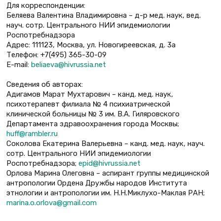
Для корреспонденции:
Беляева Валентина Владимировна – д-р мед. наук, вед.
науч. сотр. Центрального НИИ эпидемиологии
Роспотребнадзора
Адрес: 111123, Москва, ул. Новогиреевская, д. 3а
Телефон: +7(495) 365-30-09
Е-mail:
beliaeva@hivrussia.net
Сведения об авторах:
Адигамов Марат Мухтарович – канд. мед. наук,
психотерапевт филиала № 4 психиатрической
клинической больницы № 3 им. В.А. Гиляровского
Департамента здравоохранения города Москвы;
huff@rambler.ru
Соколова Екатерина Валерьевна – канд. мед. наук, науч.
сотр. Центрального НИИ эпидемиологии
Роспотребнадзора;
epid@hivrussia.net
Орлова Марина Олеговна – аспирант группы медицинской
антропологии Ордена Дружбы народов Института
этнологии и антропологии им. Н.Н.Миклухо-Маклая РАН;
marina.o.orlova@gmail.com