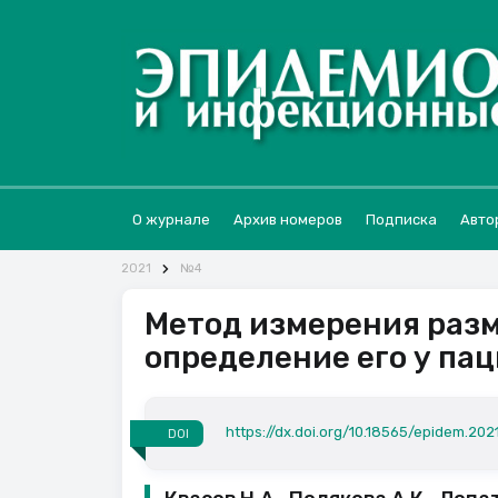
О журнале
Архив номеров
Подписка
Авто
2021
№4
Метод измерения разм
определение его у па
https://dx.doi.org/10.18565/epidem.2021
DOI