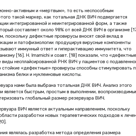
онно-активным и «мертвым», то есть неспособным
этого такой маркер, как тотальная ДНК ВИЧ подвергается
ции интегрированной и неинтегрированной форм, а также
оторый составляет около 98% от всей ДНК ВИЧ в организме [17
, поскольку дефектные провирусы вносят свой вклад в
ликации и патофизиологии: продуцируя вирусные компоненты
ни вызывают иммунный ответ и гиперактивацию иммунитета, что
зму [16]. H. Imamichi и соавт. [18] показали, что «дефектны
 виды несплайсированной РНК ВИЧ у пациентов с подавленно
что стойкие «дефектные» провирусы способны стимулировать 
анизма белки и нуклеиновые кислоты.
рвуара нами была выбрана тотальная ДНК ВИЧ. Анализ этого
и является быстрым, простым в выполнении, воспроизводимы
теризовать глобальный размер резервуара ВИЧ.
рвуара ВИЧ является актуальным направлением, поскольку
области разработки новых терапевтических подходов к лече
0].
ания являлась разработка метода определения размера