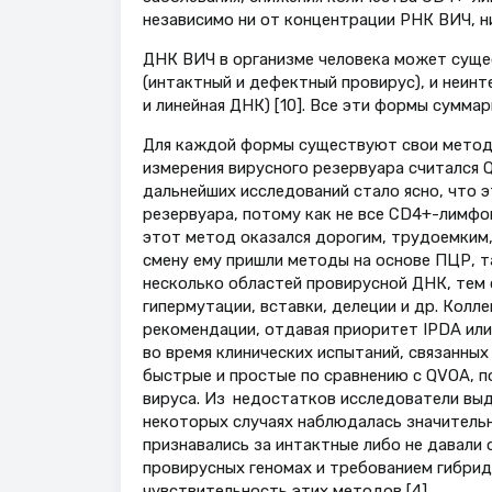
независимо ни от концентрации РНК ВИЧ, н
ДНК ВИЧ в организме человека может суще
(интактный и дефектный провирус), и неин
и линейная ДНК) [10]. Все эти формы сумм
Для каждой формы существуют свои метод
измерения вирусного резервуара считался QVO
дальнейших исследований стало ясно, что 
резервуара, потому как не все CD4+-лимфо
этот метод оказался дорогим, трудоемким,
смену ему пришли методы на основе ПЦР, так
несколько областей провирусной ДНК, тем
гипермутации, вставки, делеции и др. Колле
рекомендации, отдавая приоритет IPDA или
во время клинических испытаний, связанных
быстрые и простые по сравнению с QVOA, 
вируса. Из недостатков исследователи выд
некоторых случаях наблюдалась значитель
признавались за интактные либо не давали
провирусных геномах и требованием гибрид
чувствительность этих методов [4].