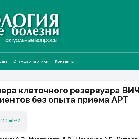
рам
Стандарты этики
Контакты
ера клеточного резервуара ВИЧ
циентов без опыта приема АРТ
.11.4.66-72