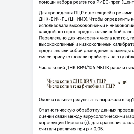
помощи набора реагентов РИБО-преп (Цент
Для проведения ПЦР с детекцией в режиме
ДНК-ВИЧ-FL (ЦНИИЭ). Чтобы определить к
использовали высококопийный и низкокопий
каждый, которые представляли собой разве
Параллельно для измерения числа клеток, 
высококопийный и низкокопийный калибрато
представляли собой разведение плазмиды с
смеси присутствовали праймеры на эту обл
Число копий ДНК ВИЧ/106 МКПК рассчитыва
Окончательные результаты выражали в log
Статистическую обработку данных проводил
оценки связи между вирусологическими ма
корреляции Пирсона (r), для сравнения раз
считали различия при p < 0,05.