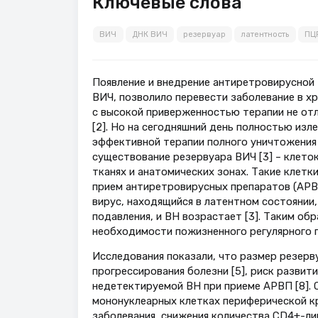
Ключевые слова
ВИЧ
ДНК ВИЧ
резервуар
латентность
ПЦ
Появление и внедрение антиретровирусной 
ВИЧ, позволило перевести заболевание в х
с высокой приверженностью терапии не от
[2]. Но на сегодняшний день полностью из
эффективной терапии полного уничтожения в
существование резервуара ВИЧ [3] – клето
тканях и анатомических зонах. Такие клетк
прием антиретровирусных препаратов (АРВП
вирус, находящийся в латентном состоянии
подавления, и ВН возрастает [3]. Таким об
необходимости пожизненного регулярного 
Исследования показали, что размер резерв
прогрессирования болезни [5], риск развит
недетектируемой ВН при приеме АРВП [8]. С
мононуклеарных клетках периферической к
заболевания, снижения количества CD4+-ли