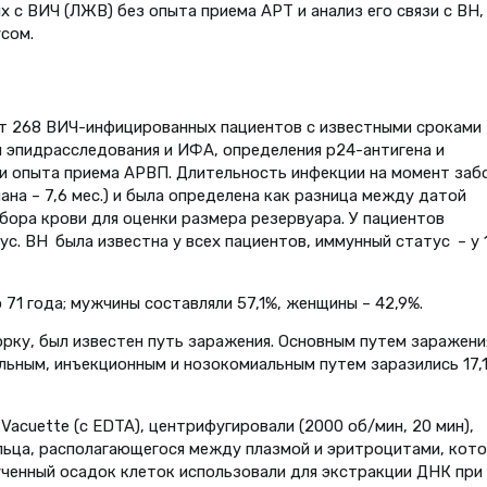
х с ВИЧ (ЛЖВ) без опыта приема АРТ и анализ его связи с ВН,
сом.
т 268 ВИЧ-инфицированных пациентов с известными сроками
 эпид­расследования и ИФА, определения p24-антигена и
ли опыта приема АРВП. Длительность инфекции на момент заб
иана – 7,6 мес.) и была определена как разница между датой
бора крови для оценки размера резервуара. У пациентов
с. ВН была известна у всех пациентов, иммунный статус – у 
 71 года; мужчины составляли 57,1%, женщины – 42,9%.
орку, был известен путь заражения. Основным путем заражени
льным, инъекционным и нозокомиальным путем заразились 17,1,
Vacuette (с EDTA), центрифугировали (2000 об/мин, 20 мин),
льца, располагающегося между плазмой и эритроцитами, кот
ченный осадок клеток использовали для экстракции ДНК при