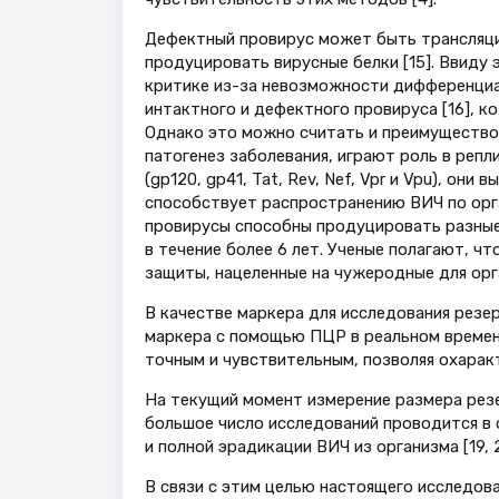
Дефектный провирус может быть трансляци
продуцировать вирусные белки [15]. Ввиду 
критике из-за невозможности дифференциа
интактного и дефектного провируса [16], к
Однако это можно считать и преимуществом
патогенез заболевания, играют роль в реп
(gp120, gp41, Tat, Rev, Nef, Vpr и Vpu), о
способствует распространению ВИЧ по органи
провирусы способны продуцировать разные
в течение более 6 лет. Ученые полагают, 
защиты, нацеленные на чужеродные для орг
В качестве маркера для исследования резе
маркера с помощью ПЦР в реальном времен
точным и чувствительным, позволяя охарак
На текущий момент измерение размера резе
большое число исследований проводится в 
и полной эрадикации ВИЧ из организма [19, 2
В связи с этим целью настоящего исследов