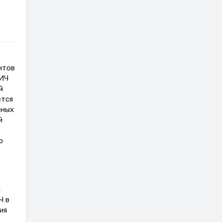
нтов
ВИЧ
й
ется
зных
й
о
я
Ч в
ия