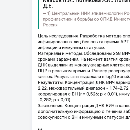
Квасов Н.А., Полякова А.К., Лопа
Д.Е.
1) Центральный НИИ эпидемиологии Рос
профилактики и борьбы со СПИД Министе
Россия
Цель исследования. Разработка метода опр
инфицированных лиц без опыта приема АРТ и
инфекции и иммунным статусом.
Материалы и методы. Обследованы 268 ВИЧ
сроками заражения. На момент взятия крови
ДНК выделяли из мононуклеарных клеток п
ПЦР в реальном времени. Размер резервуар
клеток. Результаты выражали в log10 копий
Результаты. Концентрация ДНК ВИЧ варьиро
2,22, межквартильный диапазон – 1,74–2,72
коррелировал с ВН (r = 0,526; p < 0,01), имм
-0,282; p < 0,01).
Заключение. Концентрация ДНК ВИЧ в качес
дополнительную информацию о течении заб
совокупности с ВН и иммунным статусом для