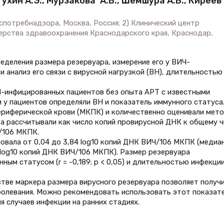
тухин А.Э., Мурзакова А.В., Шемшура А.Б., Киреев
потребнадзора, Москва, Россия; 2) Клинический центр
рства здравоохранения Краснодарского края, Краснодар,
еделения размера резервуара, измерение его у ВИЧ-
 анализ его связи с вирусной нагрузкой (ВН), длительностью
-инфицированных пациентов без опыта АРТ с известными
 у пациентов определяли ВН и показатель иммунного статуса
ериферической крови (МКПК) и количественно оценивали мет
а рассчитывали как число копий провирусной ДНК к общему ч
/106 МКПК.
вала от 0,04 до 3,84 log10 копий ДНК ВИЧ/106 МКПК (медиан
 log10 копий ДНК ВИЧ/106 МКПК). Размер резервуара
унным статусом (r = -0,189; p < 0,05) и длительностью инфекции 
тве маркера размера вирусного резервуара позволяет получ
олевания. Можно рекомендовать использовать этот показате
 случаев инфекции на ранних стадиях.