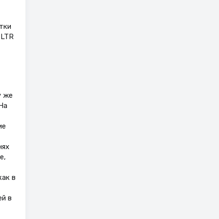
тки
-LTR
у же
На
ие
нях
е,
как в
ей в