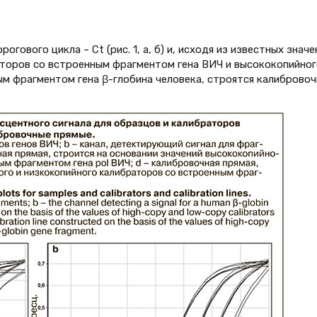
гового цикла – Ct (рис. 1, а, б) и, исходя из известных значе
торов со встроенным фрагментом гена ВИЧ и высококопийног
м фрагментом гена β-глобина человека, строятся калиброво