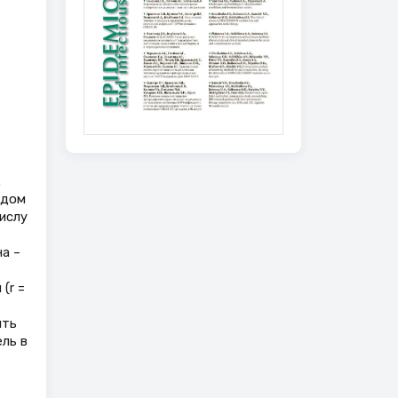
.
одом
ислу
а –
(r =
ить
ль в