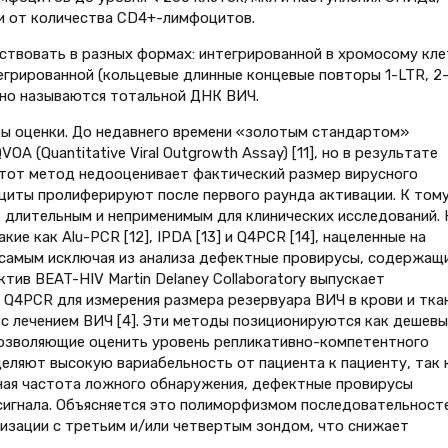
и от количества CD4+-лимфоцитов.
ствовать в разных формах: интегрированной в хромосому кле
тегрированной (кольцевые длинные концевые повторы 1-LTR, 2
арно называются тотальной ДНК ВИЧ.
ы оценки. До недавнего времени «золотым стандартом»
A (Quantitative Viral Outgrowth Assay) [11], но в результате
этот метод недооценивает фактический размер вирусного
циты пролиферируют после первого раунда активации. К том
 длительным и неприменимым для клинических исследований. 
ие как Alu-PCR [12], IPDA [13] и Q4PCR [14], нацеленные на
 самым исключая из анализа дефектные провирусы, содержащ
ктив BEAT-HIV Martin Delaney Collaboratory выпускает
 Q4PCR для измерения размера резервуара ВИЧ в крови и тка
 с лечением ВИЧ [4]. Эти методы позиционируются как дешевы
позволяющие оценить уровень репликативно-компетентного
еляют высокую вариабельность от пациента к пациенту, так 
ная частота ложного обнаружения, дефектные провирусы
 сигнала. Объясняется это полиморфизмом последовательност
изации с третьим и/или четвертым зондом, что снижает