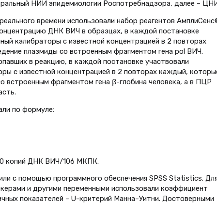
ральный НИИ эпидемиологии Роспотребнадзора, далее – ЦНИ
 реального времени использовали набор реагентов АмплиСенс
онцентрацию ДНК ВИЧ в образцах, в каждой постановке
ный калибраторы с известной концентрацией в 2 повторах
дение плазмиды со встроенным фрагментом гена pol ВИЧ.
попавших в реакцию, в каждой постановке участвовали
ры с известной концентрацией в 2 повторах каждый, которы
о встроенным фрагментом гена β-глобина человека, а в ПЦР
асть.
ли по формуле:
10 копий ДНК ВИЧ/106 МКПК.
и с помощью программного обеспечения SPSS Statistics. Дл
ркерами и другими переменными использовали коэффициент
личных показателей – U-критерий Манна–Уитни. Достоверными