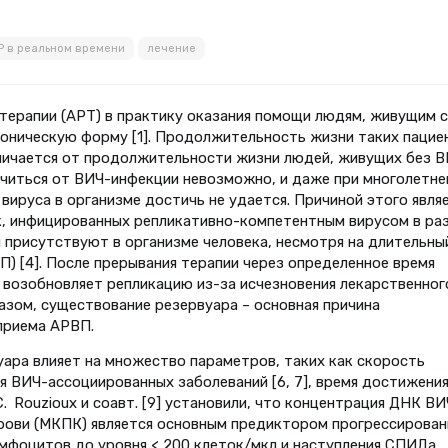
Р в реальном времени
лечение
терапии (АРТ) в практику оказания помощи людям, живущим с
роническую форму [1]. Продолжительность жизни таких пацие
личается от продолжительности жизни людей, живущих без 
лечиться от ВИЧ-инфекции невозможно, и даже при многолетне
ируса в организме достичь не удается. Причиной этого явля
к, инфицированных репликативно-компетентным вирусом в ра
и присутствуют в организме человека, несмотря на длительны
) [4]. После прерывания терапии через определенное время
, возобновляет репликацию из-за исчезновения лекарственног
разом, существование резервуара – основная причина
приема АРВП.
уара влияет на множество параметров, таких как скорость
ия ВИЧ-ассоциированных заболеваний [6, 7], время достижени
. Rouzioux и соавт. [9] установили, что концентрация ДНК ВИ
рови (МКПК) является основным предиктором прогрессирован
мфоцитов до уровня < 200 клеток/мкл и наступления СПИДа,