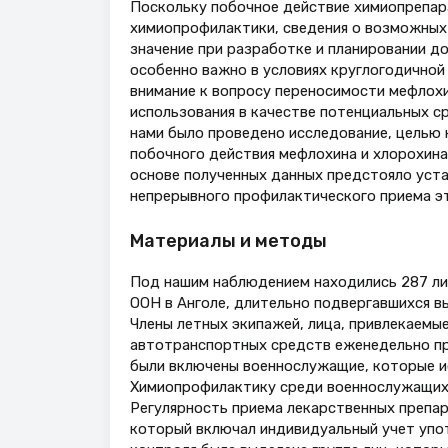
Поскольку побочное действие химиопрепар
химиопрофилактики, сведения о возможных
значение при разработке и планировании д
особенно важно в условиях круглогодичной п
внимание к вопросу переносимости мефлохи
использования в качестве потенциальных сре
нами было проведено исследование, целью 
побочного действия мефлохина и хлорохина 
основе полученных данных предстояло уст
непрерывного профилактического приема эт
Материалы и методы
Под нашим наблюдением находились 287 лиц
ООН в Анголе, длительно подвергавшихся в
Члены летных экипажей, лица, привлекаемы
автотранспортных средств еженедельно при
были включены военнослужащие, которые исп
Химиопрофилактику среди военнослужащих п
Регулярность приема лекарственных препа
который включал индивидуальный учет упот