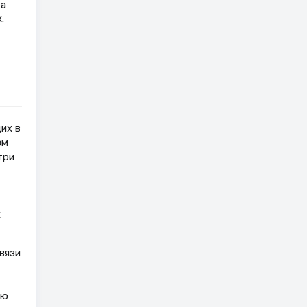
ка
.
их в
зм
три
х
вязи
ью