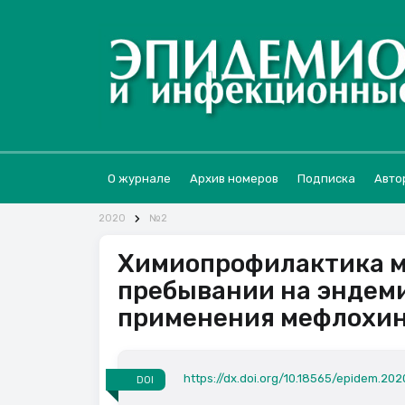
О журнале
Архив номеров
Подписка
Авто
2020
№2
Химиопрофилактика м
пребывании на эндем
применения мефлохин
https://dx.doi.org/10.18565/epidem.202
DOI