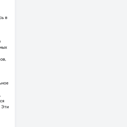
сь в
е
нных
ов,
ьное
,
ся
. Эти