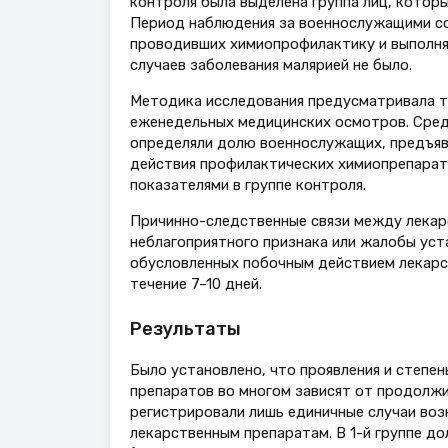
контроля была выделена группа лиц, котор
Период наблюдения за военнослужащими сост
проводивших химиопрофилактику и выполня
случаев заболевания малярией не было.
Методика исследования предусматривала т
еженедельных медицинских осмотров. Среди
определяли долю военнослужащих, предъяв
действия профилактических химиопрепарат
показателями в группе контроля.
Причинно-следственные связи между лекар
неблагоприятного признака или жалобы уст
обусловленных побочным действием лекарс
течение 7–10 дней.
Результаты
Было установлено, что проявления и степе
препаратов во многом зависят от продолжи
регистрировали лишь единичные случаи воз
лекарственным препаратам. В 1-й группе д