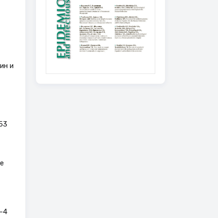
ин и
53
е
–4