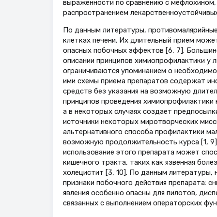
выраженности по сравнению с мефлохином,
распространением лекарственноустойчивых 
По данным литературы, противомалярийные
клетках печени. Их длительный прием мож
опасных побочных эффектов [6, 7]. Большин
описании принципов химиопрофилактики у л
ограничиваются упоминанием о необходимо
ими схемы приема препаратов содержат ин
средств без указания на возможную длител
принципов проведения химиопрофилактики 
а в некоторых случаях создает предпосылк
источники некоторых миротворческих мисс
альтернативного способа профилактики ма
возможную продолжительность курса [1, 9].
использование этого препарата может спо
кишечного тракта, таких как язвенная боле
холецистит [3, 10]. По данным литературы,
признаки побочного действия препарата: сн
явления особенно опасны для пилотов, дисп
связанных с выполнением операторских фун