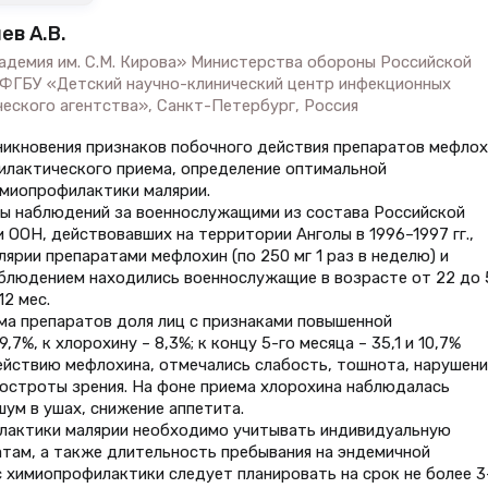
ев А.В.
адемия им. С.М. Кирова» Министерства обороны Российской
) ФГБУ «Детский научно-клинический центр инфекционных
еского агентства», Санкт-Петербург, Россия
никновения признаков побочного действия препаратов мефлох
филактического приема, определение оптимальной
миопрофилактики малярии.
ы наблюдений за военнослужащими из состава Российской
ООН, действовавших на территории Анголы в 1996–1997 гг.,
рии препаратами мефлохин (по 250 мг 1 раз в неделю) и
наблюдением находились военнослужащие в возрасте от 22 до 
2 мес.
ема препаратов доля лиц с признаками повышенной
7%, к хлорохину – 8,3%; к концу 5-го месяца – 35,1 и 10,7%
действию мефлохина, отмечались слабость, тошнота, нарушени
е остроты зрения. На фоне приема хлорохина наблюдалась
шум в ушах, снижение аппетита.
лактики малярии необходимо учитывать индивидуальную
там, а также длительность пребывания на эндемичной
с химиопрофилактики следует планировать на срок не более 3