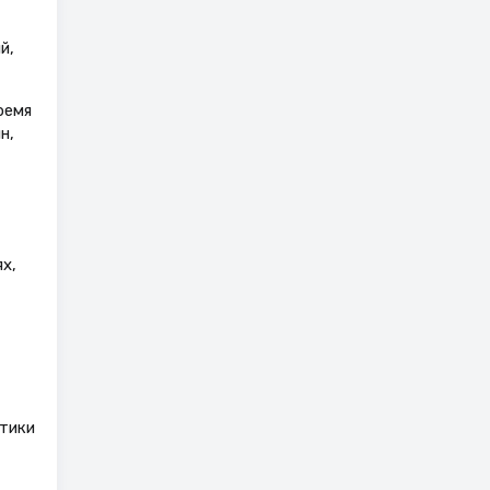
й,
ремя
н,
х,
ктики