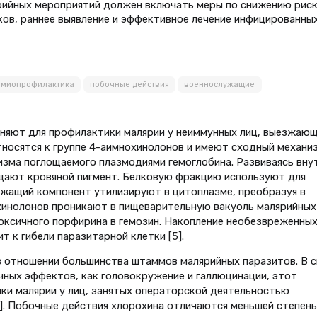
рийных мероприятий должен включать меры по снижению рис
ков, раннее выявление и эффективное лечение инфицированных
имиопрофилактика
побочные действия
военнослужащие
няют для профилактики малярии у неиммунных лиц, выезжающ
относятся к группе 4-аимнохинолонов и имеют сходный механи
изма поглощаемого плазмодиями гемоглобина. Развиваясь вну
щают кровяной пигмент. Белковую фракцию используют для
ржащий компонент утилизируют в цитоплазме, преобразуя в
 хинолонов проникают в пищеварительную вакуоль малярийных
оксичного порфирина в гемозин. Накопление необезвреженны
 к гибели паразитарной клетки [5].
 отношении большинства штаммов малярийных паразитов. В с
ных эффектов, как головокружение и галлюцинации, этот
ки малярии у лиц, занятых операторской деятельностью
[5]. Побочные действия хлорохина отличаются меньшей степен