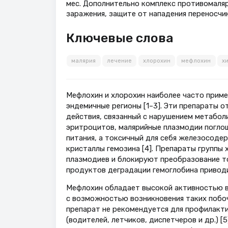
мес. Дополнительно комплекс противомаля
заражения, защите от нападения переносчи
Ключевые слова
малярия
лечение
хлорохин
мефлохин
х
Мефлохин и хлорохин наиболее часто приме
эндемичные регионы [1–3]. Эти препараты 
действия, связанный с нарушением метабол
эритроцитов, малярийные плазмодии погло
питания, а токсичный для себя железосоде
кристаллы гемозина [4]. Препараты группы
плазмодиев и блокируют преобразование т
продуктов деградации гемоглобина приводит
Мефлохин обладает высокой активностью в
с возможностью возникновения таких побоч
препарат не рекомендуется для профилакти
(водителей, летчиков, диспетчеров и др.) 