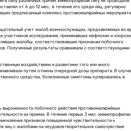
ым в силу различных причин химиопрофилактику не проводили.
авлял от 6 до 12 мес., в течение его среди лиц, регулярно
вших предписанный комплекс противомалярийных мероприяти
щательный учет жалоб военнослужащих, предъявляемых во в
 участников исследования, принимавших мефлохин и хлорохи
лявших жалобы, соответствовавшие признакам побочного
ов. Полученные результаты сравнивали с соответствующими
ственным воздействием и развитием того или иного
анавливали путем отмены очередной дозы препарата. В случая
твенного средства, болезненные симптомы купировались в
нь выраженности побочного действия противомалярийных
тельности их приема. В течение первых 3 мес. химиопрофила
никновения признаков повышенной чувствительности к
оля лиц с жалобами на неудовлетворительное самочувствие