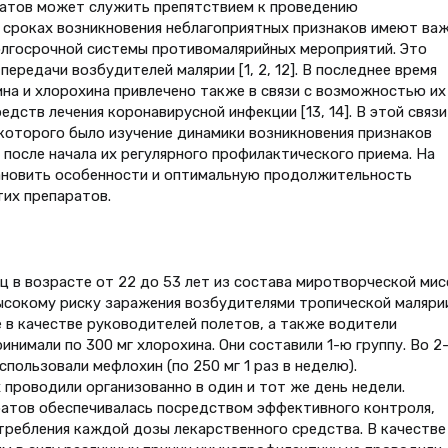
атов может служить препятствием к проведению
 сроках возникновения неблагоприятных признаков имеют ва
олгосрочной системы противомалярийных мероприятий. Это
ередачи возбудителей малярии [1, 2, 12]. В последнее время
на и хлорохина привлечено также в связи с возможностью их
дств лечения коронавирусной инфекции [13, 14]. В этой связи
которого было изучение динамики возникновения признаков
после начала их регулярного профилактического приема. На
ановить особенности и оптимальную продолжительность
их препаратов.
 в возрасте от 22 до 53 лет из состава миротворческой мис
ысокому риску заражения возбудителями тропической малярии
е в качестве руководителей полетов, а также водители
нимали по 300 мг хлорохина. Они составили 1-ю группу. Во 2
ользовали мефлохин (по 250 мг 1 раз в неделю).
роводили организованно в один и тот же день недели.
ратов обеспечивалась посредством эффективного контроля,
ребления каждой дозы лекарственного средства. В качестве