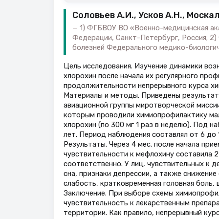
Соловьев А.И., Усков А.Н., Москал
1) ФГБВОУ ВО «Военно-медицинская ак
Федерации, Санкт-Петербург, Россия; 2
болезней Федерального медико-биологич
Цель исследования. Изучение динамики воз
хлорохин после начала их регулярного про
продолжительности непрерывного курса хи
Материалы и методы. Приведены результат
авиационной группы миротворческой миссии 
которым проводили химиопрофилактику маля
хлорохин (по 300 мг 1 раз в неделю). Под 
лет. Период наблюдения составлял от 6 до 1
Результаты. Через 4 мес. после начала при
чувствительности к мефлохину составила 29,
соответственно. У лиц, чувствительных к 
сна, признаки депрессии, а также снижени
слабость, кратковременная головная боль, 
Заключение. При выборе схемы химиопрофи
чувствительность к лекарственным препара
территории. Как правило, непрерывный кур