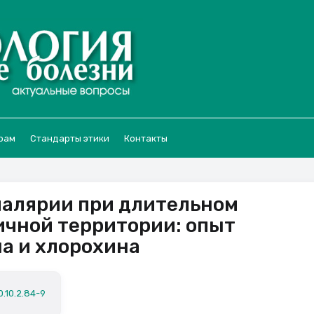
рам
Стандарты этики
Контакты
алярии при длительном
ичной территории: опыт
а и хлорохина
0.10.2.84-9