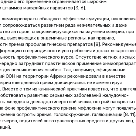
 однако его применение ограничивается широким
штаммов малярийных паразитов [3, 6].
 химиопрепараты обладают эффектом кумуляции, накапливая
ет сопровождаться развитием ряда нежелательных и даже
ство авторов, специализирующихся на изучении малярии, при
иц, выезжающих в эндемичные регионы, как правило,
сти приема профилактических препаратов [8]. Рекомендуемы
формацию о периодичности употребления и дозах лекарстве
ьность профилактического курса. Отсутствие четких и ясных
нередко затрудняет практическое применение химиопрепарат
и для возникновения ошибок. Так, например, официальные
ий ООН на территории Африки рекомендовали в качестве
лярии ежедневный прием доксициклина, не комментируя
 Вместе с тем из клинической практики известно, что длител
собствовать развитию серьезных заболеваний желудочно-
знь желудка и двенадцатиперстной кишки, острый панкреатит
 на фоне профилактического приема мефлохина могут появлять
ижение остроты зрения, головокружение, галлюцинации [8, 11]
етчеров, водителей автотранспортных средств и других лиц,
кций.