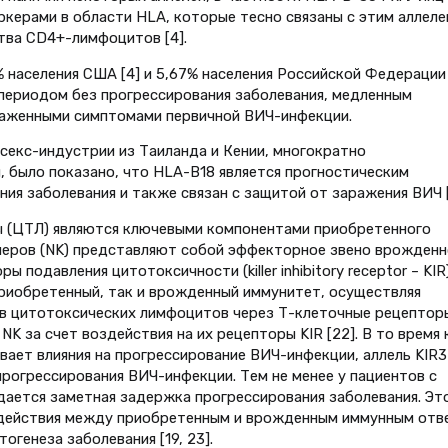
ркерами в области HLA, которые тесно связаны с этим аллеле
тва CD4+-лимфоцитов [4].
% населения США [4] и 5,67% населения Российской Федерации
 периодом без прогрессирования заболевания, медленным
ыраженными симптомами первичной ВИЧ-инфекции.
 секс-индустрии из Таиланда и Кении, многократно
 было показано, что HLA-B18 является прогностическим
я заболевания и также связан с защитой от заражения ВИЧ [
ы (ЦТЛ) являются ключевыми компонентами приобретенного
ллеров (NK) представляют собой эффекторное звено врожденн
 подавления цитотоксичности (killer inhibitory receptor – KIR)
риобретенный, так и врожденный иммунитет, осуществляя
в цитотоксических лимфоцитов через Т-клеточные рецептор
K за счет воздействия на их рецепторы KIR [22]. В то время 
вает влияния на прогрессирование ВИЧ-инфекции, аллель KIR
прогрессирования ВИЧ-инфекции. Тем не менее у пациентов с
ается заметная задержка прогрессирования заболевания. Эт
действия между приобретенным и врожденным иммунным отв
огенеза заболевания [19, 23].