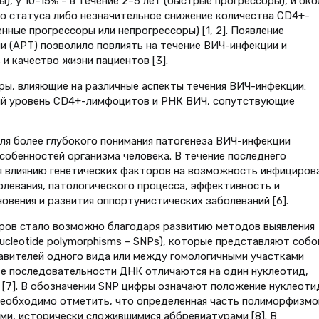
, у 10–15% – в течение 2–5 лет (быст­рые прогрессоры), и око
о статуса либо незначительное снижение количества CD4+-
нные прогрессоры или непрогрессоры) [1, 2]. Появление
 (АРТ) позволило повлиять на течение ВИЧ-инфекции и
и качество жизни пациентов [3].
ры, влияющие на различные аспекты течения ВИЧ-инфекции:
ый уровень CD4+-лимфоцитов и РНК ВИЧ, сопутствующие
для более глубокого понимания патогенеза ВИЧ-инфекции
собенностей организма человека. В течение последнего
я влиянию генетических факторов на возможность инфицирова
олевания, патологического процесса, эффективность и
овения и развития оппортунистических заболеваний [6].
ров стало возможно благодаря развитию методов выявления
ucleotide polymorphisms – SNPs), которые представляют собо
авителей одного вида или между гомологичными участками
ве последовательности ДНК отличаются на один нуклеотид,
а [7]. В обозначении SNP цифры означают положение нуклеоти
 необходимо отметить, что определенная часть полиморфизмо
ми, исторически сложившимися аббревиатурами [8]. В