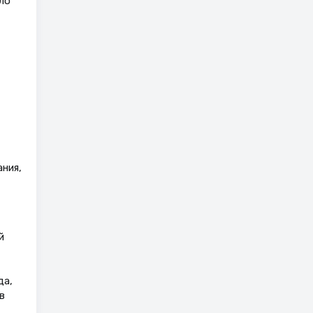
ло
ния,
й
да,
в