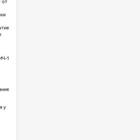
 от
ски
ытие
ю
ИЧ-1
ание
я у