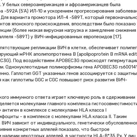
. У белых североамериканцев и афроамериканцев была
 -592A (5’A) ИЛ-10 и ускорением прогрессирования заболеван
. Для варианта промотора ИЛ-4 -589T, который первоначальн
нтов японского происхождения, впоследствии было показано
кции (более низкая вирусная нагрузка и замедление снижения
ллеля -589T) у ВИЧ-инфицированных европеоидов [17].
пятствующие репликации ВИЧ в клетке, обеспечивает полипе
ирующий мРНК аполипопротеина В (apolipoprotein B mRNA edit
OBEC3G). Под воздействием APOBEC3G происходят гипермутаци
ии. Однонуклеотидные полиморфизмы гена APOBEC3G rs600141
енно. Гаплотип GGT указанных генов ассоциируется с защитн
я как гаплотипы GGC и CGC повышают риск развития ВИЧ-
ого иммунного ответа играет ключевую роль в сдерживании
еделяется молекулами главного комплекса гистосовместимост
антиген в комплексе с молекулами HLA класса I
фоциты – в комплексе с молекулами HLA класса II. Таким
 ВИЧ зависит от индивидуального, генетически обусловленно
лияния конкретных аллелей показало, что быстрое
наличии некоторых аллелей, в частности HLA-B*35 Px. У лиц 