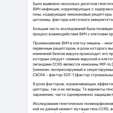
Было выявлено несколько десятков генетич
ВИЧ-инфекции, коррелирующих с задержкой
гены, кодирующие хемокиновые рецепторы и
цитокины, факторы клеточного иммунитета,
Большая часть исследований была посвящен
процесс взаимодействия ВИЧ с клетками ор
Проник­новение ВИЧ в клетку-мишень – мно
пер­вичным рецептором, в роли которого в
изменений белков вируса происходит его п
которым следует слияние вирусной и клето
лигандами CCR5 являются хемокины MIP-lα 
(хемокин, экспрессируемый и секретируемы
CXCR4 – фактор SDF-1 (фактор стромальных 
В роли факторов, ограничивающих эффектив
цепторы, так и их лиганды. Те варианты ге
зара­жению, часто одновременно защищают 
Исследования генетических полиморфизмов 
ной на данный момент мутации гена CCR5, 