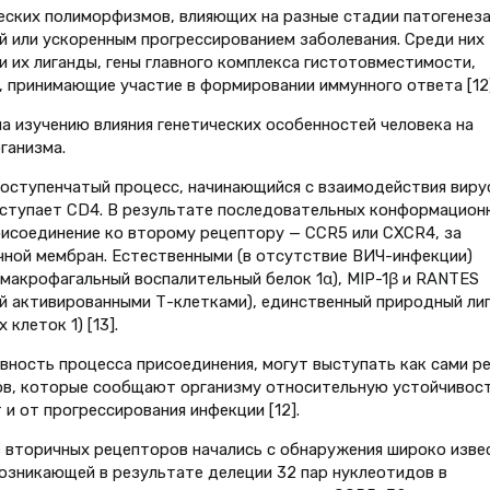
еских полиморфизмов, влияющих на разные стадии патогенез
 или ускоренным прогрессированием заболевания. Среди них
 их лиганды, гены главного комплекса гистотовместимости,
 принимающие участие в формировании иммунного ответа [12]
а изучению влияния генетических особенностей человека на
ганизма.
гоступенчатый процесс, начинающийся с взаимодействия виру
ыступает CD4. В результате последовательных конформацион
рисоединение ко второму рецептору — CCR5 или CXCR4, за
чной мембран. Естественными (в отсутствие ВИЧ-инфекции)
(макрофагальный воспалительный белок 1α), МIР-1β и RANTES
й активированными Т-клетками), единственный природный ли
клеток 1) [13].
ность процесса присоединения, могут выступать как сами ре
нов, которые сооб­щают организму относительную устойчивост
и от прогрессирования инфекции [12].
вторич­ных рецепторов начались с обнаружения широко изве
возникающей в результате делеции 32 пар нуклеотидов в