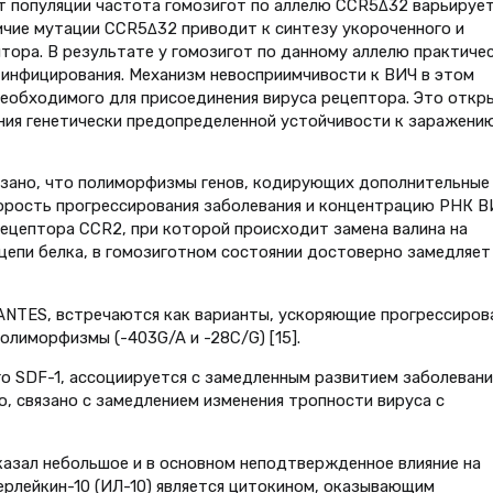
т популяции частота гомозигот по аллелю ССR5Δ32 варьирует
аличие мутации ССR5Δ32 приводит к синтезу укороченного и
тора. В результате у гомозигот по данному аллелю практиче
нфицирования. Механизм невосприимчивости к ВИЧ в этом
еобходи­мого для присоединения вируса рецептора. Это откр
ия генетиче­ски предопределенной устойчивости к заражени
азано, что полиморфизмы генов, кодирующих дополнительные
орость прогрессирования заболевания и концентрацию РНК В
рецептора CCR2, при которой происходит замена валина на
цепи белка, в гомозиготном состоянии достоверно замедляет
ANTES, встречаются как варианты, ускоряющие прогрессиров
полиморфизмы (-403G/A и -28C/G) [15].
го SDF-1, ассоциируется с замедленным развитием заболевани
о, связано с замедлением изменения тропности вируса с
азал небольшое и в основном неподтвержденное влияние на
ерлейкин-10 (ИЛ-10) является цитокином, оказывающим