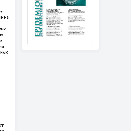
ие
е на
ких
на
е
ия
ьных
ет