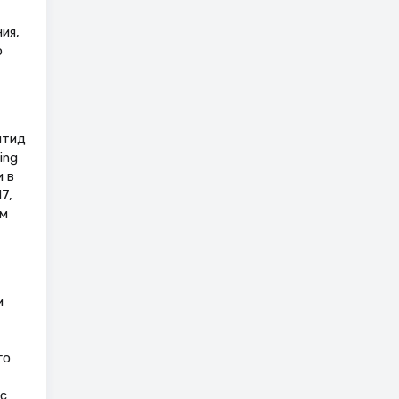
ия,
о
птид
ing
и в
7,
ым
и
го
с