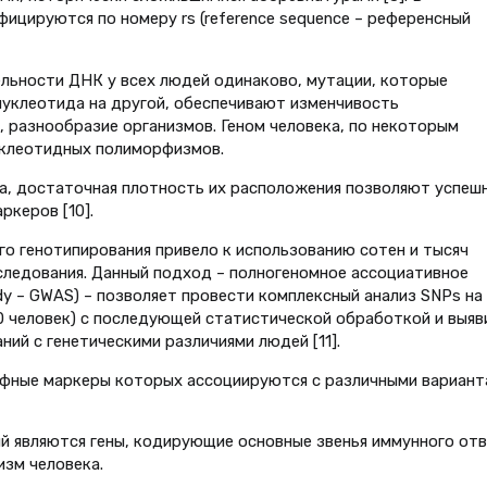
цируются по номеру rs (reference sequence – референсный
льности ДНК у всех людей одинаково, мутации, которые
 нуклеотида на другой, обеспечивают изменчивость
, разнообразие организмов. Геном человека, по некоторым
уклеотидных полиморфизмов.
а, достаточная плотность их расположения позволяют успеш
ркеров [10].
о генотипирования привело к использованию сотен и тысяч
следования. Данный подход – полногеномное ассоциативное
dy – GWAS) – позволяет провести комплексный анализ SNPs на
0 человек) с последующей статистической обработкой и выяв
ний с генетическими различиями людей [11].
фные маркеры которых ассоциируются с различными вариант
 являются гены, кодирующие основные звенья иммунного отв
зм человека.