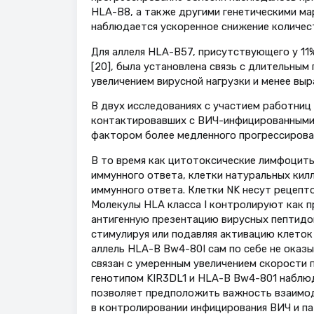
HLA-B8, а также другими генетическими ма
наблюдается ускоренное снижение количес
Для аллеля HLA-B57, присутствующего у 11
[20], была установлена связь с длительным
увеличением вирусной нагрузки и менее в
В двух исследованиях с участием работниц
контактировавших с ВИЧ-инфицированными,
фактором более медленного прогрессировани
В то время как цитотоксические лимфоцит
иммунного ответа, клетки натуральных ки
иммунного ответа. Клетки NK несут рецепторы
Молекулы HLA класса I контролируют как п
антигенную презентацию вирусных пептидо
стимулируя или подавляя активацию клеток N
аллель HLA-B Bw4-80I сам по себе не оказы
связан с умеренным увеличением скорости 
генотипом KIR3DL1 и HLA-В Bw4-801 наблюд
позволяет предположить важность взаимо
в контролировании инфицирования ВИЧ и пат