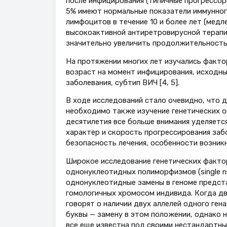
после инфицирования (типичные прогрессоры)
5% имеют нормальные показатели иммунног
лимфоцитов в течение 10 и более лет (медле
высокоактивной антиретровирусной терапии
значительно увеличить продолжительность 
На протяжении многих лет изучались факто
возраст на момент инфицирования, исходн
заболевания, субтип ВИЧ [4, 5].
В ходе исследований стало очевидно, что 
необходимо также изучение генетических о
десятилетия все больше внимания уделяетс
характер и скорость прогрессирования заб
безопасность лечения, особенности возникн
Широкое исследование генетических факто
однонуклеотидных полиморфизмов (single n
однонуклеотидные замены в геноме предст
гомологичных хромосом индивида. Когда д
говорят о наличии двух аллелей одного ген
буквы — замену в этом положении, однако
все еще известна под своими нестандартны