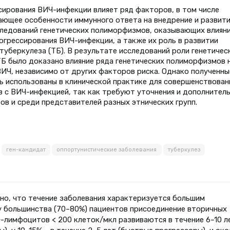
сирования ВИЧ-инфекции влияет ряд факторов, в том числе
ающее особенности иммунного ответа на внедрение и развит
следований генетических полиморфизмов, оказывающих влияни
грессирования ВИЧ-инфекции, а также их роль в развитии
туберкулеза (ТБ). В результате исследований роли генетичес
Б было доказано влияние ряда генетических полиморфизмов 
ВИЧ, независимо от других факторов риска. Однако полученны
ь использованы в клинической практике для совершенствован
в с ВИЧ-инфекцией, так как требуют уточнения и дополнител
ов и среди представителей разных этнических групп.
ген-кандидат
оппортунистические заболевания
туберкулез
но, что течение заболевания характеризуется большим
у большинства (70–80%) пациентов присоединение вторичных
-лимфоцитов < 200 клеток/мкл развиваются в течение 6–10 л