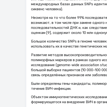
международных базах данных SNPs идентифи
сиквенс человека).
Несмотря на то что более 99% последовате
возникают, в том числе при замене одного
последовательностей ДНК и, как следствие
оценкам [9], содержит около 10 млн однон
Большое количество SNPs в геноме человек
использовать их в качестве генетических ма
Развитие методов высокопроизводительног
полиморфных маркеров в рамках одного ис
исследование (genome-wide association stu
большой выборке пациентов (10 000–100 00
связь определённых признаков или заболева
Были определены гены-кандидаты, полимор
течения ВИЧ-инфекции.
Объектом иммуногенетических исследований
формирующегося на внедрение ВИЧ в органи