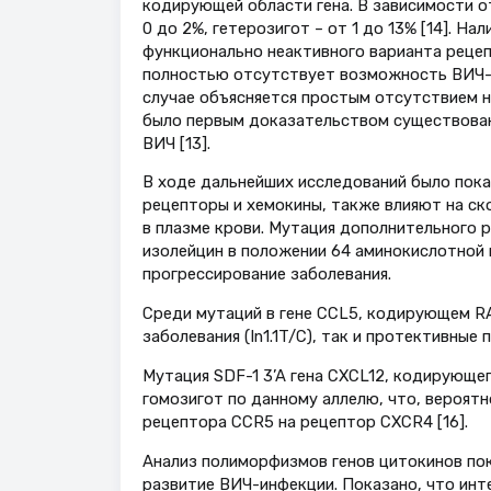
кодирующей области гена. В зависимости о
0 до 2%, гетерозигот – от 1 до 13% [14]. Н
функционально неактивного варианта рецеп
полностью отсутствует возможность ВИЧ-и
случае объясняется простым отсутствием н
было первым доказательством существован
ВИЧ [13].
В ходе дальнейших исследований было пок
рецепторы и хемокины, также влияют на ск
в плазме крови. Мутация дополнительного 
изолейцин в положении 64 аминокислотной 
прогрессирование заболевания.
Среди мутаций в гене CCL5, кодирующем R
заболевания (In1.1T/C), так и протективные 
Мутация SDF-1 3’A гена CXCL12, кодирующе
гомозигот по данному аллелю, что, вероятн
рецептора CCR5 на рецептор CXCR4 [16].
Анализ полиморфизмов генов цитокинов пок
развитие ВИЧ-инфекции. Показано, что инт