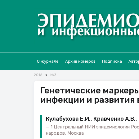
О журнале
Архив номеров
Подписка
Авто
2016
№3
Генетические маркер
инфекции и развития
Кулабухова Е.И., Кравченко А.В.,
1 Центральный НИИ эпидемиологии Рос
народов, Москва