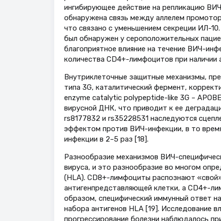
ингибирующее действие на репликацию ВИЧ
обнаружена связь между аллелем промотора
что связано с уменьшением секреции ИЛ-10
был обнаружен у сероположительных пацие
благоприятное влияние на течение ВИЧ-инфе
количества CD4+-лимфоцитов при наличии а
Внутриклеточные защитные механизмы, пре
типа 3G, каталитический фермент, коррект
enzyme catalytic polypeptide-like 3G – AP
вирусной ДНК, что приводит к ее деградац
rs8177832 и rs35228531 наследуются сцепл
эффектом против ВИЧ-инфекции, в то врем
инфекции в 2–5 раз [18].
Разнообразие механизмов ВИЧ-специфическ
вируса, и это разнообразие во многом опр
(HLA). CD8+-лимфоциты распознают «свой» 
антигенпредставляющей клетки, а CD4+-лим
образом, специфический иммунный ответ на
набора антигенов HLA [19]. Исследование в
прогрессирование болезни наблюдалось при 