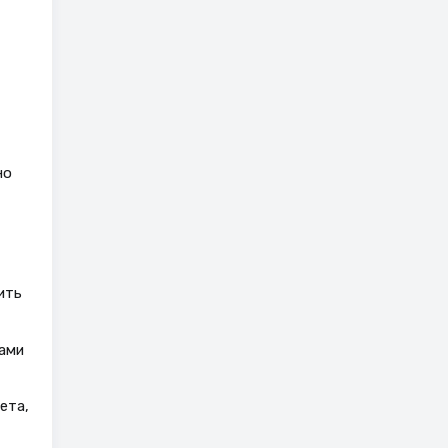
но
ить
ами
ета,