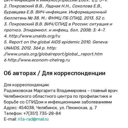
ВИЧ-инфекция и иммуносупрессии 2009; 1(1): 5–9.
2. Покровский В.В., Ладная Н.Н., Соколова Е.В.,
Буравцева Е.В. ВИЧ-инфекция. Информационный
бюллетень № 38. М.: ФНМЦ ПБ СПИД, 2013. 52 с.
3. Покровский В.В. ВИЧ/СПИД в России: ситуация и
прогноз. Эпидемиол. и инфекц. бол. 2008; 3: 4–7.
4. http://www.unaids.org/ru
5. Report on the global AIDS epidemic 2010. Geneva:
UNAIDS, 2012. 364 p. http:
//www.unais.org/globalreport/global_report.htm
6 http://www.econom-chelreg.ru
Об авторах / Для корреспонденции
Для корреспонденции:
Радзиховская Маргарита Владимировна – главный врач
Челябинского областного центра по профилактике и
борьбе со СПИДом и инфекционными заболеваниями
Адрес: 454038, Челябинск, ул. Пекинская, д. 7
Телефон: +7(351) 735-28-84
E-mail:
rita-rad@mail.ru