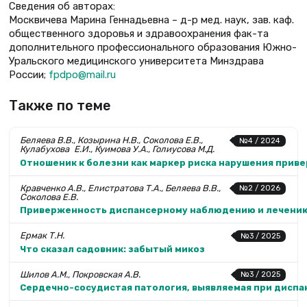
Сведения об авторах:
Москвичева Марина Геннадьевна – д-р мед. наук, зав. каф.
общественного здоровья и здравоохранения фак-та
дополнительного профессионального образования Южно-
Уральского медицинского университета Минздрава
России;
fpdpo@mail.ru
Также по теме
Беляева В.В., Козырина Н.В., Соколова Е.В.,
№4 / 2024
Кулабухова Е.И., Куимова У.А., Голиусова М.Д.
Отношеник к болезни как маркер риска нарушения прив
Кравченко А.В., Елистратова Т.А., Беляева В.В.,
№2 / 2026
Соколова Е.В.
Приверженность диспансерному наблюдению и лечению
Ермак Т.Н.
№3 / 2025
Что сказал садовник: забытый микоз
Шилов А.М., Покровская А.В.
№3 / 2025
Сердечно-сосудистая патология, выявляемая при дисп