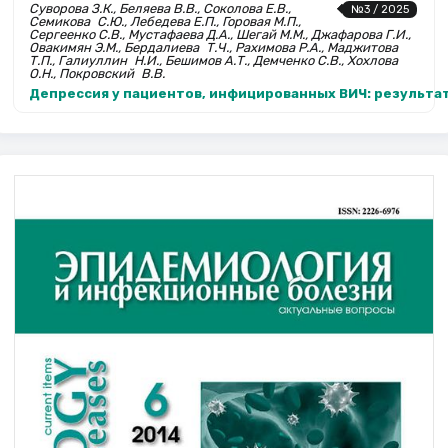
Суворова З.К., Беляева В.В., Соколова Е.В.,
№3 / 2025
Семикова С.Ю., Лебедева Е.П., Горовая М.П.,
Сергеенко С.В., Мустафаева Д.А., Шегай М.М., Джафарова Г.И.,
Овакимян Э.М., Бердалиева Т.Ч., Рахимова Р.А., Маджитова
Т.П., Галиуллин Н.И., Бешимов А.Т., Демченко С.В., Хохлова
О.Н., Покровский В.В.
Депрессия у пациентов, инфи­цированных ВИЧ: результ