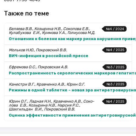
Также по теме
Беляева В.В., Козырина Н.В., Соколова Е.В.,
№4 / 2024
Кулабухова Е.И., Куимова У.А., Голиусова М.Д.
Отношеник к болезни как маркер риска нарушения прив
Мольков Н.Ю., Покровский В.В.
№4 / 2025
ВИЧ-инфекция в российской прессе
Ефремова О.С., Покровская А.В.
№3 / 2025
Распространенность серологических маркеров гепатита 
Канестри В.Г., Кравченко А.В., Юрин О.Г.
№3 / 2025
Режимы в одной таблетке – новая эра антиретровирусн
Юрин О.Г., Ладная Н.Н., Кравченко А.В., Соко­
№4 / 2025
лова Е.В., Козырина Н.В., Нарсия Р.С.,
Шахгильдян В.И., Покровский В.В.
Оценка эффективности применения антиретровирусной т