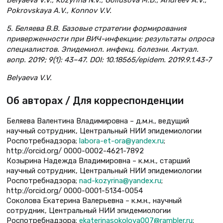
Belyaeva V.V., Kozyrina N.V., Goliusova M.D., Andreev А.V.,
Pokrovskaya А.V., Konnov V.V.
5. Беляева В.В. Базовые стратегии формирования
приверженности при ВИЧ-инфекции: результаты опроса
специалистов. Эпидемиол. инфекц. болезни. Актуал.
вопр. 2019; 9(1): 43–47. DOI: 10.18565/epidem. 2019.9.1.43-7
Belyaeva V.V.
Об авторах / Для корреспонденции
Беляева Валентина Владимировна – д.м.н., ведущий
научный сотрудник, Центральный НИИ эпидемиологии
Роспотребнадзора;
labora-et-ora@yandex.ru
;
http://orcid.org/ 0000-0002-4621-7892
Козырина Надежда Владимировна – к.м.н., старший
научный сотрудник, Центральный НИИ эпидемиологии
Роспотребнадзора;
nad-kozyrina@yandex.ru
;
http://orcid.org/ 0000-0001-5134-0054
Соколова Екатерина Валерьевна – к.м.н., научный
сотрудник, Центральный НИИ эпидемиологии
Роспотребнадзора;
ekaterinasokolova007@rambler.ru
;