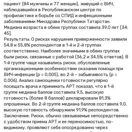
пациент (84 мужчины и 77 женщин), живущий с ВИЧ,
наблюдавшийся в Республиканском центре по
профилактике и борьбе со СПИД и инфекционными
заболеваниями Минздрава Республики Татарстан.
Медиана возраста в обеих группах составила 39,0 лет [34;
45].
Результаты. О рисках нарушения приверженности заявили
54,8 и 55,8% респондентов в 1-й и 2-й группах
соответственно. Наиболее значимыми в обеих группах
были риски, связанные с работой (36,2 и 34,5% ответов). В
1-й группе чаще назывались риски, обусловленные
организационными особенностями оказания помощи при
ВИЧ-инфекции (р = 0,005), во 2-й – забывчивость (р =
0,006). Анализ самооценки готовности регулярно
посещать врача и принимать АРТ показал, что в 1-й
группе медиана баллов составила 9,5, высокую
готовность (более 8 баллов) декларировали 81,3%
опрошенных. Во 2-й группе медиана баллов составила 9,0,
высокую готовность обнаружили 91,9% респондентов.
Заключение. Риски, обычно связываемые непосредственно
с удобством приема АРТ и ее переносимостью, по-
видимому, проявляют себя опосредованно через