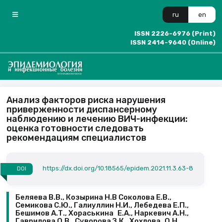
ru
en
ISSN 2226-6976 (Print)
ISSN 2414-9640 (Online)
Анализ факторов риска нарушения
приверженности диспансерному
наблюдению и лечению ВИЧ-инфекции:
оценка готовности следовать
рекомендациям специалистов
https://dx.doi.org/10.18565/epidem.2021.11.3.63-8
DOI
Беляева В.В., Козырина Н.В Соколова Е.В.,
Семикова С.Ю., Галиуллин Н.И., Лебедева Е.П.,
Бешимов А.Т., Хораськина Е.А., Наркевич А.Н.,
Гаврилова О.В., Суворова З.К., Хохлова О.Н.