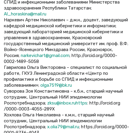
СПИД и инфекционными заболеваниями Министерства
здравоохранения Республики Татарстан;
Al_horaskina@mail.ru
Наркевич Артем Николаевич – д.м.н., доцент, заведующий
кафедрой медицинской кибернетики и информатики;
заведующий лабораторией медицинской кибернетики и
управления в здравоохранении, Красноярский
государственный медицинский университет им. проф. В.Ф.
Войно-Ясенецкого Минздрава России, Красноярск,
Россия;
narkevichart@gmail.com
; http://orcid.org/0000-
0002-1489-5058
Гаврилова Ольга Викторовна – специалист по социальной
работе, ГКУЗ Ленинградской области «Центр по
профилактике и борьбе со СПИД и инфекционными
заболеваниями»;
olga7519@bk.ru
Суворова Зоя Константиновна – к.б.н., старший научный
сотрудник, Центральный НИИ эпидемиологии
Роспотребнадзора;
zksu@inbox.ruhttps
: http://orcid.org
/0000-0003-4055-289X
Хохлова Ольга Николаевна - к.м.н., старший научный
сотрудник, Центральный НИИ эпидемиологии
Роспотребнадзора;
x.olia79@mail.ru
; https://orcid.org/0000-
0001-9736-4043