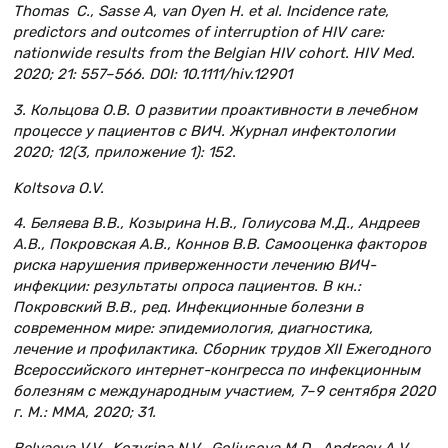
Thomas C., Sasse A, van Oyen H. et al. Incidence rate,
predictors and outcomes of interruption of HIV care:
nationwide results from the Belgian HIV cohort. HIV Med.
2020; 21: 557–566. DOI: 10.1111/hiv.12901
3. Кольцова О.В. О развитии проактивности в лечебном
процессе у пациентов с ВИЧ. Журнал инфектологии
2020; 12(3, приложение 1): 152.
Koltsova O.V.
4. Беляева В.В., Козырина Н.В., Голиусова М.Д., Андреев
А.В., Покровская А.В., Коннов В.В. Самооценка факторов
риска нарушения приверженности лечению ВИЧ-
инфекции: результаты опроса пациентов. В кн.:
Покровский В.В., ред. Инфекционные болезни в
современном мире: эпидемиология, диагностика,
лечение и профилактика. Сборник трудов XII Ежегодного
Всероссийского интернет-конгресса по инфекционным
болезням с международным участием, 7–9 сентября 2020
г. М.: ММА, 2020; 31.