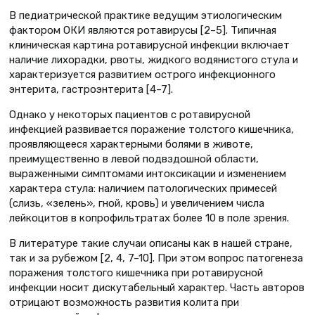
В педиатрической практике ведущим этиологическим
фактором ОКИ являются ротавирусы [2–5]. Типичная
клиническая картина ротавирусной инфекции включает
наличие лихорадки, рвоты, жидкого водянистого стула и
характеризуется развитием острого инфекционного
энтерита, гастроэнтерита [4–7].
Однако у некоторых пациентов с ротавирусной
инфекцией развивается поражение толстого кишечника,
проявляющееся характерными болями в животе,
преимущественно в левой подвздошной области,
выраженными симптомами интоксикации и изменением
характера стула: наличием патологических примесей
(слизь, «зелень», гной, кровь) и увеличением числа
лейкоцитов в копрофильтратах более 10 в поле зрения.
В литературе такие случаи описаны как в нашей стране,
так и за рубежом [2, 4, 7–10]. При этом вопрос патогенеза
поражения толстого кишечника при ротавирусной
инфекции носит дискутабельный характер. Часть авторов
отрицают возможность развития колита при