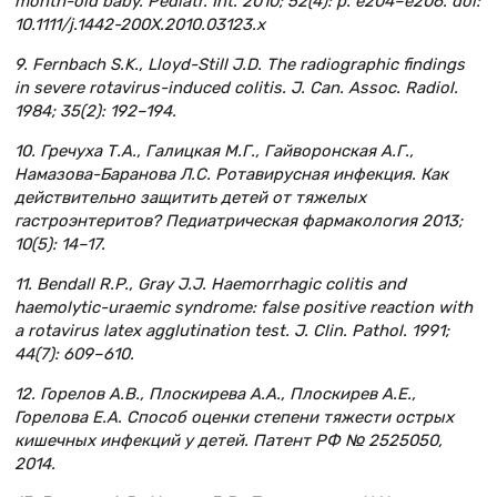
month-old baby. Pediatr. Int. 2010; 52(4): p. e204–e206. doi:
10.1111/j.1442-200X.2010.03123.x
9. Fernbach S.K., Lloyd-Still J.D. The radiographic findings
in severe rotavirus-induced colitis. J. Can. Assoc. Radiol.
1984; 35(2): 192–194.
10. Гречуха Т.А., Галицкая М.Г., Гайворонская А.Г.,
Намазова-Баранова Л.С. Ротавирусная инфекция. Как
действительно защитить детей от тяжелых
гастроэнтеритов? Педиатрическая фармакология 2013;
10(5): 14–17.
11. Bendall R.P., Gray J.J. Haemorrhagic colitis and
haemolytic-uraemic syndrome: false positive reaction with
a rotavirus latex agglutination test. J. Clin. Pathol. 1991;
44(7): 609–610.
12. Горелов А.В., Плоскирева А.А., Плоскирев А.Е.,
Горелова Е.А. Способ оценки степени тяжести острых
кишечных инфекций у детей. Патент РФ № 2525050,
2014.