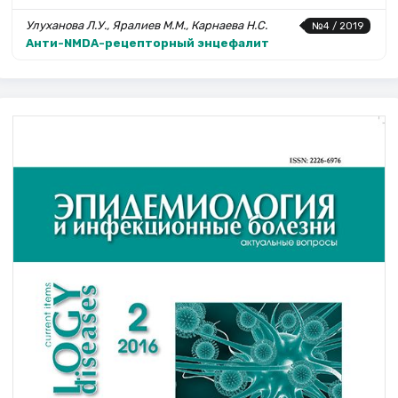
Улуханова Л.У., Яралиев М.М., Карнаева Н.С.
№4 / 2019
Анти-NMDA-рецепторный энцефалит