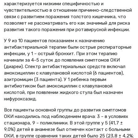
характеризуется низкими специфичностью и
чувствительностью в отношении причинно-следст­венной
связи с развитием поражения толстого кишечника, что
позволяет не рассматривать его как значимый для риска
развития такого поражения при ротавирусной инфекции.
У 9 из 10 пациентов показанием к назначению
антибактериальной терапии были острые респираторные
инфекции, у 1 – острый бронхит. При этом терапию
начинали за 4–5 суток до появления симптомов ОКИ
(диареи). Спектр антибактериальных средств включал
амоксициллин с клавулановой кислотой (6 пациентов),
азитромицин (3 пациента). У 1 ребенка первым
антибиотиком был амоксициллин с клавулановой
кислотой, при появлении жидкого стула был назначен
нифуроксазид.
Все пациенты основной группы до развития симптомов
ОКИ находились под наблюдением врача: 3 – в условиях
стационара, 9 – поликлиники. В этой группе у 5 (41,7 ±
9,0%) детей в анамнезе был отмечен контакт с больными
ОКИ, в группе сравнения таких детей было 25 (23,8 ± 4,2%;