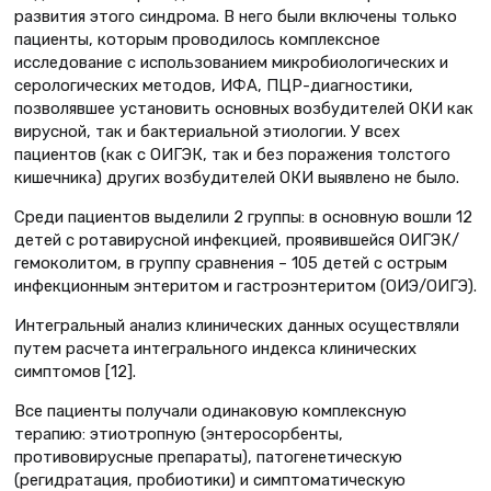
развития этого синдрома. В него были включены только
пациенты, которым проводилось комплексное
исследование с использованием микробиологических и
серологических методов, ИФА, ПЦР-диагностики,
позволявшее установить основных возбудителей ОКИ как
вирусной, так и бактериальной этиологии. У всех
пациентов (как с ОИГЭК, так и без поражения толстого
кишечника) других возбудителей ОКИ выявлено не было.
Среди пациентов выделили 2 группы: в основную вошли 12
детей с ротавирусной инфекцией, проявившейся ОИГЭК/
гемоколитом, в группу сравнения – 105 детей с острым
инфекционным энтеритом и гастроэнтеритом (ОИЭ/ОИГЭ).
Интегральный анализ клинических данных осуществляли
путем расчета интегрального индекса клинических
симптомов [12].
Все пациенты получали одинаковую комплексную
терапию: этиотропную (энтеросорбенты,
противовирусные препараты), патогенетическую
(регидратация, пробиотики) и симптоматическую