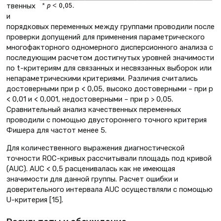
т­венных
и
порядковых переменных между группами проводили после
проверки допущений для применения параметрического
многофакторного одномерного дисперсионного анализа с
последующим расчетом достигнутых уровней значимости
по t-критериям для связанных и несвязанных выборок или
непараметрическими критериями. Различия считались
достоверными при р < 0,05, высоко достоверными – при p
< 0,01 и < 0,001, недостоверными – при р > 0,05.
Сравнительный анализ качественных переменных
проводили с помощью двустороннего точного критерия
Фишера для частот менее 5.
Для количественного выражения диагностической
точности ROC-кривых рассчитывали площадь под кривой
(AUC). AUC < 0,5 расценивалась как не имеющая
значимости для данной группы. Расчет ошибки и
доверительного интервала AUC осуществляли с помощью
U-критерия [15].