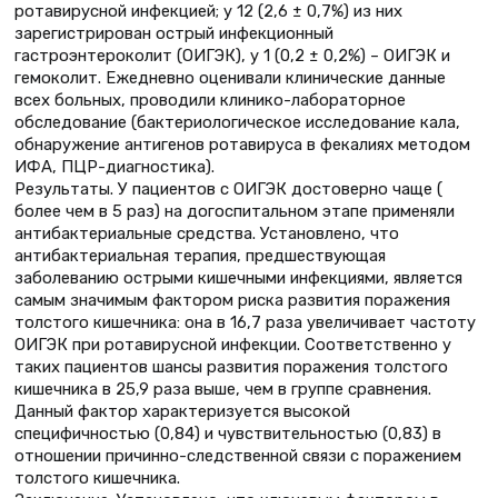
ротавирусной инфекцией; у 12 (2,6 ± 0,7%) из них
зарегистрирован острый инфекционный
гастроэнтероколит (ОИГЭК), у 1 (0,2 ± 0,2%) – ОИГЭК и
гемоколит. Ежедневно оценивали клинические данные
всех больных, проводили клинико-лабораторное
обследование (бактериологическое исследование кала,
обнаружение антигенов ротавируса в фекалиях методом
ИФА, ПЦР-диагностика).
Результаты. У пациентов с ОИГЭК достоверно чаще (
более чем в 5 раз) на догоспитальном этапе применяли
антибактериальные средства. Установлено, что
антибактериальная терапия, предшествующая
заболеванию острыми кишечными инфекциями, является
самым значимым фактором риска развития поражения
толстого кишечника: она в 16,7 раза увеличивает частоту
ОИГЭК при ротавирусной инфекции. Соответственно у
таких пациентов шансы развития поражения толстого
кишечника в 25,9 раза выше, чем в группе сравнения.
Данный фактор характеризуется высокой
специфичностью (0,84) и чувствительностью (0,83) в
отношении причинно-следственной связи с поражением
толстого кишечника.