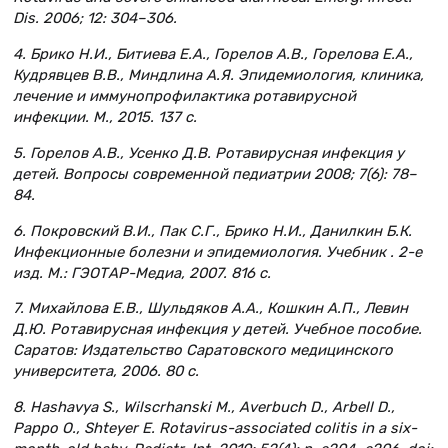
Dis. 2006; 12: 304–306.
4. Брико Н.И., Битиева Е.А., Горелов А.В., Горелова Е.А.,
Кудрявцев В.В., Миндлина А.Я. Эпидемиология, клиника,
лечение и иммунопрофилактика ротавирусной
инфекции. М., 2015. 137 с.
5. Горелов А.В., Усенко Д.В. Ротавирусная инфекция у
детей. Вопросы современной педиатрии 2008; 7(6): 78–
84.
6. Покровский В.И., Пак С.Г., Брико Н.И., Данилкин Б.К.
Инфекционные болезни и эпидемиология. Учебник . 2-е
изд. М.: ГЭОТАР-Медиа, 2007. 816 с.
7. Михайлова Е.В., Шульдяков А.А., Кошкин А.П., Левин
Д.Ю. Ротавирусная инфекция у детей. Учебное пособие.
Саратов: Издательство Саратовского медицинского
университета, 2006. 80 с.
8. Hashavya S., Wilscrhanski M., Averbuch D., Arbell D.,
Pappo O., Shteyer E. Rotavirus-associated colitis in a six-