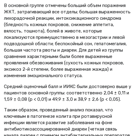
В основной группе отмечены больший объем поражения
ЖКТ, затрагивающий все отделы; большая выраженность
лихорадочной реакции, интоксикационного синдрома
(бледность кожных покровов, снижение аппетита,
вялость, тошнота), болей в животе, которые
локализуются преимущественно в мезогастрии и левой
подвздошной области; беспокойный сон, гепатомегалия,
большая частота рвоты и диареи. Для детей из группы
сравнения характерными были более выраженные
проявления обезвоживания (сухость кожных покровов,
эксикоз 2-й степени, более выраженная жажда) и
изменения эмоционального статуса.
Средний оценочный балл и ИИКС были достоверно выше у
пациентов основной группы: соответственно 2,04 ± 0,11 и
1,59 ± 0,08 (р < 0,01) и 49,9 ± 3,0 и 38,9 ± 2,6 (р < 0,05).
Таким образом, проведенный анализ показал, что
ключевым в патогенезе колита при ротавирусной
инфекции является развитие заболевания на фоне
антибиотикоассоциированной диареи (четкая связь
начала диареи с приемом антибактериальных препаратов,