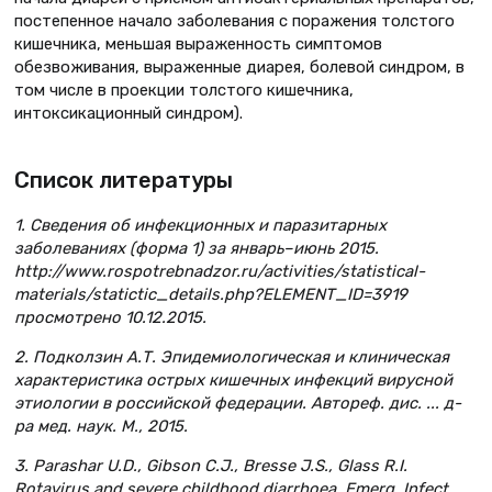
постепенное начало заболевания с поражения толстого
кишечника, меньшая выраженность симптомов
обезвоживания, выраженные диарея, болевой синдром, в
том числе в проекции толстого кишечника,
интоксикационный синдром).
Список литературы
1. Сведения об инфекционных и паразитарных
заболеваниях (форма 1) за январь–июнь 2015.
http://www.rospotrebnadzor.ru/activities/statistical-
materials/statictic_details.php?ELEMENT_ID=3919
просмотрено 10.12.2015.
2. Подколзин А.Т. Эпидемиологическая и клиническая
характеристика острых кишечных инфекций вирусной
этиологии в российской федерации. Автореф. дис. ... д-
ра мед. наук. М., 2015.
3. Parashar U.D., Gibson C.J., Bresse J.S., Glass R.I.
Rotavirus and severe childhood diarrhoea. Emerg. Infect.