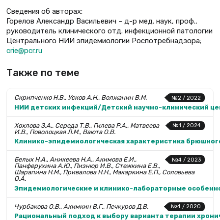
Сведения об авторах:
Горелов Александр Васильевич – д-р мед. наук, проф.,
руководитель клинического отд. инфекционной патологии
Центрального НИИ эпидемиологии Роспотребнадзора;
crie@pcr.ru
Также по теме
Скрипченко Н.В., Усков А.Н., Волжанин В.М.
№2 / 2022
НИИ детских инфекций/Детский научно-клинический цен
Хохлова З.А., Середа Т.В., Гилева Р.А., Матвеева
№1 / 2024
И.В., Поволоцкая Л.М., Ваюта О.В.
Клинико-эпидемиологическая характеристика брюшного 
Белых Н.А., Аникеева Н.А., Акимова Е.И.,
№4 / 2023
Панферухина А.Ю., Пизнюр И.В., Стежкина Е.В.,
Шарапина Н.М., Привалова Н.Н., Макаркина Е.П., Соловьева
О.А.
Эпидемиологические и клинико-лабораторные особеннос
Чурбакова О.В., Акимкин В.Г., Печкуров Д.В.
№4 / 2020
Рациональный подход к выбору варианта терапии хрони