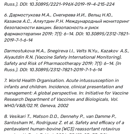
Russ.). DOI: 10.30895/2221-996X-2019-19-4-215-224
6. Дармостукова М.А., Снегирева И.И., Вельц Н.Ю.,
Казаков А.С., Аляутдин Р.Н. Международный мониторинг
безопасности вакцин. Безопасность и риск
фармакотерапии 2019; 7(1): 6–14. DOI: 10.30895/2312-7821-
2019-7-1-6-14
Darmostukova M.A., Snegireva I.I., Velts N.Yu., Kazakov A.S.,
Alyautdin R.N. (Vaccine Safety International Monitoring).
Safety and Risk of Pharmacotherapy 2019; 7(1): 6–14. (In
Russ.). DOI: 10.30895/2312-7821-2019-7-1-6-14
7. World Health Organisation. Acute intussusception in
infants and children. Incidence, clinical presentation and
management: A global perspective. In: Initiative for Vaccine
Research Department of Vaccines and Biologicals, Vol.
WHO/V&B/02.19, Geneva, 2002
8. Vesikari T., Matson D.O., Dennehy P., van Damme P.,
Santosham M., Rodriguez Z. et al. Safety and efficacy of a
pentavalent human-bovine (WC3) reassortant rotavirus