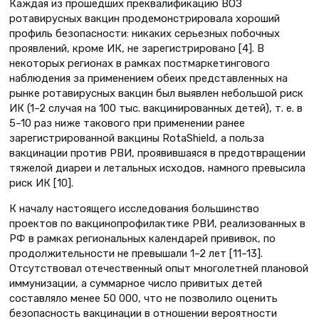
Каждая из прошедших преквалификацию ВОЗ
ротавирусных вакцин продемонстрировала хороший
профиль безопасности: никаких серьезных побочных
проявлений, кроме ИК, не зарегистрировано [4]. В
некоторых регионах в рамках постмаркетингового
наблюдения за применением обеих представленных на
рынке ротавирусных вакцин был выявлен небольшой риск
ИК (1–2 случая на 100 тыс. вакцинированных детей), т. е. в
5–10 раз ниже такового при применении ранее
зарегистрированной вакцины RotaShield, а польза
вакцинации против РВИ, проявившаяся в предотвращении
тяжелой диареи и летальных исходов, намного превысила
риск ИК [10].
К началу настоящего исследования большинство
проектов по вакцинопрофилактике РВИ, реализованных в
РФ в рамках региональных календарей прививок, по
продолжительности не превышали 1–2 лет [11–13].
Отсутствовал отечественный опыт многолетней плановой
иммунизации, а суммарное число привитых детей
составляло менее 50 000, что не позволило оценить
безопасность вакцинации в отношении вероятности