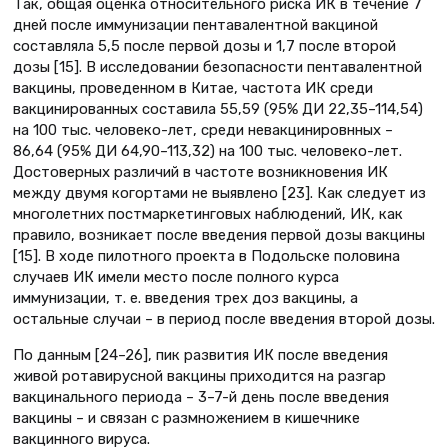
Так, общая оценка относительного риска ИК в течение 7
дней после иммунизации пентавалентной вакциной
составляла 5,5 после первой дозы и 1,7 после второй
дозы [15]. В исследовании безопасности пентавалентной
вакцины, проведенном в Китае, частота ИК среди
вакцинированных составила 55,59 (95% ДИ 22,35–114,54)
на 100 тыс. человеко-лет, среди невакцинировнных –
86,64 (95% ДИ 64,90–113,32) на 100 тыс. человеко-лет.
Достоверных различий в частоте возникновения ИК
между двумя когортами не выявлено [23]. Как следует из
многолетних постмаркетинговых наблюдений, ИК, как
правило, возникает после введения первой дозы вакцины
[15]. В ходе пилотного проекта в Подольске половина
случаев ИК имели место после полного курса
иммунизации, т. е. введения трех доз вакцины, а
остальные случаи – в период после введения второй дозы.
По данным [24–26], пик развития ИК после введения
живой ротавирусной вакцины приходится на разгар
вакцинального периода – 3–7-й день после введения
вакцины – и связан с размножением в кишечнике
вакцинного вируса.