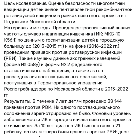
Цель исследования. Оценка безопасности многолетней
вакцинации детей живой пентавалентной рекомбинантной
ротавирусной вакциной в рамках пилотного проекта в г.
Подольске Московской области.
Материалы и методы. Проведен ретроспективный анализ
частоты случаев инвагинации кишечника (ИК; МКБ-10
К56.1) по данным о госпитализации детей в городскую
больницу до (2013–2015 гг.) и на фоне (2016–2022 гг.)
проведения прививок против ротавирусной инфекции
(РВИ). Также изучены данные экстренных извещений
(форма № 058у) и формы № 2 федерального
статистического наблюдения, а также актов
расследования поствакцинальных осложнений,
поступивших в Территориальное управление
Роспотребнадзора по Московской области в 2013–2022
гг.
Результаты. В течение 7 лет детям проведено 38 144
прививки против РВИ. Ни одного поствакцинального
осложнения зарегистрировано не было. Фоновый уровень
заболеваемости ИК в городе с начала пилотного проекта
не изменился. За 10 лет диагноз ИК был поставлен 21
ребенку, из них четверо были привиты против РВИ: двое