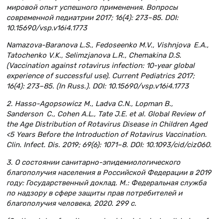
мировой опыт успешного применения. Вопросы
современной педиатрии 2017; 16(4): 273–85. DOI:
10.15690/vsp.v16i4.1773
Namazova-Baranova L.S., Fedoseenko M.V., Vishnjova E.A.,
Tatochenko V.K., Selimzjanova L.R., Chemakina D.S.
(Vaccination against rotavirus infection: 10-year global
experience of successful use). Current Pediatrics 2017;
16(4): 273–85. (In Russ.). DOI: 10.15690/vsp.v16i4.1773
2. Hasso-Agopsowicz M., Ladva C.N., Lopman B.,
Sanderson C., Cohen A.L., Tate J.E. et al. Global Review of
the Age Distribution of Rotavirus Disease in Children Aged
<5 Years Before the Introduction of Rotavirus Vaccination.
Clin. Infect. Dis. 2019; 69(6): 1071–8. DOI: 10.1093/cid/ciz060.
3. О состоянии санитарно-эпидемиологического
благополучия населения в Российской Федерации в 2019
году: Государственный доклад. М.: Федеральная служба
по надзору в сфере защиты прав потребителей и
благополучия человека, 2020. 299 с.