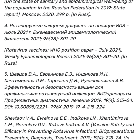
(On the state of sanitary and epidemiological well-being of
the population in the Russian Federation in 2019: State
report). Moscow, 2020. 299 p. (In Russ).
4. Ротавирусные вакцины: документ по позиции ВОЗ –
июль 2021 г. Еженедельный эпидемиологический
бюллетень 2021; 96(28): 301–20.
(Rotavirus vaccines: WHO position paper – July 2021).
Weekly Epidemiological Record 2021; 96(28): 301–20. (In
Russ).
5. Шевцов В.А., Евреинова Е.Э., Индикова И.Н.,
Хантимирова Л.М., Горенков Д.В., Рукавишников А.В.
Эффективность и безопасность вакцин для
профилактики ротавирусной инфекции. БИОпрепараты.
Профилактика, диагностика, лечение 2019; 19(4): 215–24.
DOI: 10.30895/2221- 996X-2019-19-4-215-224
Shevtsov V.A., Evreinova E.E., Indikova I.N., Khantimirova
L.M., Gorenkov D.V., Rukavishnikov A.V. (Vaccine Safety and
Efficacy in Preventing Rotavirus Infection). BIOpreparations.
Prevention, Diagnosis, Treatment. 2019; 19(4): 215–24. (In