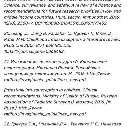
Science, surveillance, and safety: A review of evidence and
recommendations for future research priorities in low and
middle income countries. Hum. Vaccin. Immunother. 2016;
12(10): 2580–9. DOI: 10.1080/21645515.2016.1197452.
20. Jiang J.., Jiang B, Parashar U., Nguyen T., Bines J.,
Patel M.M. Childhood intussusception: a literature review.
PLoS One 2013; 8(7): e68482. DOI:
10.1371/journal.pone.0068482.
21. Инвагинация кишечника у детей. Клинические
рекомендации. Минздрав России, Российская
ассоциация детских хирургов. M., 2016. http://www.
radh.ru/invaginacia_guidelines_new.pdf
(Intestinal intussusception in children. Clinical
recommendations. Ministry of Health of Russia, Russian
Association of Pediatric Surgeons). Moscow, 2016. (In
Russ.). http://www.
radh.ru/invaginacia_guidelines_new.pdf
22. Гречуха Т.А., Новикова Д.А., Ткаченко Н.Е., Намазова-