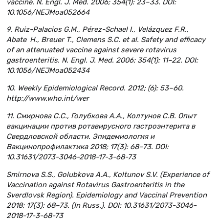
vaccine. N. Engl. J. Med. 2006; 354(1): 23–33. DOI:
10.1056/NEJMoa052664
9. Ruiz-Palacios G.M., Pérez-Schael I., Velázquez F.R.,
Abate H., Breuer T., Clemens S.C. et al. Safety and efficacy
of an attenuated vaccine against severe rotavirus
gastroenteritis. N. Engl. J. Med. 2006; 354(1): 11–22. DOI:
10.1056/NEJMoa052434
10. Weekly Epidemiological Record. 2012; (6): 53–60.
http://www.who.int/wer
11. Смирнова С.С., Голубкова А.А., Колтунов С.В. Опыт
вакцинации против ротавирусного гастроэнтерита в
Свердловской области. Эпидемиология и
Вакцинопрофилактика 2018; 17(3): 68–73. DOI:
10.31631/2073-3046-2018-17-3-68-73
Smirnova S.S., Golubkova A.A., Koltunov S.V. (Experience of
Vaccination against Rotavirus Gastroenteritis in the
Sverdlovsk Region). Epidemiology and Vaccinal Prevention
2018; 17(3): 68–73. (In Russ.). DOI: 10.31631/2073-3046-
2018-17-3-68-73