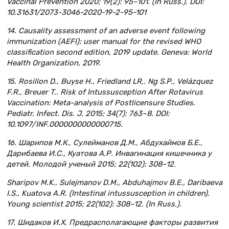
Vaccinal Prevention 2020; 19(2): 95–101. (In Russ.). DOI:
10.31631/2073-3046-2020-19-2-95-101
14. Causality assessment of an adverse event following
immunization (AEFI): user manual for the revised WHO
classification second edition, 2019 update. Geneva: World
Health Organization, 2019.
15. Rosillon D., Buyse H., Friedland LR,. Ng S.P., Velázquez
F.R., Breuer T.. Risk of Intussusception After Rotavirus
Vaccination: Meta-analysis of Postlicensure Studies.
Pediatr. Infect. Dis. J. 2015; 34(7): 763–8. DOI:
10.1097/INF.0000000000000715.
16. Шарипов М.К., Сулейманов Д.М., Абдухаймов Б.Е.,
Дарибаева И.С., Куатова А.Р. Инвагинация кишечника у
детей. Молодой ученый 2015; 22(102): 308–12.
Sharipov M.K., Sulejmanov D.M., Abduhajmov B.E., Daribaeva
I.S., Kuatova A.R. (Intestinal intussusception in children).
Young scientist 2015; 22(102): 308–12. (In Russ.).
17. Шидаков И.Х. Предрасполагающие факторы развития