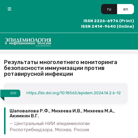
ru
en
ISSN 2226-6976 (Print)
ISSN 2414-9640 (Online)
Результаты многолетнего мониторинга
безопасности иммунизации против
ротавирусной инфекции
https://dx.doi.org/10.18565/epidem.2024.14.2.6-12
DOI
Шаповалова Р.Ф., Михеева И.В., Михеева М.А.,
Акимкин В.Г.
Центральный НИИ эпидемиологии
Роспотребнадзора, Москва, Россия