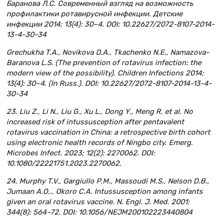
Баранова Л.С. Современный взгляд на возможность
профилактики ротавирусной инфекции. Детские
инфекции 2014; 13(4): 30–4. DOI: 10.22627/2072-8107-2014-
13-4-30-34
Grechukha T.A., Novikova D.A., Tkachenko N.E., Namazova-
Baranova L.S. (The prevention of rotavirus infection: the
modern view of the possibility). Children Infections 2014;
13(4): 30–4. (In Russ.). DOI: 10.22627/2072-8107-2014-13-4-
30-34
23. Liu Z., Li N., Liu G., Xu L., Dong Y., Meng R. et al. No
increased risk of intussusception after pentavalent
rotavirus vaccination in China: a retrospective birth cohort
using electronic health records of Ningbo city. Emerg.
Microbes Infect. 2023; 12(2): 2270062. DOI:
10.1080/22221751.2023.2270062.
24. Murphy T.V., Gargiullo P.M., Massoudi M.S., Nelson D.B.,
Jumaan A.O.., Okoro C.A. Intussusception among infants
given an oral rotavirus vaccine. N. Engl. J. Med. 2001;
344(8): 564–72. DOI: 10.1056/NEJM200102223440804