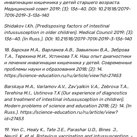
инвагинации кишечника у детей старшего возраста.
Медицинский совет 2019; (3): 136–40. DOI: 10.21518/2079-
701X-2019-3-136-140
Shidakov I.Kh. (Predisposing factors of intestinal
intussusception in older children). Medical Council 2019; (3):
136–40. (In Russ.). DOI: 10.21518/2079-701X-2019-3-136-140
18. Барская М.А., Варламов А.В., Завьялкин В.А., Зеброва
Т.А., Терехина М.И., Устинова Т.К. Наш опыт диагностики
и лечения инвагинации кишечника у детей. Современные
проблемы науки и образования 2018; (2): 14.
https://science-education.ru/ru/article/view?id=27453
Barskaуa M.A., Varlamov A.V., Zav’уalkin V.A., Zebrova T.A.,
Terehina M.I., Ustinova T.K (Оur experience of diagnostics
and treatment of intestinal intussusception in children).
Modern problems of science and education 2018; (2): 14. (In
Russ.). https://science-education.ru/ru/article/view?
id=27453
19. Yen C., Healy K., Tate J.E., Parashar U.D., Bines J.,
Neuzil K. et al. Rotavirus vaccination and intussusception -