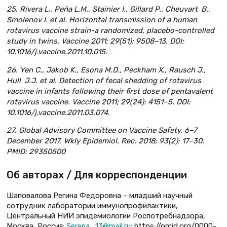
25. Rivera L., Peña L.M., Stainier I., Gillard P., Cheuvart B.,
Smolenov I. et al. Horizontal transmission of a human
rotavirus vaccine strain-a randomized, placebo-controlled
study in twins. Vaccine 2011; 29(51): 9508–13. DOI:
10.1016/j.vaccine.2011.10.015.
26. Yen C., Jakob K., Esona M.D., Peckham X., Rausch J.,
Hull J.J. et al. Detection of fecal shedding of rotavirus
vaccine in infants following their first dose of pentavalent
rotavirus vaccine. Vaccine 2011; 29(24): 4151–5. DOI:
10.1016/j.vaccine.2011.03.074.
27. Global Advisory Committee on Vaccine Safety, 6–7
December 2017. Wkly Epidemiol. Rec. 2018; 93(2): 17–30.
PMID: 29350500
Об авторах / Для корреспонденции
Шаповалова Регина Федоровна – младший научный
сотрудник лаборатории иммунопрофилактики,
Центральный НИИ эпидемиологии Роспотребнадзора,
Москва, Россия;
Serena_13@mail.ru
; https://orcid.org/0000-