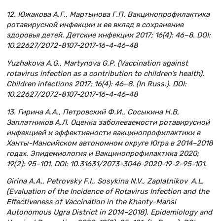
12. Южакова А.Г., Мартынова Г.П. Вакцинопрофилактика
ротавирусной инфекции и ее вклад в сохранение
здоровья детей. Детские инфекции 2017; 16(4): 46–8. DOI:
10.22627/2072-8107-2017-16-4-46-48
Yuzhakova A.G., Martynova G.P. (Vaccination against
rotavirus infection as a contribution to children’s health).
Children infections 2017; 16(4): 46–8. (In Russ.). DOI:
10.22627/2072-8107-2017-16-4-46-48
13. Гирина А.А., Петровский Ф.И., Сосыкина Н.В,
Заплатников А.Л. Оценка заболеваемости ротавирусной
инфекцией и эффективности вакцинопрофилактики в
Ханты-Мансийском автономном округе Югра в 2014–2018
годах. Эпидемиология и Вакцинопрофилактика 2020;
19(2): 95–101. DOI: 10.31631/2073-3046-2020-19-2-95-101.
Girina A.A., Petrovsky F.I., Sosykina N.V., Zaplatnikov A.L.
(Evaluation of the Incidence of Rotavirus Infection and the
Effectiveness of Vaccination in the Khanty-Mansi
Autonomous Ugra District in 2014–2018). Epidemiology and