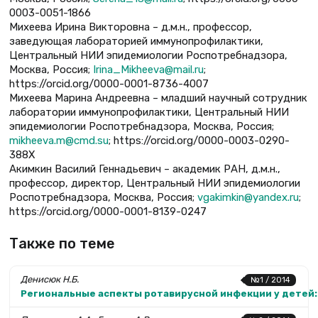
0003-0051-1866
Михеева Ирина Викторовна – д.м.н., профессор,
заведующая лабораторией иммунопрофилактики,
Центральный НИИ эпидемиологии Роспотребнадзора,
Москва, Россия;
Irina_Mikheeva@mail.ru
;
https://orcid.org/0000-0001-8736-4007
Михеева Марина Андреевна – младший научный сотрудник
лаборатории иммунопрофилактики, Центральный НИИ
эпидемиологии Роспотребнадзора, Москва, Россия;
mikheeva.m@cmd.su
; https://orcid.org/0000-0003-0290-
388X
Акимкин Василий Геннадьевич – академик РАН, д.м.н.,
профессор, директор, Центральный НИИ эпидемиологии
Роспотребнадзора, Москва, Россия;
vgakimkin@yandex.ru
;
https://orcid.org/0000-0001-8139-0247
Также по теме
Денисюк Н.Б.
№1 / 2014
Региональные аспекты ротавирусной инфекции у детей