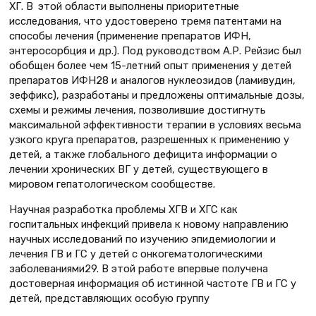
ХГ. В этой области выполнены приоритетные
исследования, что удостоверено тремя патентами на
способы лечения (применение препаратов ИФН,
энтеросорбция и др.). Под руководством А.Р. Рейзис был
обобщен более чем 15-летний опыт применения у детей
препаратов ИФН28 и аналогов нуклеозидов (ламивудин,
зеффикс), разработаны и предложены оптимальные дозы,
схемы и режимы лечения, позволившие достигнуть
максимальной эффективности терапии в условиях весьма
узкого круга препаратов, разрешенных к применению у
детей, а также глобального дефицита информации о
лечении хронических ВГ у детей, существующего в
мировом гепатологическом сообществе.
Научная разработка проблемы ХГВ и ХГС как
госпитальных инфекций привела к новому направлению
научных исследований по изучению эпидемиологии и
лечения ГВ и ГС у детей с онкогематологическими
заболеваниями29. В этой работе впервые получена
достоверная информация об истинной частоте ГВ и ГС у
детей, представляющих особую группу