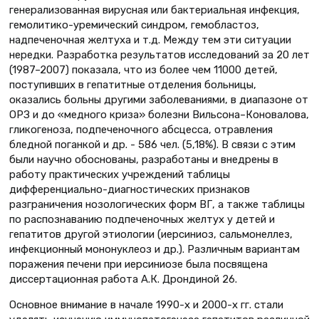
генерализованная вирусная или бактериальная инфекция,
гемолитико-уремический синдром, гемобластоз,
надпеченочная желтуха и т.д. Между тем эти ситуации
нередки. Разработка результатов исследований за 20 лет
(1987–2007) показала, что из более чем 11000 детей,
поступивших в гепатитные отделения больницы,
оказались больны другими заболеваниями, в диапазоне от
ОРЗ и до «медного криза» болезни Вильсона–Коновалова,
гликогеноза, подпеченочного абсцесса, отравления
бледной поганкой и др. - 586 чел. (5,18%). В связи с этим
были научно обоснованы, разработаны и внедрены в
работу практических учреждений таблицы
дифференциально-диагностических признаков
разграничения нозологических форм ВГ, а также таблицы
по распознаванию подпеченочных желтух у детей и
гепатитов другой этиологии (иерсиниоз, сальмонеллез,
инфекционный мононуклеоз и др.). Различным вариантам
поражения печени при иерсиниозе была посвящена
диссертационная работа А.К. Дрондиной 26.
Основное внимание в начале 1990-х и 2000-х гг. стали