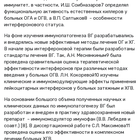
иммунитет, в частности, И.Ш. Соибназаров7 определял
функциональную активность естественных киллеров у
больных ОГА и ОГВ, а В.П. Салтыков8 – особенности
интерферонового статуса.
На фоне изучения иммунопатогенеза ВГ разрабатывались
и внедрялись новые эффективные методы лечения ОГ и ХГ.
В начале эры интерфероновой терапии были разработаны
стандарты лечения ВГ. Так, А.Н. Меснянкиным9 была
проведена сравнительная оценка терапевтической
эффективности интерферонов при различных методах
введения у больных ОГВ. Л.Н. Кокоревой10 изучены
клинические и иммуномодулирующие эффекты применения
лейкоцитарных интерферонов у больных затяжным и ХГВ.
На основании большого объема полученных научных и
клинических данных по иммунопатогенезу ВГ был
разработан и внедрен в практику здравоохранения новый
препарат – иммуномодулятор имунофан (В.В. Лебедев и
соавт.) [8]. В диссертационной работе С.Л. Максимова11
проведена оценка его эффективности в комплексном
лечении больных ХГВ.