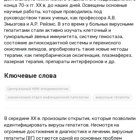
конца 70-х гг. ХХ в. до наших дней. Освещены основные
научные работы, которые проводились под
руководством таких ученых, как профессора А.В.
Змызгова и А.Р. Рейзис. В это время у больных вирусными
гепатитами стали активно изучать клеточный и
гуморальный звенья иммунитета, систему гемостаза,
состояние антиоксидантной системы и перекисного
окисления липидов, апробировать такие новые методы
терапии, как гипербарическая оксигенация, плазмаферез,
лазерная терапия, препараты интерферонов и др.
Ключевые слова
Центральный НИИ эпидемиологии
клинический отдел инфекционной патологии
вирусные гепатиты
В середине ХХ в. произошли открытия, которые позволили
идентифицировать вирусы гепатитов. Несмотря на
огромные достижения в диагностике и лечении, вирусные
гепатиты (ВГ) остаются одной из основных проблем