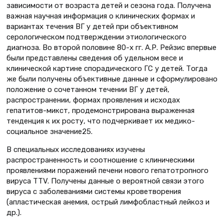
зависимости от возраста детей и сезона года. Получена
важная научная информация о клинических формах и
вариантах течения ВГ у детей при объективном
серологическом подтверждении этиологического
диагноза. Во второй половине 80-х гг. А.Р. Рейзис впервые
были представлены сведения об удельном весе и
клинической картине спорадического ГС у детей. Тогда
же были получены объективные данные и сформулировано
положение о сочетанном течении ВГ у детей,
распространении, формах проявления и исходах
гепатитов-микст, продемонстрирована выраженная
тенденция к их росту, что подчеркивает их медико-
социальное значение25.
В специальных исследованиях изучены
распространенность и соотношение с клиническими
проявлениями поражений печени нового гепатотропного
вируса TTV. Получены данные о вероятной связи этого
вируса с заболеваниями системы кроветворения
(апластическая анемия, острый лимфобластный лейкоз и
др.).