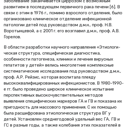
заболевание заканчивается циррозом с возможным
развитием в последующем первичного рака печени [6]. В
связи с этим в 1976 г., помимо взрослого отделения, было
организовано клиническое отделение инфекционной
патологии детей под руководством д.м.н., проф. Н.В.
Воротынцевой, а с 2001 г. его возглавил д.м.н., проф. А.В.
Горелов.
В области разработки научного направления «Этиологи­
ческая структура, специфическая диагностика,
особенности патогенеза, клиники и лечения вирусных
гепатитов у детей» велись многолетние комплексные
систематические исследования под руководством д.м.н.,
проф. А.Р. Рейзис, которая воспитала плеяду
высококвалифицированных инфекционистов. В 1980–1990-
е гг. было проведено широкое клиническое испытание
перспективных высокочувствительных методов
выявления специфических маркеров ГА и ГВ и показана их
пригодность для массового применения. С их помощью
была расшифрована этиологическая структура ВГ у
детей. Установлен среднегодовой удельный вес ГА, ГВ и
ГС в разные годы, а также колебания этих показателей в