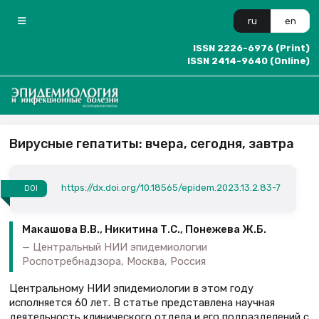
ru
en
ISSN 2226-6976 (Print)
ISSN 2414-9640 (Online)
Вирусные гепатиты: вчера, сегодня, завтра
https://dx.doi.org/10.18565/epidem.2023.13.2.83-7
DOI
Макашова В.В., Никитина Т.С., Понежева Ж.Б.
Центральный НИИ эпидемиологии
Роспотребнадзора, Москва, Россия
Центральному НИИ эпидемиологии в этом году
исполняется 60 лет. В статье представлена научная
деятельность клинического отдела и его подразделений с