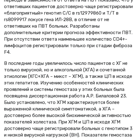
периоде в зависимости от ответа на ПВТ показано, что у
ответивших пациентов достоверно чаще регистрировали
«благоприятный» генотип С/С в rs12979860 и Т/Т в
rs8099917 локусе гена ИЛ-28В, в отличие от не
ответивших на ПВТ больных. Разработаны
дополнительные критерии прогноза эффективности ПВТ.
При отсутствии ответа наименьшее количество CD4+-
лимфоцитов регистрировали только при стадии фиброза
F4.
В последние годы увеличилось число пациентов с ХГ не
только вирусной, но и алкогольной (ХГА) и сочетанной
этиологии (ХГС+ХГА – микст – ХГМ), а также ЦП в исходе
этих гепатитов. Изучению особенностей клинических
проявлений и системы гемостаза у этих больных была
посвящена диссертационная работа А.Р. Билаловой 23.
Было установлено, что ХГМ характеризуется более
выраженной клинической симптоматикой, а ХГА –
достоверно более высокой биохимической активностью
показателей холестаза. При ХГМ и ЦП в исходе ХГМ
достоверно чаще регистрировали больных с генотипом 3
и низкой вирусной нагрузкой (ВН). Показатели гемостаза