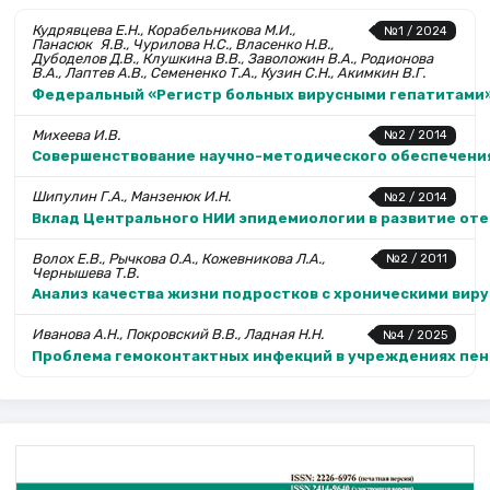
Кудрявцева Е.Н., Корабельникова М.И.,
№1 / 2024
Панасюк Я.В., Чурилова Н.С., Власенко Н.В.,
Дубоделов Д.В., Клушкина В.В., Заволожин В.А., Родионова
В.А., Лаптев А.В., Семененко Т.А., Кузин С.Н., Акимкин В.Г.
Федеральный «Регистр больных вирусными гепатитами»
Михеева И.В.
№2 / 2014
Совершенствование научно-методического обеспечени
Шипулин Г.А., Манзенюк И.Н.
№2 / 2014
Вклад Центрального НИИ эпидемиологии в развитие от
Волох Е.В., Рычкова О.А., Кожевникова Л.А.,
№2 / 2011
Чернышева Т.В.
Анализ качества жизни подростков с хроническими вир
Иванова А.Н., Покровский В.В., Ладная Н.Н.
№4 / 2025
Проблема гемоконтактных инфекций в учреждениях пе