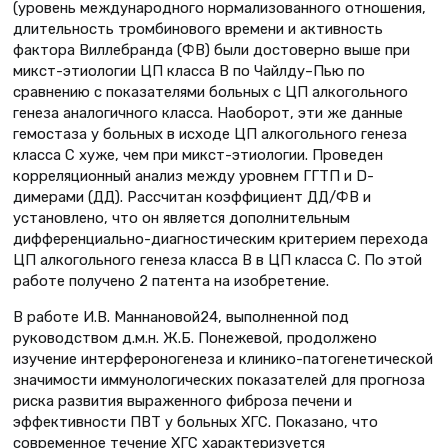
(уровень международного нормализованного отношения,
длительность тромбинового времени и активность
фактора Виллебранда (ФВ) были достоверно выше при
микст-этиологии ЦП класса В по Чайлду–Пью по
сравнению с показателями больных с ЦП алкогольного
генеза аналогичного класса. Наоборот, эти же данные
гемостаза у больных в исходе ЦП алкогольного генеза
класса С хуже, чем при микст-этиологии. Проведен
корреляционный анализ между уровнем ГГТП и D-
димерами (ДД). Рассчитан коэффициент ДД/ФВ и
установлено, что он является дополнительным
дифференциально-диагностическим критерием перехода
ЦП алкогольного генеза класса В в ЦП класса С. По этой
работе получено 2 патента на изобретение.
В работе И.В. Маннановой24, выполненной под
руководством д.м.н. Ж.Б. Понежевой, продолжено
изучение интерфероногенеза и клинико-патогенетической
значимости иммунологических показателей для прогноза
риска развития выраженного фиброза печени и
эффективности ПВТ у больных ХГС. Показано, что
современное течение ХГС характеризуется