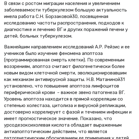
В связи с ростом миграции населения и увеличением
заболеваемости туберкулезом большую актуальность
имела работа С.Н. Борзаковой30, посвященная
исследованию частоты распространения, подходов к
диагностике и лечению ВГ и других поражений печени у
детей, больных туберкулезом.
Важнейшим направлением исследований А.Р. Рейзис и ее
учеников было изучение феномена апоптоза
(программированная смерть клетки). По современным
воззрениям, апоптоз считают филогенетически более
новым видом клеточной смерти, эволюционировавшим
как механизм антивирусной защиты. Н.В. Матаниной31
установлено, что повышение апоптоза лимфоцитов
периферической крови – важное звено патогенеза ВГ.
Уровень апоптоза находится в прямой корреляции со
степенью холестаза, цитолиза и вирусной репликации,
достоверно коррелирует с фазой и течением инфекции и
имеет прогностическое значение. Показано, что
урсодезоксихолевая кислота обладает выраженным
антиапоптотическим действием, что является
патогенетическим обоснованием ее применения у детей