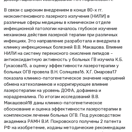
В связи с широким внедрением в конце 80-х гг.
низкоинтенсивного лазерного излучения (НИЛИ) в
различные сферы медицины в клиническом отделе
инфекционной патологии началось глубокое изучение
механизма действия лазерной терапии при различных
инфекциях. Это направление разработала и внедрила в
клинику инфекционных болезней В.В. Макашова. Влияние
НИЛИ на систему перекисного окисления липидов –
антиоксидантную активность у больных ГВ изучила К.Б.
Гукасова15, а оценку эффективности лазеротерапии у
больных ОГВ провела В.Н. Солнцева16. Х.Г. Омарова17
показала клинико-патогенетическое значение нарушений
обмена катехоламинов и корригирующее влияние
лазеротерапии на уровень ДОФА, дофамина и
норадреналина. По итогам исследований В.В.
Макашовой18 даны клинико-патогенетическое
обоснование и оценка эффективности лазеротерапии в
комплексном лечении больных ОГВ. Под руководством
академика РАМН В.И. Покровского получены 2 патента
РФ на изобретение, изданы методические рекомендации