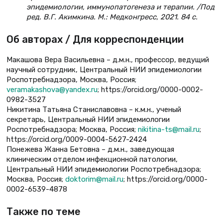
эпидемиологии, иммунопатогенеза и терапии. /Под
ред. В.Г. Акимкина. М.: Медконгресс, 2021. 84 с.
Об авторах / Для корреспонденции
Макашова Вера Васильевна – д.м.н., профессор, ведущий
научный сотрудник, Центральный НИИ эпидемиологии
Роспотребнадзора, Москва, Россия;
veramakashova@yandex.ru
; https://orcid.org/0000-0002-
0982-3527
Никитина Татьяна Станиславовна – к.м.н., ученый
секретарь, Центральный НИИ эпидемиологии
Роспотребнадзора; Москва, Россия;
nikitina-ts@mail.ru
;
https://orcid.org/0009-0004-5627-2424
Понежева Жанна Бетовна – д.м.н., заведующая
клиническим отделом инфекционной патологии,
Центральный НИИ эпидемиологии Роспотребнадзора;
Москва, Россия;
doktorim@mail.ru
; https://orcid.org/0000-
0002-6539-4878
Также по теме