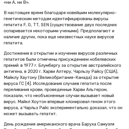
«ни А, ни В».
В настоящее время благодаря новейшим молекулярно-
генетическим методам идентифицированы вирусы
гепатита F, G, TT, SEN (существование двух последних
оспаривается некоторыми учеными). Предполагают и
наличие других, пока еще неизвестных науке вирусов
гепатита.
Достижения в открытии и изучении вирусов различных
гепатитов были отмечены присуждением нобелевских
премий: в 1977 г. Блумбергу за открытие австралийского
антигена, в 2020 г. Харви Алтеру, Чарльзу Райсу (США),
Майклу Хаутону (Великобритания–Канада) за открытие
вируса ГС [4]. Исследования случаев гепатита после
переливания крови, проведенные Харви Альтером,
показали, что необъясненные случаи вызывает новый
вирус. Майкл Хоутон впервые клонировал геном этого
вируса, а Чарльз Райс экспериментально доказал, что он
может вызывать гепатит.
День рождения американского врача Баруха Самуэля