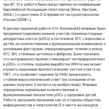
при ВГ. Эта работа была представлена на конференции
Европейской Ассоциации гепатологов (Вена, Австрия,
2006 г.) и удостоена 2-й премии по гастроэнтерологии
России (2008 г.).
В диссертационной работе О.Н. Хохловой32 впервые было
продемонстрировано важное участие плазмоцитоидных
дендритных клеток (pDCs) в патогенезе ХГС у взрослых и
детей, их количественная и функциональная взаимосвязь с
основными факторами, определяющими течение и исход
ХГС: ВН, степенью цитолиза и фиброза. Было показано,
что интерферонотерапия стимулирует интерфероногенез
в pDCs, а степень подъема выработки ИФН в них может
служить надежным прогностическим тестом ответа на
ПВТ, что позволяет надежно (в 96%) предсказать
стойкий вирусологический ответ (на основании этих
данных получено 2 патента на изобретение). Впервые
определены нормальные количественные и
функциональные показатели pDCs у здоровых детей.
Работа заслужила признание как со стороны общества
инфекционистов и гепатологов (1-е место на конкурсе