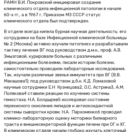
РАМН В.И. Покровский инициировал создание
клинического отдела инфекционной патологии в начале
60-х гг., а в 1967 г. Приказом МЗ СССР статус
клинического отдела был подтвержден.
В отделе всегда кипела бурная научная деятельность: его
сотрудники на базе Инфекционной клинической больницы
№ 2 (Москва) активно изучали патогенез и разрабатывали
тактику лечения ВГ под руководством д.м.н., проф. А.В.
Змызговой, курировали больных с различными
инфекционными болезнями, писали истории болезни,
самостоятельно проводили лабораторные исследования.
Так, изучали различные звенья иммунитета при ВГ (В.В.
Макашова1); под руководством д.б.н. К.Д. Ломазовой
научные сотрудники Е.Н Кузнецова2, О.С. Астрина3, А.М.
Полякова4 ставили реакции по изучению системы
гемостаза; Н.А. Болдырев5 исследовал состояние
перекисного окисления липидов и антиоксидантной
системы сыворотки крови; Н.А. Пархоменко6 проводил
клинико-лабораторную оценку моторики билиарного
тракта и внешнесекреторной функции печени при ОГ и ХГ.
В клиническом отделе начали глубоко изучать клеточный