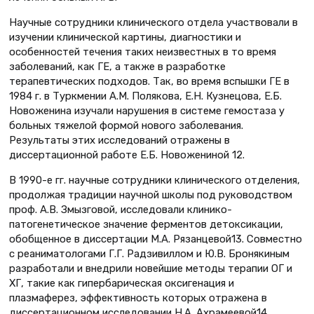
Научные сотрудники клинического отдела участвовали в
изучении клинической картины, диагностики и
особенностей течения таких неизвестных в то время
заболеваний, как ГЕ, а также в разработке
терапевтических подходов. Так, во время вспышки ГЕ в
1984 г. в Туркмении А.М. Полякова, Е.Н. Кузнецова, Е.Б.
Новоженина изучали нарушения в системе гемостаза у
больных тяжелой формой нового заболевания.
Результаты этих исследований отражены в
диссертационной работе Е.Б. Новожениной 12.
В 1990-е гг. научные сотрудники клинического отделения,
продолжая традиции научной школы под руководством
проф. А.В. Змызговой, исследовали клинико-
патогенетическое значение ферментов детоксикации,
обобщенное в диссертации М.А. Рязанцевой13. Совместно
с реаниматологами Г.Г. Радзивиллом и Ю.В. Бронякиным
разработали и внедрили новейшие методы терапии ОГ и
ХГ, такие как гипербарическая оксигенация и
плазмаферез, эффективность которых отражена в
диссертационном исследовании Н.А. Ахрамеевой14.