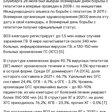
Блумберга 28 июля был выбран Всемирным днем борьбы с
гепатитом и впервые проведен в 2008 г. по инициативе
Международного альянса по борьбе с гепатитом. В 2011 г.
Всемирная организация здравоохранения (ВОЗ) внесла эту
дату в свой календарь, и Всемирный день борьбы с
гепатитом получил официальный статус.
ВОЗ ежегодно регистрирует до 1,5 млн новых случаев
заражения ГВ. В мире насчитывается около 240 млн
больных, инфицированных вирусом ГВ, и 130–150 млн
больных хроническим ГС (ХГС) [5].
В структуре клинических форм 90,7% вирусных гепатитов
(ВГ) имеют хроническое течение и только 9,3% протекают
в острой форме. Среди ОГ доминирует ГА (ОГА), доля
которого составила в 2021 г. 66,7%. Удельный вес ОГС
составил 24,4%, ОГВ – 6,7%, а ОГЕ – 2,2%. Уровень
хронизации ОГС чрезвычайно высок – до 80–90%
пациентов, из них ежегодно от болезней печени умирают
более 350 000 чел. [6]. В структуре ХГ в 2021 г. на долю
ХГС приходилось 76,2%, ХГВ – 23,3%, прочих ХГ – 0,5% [7].
Для достижения цели ВОЗ по элиминации ВГ к 2030 г. все