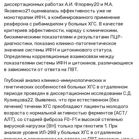
диссертационных работах А.И. Флоряну20 и М.А.
Яковенко21 оценивалась эффективность уже не
монотерапии ИФН, а комбинированного применения
реаферона с рибамидилом у больных ХГС. В качестве
критериев эффективности, наряду с клиническими,
биохимическими показателями и результатами ПЦР-
диагностики, показано клинико-патогенетическое
значение системы ИФН и цитокинового статуса.
Определены корреляционные взаимосвязи между
показателями системы ИФН и цитокинов, различающиеся
в зависимости от ответа на ПВТ.
Глубокий анализ клинико-иммунологических и
генетических особенностей больных ХГС в отдаленном
периоде проведен в диссертационном исследовании С.Д.
Кузнецова22. Выявлено, что при естественном (без
лечения) течении ХГС преобладают пациенты молодого
возраста с нормальной активностью ферментов (АСТ/
АЛТ), со стадией фиброза F0–F1 и высокой степенью
вирусной нагрузки (ВН) только при генотипе 1. При
анализе уровня ИЛ-28В у больных ХГС в отдаленном