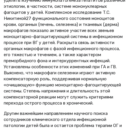
уделять изучению иммунопатогенеза гепатитов различной
этиологии, в частности, системе мононуклеарных
фагоцитов у детей. Комплексное исследование Т.С.
Никитиной27 функционального состояния моноцитов
крови, органных (печень, селезенка) и тканевых (дерма)
макрофагов показало активное участие всех звеньев
моноцитарно-фагоцитирующей системы в инфекционном
процессе при ВГ у детей. Раскрыта связь активности
органных макрофагов с фазой инфекционного процесса,
его тяжестью и течением, а также характером
преморбидного фона и интеркуррентных инфекций.
Установлены особенности этих изменений при ГА и ГВ.
Выяснено, что макрофаги селезенки играют активную
компенсаторную роль, поддерживая нормальную
«очищающую» функцию моноцитарно-фагоцитирующей
системы. Степень напряжения и длительность этой
компенсаторной реакции могут служить критериями
перехода острого процесса в хронический.
Другим важнейшим направлением научного поиска
сотрудников клинического отдела инфекционной
патологии детей была и остается проблема терапии ОГ и