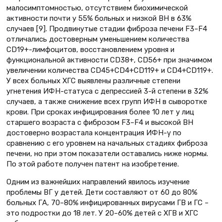
малосимптомностью, отсутствием биохимической
активности почти у 55% больных и низкой ВН в 63%
случаев [9]. Продвинутые стадии фиброза печени F3–F4
отличались достоверным уменьшением количества
CD19+-лимфоцитов, восстановлением уровня и
функциональной активности CD38+, CD56+ при значимом
увеличении количества CD45+CD4+CD119+ и CD4+CD119+.
У всех больных ХГС выявлены различные степени
угнетения ИФН-статуса с депрессией 3-й степени в 32%
случаев, а также снижение всех групп ИФН в сыворотке
крови. При сроках инфицирования более 10 лет у лиц
старшего возраста с фиброзом F3–F4 и высокой ВН
достоверно возрастала концентрация ИФН-γ по
сравнению с его уровнем на начальных стадиях фиброза
печени, но при этом показатели оставались ниже нормы.
По этой работе получен патент на изобретение.
Одним из важнейших направлений явилось изучение
проблемы ВГ у детей. Дети составляют от 60 до 80%
больных ГА, 70–80% инфицированных вирусами ГВ и ГС –
это подростки до 18 лет. У 20–60% детей с ХГВ и ХГС