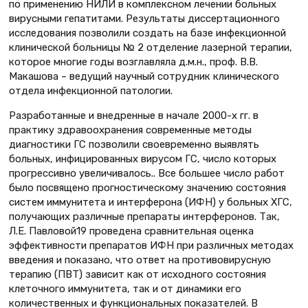
по применению НИЛИ в комплексном лечении больных
вирусными гепатитами. Результаты диссертационного
исследования позволили создать на базе инфекционной
клинической больницы № 2 отделение лазерной терапии,
которое многие годы возглавляла д.м.н., проф. В.В.
Макашова – ведущий научный сотрудник клинического
отдела инфекционной патологии.
Разработанные и внедренные в начале 2000-х гг. в
практику здравоохранения современные методы
диагностики ГС позволили своевременно выявлять
больных, инфицированных вирусом ГС, число которых
прогрессивно увеличивалось.. Все большее число работ
было посвящено прогностическому значению состояния
систем иммунитета и интерферона (ИФН) у больных ХГС,
получающих различные препараты интерферонов. Так,
Л.Е. Павловой19 проведена сравнительная оценка
эффективности препаратов ИФН при различных методах
введения и показано, что ответ на противовирусную
терапию (ПВТ) зависит как от исходного состояния
клеточного иммунитета, так и от динамики его
количественных и функциональных показателей. В