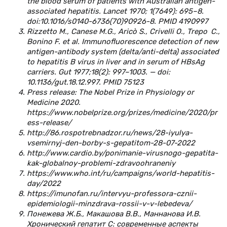
the blood serum of patients with Australian antigen-
associated hepatitis. Lancet 1970; 1(7649): 695–8.
doi:10.1016/s0140-6736(70)90926-8. PMID 4190997
Rizzetto M., Canese M.G., Aricò S., Crivelli O., Trepo
C.,
Bonino F. et al. Immunofluorescence detection of new
antigen-antibody system (delta/anti-delta) associated
to hepatitis B virus in liver and in serum of HBsAg
carriers. Gut 1977;18(2): 997–1003. — doi:
10.1136/gut.18.12.997. PMID 75123
Press release: The Nobel Prize in Physiology or
Medicine 2020.
https://www.nobelprize.org/prizes/medicine/2020/pr
ess-release/
http://86.rospotrebnadzor.ru/news/28-iyulya-
vsemirnyj-den-borby-s-gepatitom-28-07-2022
http://www.cardio.by/ponimanie-virusnogo-gepatita-
kak-globalnoy-problemi-zdravoohraneniy
https://www.who.int/ru/campaigns/world-hepatitis-
day/2022
https://imunofan.ru/intervyu-professora-cznii-
epidemiologii-minzdrava-rossii-v-v-lebedeva/
Понежева Ж.Б., Макашова В.В., Маннанова И.В.
Хронический гепатит С: современные аспекты