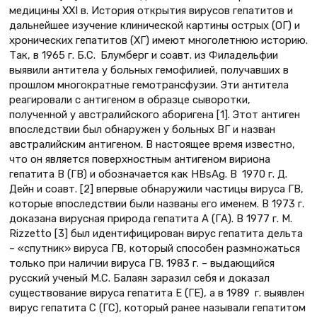
медицины XXI в. История открытия вирусов гепатитов и
дальнейшее изучение клинической картины острых (ОГ) и
хронических гепатитов (ХГ) имеют многолетнюю историю.
Так, в 1965 г. Б.С. Блумберг и соавт. из Филадельфии
выявили антитела у больных гемофилией, получавших в
прошлом многократные гемотрансфузии. Эти антитела
реагировали с антигеном в образце сыворотки,
полученной у австралийского аборигена [1]. Этот антиген
впоследствии был обнаружен у больных ВГ и назван
австралийским антигеном. В настоящее время известно,
что он является поверхностным антигеном вириона
гепатита В (ГВ) и обозначается как HBsAg. В 1970 г. Д.
Дейн и соавт. [2] впервые обнаружили частицы вируса ГВ,
которые впоследствии были названы его именем. В 1973 г.
доказана вирусная природа гепатита A (ГА). В 1977 г. M.
Rizzetto [3] был идентифицирован вирус гепатита дельта
– «спутник» вируса ГB, который способен размножаться
только при наличии вируса ГB. 1983 г. – выдающийся
русский ученый М.С. Балаян заразил себя и доказал
существование вируса гепатита E (ГЕ), а в 1989 г. выявлен
вирус гепатита С (ГС), который ранее называли гепатитом