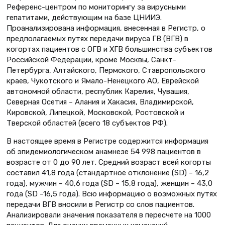
Референс-центром по мониторингу за вирусными
гепатитами, действующим на базе ЦНИИЭ.
Проанализирована информация, внесенная в Регистр, о
предполагаемых путях передачи вируса ГВ (ВГВ) в
когортах пациентов с ОГВ и ХГВ большинства субъектов
Российской Федерации, кроме Москвы, Санкт-
Петербурга, Алтайского, Пермского, Ставропольского
краев, Чукотского и Ямало-Ненецкого АО, Еврейской
автономной области, республик Карелия, Чувашия,
Северная Осетия – Алания и Хакасия, Владимирской,
Кировской, Липецкой, Московской, Ростовской и
Тверской областей (всего 18 субъектов РФ).
В настоящее время в Регистре содержится информация
об эпидемиологическом анамнезе 54 998 пациентов в
возрасте от 0 до 90 лет. Средний возраст всей когорты
составил 41,8 года (стандартное отклонение (SD) – 16,2
года), мужчин – 40,6 года (SD – 15,8 года), женщин – 43,0
года (SD –16,5 года). Всю информацию о возможных путях
передачи ВГВ вносили в Регистр со слов пациентов.
Анализировали значения показателя в пересчете на 1000