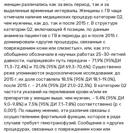
женщин различались как за весь период, так и за
выделенные временные интервалы. Женщины с ГВ чаще
отмечали наличие медицинских процедур категории Q2,
чем мужчины, как до, так и после 2015 г. В структуре
категории Q2, включающей 4 позиции, по данным
анамнеза пациентов с ГВ в периоды до и после 2015 г.
доминировали «другие процедуры, связанные с
повреждением кожи или слизистых», или, как это
обобщенно обозначали в научных работах 25–30-летней
давности, «шприцевой» путь передачи – 71,9% (95%ДИ
71,3–72,4%) и 70,0% (95% ДИ 69,3–70,6%). Существенно
реже упоминаются эндоскопические исследования: до
2015 г. их доля составляла 18,5% (95% ДИ 18,1–19,0%),
после 2015 г. – 21,6% (95% ДИ 21,0–22,3%). В категории Q2
частота указаний на переливания крови и/или ее
препаратов у женщин выше, чем мужчин, – 9,4% (95% ДИ
9,0–9,8%) и 7,5% (95% ДИ 7,1–7,8%) соответственно (p <
0,001). По нашему мнению, эти различия связаны с
осуществлением фертильной функции, которое в ряде
случаев требует гемотрансфузий. Сообщения о «других
процедурах, связанных с повреждением кожи или