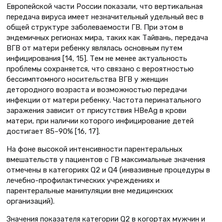
Европейской части России показали, что вертикальная
передача вируса имеет незначительный удельный вес в
общей структуре заболеваемости ГВ. При этом в
эндемичных регионах мира, таких как Тайвань, передача
ВГВ от матери ребенку являлась основным путем
инфицирования [14, 15]. Тем не менее актуальность
проблемы сохраняется, что связано с вероятностью
бессимптомного носительства ВГВ у женщин
детородного возраста и возможностью передачи
инфекции от матери ребенку. Частота перинатального
заражения зависит от присутствия HBeAg в крови
матери, при наличии которого инфицирование детей
достигает 85–90% [16, 17].
На фоне высокой интенсивности парентеральных
вмешательств у пациентов с ГВ максимальные значения
отмечены в категориях Q2 и Q4 (инвазивные процедуры в
лечебно-профилактических учреждениях и
парентеральные манипуляции вне медицинских
организаций).
Значения показателя категории Q2 в когортах мужчин и