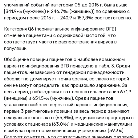
упоминаний событий категории Q5 до 2015 г. была выше
[341,9‰ (мужчины) и 246,7‰ (женщины)] по сравнению с
периодом после 2015 г. – 240,9 и 157,8‰ соответственно.
Категория Q6 (перинатальное инфицирование ВГВ)
отмечена пациентами с одинаковой частотой, что
соответствует частоте распространения вируса в
популяции.
Обобщение позиции пациентов о наиболее возможном
варианте инфицирования ВГВ приведено в табл. 3. Среди
пациентов, независимо от гендерной принадлежности,
абсолютно доминирует точка зрения, согласно которой
они не могут определить, как произошло заражение. За
весь период наблюдения этот показатель составил 671,9
(женщины) и 651,5‰ (мужчины). Среди пациентов,
указавших наиболее вероятный вариант инфицирования,
первые 3 рейтинговые позиции за весь период занимают
сексуальные контакты (65,8‰), медицинские процедуры в
условиях стационара (63,0‰) и медицинские манипуляции
в амбулаторно-поликлинических учреждениях (59,3%).
Следует отметить, что статистически значимых различий