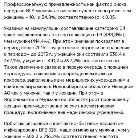
Профессиональную принадлежность как фактор риска
передачи ВГВ мужчины отмечали существенно реже, чем
женщины – 10,1 и 34,8‰ соответственно (р < 0,05.
Указания на манипуляции, составляющие категорию Q4,
чаще зафиксированы в когорте женщин с ГВ (488,8‰),
чем мужчин (414,4‰). При этом значения показателя в
период после 2015 г. существенно выросли по сравнению
с периодом до 2015 г.: у женщин они составили 530,4 и
467,1‰, у мужчин – 441,2 и 397,2‰ соответственно.
Такое увеличение связано в первую очередь с позицией
«процедуры, связанные с повреждением кожных
покровов, выполненные вне медицинских учреждений» и
наиболее выражено в Новосибирской области и Ненецком
АО как у мужчин, так и у женщин. При этом в
Воронежской и Мурманской областях рост произошел у
женщин преимущественно за счет косметических
процедур, выполненных вне медицинских учреждений.
События, связанные с контактно-бытовым вариантом
инфицирования ВГВ (Q5), чаще отмечены у мужчин, чем у
женщин – 302,3 и 216,2‰ соответственно. Частота