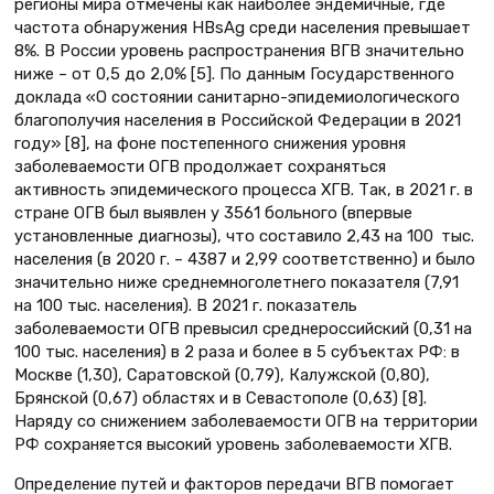
регионы мира отмечены как наиболее эндемичные, где
частота обнаружения HBsAg среди населения превышает
8%. В России уровень распространения ВГВ значительно
ниже – от 0,5 до 2,0% [5]. По данным Государственного
доклада «О состоянии санитарно-эпидемиологического
благополучия населения в Российской Федерации в 2021
году» [8], на фоне постепенного снижения уровня
заболеваемости ОГВ продолжает сохраняться
активность эпидемического процесса ХГВ. Так, в 2021 г. в
стране ОГВ был выявлен у 3561 больного (впервые
установленные диагнозы), что составило 2,43 на 100 тыс.
населения (в 2020 г. – 4387 и 2,99 соответственно) и было
значительно ниже среднемноголетнего показателя (7,91
на 100 тыс. населения). В 2021 г. показатель
заболеваемости ОГВ превысил среднероссийский (0,31 на
100 тыс. населения) в 2 раза и более в 5 субъектах РФ: в
Москве (1,30), Саратовской (0,79), Калужской (0,80),
Брянской (0,67) областях и в Севастополе (0,63) [8].
Наряду со снижением заболеваемости ОГВ на территории
РФ сохраняется высокий уровень заболеваемости ХГВ.
Определение путей и факторов передачи ВГВ помогает