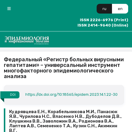
ru
en
ISSN 2226-6976 (Print)
ISSN 2414-9640 (Online)
Федеральный «Регистр больных вирусными
гепатитами» – универсальный инструмент
многофакторного эпидемиологического
анализа
https://dx.doi.org/10.18565/epidem.2023.14.1.22-30
DOI
Кудрявцева Е.Н., Корабельникова М.И., Панасюк
Я.В., Чурилова Н.С., Власенко Н.В., Дубоделов Д.В.,
Клушкина В.В., Заволожин В.А., Родионова В.А.,
Лаптев А.В., Семененко Т.А., Кузин С.Н., Акимкин
В.Г.