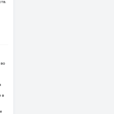
тв.
 во
я
 в
е