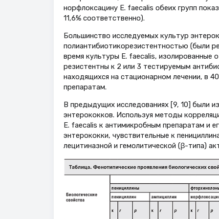
норфлоксацину E. faecalis обеих групп пока
11,6% соответственно).
Большинство исследуемых культур энтерокок
полиантибиотикорезистентностью (были рез
время культуры E. faecalis, изолированные
резистентны к 2 или 3 тестируемым антибиот
находящихся на стационарном лечении, в 40
препаратам.
В предыдущих исследованиях [9, 10] были 
энтерококков. Используя методы корреляци
Е. faecalis к антимикробным препаратам и е
энтерококки, чувствительные к пенициллинам
лецитиназной и гемолитической (β-типа) ак