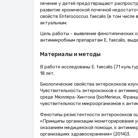
лечение у детей предотвращают распростра
развитие хронической почечной недостаточ
свойств Enterococcus faecalis (в том числе
актуальным.
Цель работы – выявление фенотипических о
антимикробным препаратам E. faecalis, выд
Материалы и методы
В работе исследованы E. faecalis (71 культ
18 лет.
Биологические свойства энтерококков изуч
Чувствительность энтерококков к антими
среде Мюллера–Хинтона (bioMerieux, Франц
чувствительности микроорганизмов к анти
Фенотипы резистентности энтерококков оц
«Принципы организации мониторирования у
оказанием медицинской помощи, к антимик
организациях здравоохранения» (2014)3.