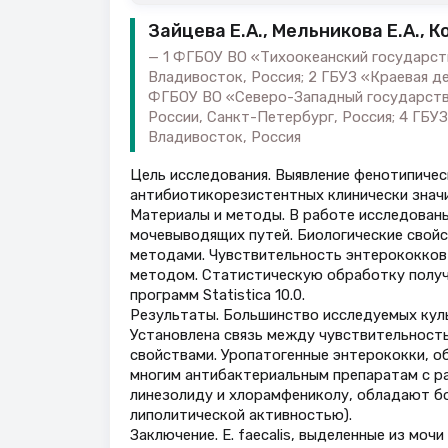
Зайцева Е.А., Мельникова Е.А., К
1 ФГБОУ ВО «Тихоокеанский государст
Владивосток, Россия; 2 ГБУЗ «Краевая де
ФГБОУ ВО «Северо-Западный государстве
России, Санкт-Петербург, Россия; 4 ГБУ
Владивосток, Россия
Цель исследования. Выявление фенотипичес
антибиотикорезистентных клинически значим
Материалы и методы. В работе исследованы E
мочевыводящих путей. Биологические свой
методами. Чувствительность энтерококко
методом. Статистическую обработку получ
программ Statistica 10.0.
Результаты. Большинство исследуемых кул
Установлена связь между чувствительностью
свойствами. Уропатогенные энтерококки, 
многим антибактериальным препаратам с раз
линезолиду и хлорамфениколу, обладают б
липолитической активностью).
Заключение. E. faecalis, выделенные из мо