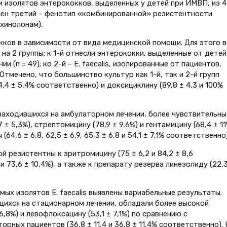
 изолятов энтерококков, выделенных у детей при ИМВП, из 4
ен третий – фенотип «комбинированной» резистентности
хинолонам).
ков в зависимости от вида медицинской помощи. Для этого в
 на 2 группы: к 1-й отнесли энтерококки, выделенные от детей
(n = 49); ко 2-й – E. faecalis, изолированные от пациентов,
Отмечено, что большинство культур как 1-й, так и 2-й групп
4,4 ± 5,4% соответственно) и доксициклину (89,8 ± 4,3 и 100%
, находившихся на амбулаторном лечении, более чувствительны
 ± 5,3%), стрептомицину (78,9 ± 9,6%) и гентамицину (68,4 ± 11
64,6 ± 6,8, 62,5 ± 6,9, 65,3 ± 6,8 и 54,1 ± 7,1% соответственно)
ой резистентны к эритромицину (75 ± 6,2 и 84,2 ± 8,6
и 73,6 ± 10,4%), а также к препарату резерва линезолиду (22,3
ых изолятов E. faecalis выявлены вариабельные результаты.
щихся на стационарном лечении, обладали более высокой
8%) и левофлоксацину (53,1 ± 7,1%) по сравнению с
ных пациентов (36,8 ± 11,4 и 36,8 ± 11,4% соответственно). 