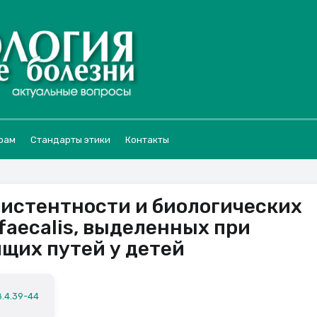
рам
Стандарты этики
Контакты
истентности и биологических
faecalis, выделенных при
щих путей у детей
8.4.39-44