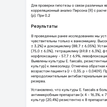
Для проверки гипотезы о связи различных я
корреляционный анализ Пирсона (R) с расч
(р). При 0,2
Результаты
В проведенных ранее исследованиях мы уст
чувствительны только к ванкомицину. Высок
± 3,2%) и доксициклину (88,7 ± 6,05%). Ус
(75,0 ± 6,0%), тетрациклину (69,8 ± 6,3%), ф
норфлоксацину – 57,7 ± 6,9%, левофлоксацин
Выявлены культуры E. faecalis, резистентны
культур) к линезолиду. Отмечена обратная 
возрастом пациента (r = 0,35; р = 0,0409). 
непродолжительным антибактериальным ана
резерва.
Установлено, что культуры E. faecalis в бол
антимикробным препаратам (к 4 – 16,3%, к 7
культур (20,4%) резистентно к 8 препарата