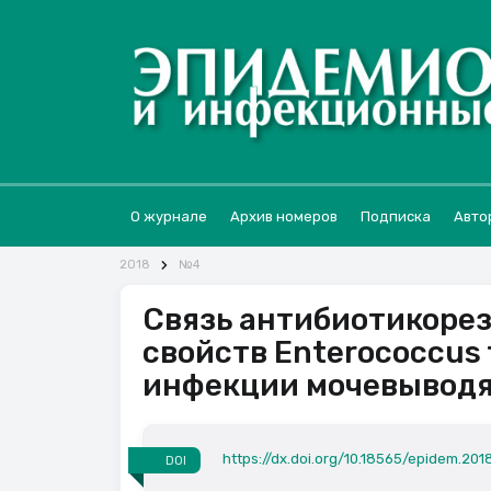
О журнале
Архив номеров
Подписка
Авто
2018
№4
Связь антибиотикорез
свойств Enterococcus 
инфекции мочевыводя
https://dx.doi.org/10.18565/epidem.201
DOI