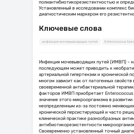
полиантибиотикорезистентностью и опреде
Установленный в исследовании комплекс биол
диагностическим маркером его резистентн
Ключевые слова
инфекция мочевыводящих путей
Enterococcus faec
Инфекция мочевыводящих путей (ИМВП) – на
последующем может приводить к необрати
артериальной гипертензии и хронической по
многом зависит как от патогенных свойств 
своевременной антибактериальной терапии.
факторов ИМВП приобретает Enterococcus f
значение этого микроорганизма в развитии
неопределенным из-за постоянно меняющихс
хронической персистирующей и часто рецид
клинической практике разнообразных анти
антибиотикорезистентности микроорганизмо
Своевременно установленный точный диагно