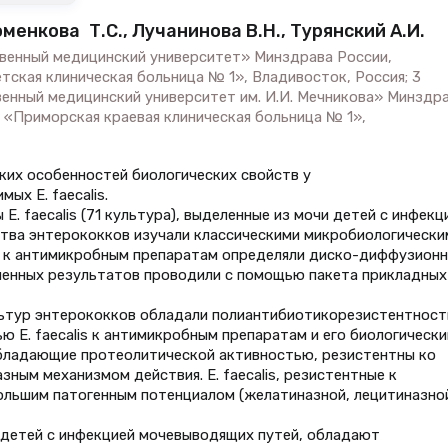
оменкова Т.С., Лучанинова В.Н., Турянский А.И.
венный медицинский университет» Минздрава России,
тская клиническая больница № 1», Владивосток, Россия; 3
нный медицинский университет им. И.И. Мечникова» Минздр
З «Приморская краевая клиническая больница № 1»,
ких особенностей биологических свойств у
ых E. faecalis.
. faecalis (71 культура), выделенные из мочи детей с инфекц
ства энтерококков изучали классическими микробиологически
в к антимикробным препаратам определяли диско-диффузион
енных результатов проводили с помощью пакета прикладных
ьтур энтерококков обладали полиантибиотикорезистентност
 Е. faecalis к антимикробным препаратам и его биологическ
обладающие протеолитической активностью, резистентны ко
ным механизмом действия. E. faecalis, резистентные к
ольшим патогенным потенциалом (желатиназной, лецитиназно
чи детей с инфекцией мочевыводящих путей, обладают