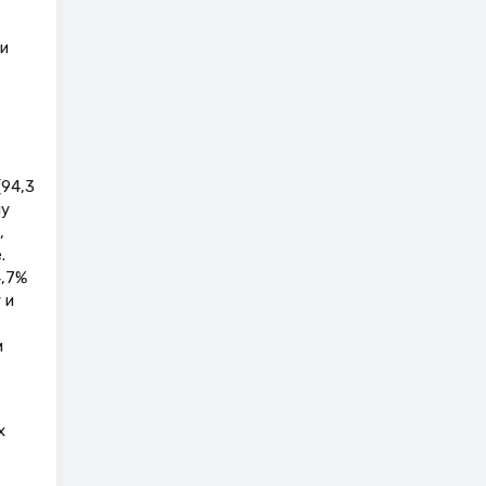
и
(94,3
ну
,
.
4,7%
 и
м
х