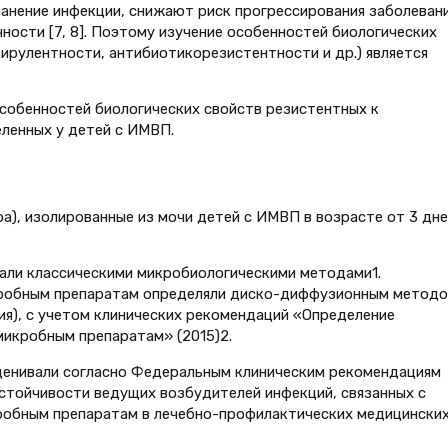
нение инфекции, снижают риск прогрессирования заболевани
ности [7, 8]. Поэтому изучение особенностей биологических
 вирулентности, антибиотикорезистентности и др.) является
собенностей биологических свойств резистентных к
еленных у детей с ИМВП.
ура), изолированные из мочи детей с ИМВП в возрасте от 3 дн
али классическими микробиологическими методами1.
кробным препаратам определяли диско-диффузионным методо
ия), с учетом клинических рекомендаций «Определение
микробным препаратам» (2015)2.
енивали согласно Федеральным клиническим рекомендациям
стойчивости ведущих возбудителей инфекций, связанных с
робным препаратам в лечебно-профилактических медицински