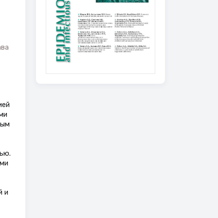
ава
ией
ми
ным
ью.
ими
й и