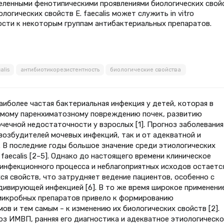
ленными фенотипическими проявлениями биологических свойс
огических свойств E. faecalis может служить in vitro
ости к некоторым группам антибактериальных препаратов.
alis
антибиотикорезистентность
биологические свойства
иболее частая бактериальная инфекция у детей, которая в
мому паренхиматозному повреждению почек, развитию
чечной недостаточности у взрослых [1]. Прогноз заболевания
возбудителей мочевых инфекций, так и от адекватной и
 В последние годы большое значение среди этиологических
aecalis [2–5]. Однако до настоящего времени клиническое
 инфекционного процесса и неблагоприятных исходов остаетс
я свойств, что затрудняет ведение пациентов, особенно с
ивирующей инфекцией [6]. В то же время широкое применение
микробных препаратов привело к формированию
в и тем самым – к изменению их биологических свойств [2].
з ИМВП, ранняя его диагностика и адекватное этиологическо