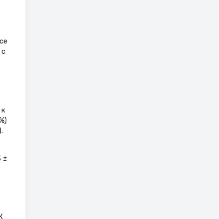
се
 с
 к
%)
.
 ±
К