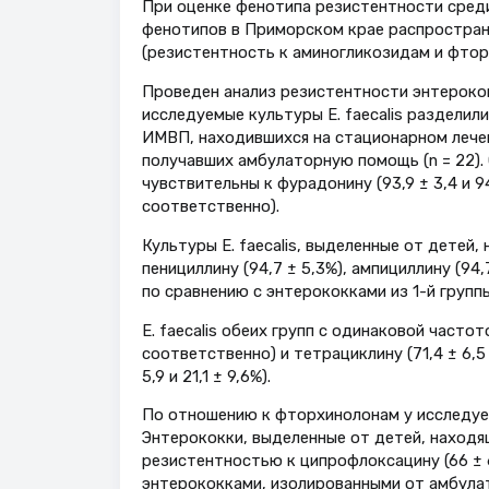
При оценке фенотипа резистентности среди
фенотипов в Приморском крае распростран
(резистентность к аминогликозидам и фтор
Проведен анализ резистентности энтерокок
исследуемые культуры E. faecalis разделили
ИМВП, находившихся на стационарном лечении 
получавших амбулаторную помощь (n = 22). 
чувствительны к фурадонину (93,9 ± 3,4 и 9
соответственно).
Культуры E. faecalis, выделенные от детей
пенициллину (94,7 ± 5,3%), ампициллину (94,7
по сравнению с энтерококками из 1-й группы (
E. faecalis обеих групп с одинаковой частот
соответственно) и тетрациклину (71,4 ± 6,5 
5,9 и 21,1 ± 9,6%).
По отношению к фторхинолонам у исследуем
Энтерококки, выделенные от детей, находя
резистентностью к ципрофлоксацину (66 ± 6,
энтерококками, изолированными от амбулатор