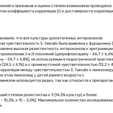
влений и признаков и оценки степени взаимосвязи проводился
етом коэффициента корреляции (r) и достоверности корреляци
ановили, что все культуры уропатогенных энтерококков
ая чувствительность E. faecalis была выявлена к фурадонину 
тановлена высокая резистентность энтерококков к эритромици
торхинолонам II и III поколений (ципрофлоксацину – 66,7 ± 6,6%
у – 54,7 ± 6,8%), не используемым в педиатрической практике
е (24,5 ± 6,1%) и с промежуточной чувствительностью (12,2 ± 
корреляция между чувствительностью E. faecalis к линезолиду
При этом линезолид у детей раннего возраста с
мнезом используется редко, так как относится к препарата
ьшей степени резистентны к 3 (14,3% культур) и более
 – 10,2%, к 10 – 2,0%). Максимальное количество исследованны
м.