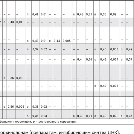
торхинолонам (препаратам, ингибирующим синтез ДНК),