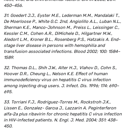
450–456.
31. Goedert J.J., Eyster M.E., Lederman M.M., Mandalaki T.,
De Moerloose P., White G.C. 2nd, Angiolillo A.L., Luban N.L.,
Sherman K.E., Manco-Johnson M., Preiss L., Leissinger C.,
Kessler C.M., Cohen A.R., DiMichele D., Hilgartner M.W.,
Aledort L.M., Kroner B.L., Rosenberg P.S., Hatzakis A. End-
stage liver disease in persons with hemophilia and
transfusion associated infections. Blood 2002; 100: 1584–
1589.
32. Thomas D.L., Shih J.W., Alter H.J., Vlahov D., Cohn S.,
Hoover D.R., Cheung L., Nelson K.E. Effect of human
immunodeficiency virus on hepatitis C virus infection
among injecting drug users. J. Infect. Dis. 1996; 174: 690–
695.
33. Torriani F.J., Rodriguez-Torres M., Rockstroh J.K.,
Lissen E., Gonzalez- Garcıa J., Lazzarin A. Peginterferon
alfa-2a plus ribavirin for chronic hepatitis C virus infection
in HIV-infected patients. N. Engl. J. Med. 2004; 351: 438–
450.