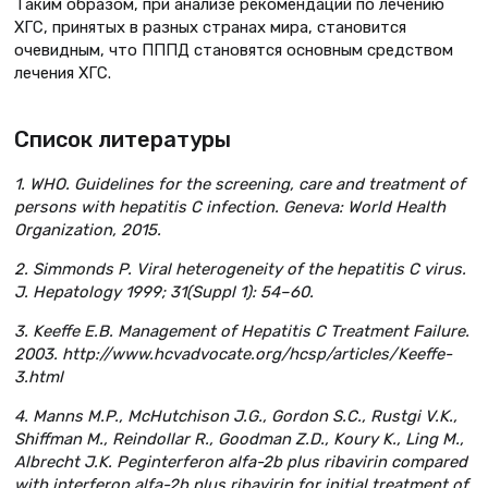
Таким образом, при анализе рекомендаций по лечению
ХГС, принятых в разных странах мира, становится
очевидным, что ПППД становятся основным средством
лечения ХГС.
Список литературы
1. WHO. Guidelines for the screening, care and treatment of
persons with hepatitis C infection. Geneva: World Health
Organization, 2015.
2. Simmonds P. Viral heterogeneity of the hepatitis C virus.
J. Hepatology 1999; 31(Suppl 1): 54–60.
3. Keeffe E.B. Management of Hepatitis C Treatment Failure.
2003. http://www.hcvadvocate.org/hcsp/articles/Keeffe-
3.html
4. Manns M.P., McHutchison J.G., Gordon S.C., Rustgi V.K.,
Shiffman M., Reindollar R., Goodman Z.D., Koury K., Ling M.,
Albrecht J.K. Peginterferon alfa-2b plus ribavirin compared
with interferon alfa-2b plus ribavirin for initial treatment of