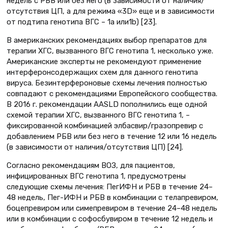
недель с РБВ или без него (в зависимости от наличия/
отсутствия ЦП, а для режима «3D» еще и в зависимости
от подтипа генотипа ВГС – 1а или1b) [23].
В американских рекомендациях выбор препаратов для
терапии ХГС, вызванного ВГС генотипа 1, несколько уже.
Американские эксперты не рекомендуют применение
интерферонсодержащих схем для данного генотипа
вируса. Безинтерфероновые схемы лечения полностью
совпадают с рекомендациями Европейского сообщества.
В 2016 г. рекомендации AASLD пополнились еще одной
схемой терапии ХГС, вызванного ВГС генотипа 1, –
фиксированной комбинацией элбасвир/гразопревир с
добавлением РБВ или без него в течение 12 или 16 недель
(в зависимости от наличия/отсутствия ЦП) [24].
Согласно рекомендациям ВОЗ, для пациентов,
инфицированных ВГС генотипа 1, предусмотрены
следующие схемы лечения: ПегИФН и РБВ в течение 24–
48 недель, Пег-ИФН и РБВ в комбинации с телапревиром,
боцепревиром или симепревиром в течение 24–48 недель
или в комбинации с софосбувиром в течение 12 недель и