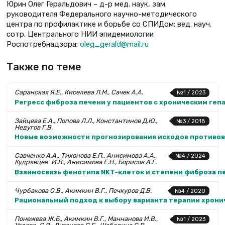
Юрин Олег Геральдович – д-р мед. наук, зам.
руководителя Федерального научно-методического
центра по профилактике и борьбе со СПИДом; вед. науч.
сотр. Центрального НИИ эпидемиологии
Роспотребнадзора;
oleg_gerald@mail.ru
Также по теме
Саранская Я.Е., Киселева Л.М., Сачек А.А.
№1 / 2023
Регресс фиброза печени у пациентов с хроническим ге
Зайцева Е.А., Попова Л.Л., Константинов Д.Ю.,
№3 / 2018
Недугов Г.В.
Новые возможности прогнозирования исходов противов
Савченко А.А., Тихонова Е.П., Анисимова А.А.,
№4 / 2024
Кудрявцев И.В., Анисимова Е.Н., Борисов А.Г.
Взаимосвязь фенотипа NKT-клеток и степени фиброза пе
Чурбакова О.В., Акимкин В.Г., Печкуров Д.В.
№4 / 2020
Рациональный подход к выбору варианта терапии хрони
Понежева Ж.Б., Акимкин В.Г., Маннанова И.В.,
№1 / 2023