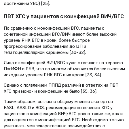
достижении УВО) [25].
ПВТ ХГС у пациентов с коинфекцией ВИЧ/ВГС
По сравнению с моноинфекцией ВГС, пациенты с
сочетанной инфекцией ВГС/ВИЧ имеют более высокий
уровень РНК ВГС в крови, более быстрое
прогрессирование заболевания до ЦП и
гепатоцеллюлярной карциномы [30–32].
Лица с коинфекцией ВИЧ/ВГС хуже отвечают на терапию
ПэгИФН и РБВ, что во многом объясняется более высоким
исходным уровнем РНК ВГС в их крови [33, 34].
Однако с появлением ПППД различий в ответах на ПВТ
ХГС при моно- и коинфекции не было [35, 36].
Таким образом, согласно общему мнению экспер­тов
EASL, AASLD и ВОЗ, рекомендации по лечению ХГС у
пациентов с коинфекцией ВИЧ/ВГС ровно такие же, как и
для пациентов с моно­инфекцией ВГС. Необходимо только
учитывать межлекарственные взаимодействия с