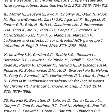
for the treatment of chronic hepatitis C: open issues and
future perspectives. Scientific World J. 2013; 2013: 704–912.
18. Afdhal N., Zeuzem S., Kwo P., Chojkier M., Gitlin N., Puoti
M., Romero-Gomez M., Zarski J.P., Agarwal K., Buggisch P.,
Foster G.R., Bräu N., Buti M., Jacobson I.M., Subramanian
G.M., Ding X., Mo H., Yang J.C., Pang P.S., Symonds W.T.,
McHutchison J.G., Muir A.J., Mangia A., Marcellin P.
Ledipasvir and sofosbuvir for untreated HCV genotype 1
infection. N. Engl. J. Med. 2014; 370: 1889–1898.
19. Kowdley K.V., Gordon S.C., Reddy K.R., Rossaro L.,
Bernstein D.E., Lawitz E., Shiffman M., Schiff E., Ghalib R.,
Ryan M., Rustgi V., Chojkier M., Herring R., Di Bisceglie A.M.,
Pockros P., Subramanian J.M., An D., Svarovskaia E., Hyland
R., Pang P., Symonds W.T., McHutchison J.G., Muir A., Pound
D., Fried M.W. Ledipasvir and sofosbuvir for 8 or 12 weeks
for chronic HCV without cirrhosis. N. Engl. J. Med. 2014;
370: 1879–1888.
20. Ferenci P., Bernstein D., Lalezari J., Cohen D., Luo Y.,
Cooper C., Tam E., Marinho R.T., Tsai N., Nyberg A., Box T.D.,
Younes Z., Enayati P., Green S., Baruch Y., Bhandari B.R.,