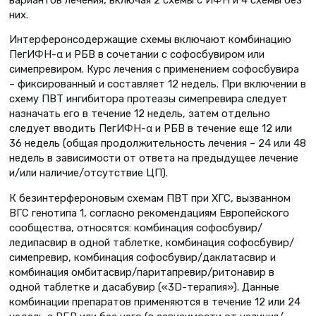
них.
Интерферонсодержащие схемы включают комбинацию
ПегИФН-α и РБВ в сочетании с софосбувиром или
симепревиром. Курс лечения с применением софосбувира
– фиксированный и составляет 12 недель. При включении в
схему ПВТ ингибитора протеазы симепревира следует
назначать его в течение 12 недель, затем отдельно
следует вводить ПегИФН-α и РБВ в течение еще 12 или
36 недель (общая продолжительность лечения – 24 или 48
недель в зависимости от ответа на предыдущее лечение
и/или наличие/отсутствие ЦП).
К безинтерфероновым схемам ПВТ при ХГС, вызванном
ВГС генотипа 1, согласно рекомендациям Европейского
сообщества, относятся: комбинация софосбувир/
ледипасвир в одной таблетке, комбинация софосбувир/
симепревир, комбинация софосбувир/даклатасвир и
комбинация омбитасвир/паритапревир/ритонавир в
одной таблетке и дасабувир («3D-терапия»). Данные
комбинации препаратов применяются в течение 12 или 24