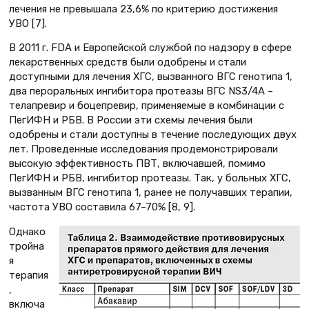
лечения не превышала 23,6% по критерию достижения
УВО [7].
В 2011 г. FDA и Европейской службой по надзору в сфере
лекарственных средств были одобрены и стали
доступными для лечения ХГС, вызванного ВГС генотипа 1,
два пероральных ингибитора протеазы ВГС NS3/4A –
телапревир и боцепревир, применяемые в комбинации с
ПегИФН и РБВ. В России эти схемы лечения были
одобрены и стали доступны в течение последующих двух
лет. Проведенные исследования продемонстрировали
высокую эффективность ПВТ, включавшей, помимо
ПегИФН и РБВ, ингибитор протеазы. Так, у больных ХГС,
вызванным ВГС генотипа 1, ранее не получавших терапии,
частота УВО составила 67–70% [8, 9].
Однако
тройна
я
терапия
,
включа