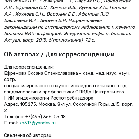
Козырина Н.В., Буравцова Е.В., Нарсия Р.С., Покровская
А.В., Ефремова О.С., Коннов В.В., Куимова У.А., Попова
А.А., Хохлова О.Н., Воронин Е.Е., Афонина Л.Ю.,
Васильева И.А., Зимина В.Н. Национальные
рекомендации по диспансерному наблюдению и лечению
больных ВИЧ-инфекцией. Эпидемиол. инфекц. болезни.
Актуал. вопр. 2015; 6(приложение). 72 с.
Об авторах / Для корреспонденции
Для корреспонденции:
Ефремова Оксана Станиславовна – канд. мед. наук, науч.
сотр.
специализированного научно-исследовательского отд.
эпидемиологии и профилактики СПИДа Центрального
НИИ эпидемиологии Роспотребнадзора
Адрес: 105275, Москва, 8-я ул. Соколиной Горы, д.15, корп.
2
Телефон: +7(495) 366-05-18
E-mail:
ks517@yandex.ru
Сведения об авторах: