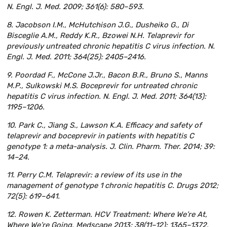
N. Engl. J. Med. 2009; 361(6): 580–593.
8. Jacobson I.M., McHutchison J.G., Dusheiko G., Di
Bisceglie A.M., Reddy K.R., Bzowei N.H. Telaprevir for
previously untreated chronic hepatitis C virus infection. N.
Engl. J. Med. 2011; 364(25): 2405–2416.
9. Poordad F., McCone J.Jr., Bacon B.R., Bruno S., Manns
M.P., Sulkowski M.S. Boceprevir for untreated chronic
hepatitis C virus infection. N. Engl. J. Med. 2011; 364(13):
1195–1206.
10. Park C., Jiang S., Lawson K.A. Efficacy and safety of
telaprevir and boceprevir in patients with hepatitis C
genotype 1: a meta-analysis. J. Clin. Pharm. Ther. 2014; 39:
14–24.
11. Perry C.M. Telaprevir: a review of its use in the
management of genotype 1 chronic hepatitis C. Drugs 2012;
72(5): 619–641.
12. Rowen K. Zetterman. HCV Treatment: Where We’re At,
Where We’re Going. Medscape 2013; 38(11–12): 1365–1372.