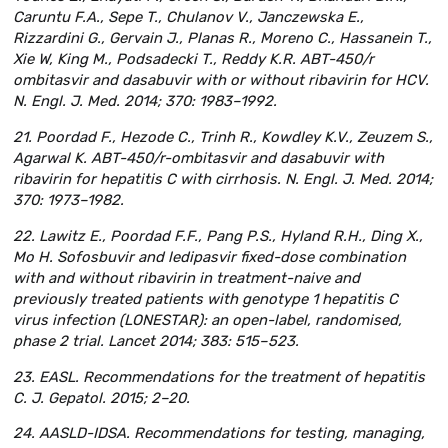
Caruntu F.A., Sepe T., Chulanov V., Janczewska E.,
Rizzardini G., Gervain J., Planas R., Moreno C., Hassanein T.,
Xie W, King M., Podsadecki T., Reddy K.R. ABT-450/r
ombitasvir and dasabuvir with or without ribavirin for HCV.
N. Engl. J. Med. 2014; 370: 1983–1992.
21. Poordad F., Hezode C., Trinh R., Kowdley K.V., Zeuzem S.,
Agarwal K. ABT-450/r-ombitasvir and dasabuvir with
ribavirin for hepatitis C with cirrhosis. N. Engl. J. Med. 2014;
370: 1973–1982.
22. Lawitz E., Poordad F.F., Pang P.S., Hyland R.H., Ding X.,
Mo H. Sofosbuvir and ledipasvir fixed-dose combination
with and without ribavirin in treatment-naive and
previously treated patients with genotype 1 hepatitis C
virus infection (LONESTAR): an open-label, randomised,
phase 2 trial. Lancet 2014; 383: 515–523.
23. EASL. Recommendations for the treatment of hepatitis
C. J. Gepatol. 2015; 2–20.
24. AASLD-IDSA. Recommendations for testing, managing,