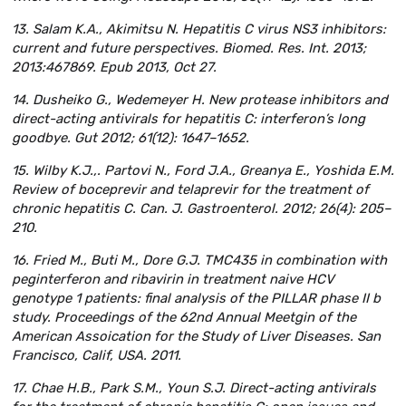
13. Salam K.A., Akimitsu N. Hepatitis C virus NS3 inhibitors:
current and future perspectives. Biomed. Res. Int. 2013;
2013:467869. Epub 2013, Oct 27.
14. Dusheiko G., Wedemeyer H. New protease inhibitors and
direct-acting antivirals for hepatitis C: interferon’s long
goodbye. Gut 2012; 61(12): 1647–1652.
15. Wilby K.J.,. Partovi N., Ford J.A., Greanya E., Yoshida E.M.
Review of boceprevir and telaprevir for the treatment of
chronic hepatitis C. Can. J. Gastroenterol. 2012; 26(4): 205–
210.
16. Fried M., Buti M., Dore G.J. TMC435 in combination with
peginterferon and ribavirin in treatment naive HCV
genotype 1 patients: final analysis of the PILLAR phase II b
study. Proceedings of the 62nd Annual Meetgin of the
American Assoication for the Study of Liver Diseases. San
Francisco, Calif, USA. 2011.
17. Chae H.B., Park S.M., Youn S.J. Direct-acting antivirals