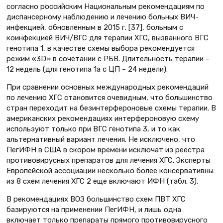
согласно российским Национальным рекомендациям по
диспансерному наблюдению и лечению больных ВИЧ-
инфекцией, обновленным в 2015 г. [37], больным с
коинфекцией ВИЧ/ВГС для терапии ХГС, вызванного ВГС
генотипа 1, в качестве схемы выбора рекомендуется
режим «3D» в сочетании с РБВ. Длительность терапии –
12 недель (для генотипа 1а с ЦП – 24 недели).
При сравнении основных международных рекомендаций
по лечению ХГС становится очевидным, что большинство
стран переходит на безинтерфероновые схемы терапии. В
американских рекомендациях интерфероновую схему
используют только при ВГС генотипа 3, и то как
альтернативный вариант лечения. Не исключено, что
ПегИФН в США в скором времени исключат из реестра
противовирусных препаратов для лечения ХГС. Эксперты
Европейской ассоциации несколько более консервативны:
из 8 схем лечения ХГС 2 еще включают ИФН (табл. 3).
В рекомендациях ВОЗ большинство схем ПВТ ХГС
базируются на применении ПегИФН, и лишь одна
включает только препараты прямого противовирусного