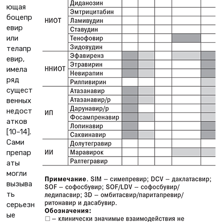
ющая
боцепр
евир
или
телапр
евир,
имела
ряд
сущест
венных
недост
атков
[10–14].
Сами
препар
аты
могли
вызыва
ть
серьезн
ые