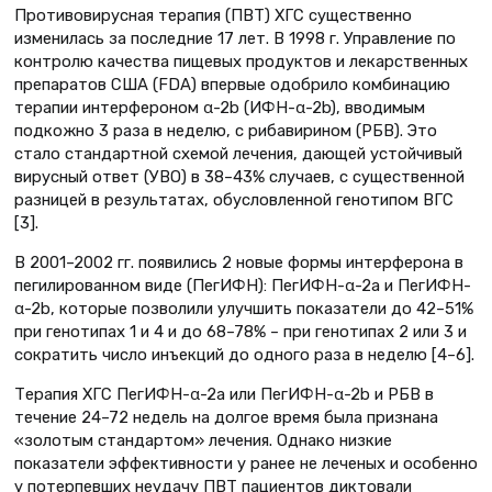
Противовирусная терапия (ПВТ) ХГС существенно
изменилась за последние 17 лет. В 1998 г. Управление по
контролю качества пищевых продуктов и лекарственных
препаратов США (FDA) впервые одобрило комбинацию
терапии интерфероном α-2b (ИФН-α-2b), вводимым
подкожно 3 раза в неделю, с рибавирином (РБВ). Это
стало стандартной схемой лечения, дающей устойчивый
вирусный ответ (УВО) в 38–43% случаев, с существенной
разницей в результатах, обусловленной генотипом ВГС
[3].
В 2001–2002 гг. появились 2 новые формы интерферона в
пегилированном виде (ПегИФН): ПегИФН-α-2а и ПегИФН-
α-2b, которые позволили улучшить показатели до 42–51%
при генотипах 1 и 4 и до 68–78% – при генотипах 2 или 3 и
сократить число инъекций до одного раза в неделю [4–6].
Терапия ХГС ПегИФН-α-2а или ПегИФН-α-2b и РБВ в
течение 24–72 недель на долгое время была признана
«золотым стандартом» лечения. Однако низкие
показатели эффективности у ранее не леченых и особенно
у потерпевших неудачу ПВТ пациентов диктовали