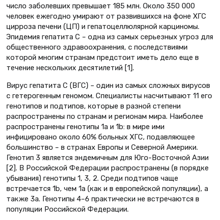
число заболевших превышает 185 млн. Около 350 000
человек ежегодно умирают от развившихся на фоне ХГС
цирроза печени (ЦП) и гепатоцеллюлярной карциномы.
Эпидемия гепатита С – одна из самых серьезных угроз для
общественного здравоохранения, с последствиями
которой многим странам предстоит иметь дело еще в
течение нескольких десятилетий [1].
Вирус гепатита С (ВГС) – один из самых сложных вирусов
с гетерогенным геномом. Специалисты насчитывают 11 его
генотипов и подтипов, которые в разной степени
распространены по странам и регионам мира. Наиболее
распространены генотипы 1а и 1b: в мире ими
инфицировано около 60% больных ХГС, подавляющее
большинство – в странах Европы и Северной Америки.
Генотип 3 является эндемичным для Юго-Восточной Азии
[2]. В Российской Федерации распространены (в порядке
убывания) генотипы 1, 3, 2. Среди подтипов чаще
встречается 1b, чем 1а (как и в европейской популяции), а
также 3а. Генотипы 4–6 прак­тически не встречаются в
популяции Российской Федерации.