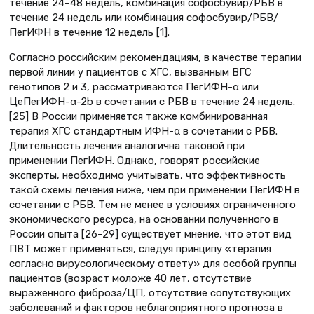
течение 24–48 недель, комбинация софосбувир/РБВ в
течение 24 недель или комбинация софосбувир/РБВ/
ПегИФН в течение 12 недель [1].
Согласно российским рекомендациям, в качестве терапии
первой линии у пациентов с ХГС, вызванным ВГС
генотипов 2 и 3, рассматриваются ПегИФН-α или
ЦеПегИФН-α-2b в сочетании с РБВ в течение 24 недель.
[25] В России применяется также комбинированная
терапия ХГС стандартным ИФН-α в сочетании с РБВ.
Длительность лечения аналогична таковой при
применении ПегИФН. Однако, говорят российские
эксперты, необходимо учитывать, что эффективность
такой схемы лечения ниже, чем при применении ПегИФН в
сочетании с РБВ. Тем не менее в условиях ограниченного
экономического ресурса, на основании полученного в
России опыта [26–29] существует мнение, что этот вид
ПВТ может применяться, следуя принципу «терапия
согласно вирусологическому ответу» для особой группы
пациентов (возраст моложе 40 лет, отсутствие
выраженного фиброза/ЦП, отсутствие сопутствующих
заболеваний и факторов неблагоприятного прогноза в