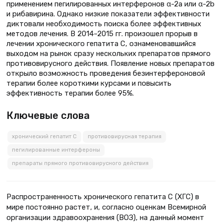
применением пегилированных интерферонов α-2а или α-2b
и рибавирина. Однако низкие показатели эффективности
диктовали необходимость поиска более эффективных
методов лечения. В 2014–2015 гг. произошел прорыв в
лечении хронического гепатита С, ознаменовавшийся
выходом на рынок сразу нескольких препаратов прямого
противовирусного действия. Появление новых препаратов
открыло возможность проведения безинтерфероновой
терапии более короткими курсами и повысить
эффективность терапии более 95%.
Ключевые слова
хронический гепатит С
противовирусная терапия
пегилированные интерфероны
препараты прямого противовирусного действия
Распространенность хронического гепатита С (ХГС) в
мире постоянно растет, и, согласно оценкам Всемирной
организации здравоохранения (ВОЗ), на данный момент