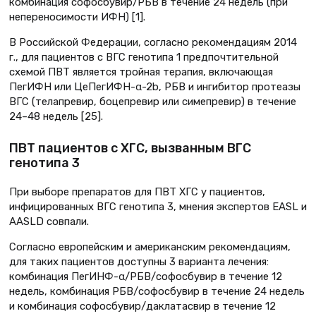
комбинация софосбувир/РБВ в течение 24 недель (при
непереносимости ИФН) [1].
В Российской Федерации, согласно рекомендациям 2014
г., для пациентов с ВГС генотипа 1 предпочтительной
схемой ПВТ является тройная терапия, включающая
ПегИФН или ЦеПегИФН-α-2b, РБВ и ингибитор протеазы
ВГС (телапревир, боцепревир или симепревир) в течение
24–48 недель [25].
ПВТ пациентов с ХГС, вызванным ВГС
генотипа 3
При выборе препаратов для ПВТ ХГС у пациентов,
инфицированных ВГС генотипа 3, мнения экспертов EASL и
AASLD совпали.
Согласно европейским и американским рекомендациям,
для таких пациентов доступны 3 варианта лечения:
комбинация ПегИНФ-α/РБВ/софосбувир в течение 12
недель, комбинация РБВ/софосбувир в течение 24 недель
и комбинация софосбувир/даклатасвир в течение 12