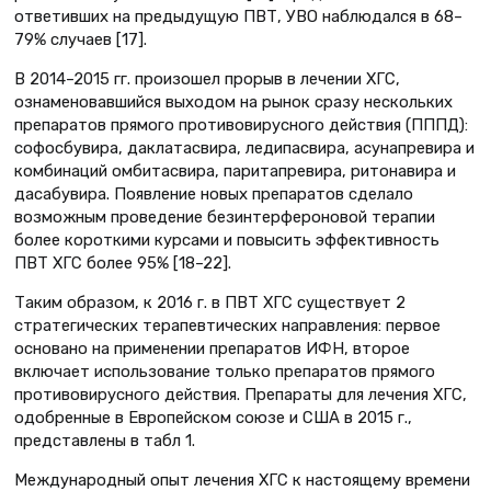
ответивших на предыдущую ПВТ, УВО наблюдался в 68–
79% случаев [17].
В 2014–2015 гг. произошел прорыв в лечении ХГС,
ознаменовавшийся выходом на рынок сразу нескольких
препаратов прямого противовирусного действия (ПППД):
софосбувира, даклатасвира, ледипасвира, асунапревира и
комбинаций омбитасвира, паритапревира, ритонавира и
дасабувира. Появление новых препаратов сделало
возможным проведение безинтерфероновой терапии
более короткими курсами и повысить эффективность
ПВТ ХГС более 95% [18–22].
Таким образом, к 2016 г. в ПВТ ХГС существует 2
стратегических терапевтических направления: первое
основано на применении препаратов ИФН, второе
включает использование только препаратов прямого
противовирусного действия. Препараты для лечения ХГС,
одобренные в Европейском союзе и США в 2015 г.,
представлены в табл 1.
Международный опыт лечения ХГС к настоящему времени