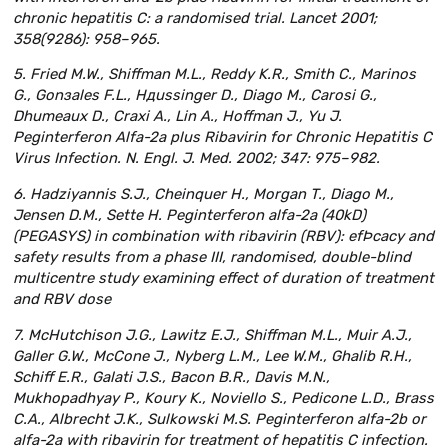
chronic hepatitis C: a randomised trial. Lancet 2001;
358(9286): 958–965.
5. Fried M.W., Shiffman M.L., Reddy K.R., Smith C., Marinos
G., Gonзales F.L., Hдussinger D., Diago M., Carosi G.,
Dhumeaux D., Craxi A., Lin A., Hoffman J., Yu J.
Peginterferon Alfa-2a plus Ribavirin for Chronic Hepatitis C
Virus Infection. N. Engl. J. Med. 2002; 347: 975–982.
6. Hadziyannis S.J., Cheinquer H., Morgan T., Diago M.,
Jensen D.M., Sette H. Peginterferon alfa-2a (40kD)
(PEGASYS) in combination with ribavirin (RBV): efÞcacy and
safety results from a phase III, randomised, double-blind
multicentre study examining effect of duration of treatment
and RBV dose
7. McHutchison J.G., Lawitz E.J., Shiffman M.L., Muir A.J.,
Galler G.W., McCone J., Nyberg L.M., Lee W.M., Ghalib R.H.,
Schiff E.R., Galati J.S., Bacon B.R., Davis M.N.,
Mukhopadhyay P., Koury K., Noviello S., Pedicone L.D., Brass
C.A., Albrecht J.K., Sulkowski M.S. Peginterferon alfa-2b or
alfa-2a with ribavirin for treatment of hepatitis C infection.