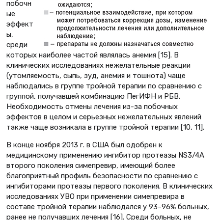
побочн
ые
эффект
ы,
среди
которых наиболее частой являлась анемия [15]. В
клинических исследованиях нежелательные реакции
(утомляемость, сыпь, зуд, анемия и тошнота) чаще
наблюдались в группе тройной терапии по сравнению с
группой, получавшей комбинацию ПегИФН и РБВ.
Необходимость отмены лечения из-за побочных
эффектов в целом и серьезных нежелательных явлений
также чаще возникала в группе тройной терапии [10, 11].
В конце ноября 2013 г. в США был одобрен к
медицинскому применению ингибитор протеазы NS3/4A
второго поколения симепревир, имеющий более
благоприятный профиль безопасности по сравнению с
ингибиторами протеазы первого поколения. В клинических
исследованиях УВО при применении симепревира в
составе тройной терапии наблюдался у 93–96% больных,
ранее не получавших лечения [16]. Среди больных, не