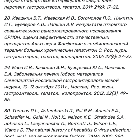
вируса стандартным интерфероном альфа. Клин.
перспект. гастроэнтерол. гепатол. 2011; 21(6): 17–22.
28. Ивашкин В.Т., Маевская М.В., Богомолов П.О., Никитин
И.Г., Буеверов А.О., Лапшин А.В. Результаты открытого
сравнительного рандомизированного исследования
ОРИОН: оценка эффективности отечественных
препаратов Альтевир и Фосфоглив в комбинированной
терапии больных хроническим гепатитом С. Рос. журн.
гастроэнтерол., гепатол, колопроктол. 2012; 22(6): 27–37.
29. Маев И.В., Казюлин А.Н., Кучерявый Ю.А., Маевская
Е.А. Заболевания печени (обзор материалов
Семнадцатой Российской гастроэнтерологической
недели, 10–12 октября 2011 г., Москва). Рос. журн.
гастроэнтерол., гепатол., колопроктол. 2012; 22(3): 49–
56.
30. Thomas D.L., Astemborski J., Rai R.M., Anania F.A.,
Schaeffer M., Galai N., Nolt K., Nelson K.E., Strathdee S.A.,
Johnson L., Laeyendecker O., Boitnott J., Wilson L.E.,
Vlahov D. The natural history of hepatitis C virus infection:
host, viral, and environmental factors. JAMA 2000; 284: