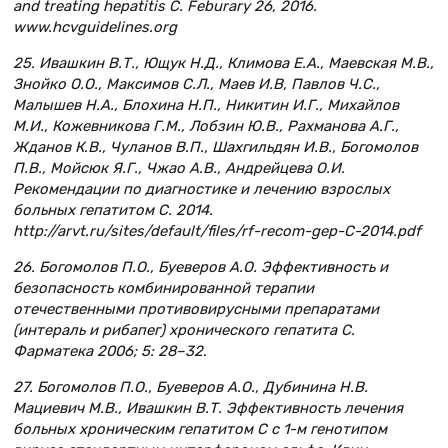
and treating hepatitis C. Feburary 26, 2016.
www.hcvguidelines.org
25. Ивашкин В.Т., Ющук Н.Д., Климова Е.А., Маевская М.В.,
Знойко О.О., Максимов С.Л., Маев И.В, Павлов Ч.С.,
Малышев Н.А., Блохина Н.П., Никитин И.Г., Михайлов
М.И., Кожевникова Г.М., Лобзин Ю.В., Рахманова А.Г.,
Жданов К.В., Чуланов В.П., Шахгильдян И.В., Богомолов
П.В., Мойсюк Я.Г., Чжао А.В., Андрейцева О.И.
Рекомендации по диагностике и лечению взрослых
больных гепатитом С. 2014.
http://arvt.ru/sites/default/files/rf-recom-gep-C-2014.pdf
26. Богомолов П.О., Буеверов А.О. Эффективность и
безопасность комбинированной терапии
отечественными противовирусными препаратами
(интераль и рибапег) хронического гепатита С.
Фарматека 2006; 5: 28–32.
27. Богомолов П.О., Буеверов А.О., Дубинина Н.В.
Мациевич М.В., Ивашкин В.Т. Эффективность лечения
больных хроническим гепатитом С с 1-м генотипом