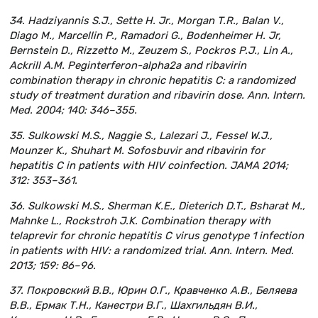
34. Hadziyannis S.J., Sette H. Jr., Morgan T.R., Balan V.,
Diago M., Marcellin P., Ramadori G., Bodenheimer H. Jr,
Bernstein D., Rizzetto M., Zeuzem S., Pockros P.J., Lin A.,
Ackrill A.M. Peginterferon-alpha2a and ribavirin
combination therapy in chronic hepatitis C: a randomized
study of treatment duration and ribavirin dose. Ann. Intern.
Med. 2004; 140: 346–355.
35. Sulkowski M.S., Naggie S., Lalezari J., Fessel W.J.,
Mounzer K., Shuhart M. Sofosbuvir and ribavirin for
hepatitis C in patients with HIV coinfection. JAMA 2014;
312: 353–361.
36. Sulkowski M.S., Sherman K.E., Dieterich D.T., Bsharat M.,
Mahnke L., Rockstroh J.K. Combination therapy with
telaprevir for chronic hepatitis C virus genotype 1 infection
in patients with HIV: a randomized trial. Ann. Intern. Med.
2013; 159: 86–96.
37. Покровский В.В., Юрин О.Г., Кравченко А.В., Беляева
В.В., Ермак Т.Н., Канестри В.Г., Шахгильдян В.И.,