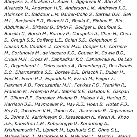
Aboyans V., Abraham J., Adair T., Aggarwal R., Ahn S.Y.,
Alvarado M., Anderson H.R., Anderson L.M., Andrews K.G.,
Atkinson C., Baddour L.M, Barker-Collo S., Bartels D.H., Bell
M.L., Benjamin E.J., Bennett D., Bhalla K., Bikbov B., Bin
Abdulhak A., Birbeck G., Blyth F., Bolliger I., Boufous S.,
Bucello C., Burch M., Burney P., Carapetis J., Chen H., Chou
D., Chugh S.S., Coffeng L.E., Colan S.D., Colquhoun S.,
Colson K.E, Condon J., Connor M.D., Cooper L.T., Corriere
M., Cortinovis M., de Vaccaro K.C., Couser W., Cowie B.C.,
Criqui M.H., Cross M., Dabhadkar K.C., Dahodwala N., De Leo
D., Degenhardt L., Delossantos A., Denenberg J., Des Jarlais
D.C., Dharmaratne S.D., Dorsey E.R., Driscoll T., Duber H.,
Ebel B., Erwin P.J., Espindola P., Ezzati M., Feigin V.,
Flaxman A.D., Forouzanfar M.H., Fowkes F.G., Franklin R.,
Fransen M., Freeman M.K., Gabriel S.E., Gakidou E., Gaspari
F., Gillum R.F., Gonzalez-Medina D., Halasa Y.A., Haring D.,
Harrison J.E., Havmoeller R., Hay R.J., Hoen B., Hotez P.J.,
Hoy D., Jacobsen K.H., James S.L., Jasrasaria R., Jayaraman
S., Johns N., Karthikeyan G., Kassebaum N., Keren A., Khoo
J.P., Knowlton L.M., Kobusingye O., Koranteng A.,
Krishnamurthi R., Lipnick M., Lipshultz S.E., Ohno S.L.,
Mabweijano J., MacIntyre M.F., Mallinger L., March L., Marks