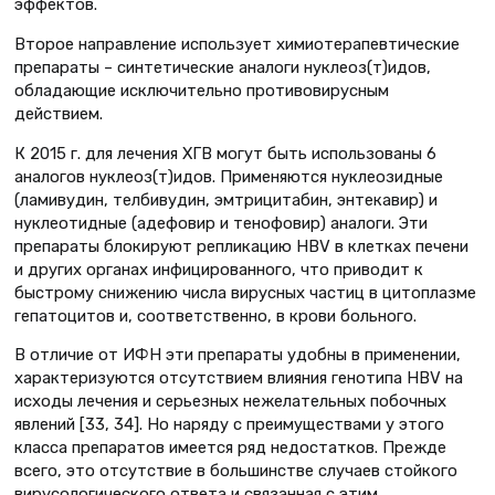
эффектов.
Второе направление использует химиотерапевтические
препараты – синтетические аналоги нуклеоз(т)идов,
обладающие исключительно противовирусным
действием.
К 2015 г. для лечения ХГВ могут быть использованы 6
аналогов нуклеоз(т)идов. Применяются нуклеозидные
(ламивудин, телбивудин, эмтрицитабин, энтекавир) и
нуклеотидные (адефовир и тенофовир) аналоги. Эти
препараты блокируют репликацию HBV в клетках печени
и других органах инфицированного, что приводит к
быстрому снижению числа вирусных частиц в цитоплазме
гепатоцитов и, соответственно, в крови больного.
В отличие от ИФН эти препараты удобны в применении,
характеризуются отсутствием влияния генотипа HBV на
исходы лечения и серьезных нежелательных побочных
явлений [33, 34]. Но наряду с преимуществами у этого
класса препаратов имеется ряд недостатков. Прежде
всего, это отсутствие в большинстве случаев стойкого
вирусологического ответа и связанная с этим