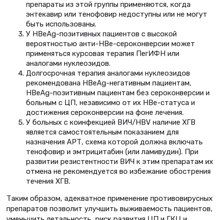
препараты из этой группы применяются, когда
энтекавир или тенофовир недоступны или не могут
быть использованы.
У HBеAg-позитивных пациентов с высокой
вероятностью анти-HBe-сероконверсии может
применяться курсовая терапия ПегИФН или
аналогами нуклеозидов.
Долгосрочная терапия аналогами нуклеозидов
рекомендована HBeAg-негативным пациентам,
HBeAg-позитивным пациентам без сероконверсии и
больным с ЦП, независимо от их HВe-статуса и
достижения сероконверсии на фоне лечения.
У больных с коинфекцией ВИЧ/HBV наличие ХГВ
является самостоятельным показанием для
назначения АРТ, схема которой должна включать
тенофовир и эмтрицитабин (или ламивудин). При
развитии резистентности ВИЧ к этим препаратам их
отмена не рекомендуется во избежание обострения
течения ХГВ.
Таким образом, адекватное применение противовирусных
препаратов позволит улучшить выживаемость пациентов,
уменьшить летальность, риск развития ЦП и ГКЦ и