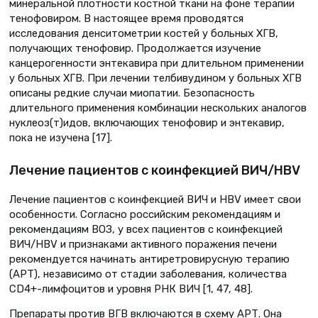
минеральной плотности костной ткани на фоне терапии
тенофовиром. В настоящее время проводятся
исследования денситометрии костей у больных ХГВ,
получающих тенофовир. Продолжается изучение
канцерогенности энтекавира при длительном применении
у больных ХГВ. При лечении телбивудином у больных ХГВ
описаны редкие случаи миопатии. Безопасность
длительного применения комбинации нескольких аналогов
нуклеоз(т)идов, включающих тенофовир и энтекавир,
пока не изучена [17].
Лечение пациентов с коинфекцией ВИЧ/HBV
Лечение пациентов с коинфекцией ВИЧ и HBV имеет свои
особенности. Согласно российским рекомендациям и
рекомендациям ВОЗ, у всех пациентов с коинфекцией
ВИЧ/HBV и признаками активного поражения печени
рекомендуется начинать антиретровирусную терапию
(АРТ), независимо от стадии заболевания, количества
CD4+-лимфоцитов и уровня РНК ВИЧ [1, 47, 48].
Препараты против ВГВ включаются в схему АРТ. Она