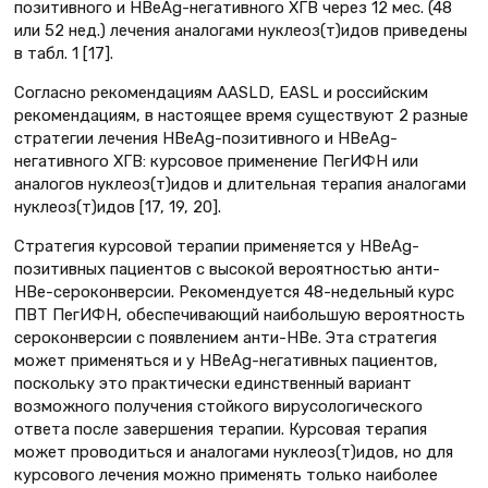
позитивного и HBeAg-негативного ХГВ через 12 мес. (48
или 52 нед.) лечения аналогами нуклеоз(т)идов приведены
в табл. 1 [17].
Согласно рекомендациям AASLD, EASL и российским
рекомендациям, в настоящее время существуют 2 разные
стратегии лечения HBeAg-позитивного и HBeAg-
негативного ХГВ: курсовое применение ПегИФН или
аналогов нуклеоз(т)идов и длительная терапия аналогами
нуклеоз(т)идов [17, 19, 20].
Стратегия курсовой терапии применяется у HBеAg-
позитивных пациентов с высокой вероятностью анти-
HBe-сероконверсии. Рекомендуется 48-недельный курс
ПВТ ПегИФН, обеспечивающий наибольшую вероятность
сероконверсии с появлением анти-HBe. Эта стратегия
может применяться и у HBеAg-негативных пациентов,
поскольку это практически единственный вариант
возможного получения стойкого вирусологического
ответа после завершения терапии. Курсовая терапия
может проводиться и аналогами нуклеоз(т)идов, но для
курсового лечения можно применять только наиболее