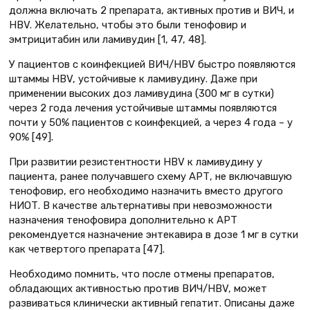
должна включать 2 препарата, активных против и ВИЧ, и
HBV. Желательно, чтобы это были тенофовир и
эмтрицитабин или ламивудин [1, 47, 48].
У пациентов с коинфекцией ВИЧ/HBV быстро появляются
штаммы HBV, устойчивые к ламивудину. Даже при
применении высоких доз ламивудина (300 мг в сутки)
через 2 года лечения устойчивые штаммы появляются
почти у 50% пациентов с коинфекцией, а через 4 года – у
90% [49].
При развитии резистентности HBV к ламивудину у
пациента, ранее получавшего схему АРТ, не включавшую
тенофовир, его необходимо назначить вместо другого
НИОТ. В качестве альтернативы при невозможности
назначения тенофовира дополнительно к АРТ
рекомендуется назначение энтекавира в дозе 1 мг в сутки
как четвертого препарата [47].
Необходимо помнить, что после отмены препаратов,
обладающих активностью против ВИЧ/HBV, может
развиваться клинически активный гепатит. Описаны даже