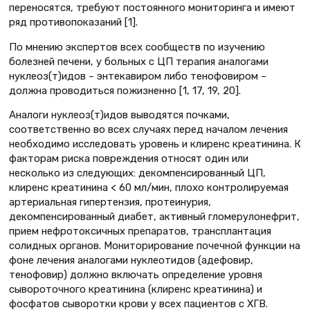
переносятся, требуют постоянного мониторинга и имеют
ряд противопоказаний [1].
По мнению экспертов всех сообществ по изучению
болезней печени, у больных с ЦП терапия аналогами
нуклеоз(т)идов – энтекавиром либо тенофовиром –
должна проводиться пожизненно [1, 17, 19, 20].
Аналоги нуклеоз(т)идов выводятся почками,
соответственно во всех случаях перед началом лечения
необходимо исследовать уровень и клиренс креатинина. К
факторам риска повреждения относят один или
несколько из следующих: декомпенсированный ЦП,
клиренс креатинина < 60 мл/мин, плохо контролируемая
артериальная гипертензия, протеинурия,
декомпенсированный диабет, активный гломерулонефрит,
прием нефротоксичных препаратов, трансплантация
солидных органов. Мониторирование почечной функции на
фоне лечения аналогами нуклеотидов (адефовир,
тенофовир) должно включать определение уровня
сывороточного креатинина (клиренс креатинина) и
фосфатов сыворотки крови у всех пациентов с ХГВ.