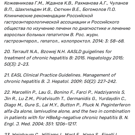
Кожевникова Г.М., Жданов К.В., Рахманова А.Г., Чуланов
В.П., Шахгильдян И.В., Сюткин В.Е., Богомолов П.О.
Клинические рекомендации Российской
гастроэнтерологической ассоциации и Российского
общества по изучению печени по диагностике и лечению
взрослых больных гепатитом В. Рос. журн.
гастроэнтерол., гепатол., колопроктол. 2014; 3: 58–68.
20. Terrault N.A., Bzowej N.H. AASLD guigelines for
treatment of chronic hepatitis B: 2015. Hepatology 2015;
50(3): 2–23.
21. EASL Clinical Practice Guidelines. Management of
chronic hepatitis B. J. Hepatol. 2009; 50(2): 227–242.
22. Marcellin P., Lau G., Bonino F., Farci P., Hadziyannis S,
Jin R., Lu Z.M., Piratvisuth T., Germanidis G., Yurdaydin C.,
Diago M., Gure S., Lai M.Y., Button P., Pluck N. Peginterferon
alfa-2a alone, lamivudine alone, and the two in combination
in patients with for HBeAg-negative chronic hepatitis B. N.
Engl. J. Med. 2004; 351: 1206–1217.
23. Weinbaum C., Williams I., Mast E., Wang S., Finelli L.,