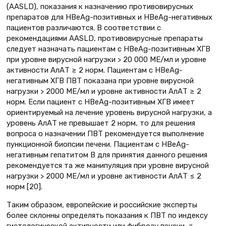
(AASLD), показания к назначению противовирусных
препаратов для HBeAg-позитивных и HBeAg-негативных
пациентов различаются. В соответствии с
рекомендациями AASLD, противовирусные препараты
следует назначать пациентам с HBeAg-позитивным ХГВ
при уровне вирусной нагрузки > 20 000 МЕ/мл и уровне
активности АлАТ ≥ 2 норм. Пациентам с HBeAg-
негативным ХГВ ПВТ показана при уровне вирусной
нагрузки > 2000 МЕ/мл и уровне активности АлАТ ≥ 2
норм. Если пациент с HBeAg-позитивным ХГВ имеет
ориентируемый на лечение уровень вирусной нагрузки, а
уровень АлАТ не превышает 2 норм, то для решения
вопроса о назначении ПВТ рекомендуется выполнение
пункционной биопсии печени. Пациентам с HBeAg-
негативным гепатитом В для принятия данного решения
рекомендуется та же манипуляция при уровне вирусной
нагрузки > 2000 МЕ/мл и уровне активности АлАТ ≤ 2
норм [20].
Таким образом, европейские и российские эксперты
более склонны определять показания к ПВТ по индексу
гистологической активности или фиброзу печени, а