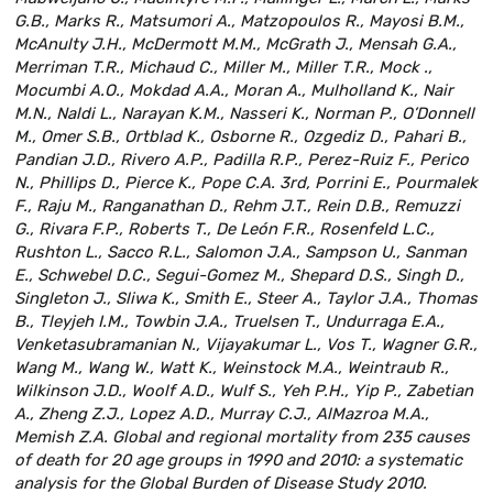
G.B., Marks R., Matsumori A., Matzopoulos R., Mayosi B.M.,
McAnulty J.H., McDermott M.M., McGrath J., Mensah G.A.,
Merriman T.R., Michaud C., Miller M., Miller T.R., Mock .,
Mocumbi A.O., Mokdad A.A., Moran A., Mulholland K., Nair
M.N., Naldi L., Narayan K.M., Nasseri K., Norman P., O’Donnell
M., Omer S.B., Ortblad K., Osborne R., Ozgediz D., Pahari B.,
Pandian J.D., Rivero A.P., Padilla R.P., Perez-Ruiz F., Perico
N., Phillips D., Pierce K., Pope C.A. 3rd, Porrini E., Pourmalek
F., Raju M., Ranganathan D., Rehm J.T., Rein D.B., Remuzzi
G., Rivara F.P., Roberts T., De León F.R., Rosenfeld L.C.,
Rushton L., Sacco R.L., Salomon J.A., Sampson U., Sanman
E., Schwebel D.C., Segui-Gomez M., Shepard D.S., Singh D.,
Singleton J., Sliwa K., Smith E., Steer A., Taylor J.A., Thomas
B., Tleyjeh I.M., Towbin J.A., Truelsen T., Undurraga E.A.,
Venketasubramanian N., Vijayakumar L., Vos T., Wagner G.R.,
Wang M., Wang W., Watt K., Weinstock M.A., Weintraub R.,
Wilkinson J.D., Woolf A.D., Wulf S., Yeh P.H., Yip P., Zabetian
A., Zheng Z.J., Lopez A.D., Murray C.J., AlMazroa M.A.,
Memish Z.A. Global and regional mortality from 235 causes
of death for 20 age groups in 1990 and 2010: a systematic
analysis for the Global Burden of Disease Study 2010.