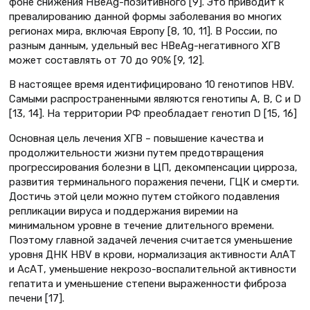
фоне снижения HBeAg-позитивного [9]. Это приводит к
превалированию данной формы заболевания во многих
регионах мира, включая Европу [8, 10, 11]. В России, по
разным данным, удельный вес HBeAg-негативного ХГВ
может составлять от 70 до 90% [9, 12].
В настоящее время идентифицировано 10 генотипов HBV.
Самыми распространенными являются генотипы А, В, С и D
[13, 14]. На территории РФ преобладает генотип D [15, 16]
Основная цель лечения ХГВ – повышение качест­ва и
продолжительности жизни путем предотвращения
прогрессирования болезни в ЦП, декомпенсации цирроза,
развития терминального поражения печени, ГЦК и смерти.
Достичь этой цели можно путем стойкого подавления
репликации вируса и поддержания виремии на
минимальном уровне в течение длительного времени.
Поэтому главной задачей лечения считается уменьшение
уровня ДНК HBV в крови, нормализация активности АлАТ
и АсАТ, уменьшение некрозо-воспалительной активности
гепатита и уменьшение степени выраженности фиброза
печени [17].