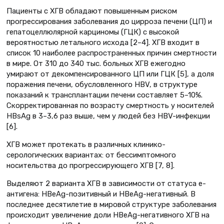
Пациенты с ХГВ обладают повышенным риском
прогрессирования заболевания до цирроза печени (ЦП) и
гепатоцеллюлярной карциномы (ГЦК) с высокой
вероятностью летального исхода [2–4]. ХГВ входит в
список 10 наиболее распространенных причин смертности
в мире. От 310 до 340 тыс. больных ХГВ ежегодно
умирают от декомпенсированного ЦП или ГЦК [5], а доля
поражения печени, обусловленного HBV, в структуре
показаний к трансплантации печени составляет 5–10%.
Скорректированная по возрасту смертность у носителей
HBsAg в 3–3,6 раз выше, чем у людей без HBV-инфекции
[6].
ХГВ может протекать в различных клинико-
серологических вариантах: от бессимптомного
носительства до прогрессирующего ХГВ [7, 8].
Выделяют 2 варианта ХГВ в зависимости от статуса е-
антигена: HВeAg-позитивный и HBeAg-негативный. В
последнее десятилетие в мировой структуре заболевания
происходит увеличение доли HBeAg-негативного ХГВ на