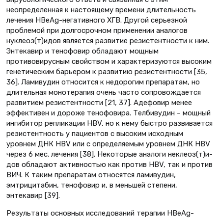
неопределенная к настоящему времени длительность
лечения HBeAg-негативного ХГВ. Другой серьезной
проблемой при долгосрочном применении аналогов
нуклео­з(т)идов является развитие резистентности к ним.
Энтекавир и тенофовир обладают мощным
противовирусным свойством и характеризуются высоким
генетическим барьером к развитию резистентности [35,
36]. Ламивудин относится к недорогим препаратам, но
длительная монотерапия очень часто сопровождается
развитием резистентности [21, 37]. Адефовир менее
эффективен и дороже тенофовира. Телбивудин – мощный
ингибитор репликации HBV, но к нему быстро развивается
резистентность у пациентов с высоким исходным
уровнем ДНК HBV или с определяемым уровнем ДНК HBV
через 6 мес. лечения [38]. Некоторые аналоги неклеоз(т)и­
дов обладают активностью как против HBV, так и против
ВИЧ. К таким препаратам относятся ламивудин,
эмтрицитабин, тенофовир и, в меньшей степени,
энтекавир [39].
Результаты основных исследований терапии HBeAg-