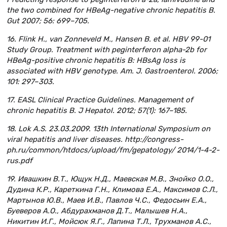
the two combined for HBeAg-negative chronic hepatitis B.
Gut 2007; 56: 699–705.
16. Flink H., van Zonneveld M., Hansen B. et al. HBV 99-01
Study Group. Treatment with peginterferon alpha-2b for
HBeAg-positive chronic hepatitis B: HBsAg loss is
associated with HBV genotype. Am. J. Gastroenterol. 2006;
101: 297–303.
17. EASL Clinical Practice Guidelines. Management of
chronic hepatitis B. J Hepatol. 2012; 57(1): 167–185.
18. Lok A.S. 23.03.2009. 13th International Symposium on
viral hepatitis and liver diseases. http://congress-
ph.ru/common/htdocs/upload/fm/gepatology/ 2014/1-4-2-
rus.pdf
19. Ивашкин В.Т., Ющук Н.Д., Маевская М.В., Знойко О.О.,
Дудина К.Р., Кареткина Г.Н., Климова Е.А., Максимов С.Л.,
Мартынов Ю.В., Маев И.В., Павлов Ч.С., Федосьин Е.А.,
Буеверов А.О., Абдурахманов Д.Т., Малышев Н.А.,
Никитин И.Г., Мойсюк Я.Г., Лапина Т.Л., Трухманов А.С.,