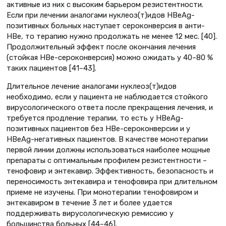
активные из них с высоким барьером резистентности.
Если при лечении аналогами нуклеоз(т)идов HBеAg-
позитивных больных наступает сероконверсия в анти-
HBe, то терапию нужно продолжать не менее 12 мес. [40].
Продолжительный эффект после окончания лечения
(стойкая HBe-сероконверсия) можно ожидать у 40–80 %
таких пациентов [41–43].
Длительное лечение аналогами нуклеоз(т)идов
необходимо, если у пациента не наблюдается стойкого
вирусологического ответа после прекращения лечения, и
требуется продление терапии, то есть у HBeAg-
позитивных пациентов без HBe-сероконверсии и у
HBeAg-негативных пациентов. В качестве монотерапии
первой линии должны использоваться наиболее мощные
препараты с оптимальным профилем резистентности –
тенофовир и энтекавир. Эффективность, безопасность и
переносимость энтекавира и тенофовира при длительном
приеме не изучены. При монотерапии тенофовиром и
энтекавиром в течение 3 лет и более удается
поддерживать вирусологическую ремиссию у
большинства больных [44–46].