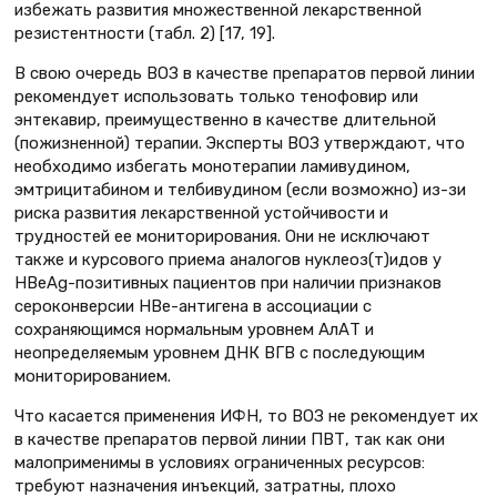
избежать развития множественной лекарственной
резистентности (табл. 2) [17, 19].
В свою очередь ВОЗ в качестве препаратов первой линии
рекомендует использовать только тенофовир или
энтекавир, преимущественно в качестве длительной
(пожизненной) терапии. Эксперты ВОЗ утверждают, что
необходимо избегать монотерапии ламивудином,
эмтрицитабином и телбивудином (если возможно) из-зи
риска развития лекарственной устойчивости и
трудностей ее мониторирования. Они не исключают
также и курсового приема аналогов нуклеоз(т)идов у
HBeAg-позитивных пациентов при наличии признаков
сероконверсии HBe-антигена в ассоциации с
сохраняющимся нормальным уровнем АлАТ и
неопределяемым уровнем ДНК ВГВ с последующим
мониторированием.
Что касается применения ИФН, то ВОЗ не рекомендует их
в качестве препаратов первой линии ПВТ, так как они
малоприменимы в условиях ограниченных ресурсов:
требуют назначения инъекций, затратны, плохо