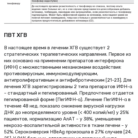
ПВТ ХГВ
В настоящее время в лечении ХГВ существует 2
стратегических терапевтических направления. Первое из
них основано на применении препаратов интерферона
(ИФН) с множественными механизмами воздействия:
противовирусным, иммуномодулирующим,
антипролиферативным и антифибротическим [21–23]. Для
лечения ХГВ зарегистрированы 2 типа препаратов ИФН-α
– стандартный и пегилированный. Предпочтение отдается
пегилированной форме (ПегИФН-α). Лечение ПегИФН-α в
течение 48 нед. показало снижение вирусной нагрузки
ДНК до неопределяемого уровня (< 400 копий/мл) у 25%
пациентов, нормализацию АлАТ – у 38%, уменьшение
некрозо-воспалительной активности в ткани печени – у
52%. Сероконверсия HBeAg произошла в 27% случаев [24,