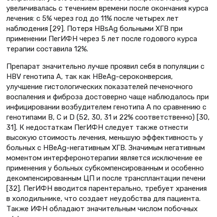
увеличивалась с течением времени после окончания курса
лечения: с 5% через год до 11% после четырех лет
наблюдения [29]. Потеря HBsAg больными ХГВ при
применении ПегИФН через 5 лет после годового курса
терапии составила 12%.
Препарат значительно лучше проявил себя в популяции с
HBV генотипа А, так как HBeAg-сероконверсия,
улучшение гистологических показателей печеночного
воспаления и фиброза достоверно чаще наблюдалось при
инфицировании возбудителем генотипа А по сравнению с
генотипами В, С и D (52, 30, 31 и 22% соответственно) [30,
31]. К недостаткам ПегИФН следует также отнести
высокую стоимость лечения, меньшую эффективность у
больных с HBeAg-негативным ХГВ. Значимым негативным
моментом интерферонотерапии является исключение ее
применения у больных субкомпенсированным и особенно
декомпенсированным ЦП и после трансплантации печени
[32]. ПегИФН вводится парентерально, требует хранения
в холодильнике, что создает неудобства для пациента.
Также ИФН обладают значительным числом побочных