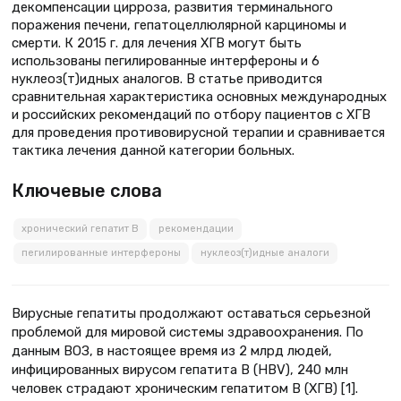
декомпенсации цирроза, развития терминального
поражения печени, гепатоцеллюлярной карциномы и
смерти. К 2015 г. для лечения ХГВ могут быть
использованы пегилированные интерфероны и 6
нуклеоз(т)идных аналогов. В статье приводится
сравнительная характеристика основных международных
и российских рекомендаций по отбору пациентов с ХГВ
для проведения противовирусной терапии и сравнивается
тактика лечения данной категории больных.
Ключевые слова
хронический гепатит В
рекомендации
пегилированные интерфероны
нуклеоз(т)идные аналоги
Вирусные гепатиты продолжают оставаться серьезной
проблемой для мировой системы здравоохранения. По
данным ВОЗ, в настоящее время из 2 млрд людей,
инфицированных вирусом гепатита В (HBV), 240 млн
человек страдают хроническим гепатитом В (ХГВ) [1].