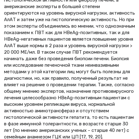
американские эксперты в большей степени
ориентируются на уровень вирусной нагрузки, активность
АлАТ и затем уже на гистологическую активность. Но при
этом эксперты объединились во мнении, что однозначным
показанием к ПВТ как для HBeAg-позитивных, так и для
HBeAg-негативных пациентов является повышение уровня
АлАТ выше нормы в 2 раза и уровень вирусной нагрузки >
20 000 МЕ/мл. В таком случае ПВТ рекомендуется
начинать даже без проведения биопсии печени. Биопсия
или исследование печеночной ткани неинвазивными
методами у этой категории лиц могут быть полезны для
диагностики, но, как правило, полученный результат не
влияет на решение о проведении терапии. Также, согласно
общему мнению экспертов, назначение противовирусного
лечения целесообразно HBeAg-позитивным пациентам с
высоким уровнем репликации вируса, нормальной
активностью аминотрансфераз и отсутствием
гистологической активности гепатита, то есть пациентам
в фазе иммунной толерантности, в возрасте старше 30
лет (по мнению американских ученых – старше 40 лет) с
семейным анамнезом ГЦК или ЦП [17, 19, 20].