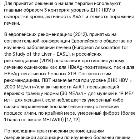
Для принятия решения о начале терапии используют
главным образом 3 критерия: уровень ДНК HBV в
сыворотке крови, активность АлАТ и тяжесть поражения
печени.
В европейских рекомендациях (2012), принятых на
согласительной конференции Европейского общества по
изучению заболеваний печени (European Association for
the Study of the Liver – EASL), и российских
рекомендациях (2014) показания к противовирусному
лечению одинаковы как для HBeAg-позитивных, так и для
HBeAg-негативных больных ХГВ. Согласно этим
рекомендациям, ПВТ назначается при уровне ДНК HBV >
2000 МЕ/мл и/или активности АлАТ, превышающей
верхнюю границу нормы (30 МЕ/мл – для мужчин и 19 МЕ/
мл – для женщин), если наблюдается умеренный либо
сильно выраженный воспалительно-некротический
процесс и/или, по крайней мере, умеренный фиброз (более
1 балла по шкале METAVIR) [17, 19].
По последним практическим рекомендациям
Американской ассоциации по изучению болезней печени