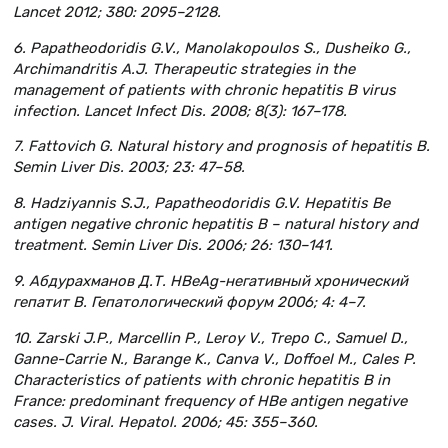
Lancet 2012; 380: 2095–2128.
6. Papatheodoridis G.V., Manolakopoulos S., Dusheiko G.,
Archimandritis A.J. Therapeutic strategies in the
management of patients with chronic hepatitis B virus
infection. Lancet Infect Dis. 2008; 8(3): 167–178.
7. Fattovich G. Natural history and prognosis of hepatitis B.
Semin Liver Dis. 2003; 23: 47–58.
8. Hadziyannis S.J., Papatheodoridis G.V. Hepatitis Be
antigen negative chronic hepatitis B – natural history and
treatment. Semin Liver Dis. 2006; 26: 130–141.
9. Абдурахманов Д.Т. HBeAg-негативный хронический
гепатит В. Гепатологический форум 2006; 4: 4–7.
10. Zarski J.P., Marcellin P., Leroy V., Trepo C., Samuel D.,
Ganne-Carrie N., Barange K., Canva V., Doffoel M., Cales P.
Characteristics of patients with chronic hepatitis B in
France: predominant frequency of HBe antigen negative
cases. J. Viral. Hepatol. 2006; 45: 355–360.