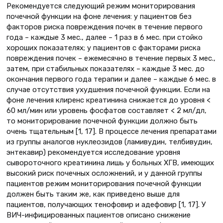
Рекомендуется следующий режим мониторирования
почечной функции на фоне лечения: у пациентов без
факторов риска повреждения почек в течение первого
года – каждые 3 мес., далее – 1 раз в 6 мес. при стойко
хороших показателях; у пациентов с факторами риска
повреждения почек – ежемесячно в течение первых 3 мес.,
затем, при стабильных показателях – каждые 3 мес. до
окончания первого года терапии и далее – каждые 6 мес. в
случае отсутствия ухудшения почечной функции. Если на
фоне лечения клиренс креатинина снижается до уровня <
60 мл/мин или уровень фосфатов составляет < 2 мл/дл,
то мониторирование почечной функции должно быть
очень тщательным [1, 17]. В процессе лечения препаратами
из группы аналогов нуклеозидов (ламивудин, телбивудин,
энтекавир) рекомендуется исследование уровня
сывороточного креатинина лишь у больных ХГВ, имеющих
высокий риск почечных осложнений, и у данной группы
пациентов режим мониторирования почечной функции
должен быть таким же, как приведено выше для
пациентов, получающих тенофовир и адефовир [1, 17]. У
ВИЧ-инфицированных пациентов описано снижение