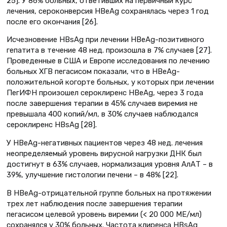
25]. У 86% больных, ответивших на первичный курс
лечения, сероконверсия HBeAg сохранялась через 1 год
после его окончания [26].
Исчезновение HBsAg при лечении HBeAg-позитивного
гепатита в течение 48 нед. произошла в 7% случаев [27].
Проведенные в США и Европе исследования по лечению
больных ХГВ пегасисом показали, что в HBeAg-
положительной когорте больных, у которых при лечении
ПегИФН произошел сероклиренс HBeAg, через 3 года
после завершения терапии в 45% случаев виремия не
превышала 400 копий/мл, в 30% случаев наблюдался
сероклиренс HBsAg [28].
У HBeAg-негативных пациентов через 48 нед. лечения
неопределяемый уровень вирусной нагрузки ДНК был
достигнут в 63% случаев, нормализация уровня АлАТ – в
39%, улучшение гистологии печени – в 48% [22].
В HBeAg-отрицательной группе больных на протяжении
трех лет наблюдения после завершения терапии
пегасисом целевой уровень виремии (< 20 000 МЕ/мл)
сохранялся у 30% больных. Частота клиренса HBsAg