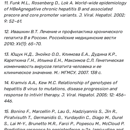
11. Funk M.L., Rosenberg D., Lok A. World-wide epidemiology
of HBeAgnegative chronic hepatitis B and associated
precore and core promoter variants. J. Viral. Hepatol. 2002;
9: 52–61.
12. Ивашкин В.Т. Лечение и профилактика хронического
гепатита В в России. Российские медицинские вести
2010; XV(1): 65–70.
13. Ющук Н.Д., Знойко О.О., Климова Е.А., Дудина К.Р.,
Кареткина Г.Н., Ильина Е.Н., Максимов С.Л. Генетическая
изменчивость вирусов гепатита человека и ее
клиническое значение. М.: МГМСУ, 2007. 138 с.
14. Kramvis A.A., Kew M.C. Relationship of genotypes of
hepatitis B virus to mutations, disease progression and
response to intivirl therapy. J. Viral. Hepatol. 2005; 12: 456–
446.
15. Bonino F., Marcellin P., Lau G., Hadziyannis S., Jin R.,
Piratvisuth T., Germanidis G., Yurdaydin C., Diago M., Gurel
S., Lai M-Y., Brunetto M.R., Farci P., Popescu M., McCloud P.
Predicting response to peginterferon a-2a, lamivudine and