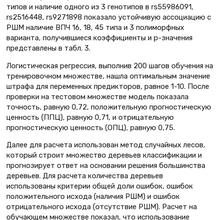
типов и наличие одного из 3 генотипов в rs55986091,
rs2516448, rs9271898 показало устойчивую ассоциацию с
РШМ наличие ВПЧ 16, 18, 45 типа и 3 полиморфных
варианта, получившиеся коэффициенты и p-значения
представлены в табл. 3.
Логистическая регрессия, выполнив 200 шагов обучения на
тренировочном множестве, нашла оптимальным значение
штрафа для переменных предикторов, равное 1-10. После
проверки на тестовом множестве модель показала
точность, равную 0,72, положительную прогностическую
ценность (ППЦ), равную 0,71, и отрицательную
прогностическую ценность (ОПЦ), равную 0,75.
Далее для расчета использован метод случайных лесов,
который строит множество деревьев классификации и
прогнозирует ответ на основании решения большинства
деревьев. Для расчета количества деревьев
использованы критерии общей доли ошибок, ошибок
положительного исхода (наличия РШМ) и ошибок
отрицательного исхода (отсутствие РШМ). Расчет на
обучающем множестве показал, что использование