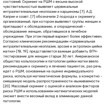
состояний. Скрининг на РШМ с весьма высокой
чувствительностью выявляет цервикальные
интраэпителиальные неоплазии и карциномы [7]. А.Д.
Каприн и соавт. [7] обозначили 2 подхода к скринингу:
организованный, при котором выявляют группы женщин и
приглашают к обследованию, и спорадический –
обследование женщин, обратившихся в лечебное
учреждение. При этом первый вариант более эффективен.
Согласно клиническим рекомендациям «Цервикальная
интраэпителиальная неоплазия, эрозия и эктропион шейки
матки» [18, 19], представляется важным добавить ВПЧ-
тестирование для женщин старше 30 лет. Американское
общество кольпоскопии и патологии шейки матки ввело
рекомендации к скринингу и лечению пациенток, раз речь
идет о РШМ, основанные на оценке индивидуального
риска, используя математические формулы, а конкретно –
смешанную модель распространенности–выживаемости
[20]. Массовый скрининг с оценкой и анализом факторов
риска РШМ и использованием математических моделей
сможет внести весомый вклад в элиминацию данной
патологии.