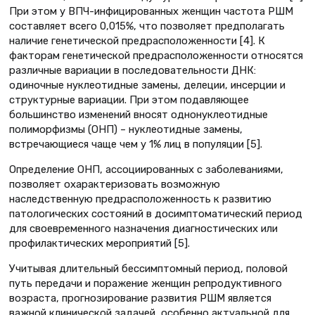
При этом у ВПЧ-инфицированных женщин частота РШМ
составляет всего 0,015%, что позволяет предполагать
наличие генетической предрасположенности [4]. К
факторам генетической предрасположенности относятся
различные вариации в последовательности ДНК:
одиночные нуклеотидные замены, делеции, инсерции и
структурные вариации. При этом подавляющее
большинство изменений вносят однонуклеотидные
полиморфизмы (ОНП) – нуклеотидные замены,
встречающиеся чаще чем у 1% лиц в популяции [5].
Определение ОНП, ассоциированных с заболеваниями,
позволяет охарактеризовать возможную
наследственную предрасположенность к развитию
патологических состояний в досимптоматический период
для своевременного назначения диагностических или
профилактических мероприятий [5].
Учитывая длительный бессимптомный период, половой
путь передачи и поражение женщин репродуктивного
возраста, прогнозирование развития РШМ является
важной клинической задачей, особенно актуальной для