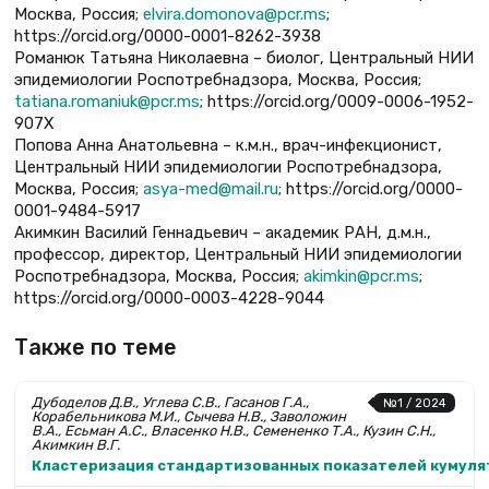
Москва, Россия;
elvira.domonova@pcr.ms
;
https://orcid.org/0000-0001-8262-3938
Романюк Татьяна Николаевна – биолог, Центральный НИИ
эпидемиологии Роспотребнадзора, Москва, Россия;
tatiana.romaniuk@pcr.ms
; https://orcid.org/0009-0006-1952-
907X
Попова Анна Анатольевна – к.м.н., врач-инфекционист,
Центральный НИИ эпидемиологии Роспотребнадзора,
Москва, Россия;
asya-med@mail.ru
; https://orcid.org/0000-
0001-9484-5917
Акимкин Василий Геннадьевич – академик РАН, д.м.н.,
профессор, директор, Центральный НИИ эпидемиологии
Роспотребнадзора, Москва, Россия;
akimkin@pcr.ms
;
https://orcid.org/0000-0003-4228-9044
Также по теме
Дубоделов Д.В., Углева С.В., Гасанов Г.А.,
№1 / 2024
Корабельникова М.И., Сычева Н.В., Заволожин
В.А., Есьман А.С., Власенко Н.В., Семененко Т.А., Кузин С.Н.,
Акимкин В.Г.
Кластеризация стандартизованных показателей кумуля