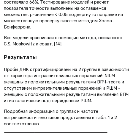
составляло 66%. Тестирование моделей и расчет
показателя точности выполнены на оставшемся
множестве, p-значение < 0,05 подвергнуто поправке на
множественную проверку гипотез методом Холма–
Бонферрони.
Все модели сравнивали с помощью метода, описанного
C.S. Moskowitz и соавт. [14].
Результаты
Пробы ДНК стратифицированы на 2 группы в зависимости
от характера интраэпителиальных поражений: NILM –
женщины с положительными результатами ВПЧ-теста и
отсутствием интраэпителиальных поражений и РШМ –
женщины с положительными результатами выявления ВПЧ
и гистологически подтвержденным РШМ.
Подробная информация о группах и частоте
встречаемости генотипов представлены в табл. 1 и 2
соответственно.