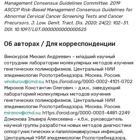
Management Consensus Guidelines Committee. 2019
ASCCP Risk-Based Management Consensus Guidelines for
Abnormal Cervical Cancer Screening Tests and Cancer
Precursors. J. Low. Genit. Tract. Dis. 2020; 24(2): 102–31.
DOI: 10.1097/LGT.0000000000000525
Об авторах / Для корреспонденции
Винокуров Михаил Андреевич – младший научный
сотрудник лаборатории молекулярных методов изучения
генетических полиморфизмов, Центральный НИИ
эпидемиологии Роспотребнадзора, Москва, Россия;
vinokurov@cmd.su
; https://orcid.org/0000-0002-4101-0702
Миронов Константин Олегович – д.м.н., заведующий
лабораторией молекулярных методов изучения
генетических полиморфизмов, Центральный НИИ
эпидемиологии Роспотребнадзора, Москва, Россия;
mironov@cmd.su
; https://orcid.org/0000-0003-4481-2249
Домонова Эльвира Алексеевна – к.б.н., руководитель
научной группы разработки новых методов диагностики
оппортунистических и папилломавирусных инфекций,
Центральный НИИ эпидемиологии Роспотребнадзора,