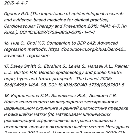
2015-4-4-7
Oganov R.G. (The importance of epidemiological research
and evidence-based medicine for clinical practice).
Cardiovascular Therapy and Prevention 2015; 14(4): 4–7. (In
Russ.). DOI:10.15829/1728-8800-2015-4-4-7
16. Hua C., Choi Y.J. Companion to BER 642: Advanced
regression methods. https://bookdown.org/chua/ber642_
advanced_regression
17. Davey Smith G., Ebrahim S., Lewis S., Hansell A.L., Palmer
L.J., Burton P.R. Genetic epidemiology and public health:
hope, hype, and future prospects. The Lancet 2005;
366(9495): 1484–98. DOI: 10.1016/S0140-6736(05)67601-5
18. Короленкова Л.И., Завольская Ж.А., Лешкина Г.В.
Новые возможности молекулярного тестирования в
цервикальном скрининге и ранней диагностике предрака
и рака шейки матки (по материалам клинических
рекомендаций «Цервикальная интраэпителиальная
неоплазия, эрозия и эктропион шейки матки» Минздрава
России от 2020 года). Медицинский оппонент 2020; (3):