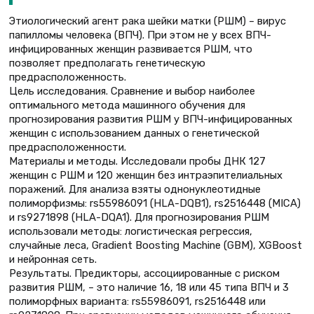
Этиологический агент рака шейки матки (РШМ) – вирус
папилломы человека (ВПЧ). При этом не у всех ВПЧ-
инфицированных женщин развивается РШМ, что
позволяет предполагать генетическую
предрасположенность.
Цель исследования. Сравнение и выбор наиболее
оптимального метода машинного обучения для
прогнозирования развития РШМ у ВПЧ-инфицированных
женщин с использованием данных о генетической
предрасположенности.
Материалы и методы. Исследовали пробы ДНК 127
женщин с РШМ и 120 женщин без интраэпителиальных
поражений. Для анализа взяты однонуклеотидные
полиморфизмы: rs55986091 (HLA-DQB1), rs2516448 (MICA)
и rs9271898 (HLA-DQA1). Для прогнозирования РШМ
использовали методы: логистическая регрессия,
случайные леса, Gradient Boosting Machine (GBM), XGBoost
и нейронная сеть.
Результаты. Предикторы, ассоциированные с риском
развития РШМ, – это наличие 16, 18 или 45 типа ВПЧ и 3
полиморфных варианта: rs55986091, rs2516448 или