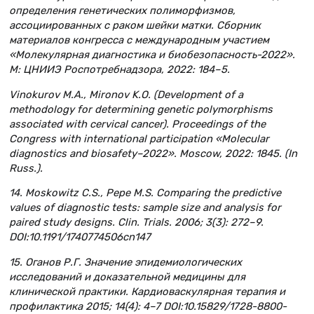
определения генетических полиморфизмов,
ассоциированных с раком шейки матки. Сборник
материалов конгресса с международным участием
«Молекулярная диагностика и биобезопасность-2022».
М: ЦНИИЭ Роспотребнадзора, 2022: 184–5.
Vinokurov M.A., Mironov K.O. (Development of a
methodology for determining genetic polymorphisms
associated with cervical cancer). Proceedings of the
Congress with international participation «Molecular
diagnostics and biosafety–2022». Moscow, 2022: 1845. (In
Russ.).
14. Moskowitz C.S., Pepe M.S. Comparing the predictive
values of diagnostic tests: sample size and analysis for
paired study designs. Clin. Trials. 2006; 3(3): 272–9.
DOI:10.1191/1740774506cn147
15. Оганов Р.Г. Значение эпидемиологических
исследований и доказательной медицины для
клинической практики. Кардиоваскулярная терапия и
профилактика 2015; 14(4): 4–7 DOI:10.15829/1728-8800-