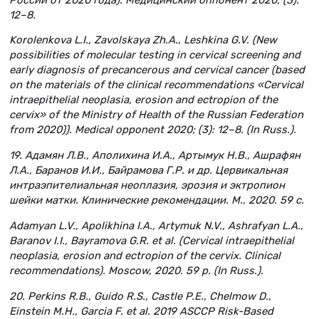
12–8.
Korolenkova L.I., Zavolskaya Zh.A., Leshkina G.V. (New
possibilities of molecular testing in cervical screening and
early diagnosis of precancerous and cervical cancer (based
on the materials of the clinical recommendations «Cervical
intraepithelial neoplasia, erosion and ectropion of the
cervix» of the Ministry of Health of the Russian Federation
from 2020)). Medical opponent 2020; (3): 12–8. (In Russ.).
19. Адамян Л.В., Аполихина И.А., Артымук Н.В., Ашрафян
Л.А., Баранов И.И., Байрамова Г.Р. и др. Цервикальная
интраэпителиальная неоплазия, эрозия и эктропион
шейки матки. Клинические рекомендации. М., 2020. 59 с.
Adamyan L.V., Apolikhina I.A., Artymuk N.V., Ashrafyan L.A.,
Baranov I.I., Bayramova G.R. et al. (Cervical intraepithelial
neoplasia, erosion and ectropion of the cervix. Clinical
recommendations). Moscow, 2020. 59 p. (In Russ.).
20. Perkins R.B., Guido R.S., Castle P.E., Chelmow D.,
Einstein M.H., Garcia F. et al. 2019 ASCCP Risk-Based