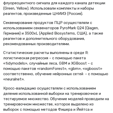
флуоресцентного сигнала для каждого канала детекции
(Green, Yellow). Использовали комплекты и наборы
реагентов, произведенные ЦНИИЭ (Россия).
Секвенирование продуктов ПЦР осуществляли с
использованием секвенаторов PyroMark Q24 (Qiagen,
Германия) и 3500xL (Applied Biosystems, США), а также
реагентов и дополнительного оборудования,
рекомендованных производителями.
Статистические расчеты выполнены в среде R:
логистическая регрессия – с помощью пакета
«tidymodels», случайные леса, GBM и XGBoost – с
помощью пакетов «randomForest», «gbm», «xgboost»
соответственно, обучение нейронных сетей – с помощью
«neuralnet».
Кросс-валидацию осуществляли с использованием
деления использованной выборки на тренировочное и
тестируемое множество. Обучение моделей проводили на
тренировочном множестве, которое выделено из
выборок с помощью методов Фишера и Йейтса и