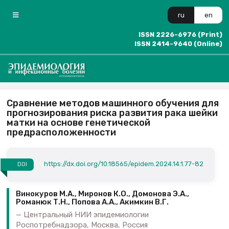
ru
en
ISSN 2226-6976 (Print)
ISSN 2414-9640 (Online)
Сравнение методов машинного обучения для
прогнозирования риска развития рака шейки
матки на основе генетической
предрасположенности
https://dx.doi.org/10.18565/epidem.2024.14.1.77-82
DOI
Винокуров М.А., Миронов К.О., Домонова Э.А.,
Романюк Т.Н., Попова А.А., Акимкин В.Г.
Центральный НИИ эпидемиологии
Роспотребнадзора, Москва, Россия