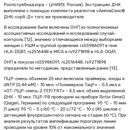
Роспотребнадзора – ЦНИИЭ, Россия). Экстракцию ДНК
выполняли с помощью комплекта реагентов «АмплиСенс®
ДНК-сорб-Д» того же производителя.
В исследование были включены ОНП из полногеномных
ассоциативных исследований и исследований случай–
контроль [12], значимо отличающиеся между выборками
женщин с РШМ и группой сравнения: rs55986091 в гене
HLA-DQB1, rs2516448 в MICA и rs9271898 в HLA-DQA1.
ОНП в локусах rs55986091, rs2516448, rs9271898
определяли по методикам, представленным ранее [13].
ПЦР-смесь объемом 25 мкл включала: праймеры, зонды и
dNTP (0,44 мM) – 10 мкл; «Полимераза TaqF» – 0,5 мкл и
«ОТ-ПЦР-смесь-2 FEP/FRT» – 4,5 мкл; объем выделенной
ДНК – 10 мкл. ПЦР-РВ проводили на приборе Rotor GeneQ
(Qiagen, Германия) по следующей программе: 95 ºС – 15 мин
(1 цикл); 95 ºС – 5 с/60 ºС – 20 с/72 ºС – 10 с (45 циклов с
детекцией флуоресцентного сигнала на стадии 60 ºС). При
анализе результатов амплификации пороговую линию
проводили на уровне 10% от максимального значения