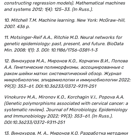
constructing regression models). Mathematical machines
and systems 2012; 1(4): 125–33. (In Russ.).
10. Mitchell T.M. Machine learning. New York: McGraw-hill,
2007. 436 p.
11. Motsinger-Reif A.A., Ritchie M.D. Neural networks for
genetic epidemiology: past, present, and future. BioData
Min. 2008; 1(1): 3. DOI: 10.1186/1756-0381-1-3
12. Винокуров М.А., Миронов К.О., Корчагин В.И., Попова
А.А. Генетические полиморфизмы, ассоциированные с
раком шейки матки: систематический обзор. Журнал
микробиологии, эпидемиологии и иммунобиологии 2022;
99(3): 353–61. DOI:10.36233/0372-9311-251
Vinokurov M.A., Mironov K.O., Korchagin V.I., Popova A.A.
(Genetic polymorphisms associated with cervical cancer: a
systematic review). Journal of Microbiology, Epidemiology
and Immunobiology 2022; 99(3): 353–61. (In Russ.).
DOI:10.36233/0372-9311-251
13. Винокуров, М. А., Миронов К.О. Разработка методики