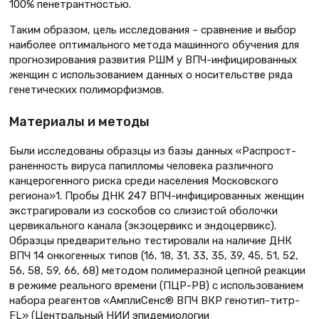
100% пенетрантностью.
Таким образом, цель исследования – сравнение и выбор
наиболее оптимального метода машинного обучения для
прогнозирования развития РШМ у ВПЧ-инфицированных
женщин с использованием данных о носительстве ряда
генетических полиморфизмов.
Материалы и методы
Были исследованы образцы из базы данных «Распрост­
раненность вируса папилломы человека различного
канцерогенного риска среди населения Московского
региона»1. Пробы ДНК 247 ВПЧ-инфицированных женщин
экстрагировали из соскобов со слизистой оболочки
цервикального канала (экзоцервикс и эндоцервикс).
Образцы предварительно тестировали на наличие ДНК
ВПЧ 14 онкогенных типов (16, 18, 31, 33, 35, 39, 45, 51, 52,
56, 58, 59, 66, 68) методом полимеразной цепной реакции
в режиме реального времени (ПЦР-РВ) с использованием
набора реагентов «АмплиСенс® ВПЧ ВКР генотип-титр-
FL» (Центральный НИИ эпидемиологии