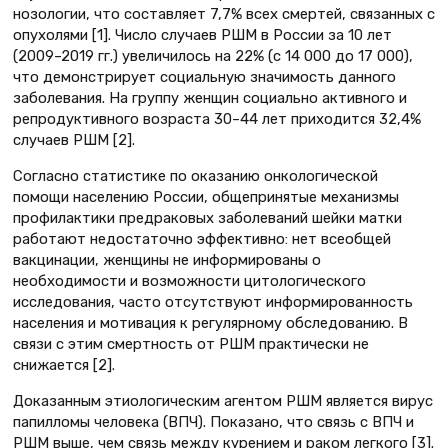
нозологии, что составляет 7,7% всех смертей, связанных с
опухолями [1]. Число случаев РШМ в России за 10 лет
(2009–2019 гг.) увеличилось на 22% (с 14 000 до 17 000),
что демонстрирует социальную значимость данного
заболевания. На группу женщин социально активного и
репродуктивного возраста 30–44 лет приходится 32,4%
случаев РШМ [2].
Согласно статистике по оказанию онкологической
помощи населению России, общепринятые механизмы
профилактики предраковых заболеваний шейки матки
работают недостаточно эффективно: нет всеобщей
вакцинации, женщины не информированы о
необходимости и возможности цитологического
исследования, часто отсутствуют информированность
населения и мотивация к регулярному обследованию. В
связи с этим смертность от РШМ практически не
снижается [2].
Доказанным этиологическим агентом РШМ является вирус
папилломы человека (ВПЧ). Показано, что связь с ВПЧ и
РШМ выше, чем связь между курением и раком легкого [3].