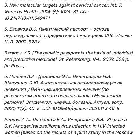
J. New molecular targets against cervical cancer. Int. J.
Womens Health. 2014; (6): 1023–31. DOI:
10.2147/IJWH.S49471
5. Баранов В.С. Генетический паспорт – основа
индивидуальной и предиктивной медицины. СПб: Изд-во
Н-Л, 2009. 528 с.
Baranov V.S. (The genetic passport is the basis of individual
and predictive medicine). St. Petersburg: N-L, 2009. 528 p.
(In Russ.).
6. Попова А.А., Домонова Э.А., Виноградова Н.А.,
Шипулина О.Ю. Аногенитальная папилломавирусная
инфекция у ВИЧ-инфицированных женщин (по
результатам пилотного исследования в Московском
регионе). Эпидемиол. инфекц. болезни. Актуал. вопр.
2021; 11(3): 40–5. DOI: 10.18565/epidem.2021.11.3.40-5
Popova A.A., Domonova E.A., Vinogradova N.A., Shipulina
O.Y. (Anogenital papillomavirus infection in HIV-infected
women (based on the results of a pilot study in the Moscow