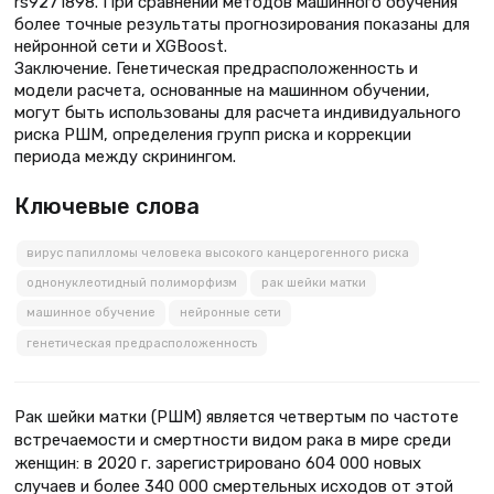
rs9271898. При сравнении методов машинного обучения
более точные результаты прогнозирования показаны для
нейронной сети и XGBoost.
Заключение. Генетическая предрасположенность и
модели расчета, основанные на машинном обучении,
могут быть использованы для расчета индивидуального
риска РШМ, определения групп риска и коррекции
периода между скринингом.
Ключевые слова
вирус папилломы человека высокого канцерогенного риска
однонуклеотидный полиморфизм
рак шейки матки
машинное обучение
нейронные сети
генетическая предрасположенность
Рак шейки матки (РШМ) является четвертым по частоте
встречаемости и смертности видом рака в мире среди
женщин: в 2020 г. зарегистрировано 604 000 новых
случаев и более 340 000 смертельных исходов от этой