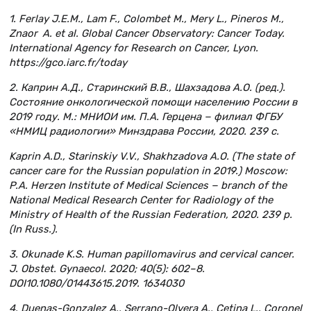
1. Ferlay J.E.M., Lam F., Colombet M., Mery L., Pineros M.,
Znaor A. et al. Global Cancer Observatory: Cancer Today.
International Agency for Research on Cancer, Lyon.
https://gco.iarc.fr/today
2. Каприн А.Д., Старинский В.В., Шахзадова А.О. (ред.).
Состояние онкологической помощи населению России в
2019 году. М.: МНИОИ им. П.А. Герцена − филиал ФГБУ
«НМИЦ радиологии» Минздрава России, 2020. 239 с.
Kaprin A.D., Starinskiy V.V., Shakhzadova A.O. (The state of
cancer care for the Russian population in 2019.) Moscow:
P.A. Herzen Institute of Medical Sciences − branch of the
National Medical Research Center for Radiology of the
Ministry of Health of the Russian Federation, 2020. 239 p.
(In Russ.).
3. Okunade K.S. Human papillomavirus and cervical cancer.
J. Obstet. Gynaecol. 2020; 40(5): 602–8.
DOI10.1080/01443615.2019. 1634030
4. Duenas-Gonzalez A., Serrano-Olvera A., Cetina L., Coronel