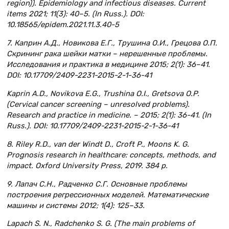
region)). Epidemiоlоgy and infectious diseases. Сurrent
items 2021; 11(3): 40–5. (In Russ.). DOI:
10.18565/epidem.2021.11.3.40-5
7. Каприн А.Д., Новикова Е.Г., Трушина О.И., Грецова О.П.
Скрининг рака шейки матки – нерешенные проблемы.
Исследования и практика в медицине 2015; 2(1): 36–41.
DOI: 10.17709/2409-2231-2015-2-1-36-41
Kaprin A.D., Novikova E.G., Trushina O.I., Gretsova O.P.
(Cervical cancer screening – unresolved problems).
Research and practice in medicine. – 2015; 2(1): 36-41. (In
Russ.). DOI: 10.17709/2409-2231-2015-2-1-36-41
8. Riley R.D., van der Windt D., Croft P., Moons K. G.
Prognosis research in healthcare: concepts, methods, and
impact. Oxford University Press, 2019. 384 р.
9. Лапач С.Н., Радченко С.Г. Основные проблемы
построения регрессионных моделей. Математические
машины и системы 2012; 1(4): 125–33.
Lapach S. N., Radchenko S. G. (The main problems of