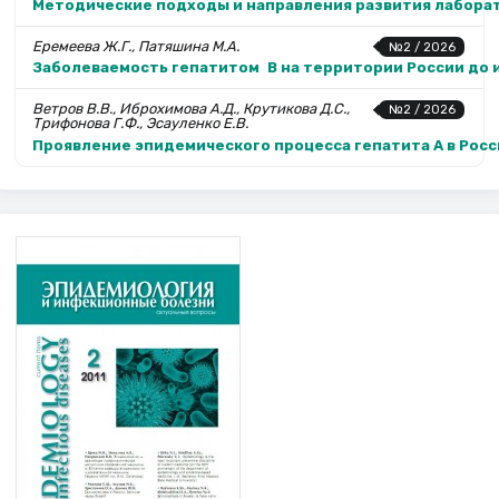
Методические подходы и направления развития лабора
Еремеева Ж.Г., Патяшина М.А.
№2 / 2026
Заболеваемость гепатитом В на территории России до и
Ветров В.В., Иброхимова А.Д., Крутикова Д.С.,
№2 / 2026
Трифонова Г.Ф., Эсауленко Е.В.
Проявление эпидемического процесса гепатита А в Рос