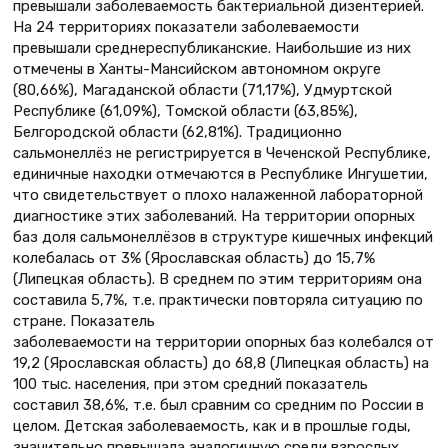
превышали заболеваемость бактериальной дизентерией.
На 24 территориях показатели заболеваемости
превышали среднереспубликанские. Наибольшие из них
отмечены в Ханты-Мансийском автономном округе
(80,66%), Магаданской области (71,17%), Удмуртской
Республике (61,09%), Томской области (63,85%),
Белгородской области (62,81%). Традиционно
сальмонеллёз не регистрируется в Чеченской Республике,
единичные находки отмечаются в Республике Ингушетии,
что свидетельствует о плохо налаженной лабораторной
диагностике этих заболеваний. На территории опорных
баз доля сальмонеллёзов в структуре кишечных инфекций
колебалась от 3% (Ярославская область) до 15,7%
(Липецкая область). В среднем по этим территориям она
составила 5,7%, т.е. практически повторяла ситуацию по
стране. Показатель
заболеваемости на территории опорных баз колебался от
19,2 (Ярославская область) до 68,8 (Липецкая область) на
100 тыс. населения, при этом средний показатель
составил 38,6%, т.е. был сравним со средним по России в
целом. Детская заболеваемость, как и в прошлые годы,
значительно превышала аналогичную среди взрослых.