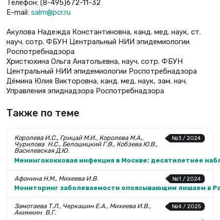
Телефон: (8-495)672-11-32
E-mail:
salm@pcr.ru
Акулова Надежда Константиновна, канд. мед. наук, ст.
науч. сотр. ФБУН Центральный НИИ эпидемиологии
Роспотребнадзора
Христюхина Ольга Анатольевна, науч. сотр. ФБУН
Центральный НИИ эпидемиологии Роспотребнадзора
Дёмина Юлия Викторовна, канд. мед. наук, зам. нач.
Управления эпиднадзора Роспотребнадзора
Также по теме
Королева И.С., Грицай М.И., Королева М.А.,
№3 / 2024
Чурилова Н.С., Белошицкий Г.В., Кобзева Ю.В.,
Василевская Д.Ю.
Менингококковая инфекция в Москве: десятилетнее набл
Афонина Н.М., Михеева И.В.
№1 / 2024
Мониторинг заболеваемости опоясывающим лишаем в Ро
Замотаева Т.Л., Черкашин Е.А., Михеева И.В.,
№4 / 2025
Акимкин В.Г.