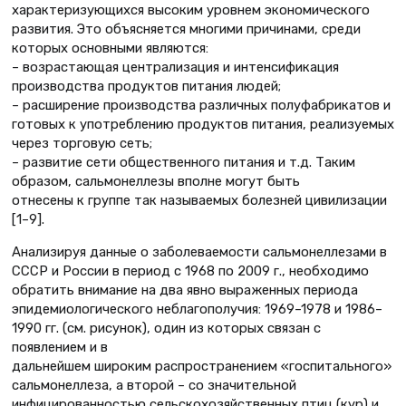
характеризующихся высоким уровнем экономического
развития. Это объясняется многими причинами, среди
которых основными являются:
– возрастающая централизация и интенсификация
производства продуктов питания людей;
– расширение производства различных полуфабрикатов и
готовых к употреблению продуктов питания, реализуемых
через торговую сеть;
– развитие сети общественного питания и т.д. Таким
образом, сальмонеллезы вполне могут быть
отнесены к группе так называемых болезней цивилизации
[1–9].
Анализируя данные о заболеваемости сальмонеллезами в
СССР и России в период с 1968 по 2009 г., необходимо
обратить внимание на два явно выраженных периода
эпидемиологического неблагополучия: 1969–1978 и 1986–
1990 гг. (см. рисунок), один из которых связан с
появлением и в
дальнейшем широким распространением «госпитального»
сальмонеллеза, а второй – со значительной
инфицированностью сельскохозяйственных птиц (кур) и