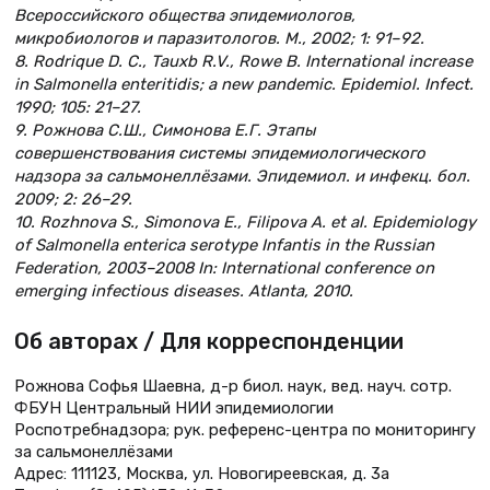
Всероссийского общества эпидемиологов,
микробиологов и паразитологов. М., 2002; 1: 91–92.
8. Rodrique D. C., Tauxb R.V., Rowe B. International increase
in Salmonella enteritidis; a new pandemic. Epidemiol. Infect.
1990; 105: 21–27.
9. Рожнова С.Ш., Симонова Е.Г. Этапы
совершенствования системы эпидемиологического
надзора за сальмонеллёзами. Эпидемиол. и инфекц. бол.
2009; 2: 26–29.
10. Rozhnova S., Simonova E., Filipova А. et al. Epidemiology
of Salmonella enterica serotype Infantis in the Russian
Federation, 2003–2008 In: International conference on
emerging infectious diseases. Atlanta, 2010.
Об авторах / Для корреспонденции
Рожнова Софья Шаевна, д-р биол. наук, вед. науч. сотр.
ФБУН Центральный НИИ эпидемиологии
Роспотребнадзора; рук. референс-центра по мониторингу
за сальмонеллёзами
Адрес: 111123, Москва, ул. Новогиреевская, д. 3а