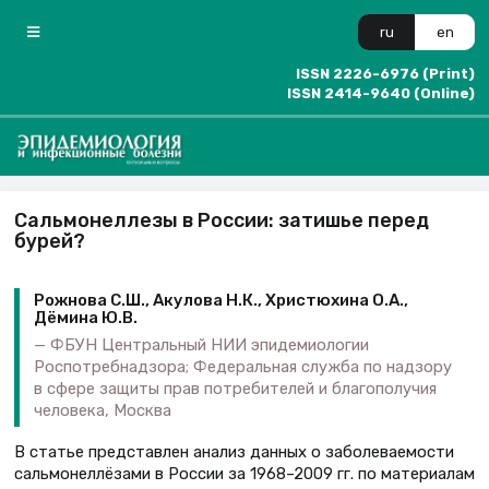
ru
en
ISSN 2226-6976 (Print)
ISSN 2414-9640 (Online)
Сальмонеллезы в России: затишье перед
бурей?
Рожнова С.Ш., Акулова Н.К., Христюхина О.А.,
Дёмина Ю.В.
ФБУН Центральный НИИ эпидемиологии
Роспотребнадзора; Федеральная служба по надзору
в сфере защиты прав потребителей и благополучия
человека, Москва
В статье представлен анализ данных о заболеваемости
сальмонеллёзами в России за 1968–2009 гг. по материалам