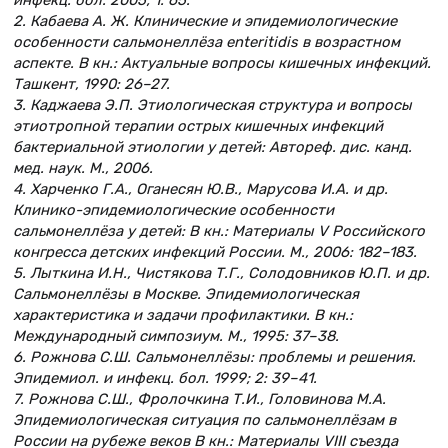
инфекц. бол. 2005; 1: 65.
2. Кабаева А. Ж. Клинические и эпидемиологические
особенности сальмонеллёза enteritidis в возрастном
аспекте. В кн.: Актуальные вопросы кишечных инфекций.
Ташкент, 1990: 26–27.
3. Каджаева Э.П. Этиологическая структура и вопросы
этиотропной терапии острых кишечных инфекций
бактериальной этиологии у детей: Автореф. дис. канд.
мед. наук. М., 2006.
4. Харченко Г.А., Оганесян Ю.В., Марусова И.А. и др.
Клинико-эпидемиологические особенности
сальмонеллёза у детей: В кн.: Материалы V Российского
конгресса детских инфекций России. М., 2006: 182–183.
5. Лыткина И.Н., Чистякова Т.Г., Солодовников Ю.П. и др.
Сальмонеллёзы в Москве. Эпидемиологическая
характеристика и задачи профилактики. В кн.:
Международный симпозиум. М., 1995: 37–38.
6. Рожнова С.Ш. Сальмонеллёзы: проблемы и решения.
Эпидемиол. и инфекц. бол. 1999; 2: 39–41.
7. Рожнова С.Ш., Фролочкина Т.И., Головинова М.А.
Эпидемиологическая ситуация по сальмонеллёзам в
России на рубеже веков В кн.: Материалы VIII съезда