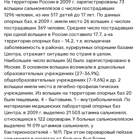
На территории России в 2009 г. зарегистрированы 73
вспышки сальмонеллёзов с числом пострадавших
1296 человек, из них 517 детей до 17 лет. По данных
опорных баз, в 2009 г. имели место 26 вспышек с числом
пострадавших 369 человек. Среднее число пострадавших
при одной вспышке в России составило 17,7, а на
территории опорных баз – 14,2, т.е. вспышечная
заболеваемость в районах, курируемых опорными базами
Центра, отражает ситуацию по стране в целом.
Наибольшее число вспышек (6) было зарегистрировано в
Москве. В основном вспышки возникали в дошкольных
образовательных учреждениях (27–36,9%),
общеобразовательных учреждениях (7–9,6%) и др. 2
вспышки имели место в лечебно-профилактических
учреждениях. Из вспышек на территории опорных баз 20
были пищевыми, 4 – бытовыми, 1 – внутрибольничной. По
материалам медицинских лабораторий опорных баз
Центра, в 2009 г. выделено 21 503 штамма сальмонелл,
относящихся к 122 сероварам. У больных сальмонеллёзом
выделено 19 019 штаммов сальмонелл, у
бактерионосителей – 1611. При этом сероваровый пейзаж
сальмонелл в изолятах от больных был более