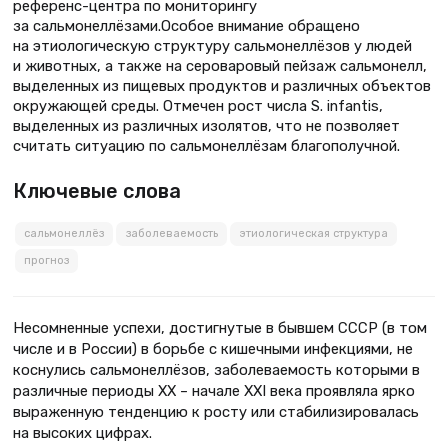
референс-центра по мониторингу
за сальмонеллёзами.Особое внимание обращено
на этиологическую структуру сальмонеллёзов у людей
и животных, а также на сероваровый пейзаж сальмонелл,
выделенных из пищевых продуктов и различных объектов
окружающей среды. Отмечен рост числа S. infantis,
выделенных из различных изолятов, что не позволяет
считать ситуацию по сальмонеллёзам благополучной.
Ключевые слова
сальмонеллёз
заболеваемость
этиологическая структура
прогноз
Несомненные успехи, достигнутые в бывшем СССР (в том
числе и в России) в борьбе с кишечными инфекциями, не
коснулись сальмонеллёзов, заболеваемость которыми в
различные периоды XX – начале XXI века проявляла ярко
выраженную тенденцию к росту или стабилизировалась
на высоких цифрах.