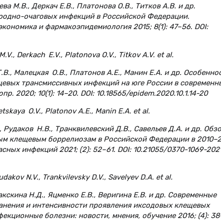
ва М.В., Деркач Е.В., Платонова О.В., Титков А.В. и др.
родно-очаговых инфекций в Российской Федерации.
номика и фармакоэпидемиология 2015; 8(1): 47–56. DOI:
V., Derkach E.V., Platonova O.V., Titkov A.V. et al.
Т.В., Малецкая О.В., Платонов А.Е., Манин Е.А. и др. Особенно
щевых трансмиссивных инфекций на юге России в современн
р. 2020; 10(1): 14–20. DOI: 10.18565/epidem.2020.10.1.14-20
etskaya O.V., Platonov A.E., Manin E.A. et al.
., Рудаков Н.В., Транквилевский Д.В., Савельев Д.А. и др. Обз
ым клещевым боррелиозам в Российской Федерации в 2010–
асных инфекций 2021; (2): 52–61. DOI: 10.21055/0370-1069-202
dakov N.V., Trankvilevsky D.V., Savelyev D.A. et al.
Пакскина Н.Д., Яцменко Е.В., Веригина Е.В. и др. Современные
анения и интенсивности проявления иксодовых клещевых
кционные болезни: новости, мнения, обучение 2016; (4): 38