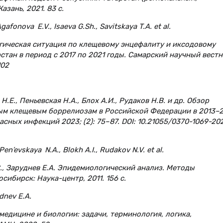
азань, 2021. 83 с.
gafonova E.V., Isaeva G.Sh., Savitskaya T.A. et al.
огическая ситуация по клещевому энцефалиту и иксодовому
тан в период с 2017 по 2021 годы. Самарский научный вестн
102
Н.Е., Пеньевская Н.А., Блох А.И., Рудаков Н.В. и др. Обзор
ым клещевым боррелиозам в Российской Федерации в 2013–
асных инфекций 2023; (2): 75–87. DOI: 10.21055/0370-1069-20
Pen’evskaya N.A., Blokh A.I., Rudakov N.V. et al.
.С., Заруднев Е.А. Эпидемиологический анализ. Методы
ибирск: Наука-центр, 2011. 156 с.
udnev E.A.
 медицине и биологии: задачи, терминология, логика,