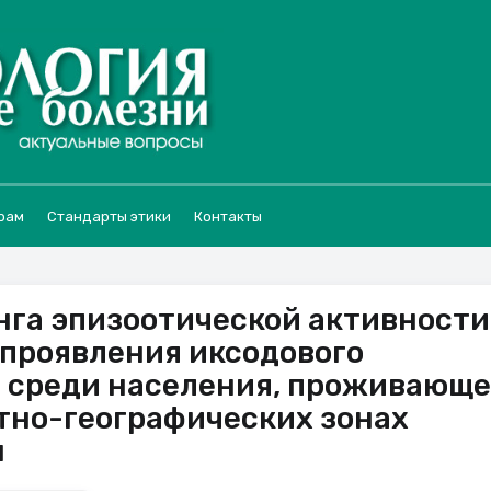
рам
Стандарты этики
Контакты
га эпизоотической активности
проявления иксодового
 среди населения, проживающе
тно-географических зонах
н