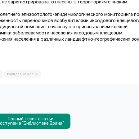
не зарегистрирована, отнесены к территориям с низким
голетнего эпизоотолого-эпидемиологического мониторинга п
женность переносчиков возбудителями иксодового клещевог
едицинской помощью, связанную с присасыванием клещей,
намики заболеваемости населения иксодовым клещевым
жения населения в различных ландшафтно-географических зо
ь
иксодовые клещи
Полный текст статьи
оступен в "Библиотеке Врача"