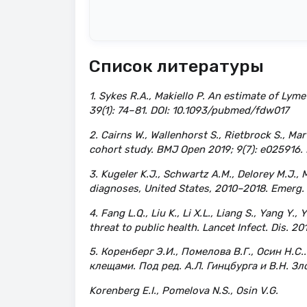
Список литературы
1. Sykes R.A., Makiello P. An estimate of Lyme
39(1): 74–81. DOI: 10.1093/pubmed/fdw017
2. Cairns W., Wallenhorst S., Rietbrock S., Ma
cohort study. BMJ Open 2019; 9(7): e025916.
3. Kugeler K.J., Schwartz A.M., Delorey M.J.,
diagnoses, United States, 2010–2018. Emerg. I
4. Fang L.Q., Liu K., Li X.L., Liang S., Yang Y
threat to public health. Lancet Infect. Dis. 2
5. Коренберг Э.И., Помелова В.Г., Осин Н
клещами. Под ред. А.Л. Гинцбурга и В.Н. Зло
Korenberg E.I., Pomelova N.S., Osin V.G.