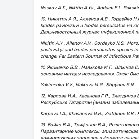
Noskov A.K., Nikitin A.Ya., Andaev E.I., Pakskin
10. Никитин А.Я., Алленов А.В., Гордейко Н.
Ixodes pavlovskyi и Ixodes persulcatus на
Дальневосточный журнал инфекционной пато
Nikitin A.Y., Allenov A.V., Gordeyko N.S., Moro
pavlovskyi and Ixodes persulcatus species in 
change. Far Eastern Journal of Infectious Pat
11. Якименко В.В., Малькова М.Г., Шпынов 
основные методы исследования. Омск: Омск
Yakimenko V.V., Malkova M.G., Shpynov S.N.
12. Карпова И.А., Хасанова Г.Р., Зиатдино
Республике Татарстан (анализ заболеваемо
Karpova I.A., Khasanova G.R., Ziatdinov V.B.
13. Бойко В.А., Трифонов В.А., Решетникова 
Паразитарные комплексы, эпизоотическая 
доминирующих зоонозов в формате ландша