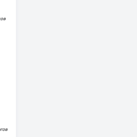
дов
гов