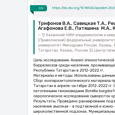
https://dx.doi.org/10.18565/epidem.2025
DOI
Трифонов В.А., Савицкая Т.А., Ре
Агафонова Е.В., Патяшина М.А., 
1) Казанский НИИ эпидемиологии и мик
(Приволжский) федеральный университет,
университет Минздрава России, Казань, 
Татарстан, Казань, Россия; 5) Центр гиг
Цель исследования. Анализ эпизоотической
боррелиозов среди населения, проживающе
Республики Татарстан в 2012–2022 гг.
Материалы и методы. Использованы данные
Сбор зоопаразитологического материала п
Татарстан в апреле–октябре 2012–2022 гг.
патогенными геномовидами Borellia burgdorfe
серологическое исследование сывороток к
Результаты. Проведено ранжирование подз
населения: высокая – в подтаежной и южно-
широколиственной подзонах. Муниципальны