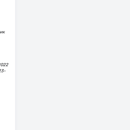
ик
2022
23-