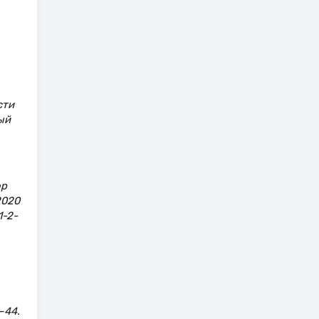
сти
ый
ор
2020
1-2-
–44.