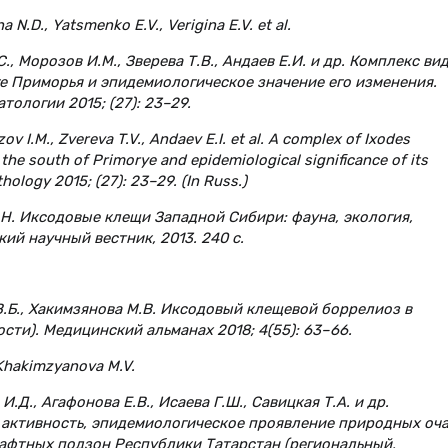
a N.D., Yatsmenko E.V., Verigina E.V. et al.
С., Морозов И.М., Зверева Т.В., Андаев Е.И. и др. Комплекс ви
 юге Приморья и эпидемиологическое значение его изменения.
логии 2015; (27): 23–29.
zov I.M., Zvereva T.V., Andaev E.I. et al. A complex of Ixodes
the south of Primorye and epidemiological significance of its
hology 2015; (27): 23–29. (In Russ.)
С.Н. Иксодовые клещи Западной Сибири: фауна, экология,
ий научный вестник, 2013. 240 с.
в В.Б., Хакимзянова М.В. Иксодовый клещевой боррелиоз в
сти). Медицинский альманах 2018; 4(55): 63–66.
, Khakimzyanova M.V.
И.Д., Агафонова Е.В., Исаева Г.Ш., Савицкая Т.А. и др.
активность, эпидемиологическое проявление природных оча
фтных подзон Республики Татарстан (региональный,