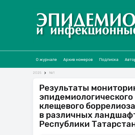
О журнале
Архив номеров
Подписка
Авто
2025
№1
Результаты мониторин
эпидемиологического 
клещевого боррелиоза
в различных ландшаф
Республики Татарста