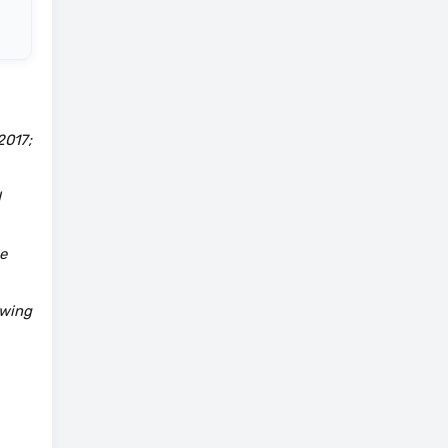
2017;
d
e
owing