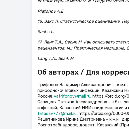
компьютерные методы. М.: Издательство РА
Platonov A.E.
18. Закс Л. Статистическое оценивание. Пер.
Sachs L.
19. Ланг Т.А., Сесик М. Как описывать стат
рецензентов. М.: Практическая медицина, 20
Lang T.A., Sesik M.
Об авторах / Для корре
Трифонов Владимир Александрович – к.м.н.
природно-очаговых инфекций, Казанский Н
Россия;
vatrifonov@mail.ru
; https://orcid.or
Савицкая Татьяна Александровна – к.б.н.,
инфекций, Казанский НИИ эпидемиологии и 
tatasav777@mail.ru
; https://orcid.org/0000
Решетникова Ирина Дмитриевна – к.м.н., д
Роспотребнадзора; доцент, Казанский (При