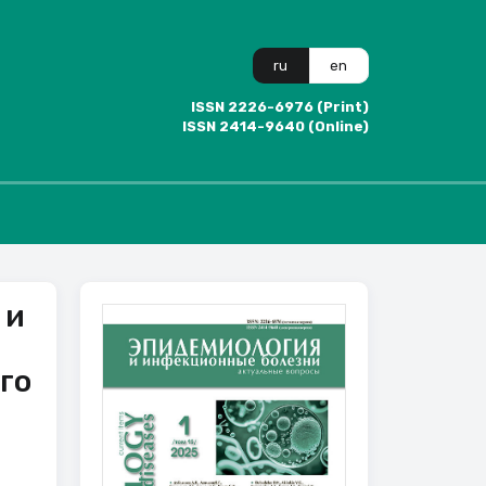
ru
en
ISSN 2226-6976 (Print)
ISSN 2414-9640 (Online)
 и
го