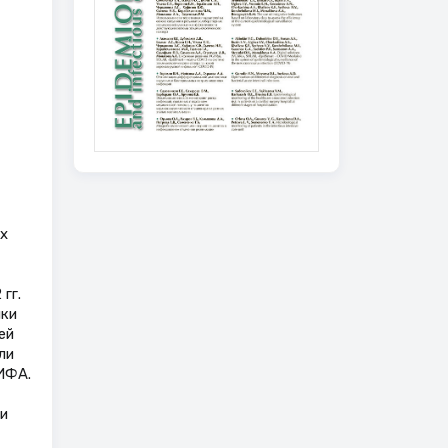
х
гг.
ики
ей
ли
ИФА.
и