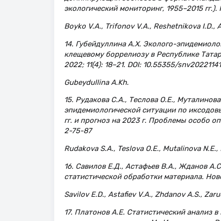
экологический мониторинг, 1955–2015 гг.). К
Boyko V.A., Trifonov V.A., Reshetnikova I.D., A
14. Губейдуллина А.Х. Эколого-эпидемиол
клещевому боррелиозу в Республике Татарс
2022; 11(4): 18–21. DOI: 10.55355/snv2022114
Gubeydullina A.Kh.
15. Рудакова С.А., Теслова О.Е., Муталинова 
эпидемиологической ситуации по иксодов
гг. и прогноз на 2023 г. Проблемы особо оп
2-75-87
Rudakova S.A., Teslova O.E., Mutalinova N.E., 
16. Савилов Е.Д., Астафьев В.А., Жданов А
статистической обработки материала. Новос
Savilov E.D., Astafiev V.A., Zhdanov A.S., Zar
17. Платонов А.Е. Статистический анализ в