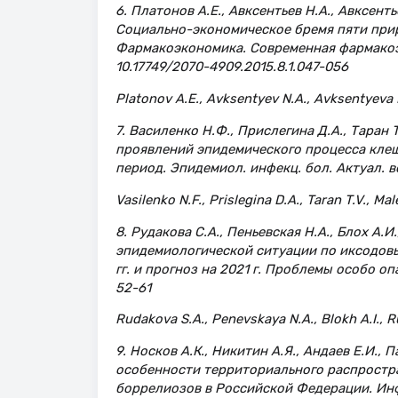
6. Платонов А.Е., Авксентьев Н.А., Авксентье
Социально-экономическое бремя пяти при
Фармакоэкономика. Современная фармакоэко
10.17749/2070-4909.2015.8.1.047-056
Platonov A.E., Avksentyev N.A., Avksentyeva M.
7. Василенко Н.Ф., Прислегина Д.А., Таран 
проявлений эпидемического процесса кле
период. Эпидемиол. инфекц. бол. Актуал. воп
Vasilenko N.F., Prislegina D.A., Taran T.V., Mal
8. Рудакова С.А., Пеньевская Н.А., Блох А.И
эпидемиологической ситуации по иксодов
гг. и прогноз на 2021 г. Проблемы особо оп
52-61
Rudakova S.A., Penevskaya N.A., Blokh A.I., Ru
9. Носков А.К., Никитин А.Я., Андаев Е.И., 
особенности территориального распростр
боррелиозов в Российской Федерации. Инфе