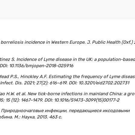
 borreliosis incidence in Western Europe. J. Public Health (Oxf.) 
rtinez S. Incidence of Lyme disease in the UK: a population-base
 DOI: 10.1136/bmjopen-2018-025916
 Mead P.S., Hinckley A.F. Estimating the frequency of Lyme diseas
nfect. Dis. 2021; 27(2): 616–619. DOI: 10.3201/eid2702.202731
., Yao H.W. et al. New tick-borne infections in mainland China: a gr
015; 15 (12): 1467–1479. DOI: 10.1016/S1473-3099(15)00177-2
.С.. Природноочаговые инфекции, передающиеся иксодовыми
бина. М.: Наука, 2013. 463 с.