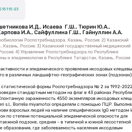
.15.1.15-23
шетникова И.Д., Исаева Г.Ш., Тюрин Ю.А.,
Карпова И.А., Сайфуллина Г.Ш., Гайнуллин А.А.
робиологии Роспотребнадзора, Казань, Россия; 2) Казанский
 Казань, Россия; 3) Казанский государственный медицинский
Россия; 4) Управление Роспотребнадзора по Республике
иены и эпидемиологии в Республике Татарстан, Казань, Россия
 активности и эпидемического проявления иксодовых клещевы
го в различных ландшафтно-географических зонах (подзонах)
 статистической формы Роспотребнадзора № 2 за 1992–2022 
роведен стандартным методом на флаг в 43 районах Республ
 Спонтанную зараженность 4550 экземпляров иксодовых клещ
ri s.l., Borrelia miyamotoi определяли с помощью ПЦР. Выполня
рови взрослых людей на наличие специфических IgG методом 
он по степени потенциальной эпидемической опасности для
таежной подзоне, средняя – в типичной и южной лесостепной 
е образования, где заболеваемость населения иксодовым