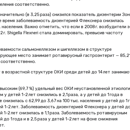
аселения соответственно.
ачительно (в 3,25 раза) снизился показатель дизентерии Зон
о же время заболеваемость дизентерией Флекснера снизилась
. населения. Важно отметить, что если в 2008 г. возбудители 
 г. Shigella Flexneri стала доминировать, превысив частоту
леваемости сальмонеллезом и шигеллезом в структуре
ирующее место занимает ротавирусный гастроэнтерит — 85,2
ния соответственно.
 в возрастной структуре ОКИ среди детей до 14 лет занимаю
высоким (69,7 %) удельный вес ОКИ неустановленной этиологи
 детей 1–2 лет снизились в 2,1 раза, а у детей до 1 года в
снизилась с 62,99 до 3,67 на 100 тыс. населения у детей до 1 
етей 1–2 лет. Заболеваемость дизентерией Флекснера у детей д
ей 1–2 лет снизилась в 1,1 раза. Заболеваемость ротавирусным
 до 1 года и в 2,5 раза у детей 1–2 лет на фоне снижения
ет.