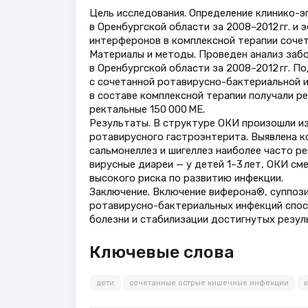
Цель исследования. Определение клинико-э
в Оренбургской области за 2008–2012 гг. 
интерферонов в комплексной терапии сочет
Материалы и методы. Проведен анализ заб
в Оренбургской области за 2008–2012 гг. По
с сочетанной ротавирусно-бактериальной и
в составе комплексной терапии получали 
ректальные 150 000 МЕ.
Результаты. В структуре ОКИ произошли из
ротавирусного гастроэнтерита. Выявлена к
сальмонеллез и шигеллез наиболее часто р
вирусные диареи — у детей 1–3 лет, ОКИ см
высокого риска по развитию инфекции.
Заключение. Включение виферона®, суппози
ротавирусно-бактериальных инфекций спос
болезни и стабилизации достигнутых резул
Ключевые слова
дети
сочетанные острые кишечные инфекции