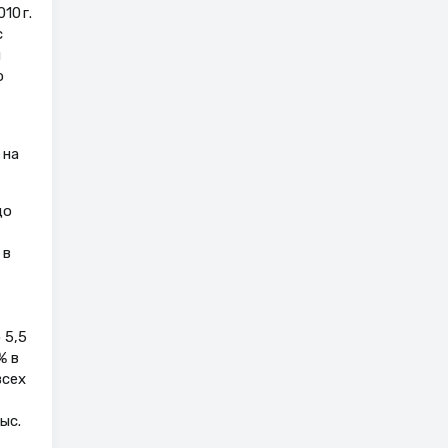
10 г.
с
й
о
 на
до
 в
о 5,5
% в
всех
ыс.