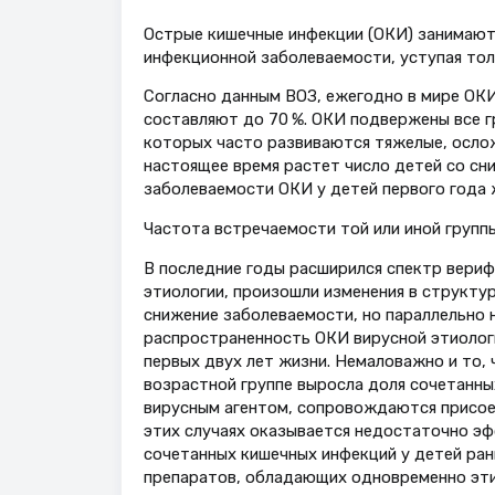
Острые кишечные инфекции (ОКИ) занимают
инфекционной заболеваемости, уступая то
Согласно данным ВОЗ, ежегодно в мире ОКИ 
составляют до 70 %. ОКИ подвержены все гр
которых часто развиваются тяжелые, ослож
настоящее время растет число детей со с
заболеваемости ОКИ у детей первого года 
Частота встречаемости той или иной группы
В последние годы расширился спектр вериф
этиологии, произошли изменения в структу
снижение заболеваемости, но параллельно
распространенность ОКИ вирусной этиологи
первых двух лет жизни. Немаловажно и то, 
возрастной группе выросла доля сочетанны
вирусным агентом, сопровождаются присоед
этих случаях оказывается недостаточно эф
сочетанных кишечных инфекций у детей ран
препаратов, обладающих одновременно эт