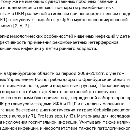
 тому же не имеющих существенных побочных явлений и
ям в полной мере отвечают препараты рекомбинантных
ентам с ОКИ различной этиологии при непосредственном введ
ЖКТ) стимулирует выработку sIgA в мукозноассоциированной
змы [2, 6, 7].
эпидемиологических особенностей кишечных инфекций у дете
эффективность применения рекомбинантных интерферонов
кишечных инфекций у детей раннего возраста.
 в Оренбургской области за период 2008–2012 гг. с учетом
ных Управлением Роспотребнадзора по Оренбургской области
т в динамике по годами и возрастным группам). Проанализир
 возрасте от 6 мес. до 3 лет с сочетанной ротавирусно-
вно-патогенными бактериями, подтвержденной лабораторно п
НК ротавируса методами ИФА и ПЦР и выделены различные
нные бактерии в диагностических титрах: Klebsiella pneumoni
ococcus aureus (у 7), Proteus spp. (у 13). Материалы для исследов
ля исключения госпитальной инфекции. Учитывали также налич
я данной инфекции, и несоответствие тяжести патологическо