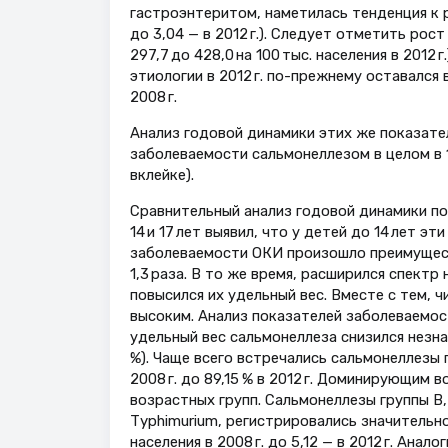
гастроэнтеритом, наметилась тенденция к ро
до 3,04 — в 2012 г.). Следует отметить рос
297,7 до 428,0 на 100 тыс. населения в 201
этиологии в 2012 г. по-прежнему оставался в
2008 г.
Анализ годовой динамики этих же показател
заболеваемости сальмонеллезом в целом в 1,
вклейке).
Сравнительный анализ годовой динамики по
14 и 17 лет выявил, что у детей до 14 лет э
заболеваемости ОКИ произошло преимущест
1,3 раза. В то же время, расширился спект
повысился их удельный вес. Вместе с тем,
высоким. Анализ показателей заболеваемости
удельный вес сальмонеллеза снизился незначит
%). Чаще всего встречались сальмонеллезы 
2008 г. до 89,15 % в 2012 г. Доминирующим в
возрастных групп. Сальмонеллезы группы В,
Тyphimurium, регистрировались значительно
населения в 2008 г. до 5,12 — в 2012 г. Ана