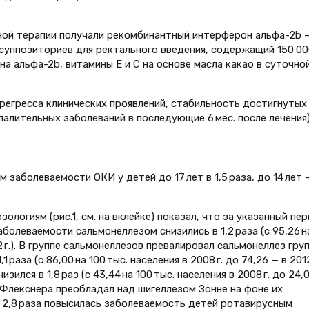
ной терапии получали рекомбинантный интерферон альфа-2b 
суппозиториев для ректального введения, содержащий 150 00
 альфа-2b, витамины Е и С на основе масла какао в суточно
егресса клинических проявлений, стабильность достигнутых
алительных заболеваний в последующие 6 мес. после лечения)
 заболеваемости ОКИ у детей до 17 лет в 1,5 раза, до 14 лет 
ологиям (рис.1, см. на вклейке) показал, что за указанный пе
аболеваемости сальмонеллезом снизились в 1,2 раза (с 95,26 н
012 г.). В группе сальмонеллезов превалировал сальмонеллез гру
раза (с 86,00 на 100 тыс. населения в 2008 г. до 74,26 — в 2012 
лся в 1,8 раз (с 43,44 на 100 тыс. населения в 2008 г. до 24,
з Флекснера преобладал над шигеллезом Зонне на фоне их
 В 2,8 раза повысилась заболеваемость детей ротавирусным