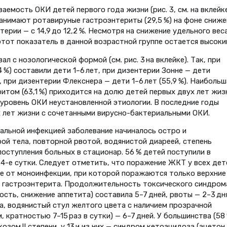
емость ОКИ детей первого года жизни (рис. 3, см. на вклейке
нимают ротавируные гастроэнтериты (29,5 %) на фоне сниже
терии — с 14,9 до 12,2 %. Несмотря на снижение удельного вес
этот показатель в данной возрастной группе остается высоки
 с нозологической формой (см. рис. 3 на вклейке). Так, при
%) составили дети 1–6 лет, при дизентерии Зонне — дети
 при дизентерии Флекснера — дети 1–6 лет (55,9 %). Наибольш
том (63,1 %) приходится на долю детей первых двух лет жизн
 уровень ОКИ неустановленной этиологии. В последние годы
х лет жизни с сочетанными вирусно-бактериальными ОКИ.
альной инфекцией заболевание начиналось остро и
й тела, повторной рвотой, водянистой диареей, степень
ступления больных в стационар. 56 % детей поступили в
3–4-е сутки. Следует отметить, что поражение ЖКТ у всех дет
ие от моноинфекции, при которой поражаются только верхние
у гастроэнтерита. Продолжительность токсического синдром
ость, снижение аппетита) составила 5–7 дней, рвоты — 2–3 дня
а, водянистый стул желтого цвета с наличием прозрачной
 кратностью 7–15 раз в сутки) — 6–7 дней. У большинства (58 
зом II степени, у 13 и из них — синдром кетоацидоза (ацетон 