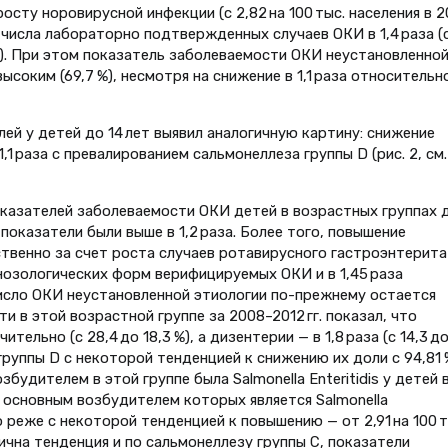
сту норовирусной инфекции (с 2,82 на 100 тыс. населения в 20
т числа лабораторно подтвержденных случаев ОКИ в 1,4 раза (
2 г.). При этом показатель заболеваемости ОКИ неустановленно
ысоким (69,7 %), несмотря на снижение в 1,1 раза относительн
ей у детей до 14 лет выявил аналогичную картину: снижение
1 раза с превалированием сальмонеллезa группы D (рис. 2, см.
казателей заболеваемости ОКИ детей в возраст­ных группах 
ти показатели были выше в 1,2 раза. Более того, повышение
венно за счет роста случаев ротавирусного гастроэнтерита
р нозологических форм верифицируемых ОКИ и в 1,45 раза
 число ОКИ неустановленной этиологии по-прежнему остается
 в этой возрастной группе за 2008–2012 гг. показал, что
ельно (с 28,4 до 18,3 %), а дизентерии — в 1,8 раза (с 14,3 д
группы D с некоторой тенденцией к снижению их доли с 94,81 
озбудителем в этой группе была Salmonella Еnteritidis у детей 
 основным возбудителем которых является Salmonella
 реже с некоторой тенденцией к повышению — от 2,91 на 100 т
логична тенденция и по сальмонеллезу группы С, показатели