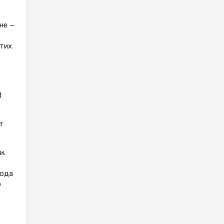
не —
этих
1
т
и.
года
о