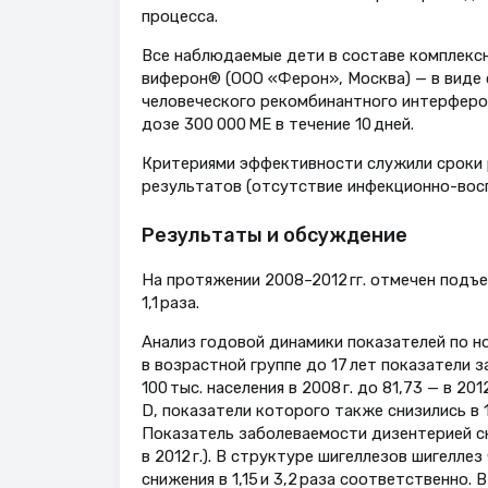
процесса.
Все наблюдаемые дети в составе комплекс
виферон® (ООО «Ферон», Москва) — в виде 
человеческого рекомбинантного интерферона
дозе 300 000 МЕ в течение 10 дней.
Критериями эффективности служили сроки р
результатов (отсутствие инфекционно-восп
Результаты и обсуждение
На протяжении 2008–2012 гг. отмечен подъем
1,1 раза.
Анализ годовой динамики показателей по ноз
в возрастной группе до 17 лет показатели з
100 тыс. населения в 2008 г. до 81,73 — в 2
D, показатели которого также снизились в 1,1 
Показатель заболеваемости дизентерией снизи
в 2012 г.). В структуре шигеллезов шигелле
снижения в 1,15 и 3,2 раза соответственно.