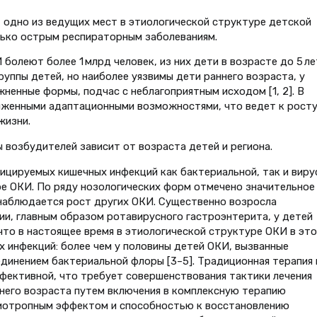
 одно из ведущих мест в этиологической структуре детской
лько острым респираторным заболеваниям.
болеют более 1 млрд человек, из них дети в возрасте до 5 ле
уппы детей, но наиболее уязвимы дети раннего возраста, у
ненные формы, подчас с неблагоприятным исходом [1, 2]. В
ниженными адаптационными возможностями, что ведет к рост
жизни.
 возбудителей зависит от возраста детей и региона.
ицируемых кишечных инфекций как бактериальной, так и виру
ре ОКИ. По ряду нозологических форм отмечено значительное
 наблюдается рост других ОКИ. Существенно возросла
и, главным образом ротавирусного гастроэнтерита, у детей
что в настоящее время в этиологической структуре ОКИ в это
х инфекций: более чем у половины детей ОКИ, вызванные
инением бактериальной флоры [3–5]. Традиционная терапия 
фективной, что требует совершенствования тактики лечения
него возраста путем включения в комплексную терапию
иотропным эффектом и способностью к восстановлению