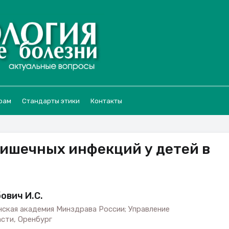
рам
Стандарты этики
Контакты
ишечных инфекций у детей в
и
бович И.С.
ская академия Минздрава России; Управление
сти, Оренбург