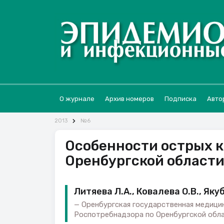
О журнале
Архив номеров
Подписка
Авто
2013
№6
Особенности острых к
Оренбургской област
Литяева Л.А., Ковалева О.В., Яку
Оренбургская государственная медицин
Роспотребнадзора по Оренбургской обла