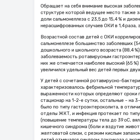
Обращает на себя внимание высокая заболева
структуре которой ведущее место также за
доли сальмонеллеза с 23,5 до 15,4 % и дизен
нерасшифрованных случаев ОКИ в 1,4 раза, 
Возрастной состав детей с ОКИ коррелировал
сальмонеллезе большинство заболевших (54 
дошкольного и школьного возраста (88,4 %),
заболеваемость ротавирусным гастроэнтери
них же отмечается наиболее высокий (65 %)
увеличился удельный вес детей первых дву
У детей с сочетанной ротавирусно-бактери
характеризовалось фебрильной температуро
выраженности которых определяют сроки по
стационар на 1–2-е сутки, остальные – на 
было по типу гастроэнтероколита, в отлич
отделы ЖКТ, и инфекция протекает по тип
(повышение температуры тела до 39 оС, вял
кишечного синдрома (боли и вздутие живот
желтоватой слизи, с резким кислым запахом,
детей отмечался синдром токсикоза с эксико