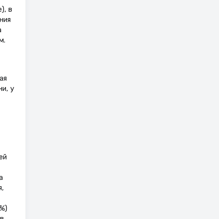
), в
ния
а
м.
ая
и, у
ей
а
,
%)
в