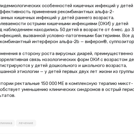
пидемиологических особенностей кишечных инфекций у детей
и эффективность применения рекомбинантных альфа-2-
анных кишечных инфекций у детей раннего возраста.
олеваемости острыми кишечными инфекциями (ОКИ) у детей
д наблюдением находились 50 детей в возрасте от 6 мес. до 3
нфекцией, вызванной условно-патогенными бактериями. Все 
рекомбинантный интерферон альфа-2b — виферон®, суппозито
менения в сторону роста вирусных диарей, преимущественно
оррелятивная связь нозологических форм ОКИ с возрастом де
егистрируются у детей дошкольного и школьного возраста,
ешанной этиологии — у детей первых двух лет жизни из группы
тории ректальные 150 000 МЕ в комплексную терапию микст-
обствует уменьшению клинических синдромов в острый пери
ьтатов.
клиника
лечение