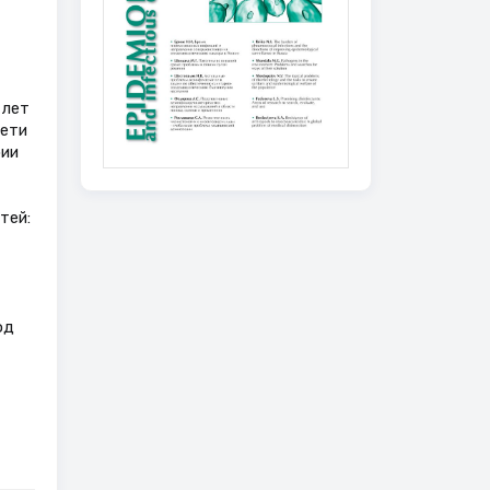
 лет
дети
рии
тей:
од