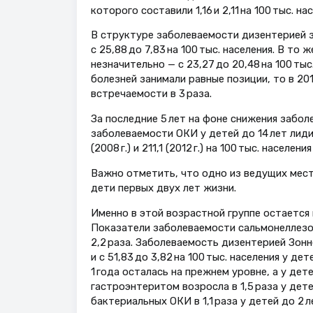
которого составили 1,16 и 2,11 на 100 тыс. н
В структуре заболеваемости дизентерией зн
с 25,88 до 7,83 на 100 тыс. населения. В т
незначительно — с 23,27 до 20,48 на 100 тыс
болезней занимали равные позиции, то в 2012
встречаемости в 3 раза.
За последние 5 лет на фоне снижения забо
заболеваемости ОКИ у детей до 14 лет лид
(2008 г.) и 211,1 (2012 г.) на 100 тыс. населе
Важно отметить, что одно из ведущих мест
дети первых двух лет жизни.
Именно в этой возрастной группе остается 
Показатели заболеваемости сальмонеллезом у
2,2 раза. Заболеваемость дизентерией Зонне 
и с 51,83 до 3,82 на 100 тыс. населения у д
1 года осталась на прежнем уровне, а у дет
гастроэнтеритом возросла в 1,5 раза у детей
бактериальных ОКИ в 1,1 раза у детей до 2 л