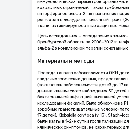
иммунологических параметров организма, к
возрастных ограничений. Таким требовани
интерферонов альфа-2, их назначение паци
per rectum в желудочно-кишечный тракт (
ткани, активизируя местные защитные механи
Цель исследования — определение клинико-
Оренбургской области за 2008–2012 гг. и 
альфа-2 в комплексной терапии сочетанных 
Материалы и методы
Проведен анализ заболеваемости ОКИ детей
эпидемиологических данных, предоставлен
(показатели заболеваемости детей до 17 ле
данные клинического наблюдения 50 детей в
бактериальной инфекцией, вызванной усло
исследовании фекалий. Была обнаружена Р
аэробные грамотрицательные условно-патоге
17 детей), Klebsiella oxytoca (у 13), Staphyl
были взяты в 1–2-е сутки госпитализации д
клинических симптомов, не характерных дл