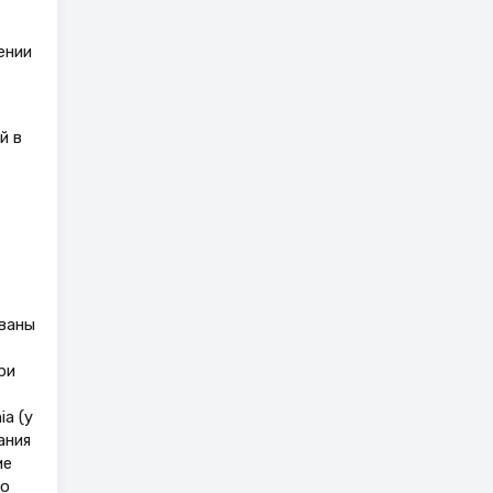
ении
й в
ованы
ри
a (у
ания
ие
го