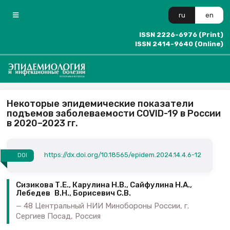
ru
en
ISSN 2226-6976 (Print)
ISSN 2414-9640 (Online)
Некоторые эпидемические показатели
подъемов заболеваемости COVID-19 в России
в 2020–2023 гг.
https://dx.doi.org/10.18565/epidem.2024.14.4.6-12
DOI
Сизикова Т.Е., Карулина Н.В., Сайфулина Н.А.,
Лебедев В.Н., Борисевич С.В.
48 Центральный НИИ Минобороны России, г.
Сергиев Посад, Россия