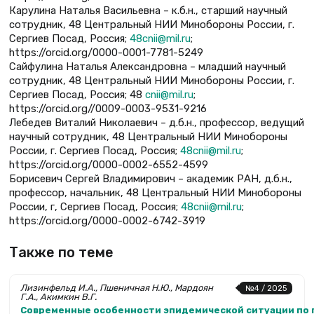
Карулина Наталья Васильевна – к.б.н., старший научный
сотрудник, 48 Центральный НИИ Минобороны России, г.
Сергиев Посад, Россия;
48cnii@mil.ru
;
https://orcid.org/0000-0001-7781-5249
Сайфулина Наталья Александровна – младший научный
сотрудник, 48 Центральный НИИ Минобороны России, г.
Сергиев Посад, Россия; 48
cnii@mil.ru
;
https://orcid.org//0009-0003-9531-9216
Лебедев Виталий Николаевич – д.б.н., профессор, ведущий
научный сотрудник, 48 Центральный НИИ Минобороны
России, г. Сергиев Посад, Россия;
48cnii@mil.ru
;
https://orcid.org/0000-0002-6552-4599
Борисевич Сергей Владимирович – академик РАН, д.б.н.,
профессор, начальник, 48 Центральный НИИ Минобороны
России, г, Сергиев Посад, Россия;
48cnii@mil.ru
;
https://orcid.org/0000-0002-6742-3919
Также по теме
Лизинфельд И.А., Пшеничная Н.Ю., Мардоян
№4 / 2025
Г.А., Акимкин В.Г.
Современные особенности эпиде­мической ситуации по 