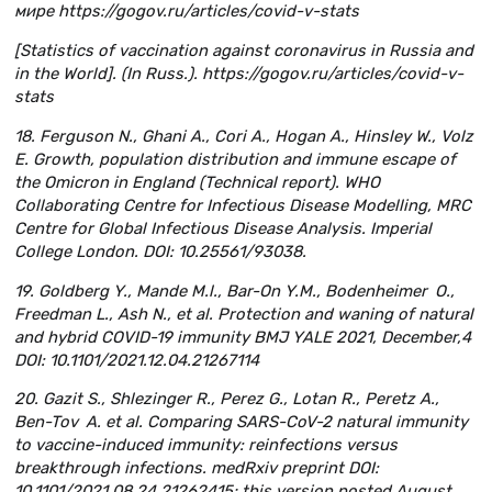
мире https://gogov.ru/articles/covid-v-stats
[Statistics of vaccination against coronavirus in Russia and
in the World]. (In Russ.). https://gogov.ru/articles/covid-v-
stats
18. Ferguson N., Ghani A., Cori A., Hogan A., Hinsley W., Volz
E. Growth, population distribution and immune escape of
the Omicron in England (Technical report). WHO
Collaborating Centre for Infectious Disease Modelling, MRC
Centre for Global Infectious Disease Analysis. Imperial
College London. DOI: 10.25561/93038.
19. Goldberg Y., Mande M.l., Bar-On Y.M., Bodenheimer O.,
Freedman L., Ash N., et al. Protection and waning of natural
and hybrid COVID-19 immunity BMJ YALE 2021, December,4
DOI: 10.1101/2021.12.04.21267114
20. Gazit S., Shlezinger R., Perez G., Lotan R., Peretz A.,
Ben-Tov A. et al. Comparing SARS-CoV-2 natural immunity
to vaccine-induced immunity: reinfections versus
breakthrough infections. medRxiv preprint DOI:
10.1101/2021.08.24.21262415; this version posted August