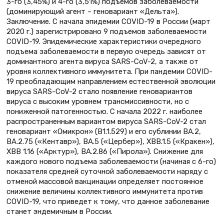
3-го (3,45%) и 4-го (3,51%) подъемов заболеваемости
(доминирующий агент – геновариант «Дельта»).
Заключение. С начала эпидемии COVID-19 в России (март
2020 г.) зарегистрировано 9 подъемов заболеваемости
COVID-19. Эпидемические характеристики очередного
подъема заболеваемости в первую очередь зависят от
доминантного агента вируса SARS-CoV-2, а также от
уровня коллективного иммунитета. При пандемии COVID-
19 преобладающим направлением естественной эволюции
вируса SARS-CoV-2 стало появление геновариантов
вируса с высоким уровнем трансмиссивности, но с
пониженной патогенностью. С начала 2022 г. наиболее
распространенным вариантом вируса SARS-CoV-2 стал
геновариант «Омикрон» (B1.1.529) и его сублинии BA.2,
BA.2.75 («Кентавр»), BA.5 («Цербер»), XBB.1.5 («Кракен»),
XBB 1.16 («Арктур»), BA.2.86 («Пирола»). Снижение для
каждого нового подъема заболеваемости (начиная с 6-го)
показателя средней суточной заболеваемости наряду с
отменой массовой вакцинации определяет постоянное
снижение величины коллективного иммунитета против
COVID-19, что приведет к тому, что данное заболевание
станет эндемичным в России.