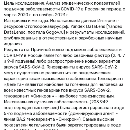
Цель исследования. Анализ эпидемических показателей
подъемов заболеваемости COVID-19 в России за период с
марта 2020 г. по ноябрь 2023 г.
Материалы и методы. Использованы данные Интернет-
ресурсов Стопкоронавирус.рф, Yandex DataLens [Yandex
DataLensс, портала Gogov.ru] и результаты исследований,
опубликованные в отечественных и зарубежных научных
изданиях.
Результаты. Причиной новых подъемов заболеваемости
COVID-19 в России является либо сезонный фактор (2, 4, 7
и 9-й подъемы) либо распространение новых вариантов
вируса SARS-CoV-2. Геноварианты вируса SARS-CoV-2
могут существенно различаться по эпидемическим
характеристикам вызываемого заболевания. Геновариант
«Дельта» является наиболее патогенным для человека из
всех известных геновариантов вируса SARS-CoV-2,
геновариант «Омикрон» – наиболее трансмиссивным.
Максимальная суточная заболеваемость (203 949
подтвержденных случаев) была зарегистрирована в ходе
5-го подъема заболеваемости (доминирующий агент –
линия BA.2 геноварианта «Омикрон»). Самые высокие
показатели летальности были зарегистрированы в ходе