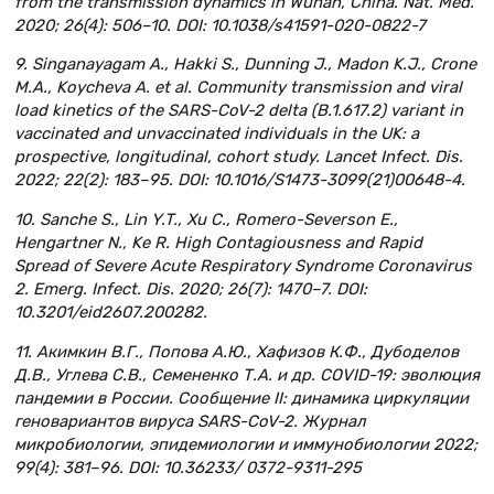
from the transmission dynamics in Wuhan, China. Nat. Med.
2020; 26(4): 506–10. DOI: 10.1038/s41591-020-0822-7
9. Singanayagam A., Hakki S., Dunning J., Madon K.J., Crone
М.А., Koycheva А. et al. Community transmission and viral
load kinetics of the SARS-CoV-2 delta (B.1.617.2) variant in
vaccinated and unvaccinated individuals in the UK: a
prospective, longitudinal, cohort study. Lancet Infect. Dis.
2022; 22(2): 183–95. DOI: 10.1016/S1473-3099(21)00648-4.
10. Sanche S., Lin Y.T., Xu C., Romero-Severson Е.,
Hengartner N., Ke R. High Contagiousness and Rapid
Spread of Severe Acute Respiratory Syndrome Coronavirus
2. Emerg. Infect. Dis. 2020; 26(7): 1470–7. DOI:
10.3201/eid2607.200282.
11. Акимкин В.Г., Попова А.Ю., Хафизов К.Ф., Дубоделов
Д.В., Углева С.В., Семененко Т.А. и др. COVID-19: эволюция
пандемии в России. Сообщение II: динамика циркуляции
геновариантов вируса SARS-CoV-2. Журнал
микробиологии, эпидемиологии и иммунобиологии 2022;
99(4): 381–96. DOI: 10.36233/ 0372-9311-295