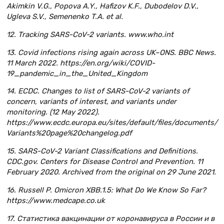
Akimkin V.G., Popova A.Y., Hafizov K.F., Dubodelov D.V.,
Ugleva S.V., Semenenko T.A. et al.
12. Tracking SARS-CoV-2 variants. www.who.int
13. Covid infections rising again across UK–ONS. BBC News.
11 March 2022. https://en.org/wiki/COVID-
19_pandemic_in_the_United_Kingdom
14. ECDC. Changes to list of SARS-CoV-2 variants of
concern, variants of interest, and variants under
monitoring. (12 May 2022).
https://www.ecdc.europa.eu/sites/default/files/documents/
Variants%20page%20changelog.pdf
15. SARS-CoV-2 Variant Classifications and Definitions.
CDC.gov. Centers for Disease Control and Prevention. 11
February 2020. Archived from the original on 29 June 2021.
16. Russell P. Omicron XBB.1.5: What Do We Know So Far?
https://www.medcape.co.uk
17. Статистика вакцинации от коронавируса в России и в