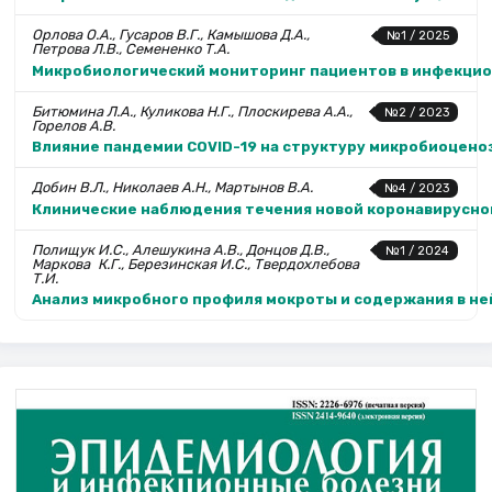
Орлова О.А., Гусаров В.Г., Камышова Д.А.,
№1 / 2025
Петрова Л.В., Семененко Т.А.
Микробиологический мониторинг пациентов в инфекци
Битюмина Л.А., Куликова Н.Г., Плоскирева А.А.,
№2 / 2023
Горелов А.В.
Влияние пандемии COVID-19 на структуру микробиоцено
Добин В.Л., Николаев А.Н., Мартынов В.А.
№4 / 2023
Клинические наблюдения течения новой коронавирусно
Полищук И.С., Алешукина А.В., Донцов Д.В.,
№1 / 2024
Маркова К.Г., Березинская И.С., Твердохлебова
Т.И.
Анализ микробного профиля мокроты и содержания в ней