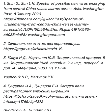
1. Shih G., Sun L.H. Specter of possible new virus emerging
from central China raises alarms across Asia. Washington
Post, 8 January 2020.
https://flipboard.com/@WachPost/specter-of-
virusemering-from-central-china-raises-alarms-
acrossa/aLVUQPrl5Qi6S4m5HlmRLg:a: 419161690-
66088e4a98/ washingtonpost.com
2. Официальная статистика коронавируса.
https://gogov.ru/articles/covid-19.
3. Ющук Н.Д., Мартынов Ю.В. Эпидемический процесс. В
кн. Эпидемиология: Учеб. пособие. 2-е изд., перераб. и
доп. М.: Медицина; 2003: 21, 23–24.
Yushchuk N.D., Martynov Y.V.
4. Гундаров И.А., Гундаров Б.И. Загадки волн
респираторных вирусных инфекций.
https://ibzh.ru/zagadki-voln-respiratornyh-virusnyh-
infekciy-t1766/#p4272
Gundarov I.A., Gundarov B.I.