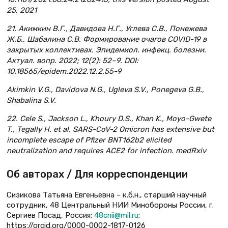
25, 2021
21. Акимкин В.Г., Давидова Н.Г., Углева С.В., Понежева
Ж.Б., Шабалина С.В. Формирование очагов COVID-19 в
закрытых коллективах. Эпидемиол. инфекц. болезни.
Актуал. вопр. 2022; 12(2): 52–9. DOI:
10.18565/epidem.2022.12.2.55-9
Akimkin V.G., Davidova N.G., Ugleva S.V., Ponegeva G.B.,
Shabalina S.V.
22. Cele S., Jackson L., Khoury D.S., Khan K., Moyo-Gwete
T., Tegally H. et al. SARS-CoV-2 Omicron has extensive but
incomplete escape of Pfizer BNT162b2 elicited
neutralization and requires ACE2 for infection. medRxiv
Об авторах / Для корреспонденции
Сизикова Татьяна Евгеньевна – к.б.н., старший научный
сотрудник, 48 Центральный НИИ Минобороны России, г.
Сергиев Посад, Россия;
48cnii@mil.ru
;
https://orcid.org/0000-0002-1817-0126