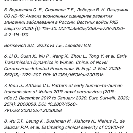
5. Борисевич С. В., Сизикова Т.Е., Лебедев В. Н. Пандемия
COVID-19: Анализ возможных сценариев развития
эпидемии заболевания в России. Вестник войск РХБ
защиты 2020; (1): 116–30. DOI:10.35825/2587-5728-2020-
4-2-116-130
Borisevich S.V., Sizikova T.E., Lebedev V.N.
6. Li Q., Guan X., Wu P., Wang X., Zhou L., Tong Y. et al. Early
Transmission Dynamics in Wuhan, China, of Novel
Coronavirus-Infected Pneumonia. N. Engl. J. Med. 2020;
382(13): 1199–207. DOI: 10.1056/NEJMoa2001316
7. Riou J., Althaus C.L. Pattern of early human-to-human
transmission of Wuhan 2019 novel coronavirus (2019-
nCoV), December 2019 to January 2020. Euro Surveill. 2020;
25(4): 2000058. DOI: 10.2807/1560-
7917.ES.2020.25.4.2000058
8. Wu J.T., Leung K., Bushman M., Kishore N., Niehus R., de
Salazar P.M. et al. Estimating clinical severity of COVID-19