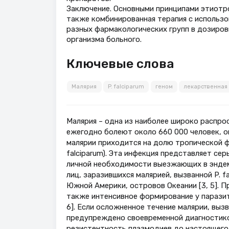
Заключение. Основными принципами этиотро
также комбинированная терапия с использ
разных фармакологических групп в дозиро
организма больного.
Ключевые слова
Малярия
P. falciparum
геном
лекарственная 
Малярия – одна из наиболее широко распрос
ежегодно болеют около 660 000 человек, ок
малярии приходится на долю тропической ф
falciparum). Эта инфекция представляет се
личной необходимости выезжающих в эндеми
лиц, заразившихся малярией, вызванной P. 
Южной Америки, островов Океании [3, 5]. Пр
также интенсивное формирование у паразит
6]. Если осложненное течение малярии, вы
предупреждено своевременной диагностикой
резистентность плазмодиев до настоящего