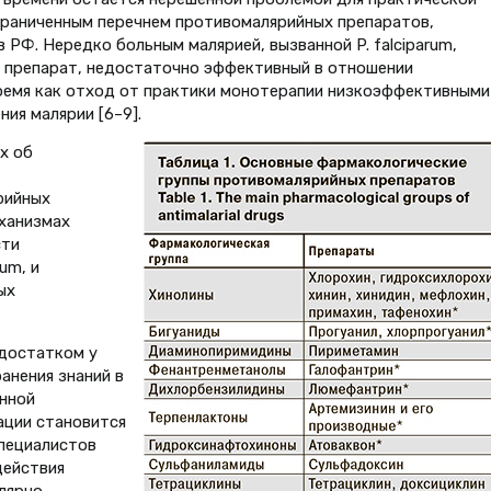
ограниченным перечнем противомалярийных препаратов,
РФ. Нередко больным малярией, вызванной P. falciparum,
 препарат, недостаточно эффективный в отношении
время как отход от практики монотерапии низкоэффективными
ия малярии [6–9].
х об
рийных
ханизмах
сти
um, и
ых
едостатком у
анения знаний в
нной
ации становится
пециалистов
действия