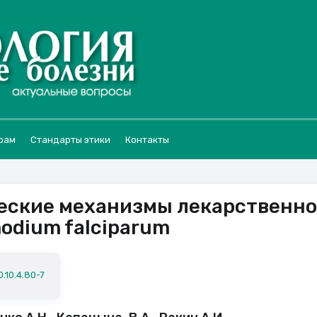
рам
Стандарты этики
Контакты
еские механизмы лекарственн
odium falciparum
.10.4.80-7