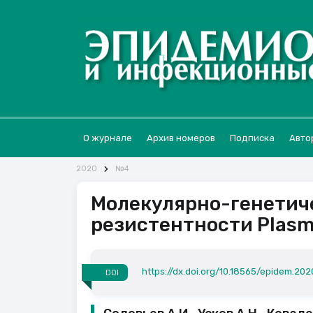
О журнале
Архив номеров
Подписка
Авто
2020
№4
Молекулярно-генетич
резистентности Plasm
https://dx.doi.org/10.18565/epidem.2020
DOI