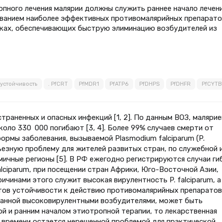
пного лечения малярии должны служить раннее начало лечени
ованием наиболее эффективных противомалярийных препарато
вках, обеспечивающих быструю элиминацию возбудителей из
устойчивость
. PfCRT
PfMDR1
PfATP6
PfDHPS
PfDHFR
PfCYTB
траненных и опасных инфекций [1, 2]. По данным ВОЗ, малярие
оло 330 000 погибают [3, 4]. Более 99% случаев смерти от
ормы заболевания, вызываемой Plasmodium falciparum (P.
рьезную проблему для жителей развитых стран, по служебной 
чные регионы [5]. В РФ ежегодно регистрируются случаи ги
falciparum, при посещении стран Африки, Юго-Восточной Азии,
ичинами этого служит высокая вирулентность P. falciparum, а
ов устойчивости к действию противомалярийных препаратов 
званной высоковирулентными возбудителями, может быть
 и ранним началом этиотропной терапии, то лекарственная
 времени остается нерешенной проблемой для практической