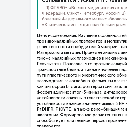
Соловьев А.И., Усков А.Н., Ковале
1) ФГБВОУ «Военно-медицинская акаде
Федерации, Санкт-Петербург, Россия; 2
болезней Федерального медико-биологиче
«Клиническая инфекционная больница им. 
Цель исследования. Изучение особенностей 
противомалярийных препаратов и молекуля
резистентности возбудителей малярии, вызва
Материалы и методы. Проведен анализ дан
геноме малярийных плазмодиев и механизма
Результаты. Показано, что противомаляри
транспортные белки, а также ключевые па
пути пластического и энергетического обм
плазмодиями гемоглобина, ферменты элект
как цитохром b, дигидроптероатсинтаза, 
фосфатидилинозитол-3-киназа, дигидрооро
устойчивости связаны с генетической гете
устойчивости важное значение имеют SNP м
PfDHFR, PfCYTB, а также рекомбинация ге
шизогонии. Формированию резистентных шт
способствует длительное персистирование
препаратов.