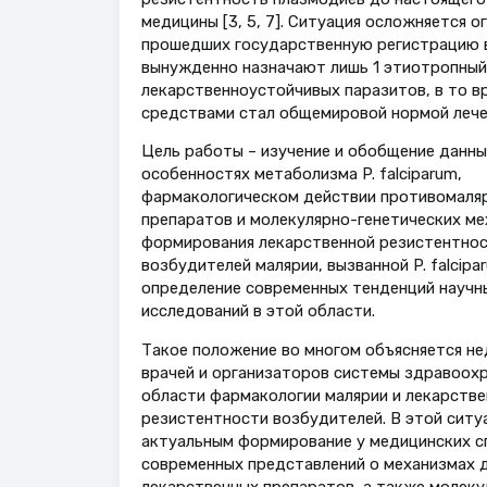
медицины [3, 5, 7]. Ситуация осложняется 
прошедших государственную регистрацию в 
вынужденно назначают лишь 1 этиотропный
лекарственноустойчивых паразитов, в то 
средствами стал общемировой нормой лечен
Цель работы – изучение и обобщение данны
особенностях метаболизма P. falciparum,
фармакологическом действии противомаля
препаратов и молекулярно-генетических ме
формирования лекарственной резистентно
возбудителей малярии, вызванной P. falcipar
определение современных тенденций научн
исследований в этой области.
Такое положение во многом объясняется н
врачей и организаторов системы здравоохр
области фармакологии малярии и лекарстве
резистентности возбудителей. В этой ситу
актуальным формирование у медицинских с
современных представлений о механизмах 