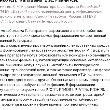
нко А.Н., Капацына В.А., Ракин А.И.
мия им. С.М. Кирова» Министерства обороны Российской
) ФГБУ «Детский научно-клинический центр инфекционных
ского агентства», Санкт-Петербург, Россия; 3) ГБУЗ
С. П. Боткина», Санкт-Петербург, Россия
метаболизма P. falciparum, фармакологического действия
рно-генетических механизмов формирования лекарственной
нной P. falciparum.
ных о современных противомалярийных лекарственных средст
х формирования лекарственной резистентности P. falciparum.
йные препараты могут блокировать или конкурентно замещат
разитарные ферменты, катализирующие основные метаболиче
ена. Мишенями могут служить метаболиты поглощаемого
ронно-транспортной цепи, а также такие паразитарные ферме
дигидрофолатредуктаза, кальций-зависимая АТФ-синтаза,
татдегидрогеназа и другие. Основные механизмы лекарствен
рогенностью возбудителей инфекции. В формировании
утации по локусам генов PfCRT, PfMDR1, PfATP6, PfDHPS,
нетического материала плазмодиев в ходе эритроцитарной
аммов и отбору мутаций лекарственной устойчивости
 паразитов в крови на фоне приема противомалярийных