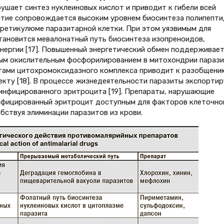
ушает синтез нуклеиновых кислот и приводит к гибели всей
витие сопровождается высоким уровнем биосинтеза полипепт
ретикулюме паразитарной клетки. При этом уязвимым для
тановится мевалонатный путь биосинтеза изопреноидов,
нергии [17]. Повышенный энергетический обмен поддерживает
ым окислительным фосфорилированием в митохондрии парази
атами цитохромоксидазного комплекса приводит к разоб­щени
кту [18]. В процессе жизнедеятельности паразиты экспорти
инфицированного эритроцита [19]. Препараты, нарушающие
нфицированный эритроцит доступным для факторов клеточно
бствуя элиминации паразитов из крови.