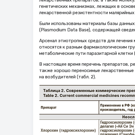
лекарственных препаратов, а также молеку
генетических механизмах, лежащих в основ
лекарственной резистентности малярийных
Были использованы материалы базы данны
(Plasmodium Data Base), содержащей сведе
Арсенал этиотропных средств для лечения 
относятся к разным фармакологическим гр
метаболические пути паразитарной клетки (т
В настоящее время перечень препаратов, р
также хорошо переносимые лекарственные 
на возбудителей (табл. 2).