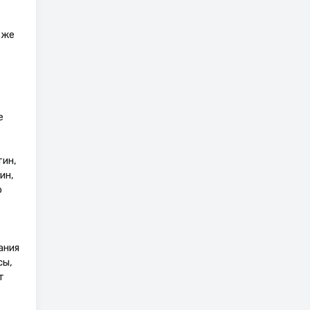
кже
е
ин,
ин,
о
ания
сы,
т