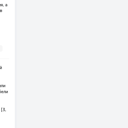
я, а
в
й
или
бели
[3,