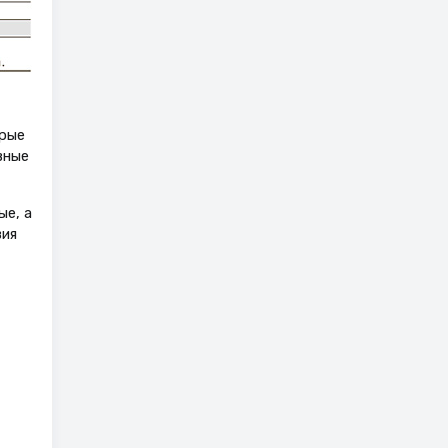
орые
вные
е, а
вия