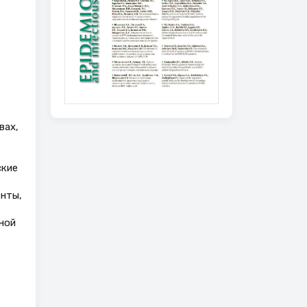
вах,
ь
ские
нты,
ной