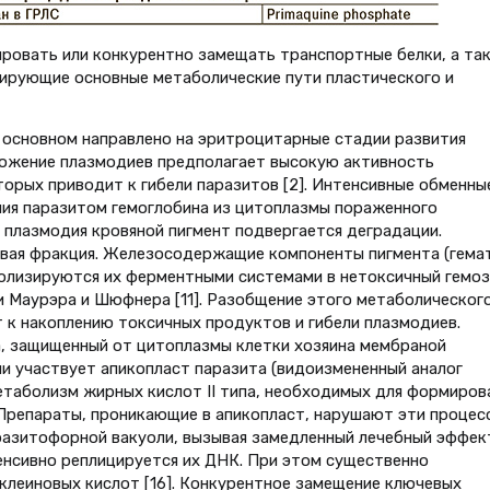
ровать или конкурентно замещать транспортные белки, а та
ирующие основные метаболические пути пластического и
 основном направлено на эритроцитарные стадии развития
ножение плазмодиев предполагает высокую активность
орых приводит к гибели паразитов [2]. Интенсивные обменны
ния паразитом гемоглобина из цитоплазмы пораженного
 плазмодия кровяной пигмент подвергается деградации.
вая фракция. Железосодержащие компоненты пигмента (гемат
олизируются их ферментными системами в нетоксичный гемоз
 Маурэра и Шюфнера [11]. Разобщение этого метаболическог
к накоплению токсичных продуктов и гибели плазмодиев.
, защищенный от цитоплазмы клетки хозяина мембраной
и участвует апикопласт паразита (видоизмененный аналог
етаболизм жирных кислот II типа, необходимых для формиров
 Препараты, проникающие в апикопласт, нарушают эти процес
азитофорной вакуоли, вызывая замедленный лечебный эффек
нтенсивно реплицируется их ДНК. При этом существенно
клеиновых кислот [16]. Конкурентное замещение ключевых