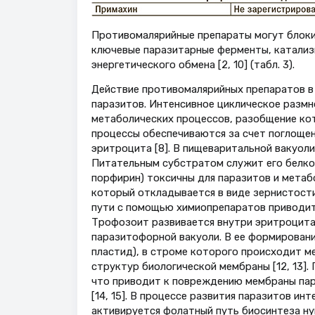
Противомалярийные препараты могут блоки
ключевые паразитарные ферменты, катализ
энергетического обмена [2, 10] (табл. 3).
Действие противомалярийных препаратов в
паразитов. Интенсивное циклическое разм
метаболических процессов, разобщение кот
процессы обеспечиваются за счет поглоще
эритроцита [8]. В пищеваритальной вакуоли
Питательным субстратом служит его белко
порфирин) токсичны для паразитов и метаб
который откладывается в виде зернистости
пути с помощью химиопрепаратов приводит 
Трофозоит развивается внутри эритроцита
паразитофорной вакуоли. В ее формировани
пластид), в строме которого происходит м
структур биологической мембраны [12, 13].
что приводит к повреждению мембраны пар
[14, 15]. В процессе развития паразитов и
активируется фолатный путь биосинтеза ну