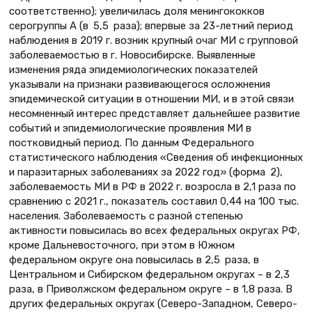
соответственно); увеличилась доля менингококков
серогруппы А (в 5,5 раза); впервые за 23-летний период
наблюдения в 2019 г. возник крупный очаг МИ с групповой
заболеваемостью в г. Новосибирске. Выявленные
изменения ряда эпидемиологических показателей
указывали на признаки развивающегося осложнения
эпидемической ситуации в отношении МИ, и в этой связи
несомненный интерес представляет дальнейшее развитие
событий и эпидемиологические проявления МИ в
постковидный период. По данным Федерального
статистического наблюдения «Сведения об инфекционных
и паразитарных заболеваниях за 2022 год» (форма 2),
заболеваемость МИ в РФ в 2022 г. возросла в 2,1 раза по
сравнению с 2021 г., показатель составил 0,44 на 100 тыс.
населения. Заболеваемость с разной степенью
активности повысилась во всех федеральных округах РФ,
кроме Дальневосточного, при этом в Южном
федеральном округе она повысилась в 2,5 раза, в
Центральном и Сибирском федеральном округах – в 2,3
раза, в Приволжском федеральном округе – в 1,8 раза. В
других федеральных округах (Северо-Западном, Северо-