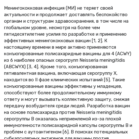
Менингококковая инфекция (МИ) не теряет своей
актуальности и продолжает доставлять беспокойство
органам и структурам здравоохранения, в том числе на
глобальном уровне, несмотря на более чем
пятидесятилетние усилия по разработке и применению
эффективных менингококковых вакцин [1, 2]. К
настоящему времени в мире активно применяются
конъюгированные полисахаридные вакцины для 4 (ACWY)
из 6 наиболее опасных серогрупп Neisseria meningitidis
(ABCWYX) [3, 4]. Кроме того, конъюгированная
пятивалентная вакцина, включающая серо­группу X,
находится во II фазе клинических испытаний [5]. Такие
конъюгированные вакцины эффективны у младенцев,
способствуют более продолжительному иммунному
ответу и могут вызывать коллективную защиту, снижая
передачу возбудителя среди людей. Разработка вакцин
на основе полисахарида против Neisseria meningitidis
серогруппы B оказалась неприемлемой из-за плохой
иммуногенности полисахаридной капсулы серогруппы B и
проблем с аутоантигеном [6]. В поисках потенциальных
субкапсулярных антигенов для вакцины против