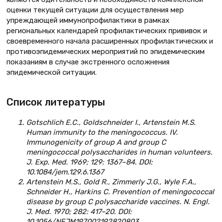
оценки текущей ситуации для осуществления мер
упреждающей иммунопрофилактики в рамках
региональных календарей профилактических прививок и
своевременного начала расширенных профилактических и
противоэпидемических мероприятий по эпидемическим
показаниям в случае экстренного осложнения
эпидемической ситуации.
Список литературы
Gotschlich E.C., Goldschneider I., Artenstein M.S.
Human immunity to the meningococcus. IV.
Immunogenicity of group A and group C
meningococcal polysaccharides in human volunteers.
J. Exp. Med. 1969; 129: 1367–84. DOI:
10.1084/jem.129.6.1367
Artenstein M.S., Gold R., Zimmerly J.G., Wyle F.A.,
Schneider H., Harkins
С
. Prevention of meningococcal
disease by group C polysaccharide vaccines. N. Engl.
J. Med. 1970; 282: 417–20. DOI:
10.1056/NEJM197002192820803