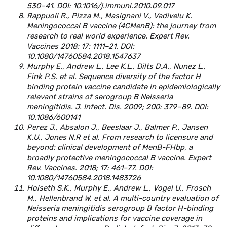
530–41. DOI: 10.1016/j.immuni.2010.09.017
Rappuoli R., Pizza M., Masignani V., Vadivelu K.
Meningococcal B vaccine (4CMenB): the journey from
research to real world experience. Expert Rev.
Vaccines 2018; 17: 1111–21. DOI:
10.1080/14760584.2018.1547637
Murphy E., Andrew L., Lee K.L., Dilts D.A., Nunez L.,
Fink P.S. et al. Sequence diversity of the factor H
binding protein vaccine candidate in epidemiologically
relevant strains of serogroup B Neisseria
meningitidis. J. Infect. Dis. 2009; 200: 379–89. DOI:
10.1086/600141
Perez J., Absalon J., Beeslaar J., Balmer P., Jansen
K.U., Jones N.R et al. From research to licensure and
beyond: clinical development of MenB-FHbp, a
broadly protective meningococcal B vaccine.
Expert
Rev. Vaccines. 2018; 17: 461–77. DOI:
10.1080/14760584.2018.1483726
Hoiseth S.K., Murphy E., Andrew L., Vogel U., Frosch
M., Hellenbrand W. et al. A multi-country evaluation of
Neisseria meningitidis serogroup B factor H-binding
proteins and implications for vaccine coverage in