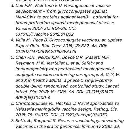
Dull P.M., McIntosh E.D. Meningococcal vaccine
development – from glycoconjugates against
MenACWY to proteins against MenB – potential for
broad protection against meningococcal disease.
Vaccine 2012; 30: B18–25. DOI:
10.1016/j.vaccine.2012.01.062
Vella M., Pace D. Glycoconjugate vaccines: an update.
Expert Opin. Biol. Ther. 2015; 15: 529–46. DOI:
10.1517/14712598.2015.993375
Chen W.H., Neuzil K.M., Boyce C.R. ,Pasetti M.F.,
Reymann
M.K., Martellet L. et al. Safety and
immunogenicity of a pentavalent meningococcal
conjugate vaccine containing serogroups A, C, Y, W,
and X in healthy adults: a phase 1, single-centre,
double-blind, randomised, controlled study. Lancet
Infect. Dis. 2018; 18: 1088–96. DOI: 10.1016/S1473-
3099(18)30400-6
Christodoulides M., Heckels J. Novel approaches to
Neisseria meningitidis vaccine design. Pathog. Dis.
2018; 75: ftx033. DOI: 10.1093/femspd/ftx033
Sette A., Rappuoli R. Reverse vaccinology: developing
vaccines in the era of genomics. Immunity 2010; 33: