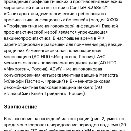
проведения профилактических и противоэпидемических
мероприятий в соответствии с СанПиН 3.3686-21
«Санитарно-эпидемиологические требования по
профилактике инфекционных болезней» (раздел XXXIX
«Профилактика менингококковой инфекции»). Главной
профилактической мерой является упреждающая
вакцинопрофилактика. В настоящее время в РФ
зарегистрирован и разрешен для применения ряд вакцин,
среди них А-менингококковая полисахаридная
моновакцина (АО НПО «Микроген», Россия), А+С-
менингококковая полисахаридная дивакцина (АО НПО
«Микроген», Россия), АСWY – менингококковая
конъюгированная четырехвалентная вакцина Menactra
(«Санофи Пастер», Франция) и В-менингококковая
рекомбинантная белковая вакцина Bexsero (АО
«ГлаксоСмитКляйн Трейдинг», Россия).
Заключение
В заключение на наглядной иллюстрации (рис. 2) уместно
продемонстрировать чередование периодов подъема (20