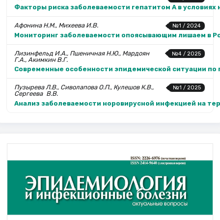
Факторы риска заболеваемости гепатитом А в условиях
Афонина Н.М., Михеева И.В.
№1 / 2024
Мониторинг заболеваемости опоясывающим лишаем в Ро
Лизинфельд И.А., Пшеничная Н.Ю., Мардоян
№4 / 2025
Г.А., Акимкин В.Г.
Современные особенности эпиде­мической ситуации по 
Пузырева Л.В., Сиволапова О.П., Кулешов К.В.,
№1 / 2025
Сергеева В.В.
Анализ заболеваемости норовирусной инфекцией на те