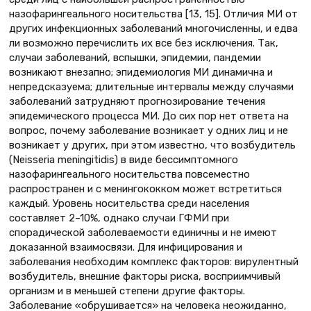
назофарингеального носительства [13, 15]. Отличия МИ от
других инфекционных заболеваний многочисленны, и едва
ли возможно перечислить их все без исключения. Так,
случаи заболеваний, вспышки, эпидемии, пандемии
возникают внезапно; эпидемиология МИ динамична и
непредсказуема; длительные интервалы между случаями
заболеваний затрудняют прогнозирование течения
эпидемического процесса МИ. До сих пор нет ответа на
вопрос, почему заболевание возникает у одних лиц и не
возникает у других, при этом известно, что возбудитель
(Neisseria meningitidis) в виде бессимптомного
назофарингеального носительства повсеместно
распространен и с менингококком может встретиться
каждый. Уровень носительства среди населения
составляет 2–10%, однако случаи ГФМИ при
спорадической заболеваемости единичны и не имеют
доказанной взаимосвязи. Для инфицирования и
заболевания необходим комплекс факторов: вирулентный
возбудитель, внешние факторы риска, восприимчивый
организм и в меньшей степени другие факторы.
Заболевание «обрушивается» на человека неожиданно,