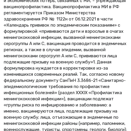
и экономических потерь, связанных с МИ, – упреждающая
вакцинопрофилактика. Вакцинопрофилактика МИ в РФ
регламентируется Приказом Министерства
здравоохранения РФ № 1122н от 06.12.2021 в части
«Календарь прививок по эпидемическим показаниям» с
формулировкой: «прививаются дети и взрослые в очагах
менингококковой инфекции, вызванной менингококками
серогруппы А или С, вакцинация проводится в эндемичных
регионах, а также в случае эпидемии, вызванной
менингококками серогрупп А или С, прививаются лица
подлежащие призыву на военную службу»1. Данная
формулировка нуждается в корректировке из-за
изменившихся современных реалий. Так, согласно новому
федеральному документу СанПиН 3.3686-21 «Санитарно-
эпидемиологические требования по профилактике
инфекционных болезней» (раздел XXXIX «Профилактика
менингококковой инфекции»), вакцинации подлежат
«группы риска по инфицированию и заболеванию: а
именно, вакцинируются лица, подлежащие призыву на
военную службу; лица, отъезжающие в эндемичные по
менингококковой инфекции районы (например, паломники,
военнослужащие, туристы, спортсмены, геологи, биологи);