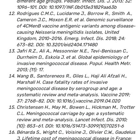
different age groups.
Pediatr. Infect. Dis. J. 2013; 32:
1096–101. DOI: 10.1097/INF.0b013e31829aa63b
Rodrigues C.M.C., Lucidarme J., Borrow R., Smith
A.,
Cameron J.C., Moxon E.R. et al. Genomic surveillance
of 4CMenB vaccine antigenic variants among disease-
causing Neisseria meningitidis isolates, United
Kingdom, 2010–2016.
Emerg. Infect. Dis. 2018; 24:
673–82. DOI: 10.3201/eid2404.171480
Jafri R.Z., Ali A., Messonnier N.E., Tevi-Benissan C.,
Durrheim D., Eskola J. et al. Global epidemiology of
invasive meningococcal disease. Popul. Health Metr.
2013; (11): 17.
Wang B., Santoreneos R., Giles L., Haji Ali Afzali H.,
Marshall H. Case fatality rates of invasive
meningococcal disease by serogroup and age: a
systematic review and meta-analysis.
Vaccine 2019;
37: 2768–82. DOI: 10.1016/j.vaccine.2019.04.020
Christensen H., May M., Bowen L., Hickman M., Trotter
C.L. Meningococcal carriage by age: a systematic
review and meta-analysis. Lancet Infect. Dis. 2010;
(10): 853–61. DOI: 10.1016/S1473-3099(10)70251-6
Bénarda S., Wright C., Voisine J., Olivier C.W., Gaudelus
J. Lifetime cost of meningococcal disease in France: