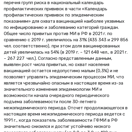
перечня групп риска в национальный календарь
профилактических прививок в части «Календарь
профилактических прививок по эпидемическим
показаниям» для охвата вакцинацией наиболее уязвимых
по инфицированию и заболеванию категорий граждан.
Общее число привитых против МИ в РФ в 2021 г. по
сравнению с 2019 г. увеличилось на 31% (435 343 и 299 856
чел. соответственно), при этом доля вакцинированных
детей увеличилась на 54% (в 2019 г. – 121 648 чел., в 2021 г.
– 267 227 чел.). Согласно представленным данным,
выявлен рост числа привитых, но охват населения
вакцинацией остается недопустимо малым (0,3%) и не
позволяет управлять эпидемическим процессом МИ, что
является чрезвычайно опасным в настоящее время из-за
значительного изменения эпидемиологии МИ и
возможности начала очередного периодического
подъема заболеваемости после 30-летнего
межэпидемического периода. Отсчет продолжающегося в
настоящее время межэпидемического периода ведется с
1991 г., когда показатель заболеваемости ГФМИ в РФ
значительно снизился и достиг устойчиво низкого