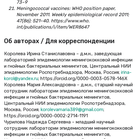
73–9
Meningococcal vaccines: WHO position paper,
November 2011. Weekly epidemiological record 2011;
47(86); 521–40. https://www.who.
int/publications/i/item/WER8647
Об авторах / Для корреспонденции
Королева Ирина Станиславовна – д.м.н., заведующая
лабораторией эпидемиологии менингококковой инфекции
и гнойных бактериальных менингитов, Центральный НИИ
эпидемиологии Роспотребнадзора, Москва, Россия;
irina-
korol@yandex.ru
; https://orcid.org/0000-0003-0578-146X
Королева Мария Александровна – д.м.н., старший научный
сотрудник лаборатории эпидемиологии менингококковой
инфекции и гнойных бактериальных менингитов,
Центральный НИИ эпидемиологии Роспотребнадзора,
Москва, Россия;
korolevamaria389@gmail.com
;
https://orcid.org/0000-0002-2714-1191
Чурилова Надежда Сергеевна – младший научный
сотрудник лаборатории эпидемиологии менингококковой
инфекции и гнойных бактериальных менингитов,