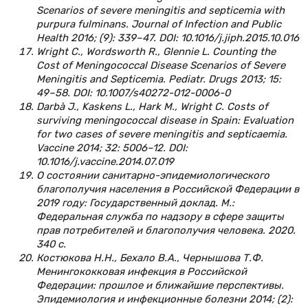
Scenarios of severe meningitis and septicemia with
purpura fulminans.
Journal of Infection and Public
Health 2016; (9): 339–47. DOI: 10.1016/j.jiph.2015.10.016
Wright C., Wordsworth R., Glennie L. Counting the
Cost of Meningococcal Disease Scenarios of Severe
Meningitis and Septicemia. Pediatr. Drugs 2013; 15:
49–58. DOI: 10.1007/s40272-012-0006-0
Darbà J., Kaskens L., Hark M., Wright C. Costs of
surviving meningococcal disease in Spain: Evaluation
for two cases of severe meningitis and septicaemia.
Vaccine 2014; 32: 5006–12. DOI:
10.1016/j.vaccine.2014.07.019
О состоянии санитарно-эпидемиологического
благополучия населения в Российской Федерации в
2019 году: Государственный доклад. М.:
Федеральная служба по надзору в сфере защиты
прав потребителей и благополучия человека.
2020.
340
с
.
Костюкова Н.Н., Бехало В.А., Чернышова Т.Ф.
Менингококковая инфекция в Российской
Федерации: прошлое и ближайшие перспективы.
Эпидемиология и инфекционные болезни 2014; (2):