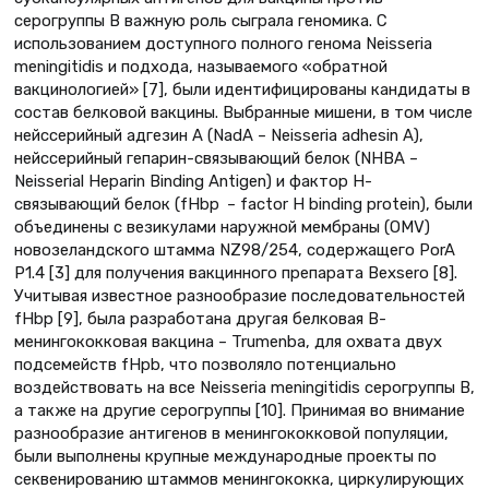
серогруппы B важную роль сыграла геномика. С
использованием доступного полного генома Neisseria
meningitidis и подхода, называемого «обратной
вакцинологией» [7], были идентифицированы кандидаты в
состав белковой вакцины. Выбранные мишени, в том числе
нейссерийный адгезин A (NadA – Neisseria adhesin A),
нейссерийный гепарин-связывающий белок (NHBA –
Neisserial Heparin Binding Antigen) и фактор Н-
связывающий белок (fHbp – factor H binding protein), были
объединены с везикулами наружной мембраны (OMV)
новозеландского штамма NZ98/254, содержащего PorA
P1.4 [3] для получения вакцинного препарата Bexsero [8].
Учитывая известное разнообразие последовательностей
fHbp [9], была разработана другая белковая В-
менингококковая вакцина – Trumenba, для охвата двух
подсемейств fHpb, что позволяло потенциально
воздействовать на все Neisseria meningitidis серогруппы B,
а также на другие серогруппы [10]. Принимая во внимание
разнообразие антигенов в менингококковой популяции,
были выполнены крупные международные проекты по
секвенированию штаммов менингококка, циркулирующих