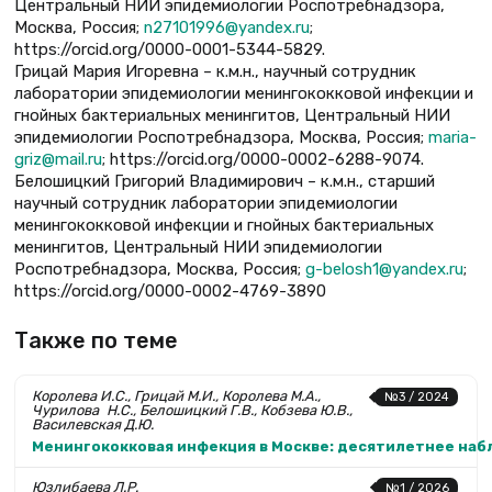
Центральный НИИ эпидемиологии Роспотребнадзора,
Москва, Россия;
n27101996@yandex.ru
;
https://orcid.org/0000-0001-5344-5829.
Грицай Мария Игоревна – к.м.н., научный сотрудник
лаборатории эпидемиологии менингококковой инфекции и
гнойных бактериальных менингитов, Центральный НИИ
эпидемиологии Роспотребнадзора, Москва, Россия;
maria-
griz@mail.ru
; https://orcid.org/0000-0002-6288-9074.
Белошицкий Григорий Владимирович – к.м.н., старший
научный сотрудник лаборатории эпидемиологии
менингококковой инфекции и гнойных бактериальных
менингитов, Центральный НИИ эпидемиологии
Роспотребнадзора, Москва, Россия;
g-belosh1@yandex.ru
;
https://orcid.org/0000-0002-4769-3890
Также по теме
Королева И.С., Грицай М.И., Королева М.А.,
№3 / 2024
Чурилова Н.С., Белошицкий Г.В., Кобзева Ю.В.,
Василевская Д.Ю.
Менингококковая инфекция в Москве: десятилетнее набл
Юзлибаева Л.Р.
№1 / 2026