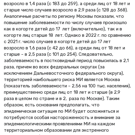
возросло в 1,4 раза (с 183 до 259), а среди лиц от 18 лет и
старше число случаев возросло в 2,9 раза (с 128 до 368).
Аналогичные расчеты по региону Москвы показали, что
повышение заболеваемости по числу случаев произошло
как в когорте детей до 17 лет (включительно), так и в
когорте лиц старше 18 лет. Однако в 2022 г. по сравнению
с 2021 г. число случаев в когорте детей до 17 лет
возросло в 1,6 раза (с 42 до 66), а среди лиц от 18 лет и
старше – в 2,5 раза (с 101 до 254). Следовательно,
заболеваемость в постковидный период повысилась в 2,1
раза, причем во всех федеральных округах (за
исключением Дальневосточного федерального округа),
территорией наибольшего риска МИ является Москва
(показатель заболеваемости – 2,56 на 100 тыс. населения),
преимущественно среди лиц от 18 лет и старше (в 2,9
раза в целом по стране и в 2, раза по Москве). Таким
образом, есть основания предполагать, что
эпидемическая ситуация по МИ будет осложняться и
потребуются особая настороженность и внимание за
эпидемиологическими проявлениями МИ на каждом
территориальном образовании для экстренного