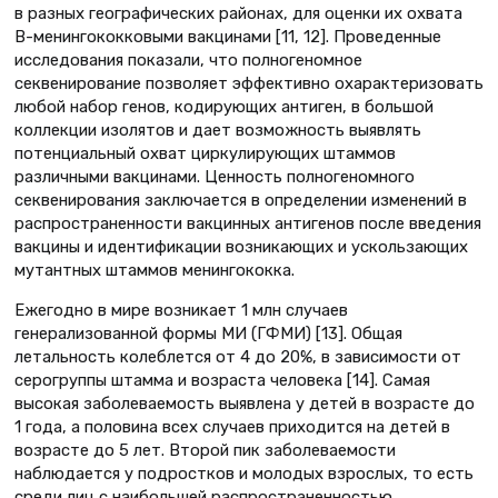
в разных географических районах, для оценки их охвата
В-менингококковыми вакцинами [11, 12]. Проведенные
исследования показали, что полногеномное
секвенирование позволяет эффективно охарактеризовать
любой набор генов, кодирующих антиген, в большой
коллекции изолятов и дает возможность выявлять
потенциальный охват циркулирующих штаммов
различными вакцинами. Ценность полногеномного
секвенирования заключается в определении изменений в
распространенности вакцинных антигенов после введения
вакцины и идентификации возникающих и ускользающих
мутантных штаммов менингококка.
Ежегодно в мире возникает 1 млн случаев
генерализованной формы МИ (ГФМИ) [13]. ​​Общая
летальность колеблется от 4 до 20%, в зависимости от
серогруппы штамма и возраста человека [14]. Самая
высокая заболеваемость выявлена у детей в возрасте до
1 года, а половина всех случаев приходится на детей в
возрасте до 5 лет. Второй пик заболеваемости
наблюдается у подростков и молодых взрослых, то есть
среди лиц с наибольшей распространенностью