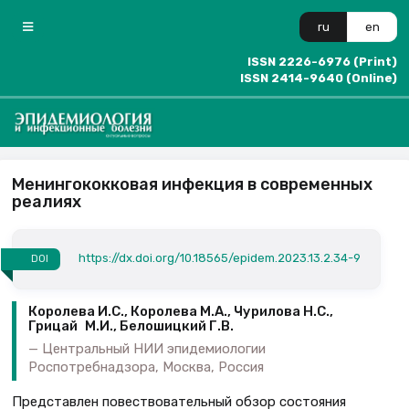
ru
en
ISSN 2226-6976 (Print)
ISSN 2414-9640 (Online)
Менингококковая инфекция в современных
реалиях
https://dx.doi.org/10.18565/epidem.2023.13.2.34-9
DOI
Королева И.С., Королева М.А., Чурилова Н.С.,
Грицай М.И., Белошицкий Г.В.
Центральный НИИ эпидемиологии
Роспотребнадзора, Москва, Россия
Представлен повествовательный обзор состояния