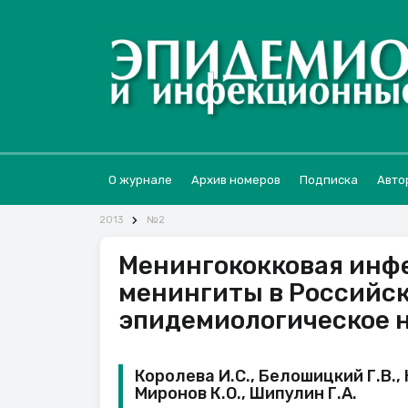
О журнале
Архив номеров
Подписка
Авто
2013
№2
Менингококковая инф
менингиты в Российс
эпидемиологическое 
Королева И.С., Белошицкий Г.В., 
Миронов К.О., Шипулин Г.А.