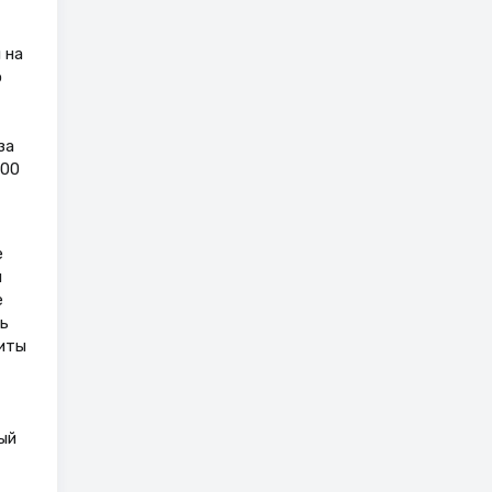
 на
о
за
500
е
й
е
ь
гиты
ый