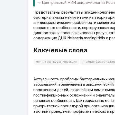
Центральный НИИ эпидемиологии Росп
Представлены результаты эпидемиологичес
бактериальными менингитами на территории
эпидемиологические особенности менингоко
возрастные особенности, серогрупповая ха
диагностики и проанализированы результа
содержащих ДНК Neisseria meningitidis с р
Ключевые слова
менингококковая инфекция
гнойные бактериальн
Актуальность проблемы бактериальных мен
заболеваний, вовлечением в эпидемический
поражением детей, тяжелейшим симптомоко
постинфекционных осложнений и значительн
основная особенность бактериальных менин
приоритетной процедурой при организации 
тактики проведения профилактических и пр