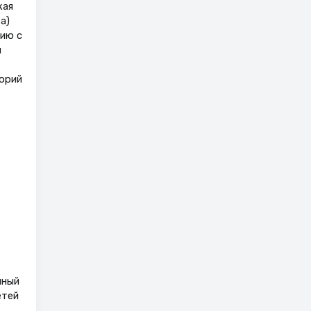
кая
а)
нию с
я
орий
нный
етей