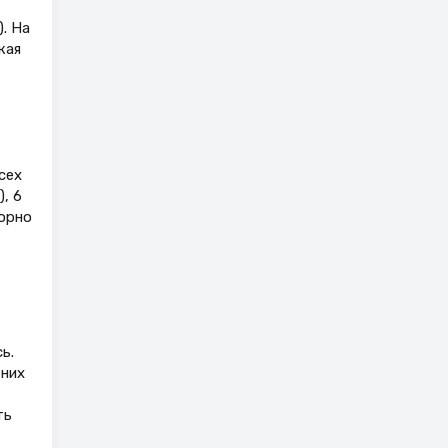
. На
кая
сех
, 6
торно
ь.
 них
ть