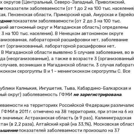
ых округов (Центральный, Северо-Западный, Приволжский,
ие
показатели заболеваемости (от 1 до 2 на 100 тыс. населения)
кая, Пензенская области, Приморский край, Амурская и Еврейс
едние
показатели заболеваемости (от 2 до 3 на 100 тыс.
нецкий автономный округ и Магаданская область) определены
3 на 100 тыс. населения). В Ненецком автономном округе
рганизованная, лабораторной расшифровки нет, заболевание
лет (организованный, лабораторной расшифровки нет,
В Магаданской области выявлено 5 случаев заболевания, во в
ода (неорганизованные), а также в возрасте 3 (организованный)
и случаев, возникших в Магаданской области, 3 случая лабора
кокком серогруппы В и 1 – менингококком серогруппы С. Все
спублики Калмыкия, Ингушетия, Тыва, Кабардино-Балкарская и
мный округ) заболеваемость ГФМИ
не зарегистрирована
.
еваемости на территориях Российской Федерации различалис
ГФМИ в 2011 г. отмечено на 38 территориях, при этом на 6 из
 значимых: Астраханская область (в 9 раз), Калининградская
тан (в 2,2 раза), Алтайский край (на 33,1%), Московская облас
вышение
показателей заболеваемости произошло на 37