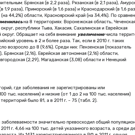
тельным: Брянская (в 2,2 раза), Рязанская (в 2,1 раза), Амурс
в 1,9 раза), Приморский (в 1,6 раза) и Краснодарский (в 1,6 раз
я (на 44,2%) области, Красноярский край (на 34,4%). По сравне
зменилась
на 8 территориях: Воронежская область, Чеченска
круг, республики Тыва, Хакасия, Сахалинская и Еврейская
 округ. Обращает на себя внимание
увеличение
числа террит
кий уровень в 2 и более раза. Так, если в 2010 г. таких
число возросло до 8 (9,6%). Среди них: Пензенская (показатель
, Брянская (2,16), Еврейская автономная (2,16) области,
овгородская (2,29), Магаданская (3,08) области и Ненецкий
орий, где заболевания не зарегистрированы или
0 тыс. населения) и низкие (от 1 до 2 на 100 тыс. населения)
ерриторий было 81, а в 2011 г. – 75 (табл. 2).
й заболеваемости значительно превосходил общий популяцио
2011 г. 4,66 на 100 тыс. детей указанного возраста, а среди д
возраста. Из 1431 зарегистрированного в РФ в 2011 г. случая