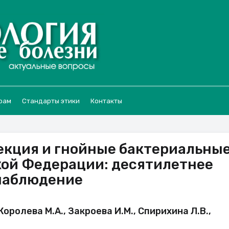
рам
Стандарты этики
Контакты
екция и гнойные бактериальны
кой Федерации: десятилетнее
наблюдение
Королева М.А., Закроева И.М., Спирихина Л.В.,