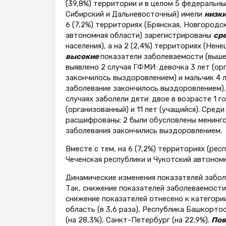
(39,8%) территории и в целом 5 федеральн
Сибирский и Дальневосточный) имели
низк
6 (7,2%) территориях (Брянская, Новгородс
автономная области) зарегистрированы
ср
населения), а на 2 (2,4%) территориях (Не
высокие
показатели заболеваемости (выше 
выявлено 2 случая ГФМИ: девочка 3 лет (о
закончилось выздоровлением) и мальчик 4 
заболевание закончилось выздоровлением). 
случаях заболели дети: двое в возрасте 1 г
(организованный) и 11 лет (учащийся). Сред
расшифрованы: 2 были обусловлены менинго
заболевания закончились выздоровлением.
Вместе с тем, на 6 (7,2%) территориях (ре
Чеченская республики и Чукотский автоно
Динамические изменения показателей забол
Так, снижение показателей заболеваемости 
снижение показателей отнесено к категории
область (в 3,6 раза), Республика Башкортос
(на 28,3%), Санкт-Петербург (на 22,9%).
По