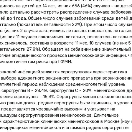
лось на детей до 14 лет, из них 656 (46%) случаев – на дете
лило детально рассмотреть распределение случаев заболеван
ей до 1 года. Общее число случаев заболеваний среди детей д
летально (показатель летальности 22%). При этом число случа
с. (из них 2 случая закончились летально, показатель летальн
 (из них 11 случаев закончились летально, показатель летальн
 снижалось, составив в возрасте 11 мес. 18 случаев (из них 5
летальности 27,8%). Обращает на себя внимание значительный
ояние эпидемического процесса менингококковой инфекции, ч
ым контингентам риска при ГФМИ.
окковой инфекцией является серогрупповая характеристика
 выбора адекватного вакцинного препарата при возникновени
сятилетний период наблюдения среднемноголетний уровень
 серогруппы В – 28,4%, серогруппы С – 20%, менингококков др
деления серогруппы – 15,3%. Серогруппы менингококков основн
льно равных долях, редкие серогруппы были единичны, а уровен
 представляется чрезвычайно высоким и указывает на
оцедуры серогруппирования менингококков. Длительное
ой характеристикой клинических менингококков в Москве (изу
тинирующихся менингококков и штаммов редких серогрупп не