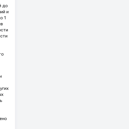
й до
ий и
о 1
ев
ости
ости
то
и
угих
ых
ь
чено