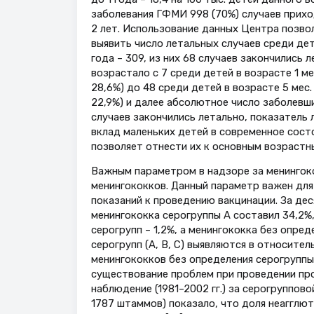
заболевания ГФМИ 998 (70%) случаев приходи
2 лет. Использование данных Центра позво
выявить число летальных случаев среди дет
года – 309, из них 68 случаев закончились 
возрастало с 7 среди детей в возрасте 1 ме
28,6%) до 48 среди детей в возрасте 5 мес.
22,9%) и далее абсолютное число заболевших
случаев закончились летально, показатель 
вклад маленьких детей в современное сост
позволяет отнести их к основным возрастн
Важным параметром в надзоре за менингок
менингококков. Данный параметр важен для
показаний к проведению вакцинации. За де
менингококка серогруппы А составил 34,2%,
серогрупп – 1,2%, а менингококка без опре
серогрупп (А, В, С) выявляются в относите
менингококков без определения серогруппы
существование проблем при проведении пр
наблюдение (1981–2002 гг.) за серогруппов
1787 штаммов) показало, что доля неагглю