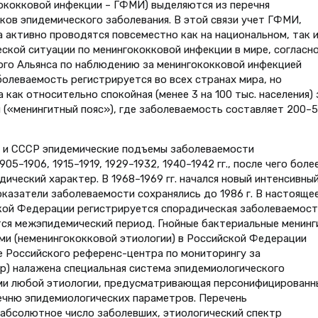
ококковой инфекции – ГФМИ) выделяются из перечня
ков эпидемического заболевания. В этой связи учет ГФМИ,
 активно проводятся повсеместно как на национальном, так и
еской ситуации по менингококковой инфекции в мире, согласн
ого Альянса по наблюдению за менингококковой инфекцией
аболеваемость регистрируется во всех странах мира, но
как относительно спокойная (менее 3 на 100 тыс. населения) 
(«менингитный пояс»), где заболеваемость составляет 200–
 и СССР эпидемические подъемы заболеваемости
5–1906, 1915–1919, 1929–1932, 1940–1942 гг., после чего боле
ический характер. В 1968–1969 гг. начался новый интенсивны
казатели заболеваемости сохранялись до 1986 г. В настояще
кой Федерации регистрируется спорадическая заболеваемост
ется межэпидемический период. Гнойные бактериальные менин
ми (неменингококковой этиологии) в Российской Федерации
е Российского референс-центра по мониторингу за
р) налажена специальная система эпидемиологического
ми любой этиологии, предусматривающая персонифицированн
ечню эпидемиологических параметров. Перечень
абсолютное число заболевших, этиологический спектр