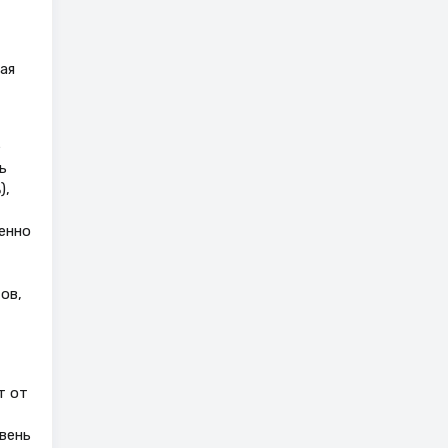
ая
е
ь
),
енно
ов,
т от
вень