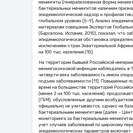
менингиты (генерализованная форма менинг
бактериальных менингитов наличием призна
эпидемиологический надзор и профилактика
глобальном уровнях [5–9]. Анализ эпидемич
материалам совещания Экспертов Глобальн
(Барселона, Испания, 2010), показал, что з
эпидемиологическая обстановка определена 
исключением стран Экваториальной Африки 
на 100 тыс. населения [10].
На территории бывшей Российской империи
менингококковой инфекции наблюдались в 190
четверти века заболеваемость имела спорад
подъем заболеваемости [11]. Повышенные по
время на большинстве территорий Российс
(менее 2 на 100 тыс. населения), продолжа
(ГБМ), обусловленные другими возбудителя
официально не учитываются, однако на баз
бактериальными менингитами (далее – Цент
мониторинга за бактериальными менингита
учет случаев заболеваний по широкому пер
эпидемиологических параметров включает: 