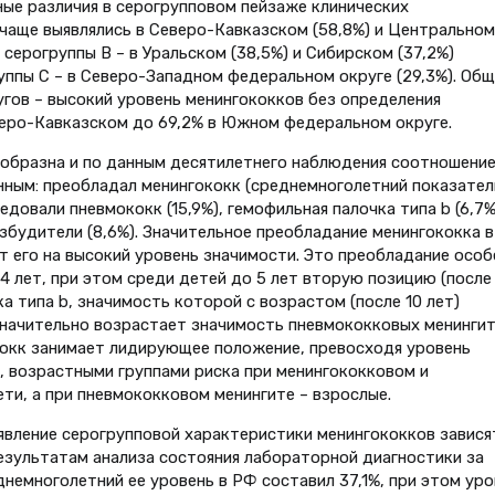
ные различия в серогрупповом пейзаже клинических
 чаще выявлялись в Северо-Кавказском (58,8%) и Центральном
 серогруппы В – в Уральском (38,5%) и Сибирском (37,2%)
уппы С – в Северо-Западном федеральном округе (29,3%). Общ
гов – высокий уровень менингококков без определения
веро-Кавказском до 69,2% в Южном федеральном округе.
ообразна и по данным десятилетнего наблюдения соотношени
нным: преобладал менингококк (среднемноголетний показател
едовали пневмококк (15,9%), гемофильная палочка типа b (6,7%
збудители (8,6%). Значительное преобладание менингококка в
т его на высокий уровень значимости. Это преобладание особ
4 лет, при этом среди детей до 5 лет вторую позицию (после
а типа b, значимость которой с возрастом (после 10 лет)
 значительно возрастает значимость пневмококковых менингит
кокк занимает лидирующее положение, превосходя уровень
, возрастными группами риска при менингококковом и
ти, а при пневмококковом менингите – взрослые.
вление серогрупповой характеристики менингококков завися
езультатам анализа состояния лабораторной диагностики за
немноголетний ее уровень в РФ составил 37,1%, при этом уро