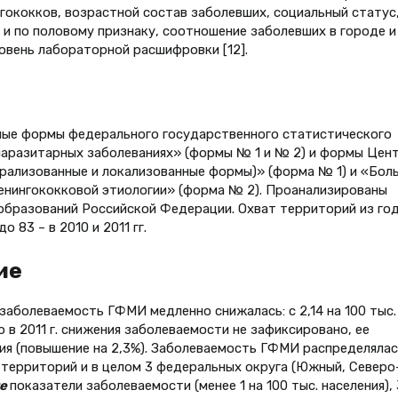
гококков, возрастной состав заболевших, социальный статус
 и по половому признаку, соотношение заболевших в городе и
овень лабораторной расшифровки [12].
тные формы федерального государственного статистического
паразитарных заболеваниях» (формы № 1 и № 2) и формы Цен
рализованные и локализованные формы)» (форма № 1) и «Бол
енингококковой этиологии» (форма № 2). Проанализированы
образований Российской Федерации. Охват территорий из год
о 83 – в 2010 и 2011 гг.
ие
заболеваемость ГФМИ медленно снижалась: с 2,14 на 100 тыс.
ако в 2011 г. снижения заболеваемости не зафиксировано, ее
ения (повышение на 2,3%). Заболеваемость ГФМИ распределялас
) территорий и в целом 3 федеральных округа (Южный, Северо
ие
показатели заболеваемости (менее 1 на 100 тыс. населения),