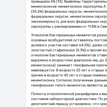
превышала 6% [13]. Выявлены территориаль
менингококков: менингококки серогруппы А
(34,2%) федеральных округах, менингококки
федеральных округах, менингококки серогр
закономерность для всех федеральных окру
серогруппы с ранжированием от 11,8% в Се
Этиология бактериальных менингитов разн
основных возбудителей оставалось постоя
долевого участия составил 64,5%), далее сл
золотистый стафилококк (4,3%) и прочие во
этиологии бактериальных менингитов стави
выражено в возрастном диапазоне лиц до 2
менингококка) занимает гемофильная палочк
нивелируется. В возрасте 25 лет и старше
причем в возрасте 45 лет и старше пневмо
менингококка. Согласно полученным данным
гемофильном типа b менингитах являются де
Полнота этиологической расшифровки и выя
состояния лабораторной диагностики. По р
десятилетний период установлено, что сред