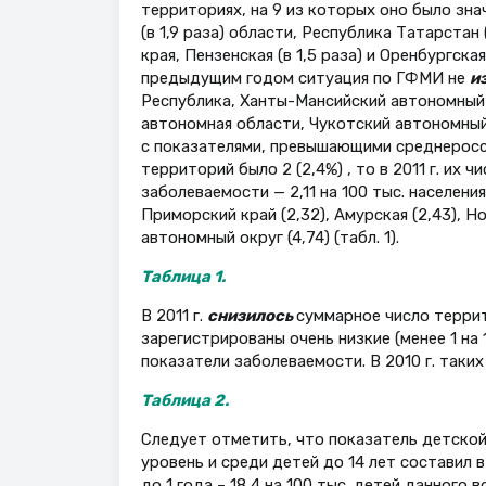
территориях, на 9 из которых оно было значи
(в 1,9 раза) области, Республика Татарстан (
края, Пензенская (в 1,5 раза) и Оренбургска
предыдущим годом ситуация по ГФМИ не
и
Республика, Ханты-Мансийский автономный о
автономная области, Чукотский автономный
с показателями, превышающими среднероссийс
территорий было 2 (2,4%) , то в 2011 г. их 
заболеваемости — 2,11 на 100 тыс. населения)
Приморский край (2,32), Амурская (2,43), Н
автономный округ (4,74) (табл. 1).
Таблица 1.
В 2011 г.
снизилось
суммарное число террит
зарегистрированы очень низкие (менее 1 на 10
показатели заболеваемости. В 2010 г. таких т
Таблица 2.
Следует отметить, что показатель детско
уровень и среди детей до 14 лет составил в 
до 1 года – 18,4 на 100 тыс. детей данного 