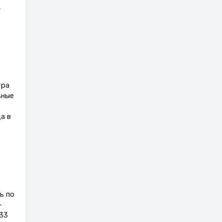
,
тра
ьные
а в
ь по
-
 33