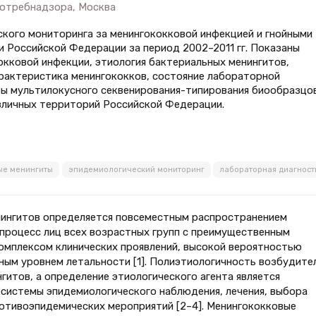
отребнадзора, Москва
кого мониторинга за менингококковой инфекцией и гнойными
 Российской Федерации за период 2002–2011 гг. Показаны
кковой инфекции, этиология бактериальных менингитов,
рактеристика менингококков, состояние лабораторной
ты мультилокусного секвенирования-типирования биообразцов
азличных территорий Российской Федерации.
ые менингиты
эпидемиологический мониторинг
лабораторная диагност
ингитов определяется повсеместным распространением
 процесс лиц всех возрастных групп с преимущественным
мплексом клинических проявлений, высокой вероятностью
ым уровнем летальности [1]. Полиэтиологичность возбудител
гитов, а определение этиологического агента является
системы эпидемиологического наблюдения, лечения, выбора
отивоэпидемических мероприятий [2–4]. Менингококковые