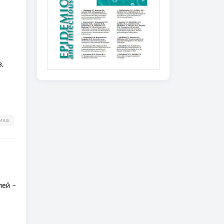
,
ика
ей –