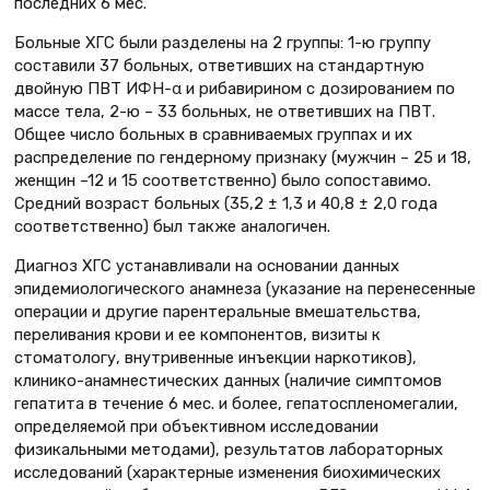
последних 6 мес.
Больные ХГС были разделены на 2 группы: 1-ю группу
составили 37 больных, ответивших на стандартную
двойную ПВТ ИФН-α и рибавирином с дозированием по
массе тела, 2-ю – 33 больных, не ответивших на ПВТ.
Общее число больных в сравниваемых группах и их
распределение по гендерному признаку (мужчин – 25 и 18,
женщин –12 и 15 соответственно) было сопоставимо.
Средний возраст больных (35,2 ± 1,3 и 40,8 ± 2,0 года
соответственно) был также аналогичен.
Диагноз ХГС устанавливали на основании данных
эпидемиологического анамнеза (указание на перенесенные
операции и другие парентеральные вмешательства,
переливания крови и ее компонентов, визиты к
стоматологу, внутривенные инъекции наркотиков),
клинико-анамнестических данных (наличие симптомов
гепатита в течение 6 мес. и более, гепатоспленомегалии,
определяемой при объективном исследовании
физикальными методами), результатов лабораторных
исследований (характерные изменения биохимических