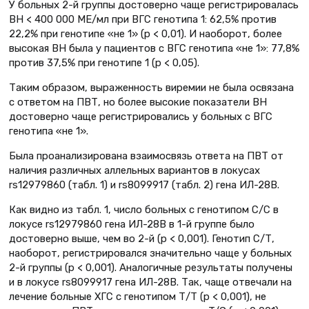
У больных 2-й группы достоверно чаще регистрировалась
ВН < 400 000 МЕ/мл при ВГС генотипа 1: 62,5% против
22,2% при генотипе «не 1» (р < 0,01). И наоборот, более
высокая ВН была у пациентов с ВГС генотипа «не 1»: 77,8%
против 37,5% при генотипе 1 (р < 0,05).
Таким образом, выраженность виремии не была освязана
с ответом на ПВТ, но более высокие показатели ВН
достоверно чаще регистрировались у больных с ВГС
генотипа «не 1».
Была проанализирована взаимосвязь ответа на ПВТ от
наличия различных аллельных вариантов в локусах
rs12979860 (табл. 1) и rs8099917 (табл. 2) гена ИЛ-28B.
Как видно из табл. 1, число больных с генотипом С/С в
локусе rs12979860 гена ИЛ-28B в 1-й группе было
достоверно выше, чем во 2-й (р < 0,001). Генотип С/Т,
наоборот, регистрировался значительно чаще у больных
2-й группы (р < 0,001). Аналогичные результаты получены
и в локусе rs8099917 гена ИЛ-28B. Так, чаще отвечали на
лечение больные ХГС с генотипом Т/Т (р < 0,001), не