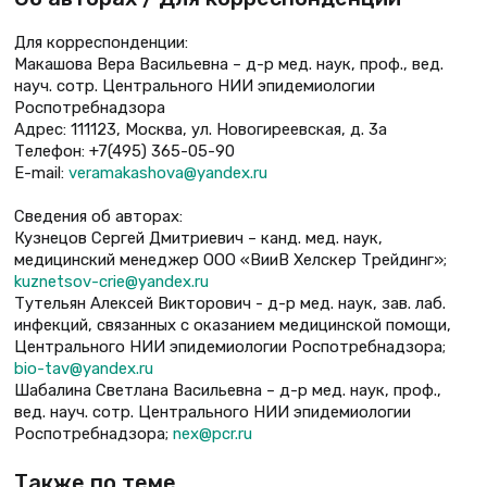
Для корреспонденции:
Макашова Вера Васильевна – д-р мед. наук, проф., вед.
науч. сотр. Центрального НИИ эпидемиологии
Роспотребнадзора
Адрес: 111123, Москва, ул. Новогиреевская, д. 3а
Телефон: +7(495) 365-05-90
Е-mail:
veramakashova@yandex.ru
Сведения об авторах:
Кузнецов Сергей Дмитриевич – канд. мед. наук,
медицинский менеджер ООО «ВииВ Хелскер Трейдинг»;
kuznetsov-crie@yandex.ru
Тутельян Алексей Викторович - д-р мед. наук, зав. лаб.
инфекций, связанных с оказанием медицинской помощи,
Центрального НИИ эпидемиологии Роспотребнадзора;
bio-tav@yandex.ru
Шабалина Светлана Васильевна – д-р мед. наук, проф.,
вед. науч. сотр. Центрального НИИ эпидемиологии
Роспотребнадзора;
nex@pcr.ru
Также по теме