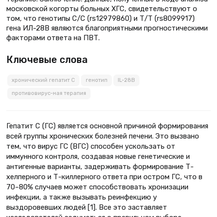
московской когорты больных ХГС, свидетельствуют о
том, что генотипы С/С (rs12979860) и Т/Т (rs8099917)
гена ИЛ-28B являются благоприятными прогностическими
факторами ответа на ПВТ.
Ключевые слова
хронический гепатит С
генотип
IL-28B
противовирус-ная терапия
Гепатит С (ГС) является основной причиной формирования
всей группы хронических болезней печени. Это вызвано
тем, что вирус ГС (ВГС) способен ускользать от
иммунного контроля, создавая новые генетические и
антигенные варианты, задерживать формирование Т-
хелперного и Т-киллерного ответа при остром ГС, что в
70–80% случаев может способствовать хронизации
инфекции, а также вызывать реинфекцию у
выздоровевших людей [1]. Все это заставляет