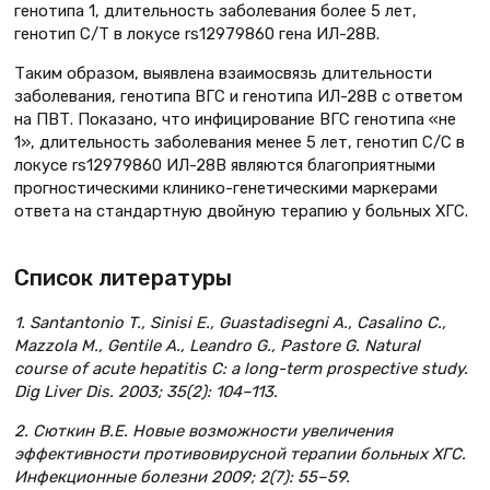
генотипа 1, длительность заболевания более 5 лет,
генотип С/Т в локусе rs12979860 гена ИЛ-28B.
Таким образом, выявлена взаимосвязь длительности
заболевания, генотипа ВГС и генотипа ИЛ-28B с ответом
на ПВТ. Показано, что инфицирование ВГС генотипа «не
1», длительность заболевания менее 5 лет, генотип С/С в
локусе rs12979860 ИЛ-28B являются благоприятными
прогностическими клинико-генетическими маркерами
ответа на стандартную двойную терапию у больных ХГС.
Список литературы
1. Santantonio T., Sinisi E., Guastadisegni A., Casalino C.,
Mazzola M., Gentile A., Leandro G., Pastore G. Natural
course of acute hepatitis C: a long-term prospective study.
Dig Liver Dis. 2003; 35(2): 104–113.
2. Сюткин В.Е. Новые возможности увеличения
эффективности противовирусной терапии больных ХГС.
Инфекционные болезни 2009; 2(7): 55–59.