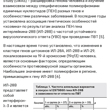
Study (GWAS) – расшифровка генома человека и изучение
взаимосвязи между специфическими полиморфизмами
единичных нуклеотидов (ПЕН) разных генов и
особенностями различных заболеваний. В последние годы
установлена ассоциация генетических особенностей
«хозяина» по результатам анализа ПЕН гена
интерлейкина-28В (ИЛ-28B) с частотой устойчивого
вирусологического ответа (УВО) при проведении ПВТ [5].
В настоящее время точно установлено, что изменения в
кластере генов цитокинов ИЛ-28А, ИЛ-28B и ИЛ-29,
локализованном на 19-й хромосоме (19q13) человека,
являются основным фактором, определяющим
особенности противовирусной защиты организма.
Наибольшее значение имеет полиморфизм в регионе,
примыкающем к гену ИЛ-28B [6].
ИЛ-28В
представляет
собой
интерферон-
λ-3 и является