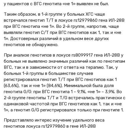
у пациентов с ВГС генотипа «не 1» выявлен не был.
Таким образом, в 1-й группе у больных ХГС чаще
встречался генотип Т/Т в локусе rs12979860 гена ИЛ-28B
при ВГС генотипа «не 1». Во 2-й группе, напротив, чаще
выявляли генотип С/Т при ВГС генотипов как 1, так и «не
1». Достоверных различий в удельном весе других
генотипов не обнаружено.
При анализе генотипов в локусе rs8099917 гена ИЛ-28B у
больных не выявлено значимых различий как по генотипам
ВГС, так и в зависимости от ответа на терапию. Так, у
больных 1-й группы в большинстве случаев
регистрировался генотип Т/Т при ВГС генотипов как 1
(63,6%), так и «не 1» (84,6%). Минимальной была доля
генотипа G/G: при ВГС генотипа 1 – 9,1%, «не 1» – 3,9%. Во
2-й группе генотипы Т/Т и Т/G встречались практически с
одинаковой частотой при ВГС генотипов как 1, так и «не
1», а генотип G/G регистрировался только при генотипе 1.
Представляло интерес изучение удельного веса
генотипов локуса rs12979860 в гене ИЛ-28B