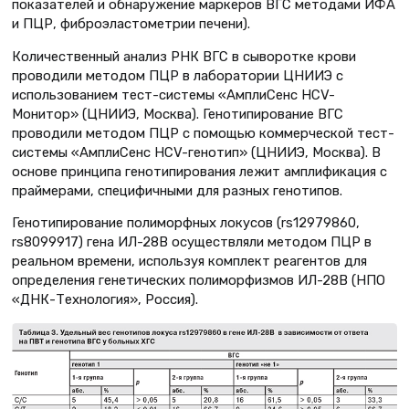
показателей и обнаружение маркеров ВГС методами ИФА
и ПЦР, фиброэластометрии печени).
Количественный анализ РНК ВГС в сыворотке крови
проводили методом ПЦР в лаборатории ЦНИИЭ с
использованием тест-системы «АмплиСенс HCV-
Монитор» (ЦНИИЭ, Москва). Генотипирование ВГС
проводили методом ПЦР с помощью коммерческой тест-
системы «АмплиСенс HCV-генотип» (ЦНИИЭ, Москва). В
основе принципа генотипирования лежит амплификация с
праймерами, специфичными для разных генотипов.
Генотипирование полиморфных локусов (rs12979860,
rs8099917) гена ИЛ-28В осуществляли методом ПЦР в
реальном времени, используя комплект реагентов для
определения генетических полиморфизмов ИЛ-28В (НПО
«ДНК-Технология», Россия).