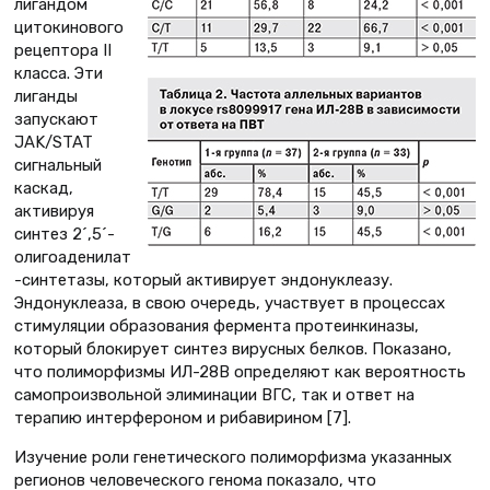
лигандом
цитокинового
рецептора II
класса. Эти
лиганды
запускают
JAK/STAT
сигнальный
каскад,
активируя
синтез 2´,5´-
олигоаденилат
-синтетазы, который активирует эндонуклеазу.
Эндонуклеаза, в свою очередь, участвует в процессах
стимуляции образования фермента протеинкиназы,
который блокирует синтез вирусных белков. Показано,
что полиморфизмы ИЛ-28В определяют как вероятность
самопроизвольной элиминации ВГС, так и ответ на
терапию интерфероном и рибавирином [7].
Изучение роли генетического полиморфизма указанных
регионов человеческого генома показало, что