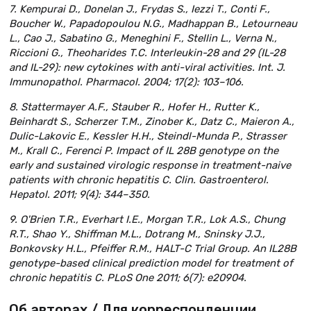
7. Kempurai D., Donelan J., Frydas S., Iezzi T., Conti F.,
Boucher W., Papadopoulou N.G., Madhappan B., Letourneau
L., Cao J., Sabatino G., Meneghini F., Stellin L., Verna N.,
Riccioni G., Theoharides T.C. Interleukin-28 and 29 (IL-28
and IL-29): new cytokines with anti-viral activities. Int. J.
Immunopathol. Pharmacol. 2004; 17(2): 103–106.
8. Stattermayer A.F., Stauber R., Hofer H., Rutter K.,
Beinhardt S., Scherzer T.M., Zinober K., Datz C., Maieron A.,
Dulic-Lakovic E., Kessler H.H., Steindl-Munda P., Strasser
M., Krall C., Ferenci P. Impact of IL 28B genotype on the
early and sustained virologic response in treatment-naive
patients with chronic hepatitis C. Clin. Gastroenterol.
Hepatol. 2011; 9(4): 344–350.
9. O'Brien T.R., Everhart I.E., Morgan T.R., Lok A.S., Chung
R.T., Shao Y., Shiffman M.L., Dotrang M., Sninsky J.J.,
Bonkovsky H.L., Pfeiffer R.M., HALT-C Trial Group. An IL28B
genotype-based clinical prediction model for treatment of
chronic hepatitis C. PLoS One 2011; 6(7): e20904.
Об авторах / Для корреспонденции