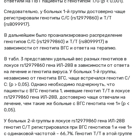
ответили на ПВТ пациенты с генотипом T/G (р < 0,001).
Следовательно, у больных 1-й группы достоверно чаще
регистрировали генотипы С/С (rs12979860) и Т/Т
(rs8099917).
В дальнейшем было проанализировано распределение
генотипов С/С (rs12979860) и Т/Т (rs8099917) в
зависимости от генотипа ВГС и ответа на терапию.
В табл. 3 представлен удельный вес разных генотипов в
локусе rs12979860 гена ИЛ-28B в зависимости от ответа
на лечение и генотипа вируса. У больных 1-й группы,
независимо от генотипа ВГС, чаще встречался генотип С/
С: (р > 0,05). Однако необходимо подчеркнуть, что
пациенты с ВГС генотипа 1, имевшие генотип Т/Т в локусе
rs12979860 гена ИЛ-28B, достоверно чаще отвечали на
лечение, чем такие же больные с ВГС генотипа «не 1» (р <
0,05).
У больных 2-й группы в локусе rs12979860 гена ИЛ-28B
генотип С/Т регистрировался при ВГС генотипов 1 и «не 1»
с одинаковой частотой – 66,7%. Генотип Т/Т в этой группе