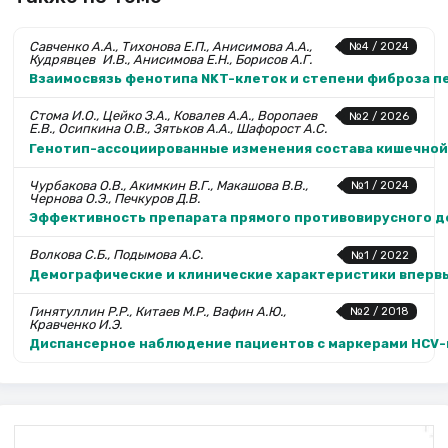
Савченко А.А., Тихонова Е.П., Анисимова А.А.,
№4 / 2024
Кудрявцев И.В., Анисимова Е.Н., Борисов А.Г.
Взаимосвязь фенотипа NKT-клеток и степени фиброза пе
Стома И.О., Цейко З.А., Ковалев А.А., Воропаев
№2 / 2026
Е.В., Осипкина О.В., Зятьков А.А., Шафорост А.С.
Генотип-ассоциированные изменения состава кишечной 
Чурбакова О.В., Акимкин В.Г., Макашова В.В.,
№1 / 2024
Чернова О.Э., Печкуров Д.В.
Эффективность препарата прямого противовирусного де
Волкова С.Б., Подымова А.С.
№1 / 2022
Демографические и клинические характеристики впервы
Гинятуллин Р.Р., Китаев М.Р., Вафин А.Ю.,
№2 / 2018
Кравченко И.Э.
Диспансерное наблюдение пациентов с маркерами HCV-