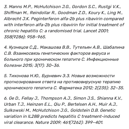
3. Manns M.P., McHutchison J.G., Gordon S.C., Rustgi V.K.,
Shiffman M., Reindollar R., Goodman Z.D., Koury K., Ling M.,
Albrecht J.K. Peginterferon alfa-2b plus ribavirin compared
with interferon alfa-2b plus ribavirin for initial treatment of
chronic hepatitis C: a randomised trial. Lancet 2001;
358(9286): 958–965.
4. Кузнецов С.Д., Макашова В.В., Тутельян А.В., Шабалина
С.В. Взаимосвязь генетических факторов вируса и
больного при хроническом гепатите С. Инфекционные
болезни 2015; 3(17): 30–36.
5. Тихонова Н.Ю., Бурневич Э.З. Новые возможности
прогнозирования ответа на противовирусную терапию
хронического гепатита С. Фарматека 2012; 2(235): 32–35.
6. Ge D., Fellay J., Thompson A.J., Simon J.S., Shianna K.V.,
Urban T.J., Heinzen E.L., Qiu P., Bertelsen A.H., Muir A.J.,
Sulkowski M., McHutchison J.G., Goldstein D.B. Genetic
variation in IL28B predicts hepatitis C treatment-induced
viral clearance. Nature 2009; 461(7262): 399–401.