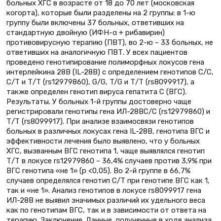
больных ХГС в возрасте от 18 до 70 лет (московская
когорта), которые были разделены на 2 группы: в 1-ю
группу были включены 37 больных, ответивших на
стандартную двойную (ИФН-α + рибавирин)
противовирусную терапию (ПВТ), во 2-ю – 33 больных, не
ответивших на аналогичную ПВТ. У всех пациентов
проведено генотипирование полиморфных локусов гена
интерлейкина 28В (IL-28B) с определением генотипов С/С,
С/Т и Т/Т (rs12979860), G/G, T/G и Т/Т (rs8099917), а
также определен генотип вируса гепатита С (ВГС).
Результаты. У больных 1-й группы достоверно чаще
регистрировали генотипы гена ИЛ-28ВС/С (rs12979860) и
Т/Т (rs8099917). При анализе взаимосвязи генотипов
больных в различных локусах гена IL-28B, генотипа ВГС и
эффективности лечения было выявлено, что у больных
ХГС, вызванным ВГС генотипа 1, чаще выявлялся генотип
Т/Т в локусе rs12979860 – 36,4% случаев против 3,9% при
ВГС генотипа «не 1» (р <0,05). Во 2-й группе в 66,7%
случаев определялся генотип С/Т при генотипе ВГС как 1,
так и «не 1». Анализ генотипов в локусе rs8099917 гена
ИЛ-28В не выявил значимых различий их удельного веса
как по генотипам ВГС, так и в зависимости от ответа на
терапию. Заключение. Данные, полученные в ходе анализа