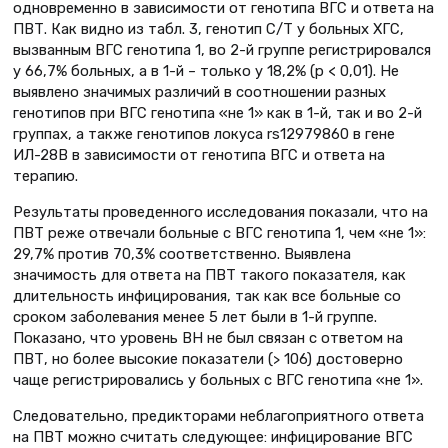
одновременно в зависимости от генотипа ВГС и ответа на
ПВТ. Как видно из табл. 3, генотип С/Т у больных ХГС,
вызванным ВГС генотипа 1, во 2-й группе регистрировался
у 66,7% больных, а в 1-й – только у 18,2% (р < 0,01). Не
выявлено значимых различий в соотношении разных
генотипов при ВГС генотипа «не 1» как в 1-й, так и во 2-й
группах, а также генотипов локуса rs12979860 в гене
ИЛ-28B в зависимости от генотипа ВГС и ответа на
терапию.
Результаты проведенного исследования показали, что на
ПВТ реже отвечали больные с ВГС генотипа 1, чем «не 1»:
29,7% против 70,3% соответственно. Выявлена
значимость для ответа на ПВТ такого показателя, как
длительность инфицирования, так как все больные со
сроком заболевания менее 5 лет были в 1-й группе.
Показано, что уровень ВН не был связан с ответом на
ПВТ, но более высокие показатели (> 106) достоверно
чаще регистрировались у больных с ВГС генотипа «не 1».
Следовательно, предикторами неблагоприятного ответа
на ПВТ можно считать следующее: инфицирование ВГС