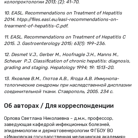
колопроктологии 2013; (2): 41–70.
10. EASL. Recommendations on Treatment of Hepatitis
2014. htpp://files.easl.eu/easl-recommendations-on-
trearment-of-hepatitis-C.pdf.
11. EASL. Recommendations on Treatment of Hepatitis C
2015. J. Gastroenterology 2015; 63(1): 199–236.
12. Desmet V.J., Gerber M., Hoofnagle J.H., Manns M.,
Scheuer P.J. Classification of chronic hepatitis: diagnosis,
grading and staging. Hepatology 1994; 19: 1513–20.
13. Яковлев В.М., Глотов А.В., Ягода А.В. Иммунопа­
тологические синдромы при наследственной дисплазии
соединительной ткани. Ставрополь, 2005. 234 с.
Об авторах / Для корреспонденции
Орлова Светлана Николаевна – д.м.н., профессор,
заведующая кафедрой инфекционных болезней,
эпидемиологии и дерматовенерологии ФГБОУ ВО
«Ивановская государственная медицинская академия»