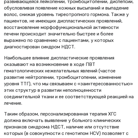
развивающейся лейкопении, тромбоцитопении, диспепсии,
обусловливая появление кожных высыпаний и выпадение
волос, снижая уровень тиреотропного гормона. Также у
пациентов, не имеющих диспластических проявлений,
восстановление морфофункциональной активности
печени происходит значительно быстрее и более
выражено по сравнению с пациентами, у которых
диагностирован синдром НДСТ.
Наибольшее влияние диспластические проявления
оказывают на возникновение в ходе ПВТ
гематологических нежелательных явлений (частое
развитие нейтропении, тромбоцитопении, изменение
уровня ТТГ), что мы связываем с «заинтересованностью»
этих структур в развитии неполноценности
соединительной ткани и ее соответствующей реакцией на
лечение.
Таким образом, персонализированная терапия ХГС
должна включать выявление у больного клинических
признаков синдрома НДСТ, наличие или отсутствие
которых (в совокупности с генотипом HCV) позволяет с