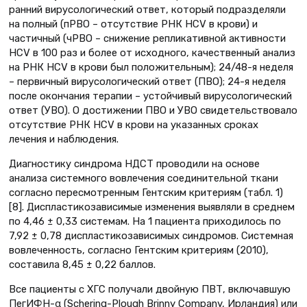
ранний вирусологический ответ, который подразделяли
на полный (пРВО – отсутствие РНК HCV в крови) и
частичный (чРВО – снижение репликативной активности
HCV в 100 раз и более от исходного, качественный анализ
на РНК HCV в крови был положительным); 24/48-я неделя
– первичный вирусологический ответ (ПВО); 24-я неделя
после окончания терапии – устойчивый вирусологический
ответ (УВО). О достижении ПВО и УВО свидетельствовало
отсутствие РНК HCV в крови на указанных сроках
лечения и наблюдения.
Диагностику синдрома НДСТ проводили на основе
анализа системного вовлечения соединительной ткани
согласно пересмотренным Гентским критериям (табл. 1)
[8]. Диспластикозависимые изменения выявляли в среднем
по 4,46 ± 0,33 системам. На 1 пациента приходилось по
7,92 ± 0,78 диспластикозависимых синдромов. Системная
вовлеченность, согласно Гентским критериям (2010),
составила 8,45 ± 0,22 баллов.
Все пациенты с ХГС получали двойную ПВТ, включавшую
ПегИФН-α (Schering-Plough Brinny Company, Ирландия) или