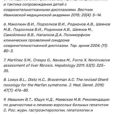
и тактика сопровождения детей с
соединительнотканными дисплазиями. Вестник
Ивановской медицинской академии 2015; 20(4): 5–14.
6. Маколкин В.И., Подзолков В.И., Родионов А.В., Шеянов
М.В., Подзолков В.И., Родионов А.В., Шеянов М.,
Самойленко В.В., Напалков Д.А. Полиморфизм
клинических проявлений синдрома
соединительнотканной дисплазии. Тер. архив 2004; (11):
80–3.
7. Martínez S.M., Crespo G., Navasa M., Forns X. Noninvasive
assessment of liver fibrosis. Hepatology 2011; 53(1): 325–
35.
8. Loeys B.L., Dietz H.C., Braverman A.C. The revised Ghent
nosology for the Marfan symdrome. J. Med. Genet. 2010;
47(7): 476–85.
9. Ивашкин В.Т., Ющук Н.Д., Маевская М.В. Рекомендации
по диагностике и лечению взрослых больных гепатитом
С. Рос. журн. гастроэнтерологии, гепатологии и