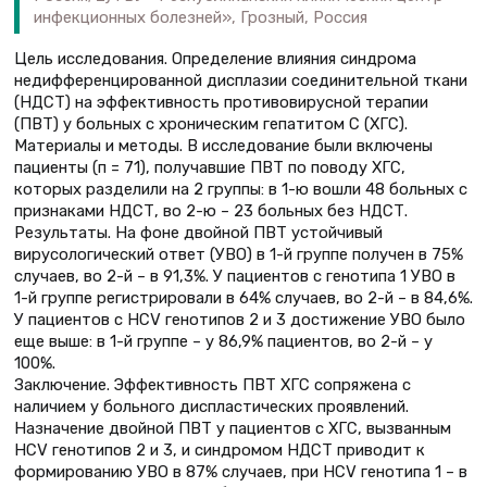
инфекционных болезней», Грозный, Россия
Цель исследования. Определение влияния синдрома
недифференцированной дисплазии соединительной ткани
(НДСТ) на эффективность противовирусной терапии
(ПВТ) у больных с хроническим гепатитом С (ХГС).
Материалы и методы. В исследование были включены
пациенты (п = 71), получавшие ПВТ по поводу ХГС,
которых разделили на 2 группы: в 1-ю вошли 48 больных с
признаками НДСТ, во 2-ю – 23 больных без НДСТ.
Результаты. На фоне двойной ПВТ устойчивый
вирусологический ответ (УВО) в 1-й группе получен в 75%
случаев, во 2-й – в 91,3%. У пациентов с генотипа 1 УВО в
1-й группе регистрировали в 64% случаев, во 2-й – в 84,6%.
У пациентов с HCV генотипов 2 и 3 достижение УВО было
еще выше: в 1-й группе – у 86,9% пациентов, во 2-й – у
100%.
Заключение. Эффективность ПВТ ХГС сопряжена с
наличием у больного диспластических проявлений.
Назначение двойной ПВТ у пациентов с ХГС, вызванным
HCV генотипов 2 и 3, и синдромом НДСТ приводит к
формированию УВО в 87% случаев, при HCV генотипа 1 – в