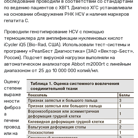
обследование проводили в соответствии со стандартами
по ведению пациентов с ХВГ1. Диагноз ХГС устанавливали
на основании обнаружения РНК HCV и наличия маркеров
гепатита С.
Проводили генотипирование HСV с помощью
термоциклера для амплификации нуклеиновых кислот
iCycler iQ5 (Bio-Rad, США). Использовали тест-системы и
программу «РеалБест Диагностика» (ЗАО «Вектор-Бест»,
Россия). Подсчет вирусной нагрузки выполняли на
автоматическом анализаторе Abbot m2000rt с линейным
диапазоном от 25 до 10 000 000 копий/мл.
Оценку
степени
выраже
нности
фиброз
а
печени
провод
или на