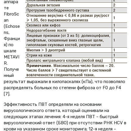
аппара
те
FibroSc
an
(Echose
ns,
Франци
я) по
шкале
METAVI
R.
Получе
нный
результат выражали в килопаскалях (кПа), что позволяло
распределять больных по степени фиброза от F0 до F4
[7].
Эффективность ПВТ определяли на основании
вирусологического ответа, который оценивали на
следующих этапах лечения: 4-я неделя ПВТ – быстрый
вирусологический ответ (БВО) при отсутствии РНК HCV в
крови на указанном сроке мониторинга; 12-я неделя –