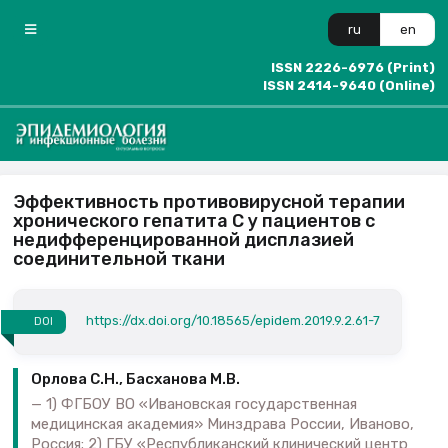
ru
en
ISSN 2226-6976 (Print)
ISSN 2414-9640 (Online)
Эффективность противовирусной терапии
хронического гепатита С у пациентов с
недифференцированной дисплазией
соединительной ткани
https://dx.doi.org/10.18565/epidem.2019.9.2.61-7
DOI
Орлова С.Н., Басханова М.В.
1) ФГБОУ ВО «Ивановская государственная
медицинская академия» Минздрава России, Иваново,
Россия; 2) ГБУ «Республиканский клинический центр