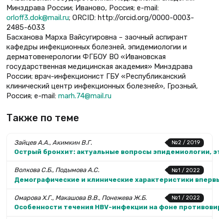
Минздрава России; Иваново, Россия; е-mail:
orloff3.dok@mail.ru
; ORCID: http://orcid.org/0000-0003-
2485-6033
Басханова Марха Вайсугировна – заочный аспирант
кафедры инфекционных болезней, эпидемиологии и
дерматовенерологии ФГБОУ ВО «Ивановская
государственная медицинская академия» Минздрава
России; врач-инфекционист ГБУ «Республиканский
клинический центр инфекционных болезней», Грозный,
Россия; е-mail:
marh.74@mail.ru
Также по теме
Зайцев А.А., Акимкин В.Г.
№2 / 2019
Острый бронхит: актуальные вопросы эпидемиологии, э
Волкова С.Б., Подымова А.С.
№1 / 2022
Демографические и клинические характеристики впервы
Омарова Х.Г., Макашова В.В., Понежева Ж.Б.
№1 / 2022
Особенности течения HBV-инфекции на фоне противови