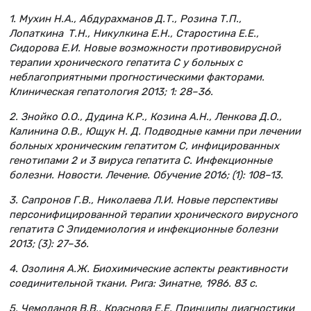
1. Мухин H.А., Абдурахманов Д.Т., Розина Т.П.,
Лопаткина Т.Н., Никулкина Е.Н., Старостина Е.Е.,
Сидорова Е.И. Новые возможности противовирусной
терапии хронического гепатита С у больных с
неблагоприятными прогностическими факторами.
Клиническая гепатология 2013; 1: 28–36.
2. Знойко О.О., Дудина К.Р., Козина А.Н., Ленкова Д.О.,
Калинина О.В., Ющук Н. Д. Подводные камни при лечении
больных хроническим гепатитом С, инфицированных
генотипами 2 и 3 вируса гепатита С. Инфекционные
болезни. Новости. Лечение. Обучение 2016; (1): 108–13.
3. Сапронов Г.В., Николаева Л.И. Новые перспективы
персонифицированной терапии хронического вирусного
гепатита С Эпидемиология и инфекционные болезни
2013; (3): 27–36.
4. Озолиня А.Ж. Биохимические аспекты реактивности
соединительной ткани. Рига: Зинатне, 1986. 83 с.
5. Чемоданов В.В., Краснова Е.Е. Принципы диагностики