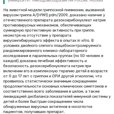
университет Минздравсоцразвития России, Москва
На животной модели гриппозной пневмонии, вызванной
вирусом гриппа A/(H1N1) pdm/2009, доказано наличие у
отечественного препарата дезоксирибонуклеат натрия
противовирусных механизмов, обеспечивающих
суммарную протективную активность при гриппе,
несмотря на отсутствие у препарата
вирусингибирующего эффекта в опытах in vitro. В
условиях двойного слепого плацебоконтролируемого
рандомизированного клинико-лабораторного
исследования в параллельных группах (по 50 человек в
каждой) доказана лечебная эффективность и
безопасность дезоксерибонуклеата натрия при
включении его в комплексную терапию детей в возрасте
от 0 до 17 лет с гриппом и ОРИ другой этиологии, что
проявилось статистически значимым сокращением
продолжительности основных клинических симптомов и
соответственно всего заболевания в целом, а также
ликвидацией дисбаланса показателей иммунной системы у
детей и более быстрым сокращением числа
обнаруженных вирусных антигенов в носоглотке
пациентов, получавших препарат.