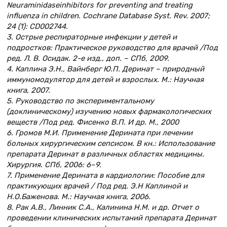
Neuraminidaseinhibitors for preventing and treating
influenza in children. Cochrane Database Syst. Rev. 2007;
24 (1): CD002744.
3. Острые респираторные инфекции у детей и
подростков: Практическое руководство для врачей /Под
ред. Л. В. Осидак. 2-е изд., доп. – СПб, 2009.
4. Каплина Э.Н., Вайнберг Ю.П. Деринат – природный
иммуномодулятор для детей и взрослых. М.: Научная
книга, 2007.
5. Руководство по экспериментальному
(доклиническому) изучению новых фармакологических
веществ /Под ред. Фисенко В.П. И др. М., 2000
6. Громов М.И. Применение Дерината при лечении
больных хирургическим сепсисом. В кн.: Использование
препарата Деринат в различных областях медицины.
Хирургия. СПб, 2006: 6–9.
7. Применение Дерината в кардиологии: Пособие для
практикующих врачей / Под ред. Э.Н Каплиной и
Н.О.Баженова. М.: Научная книга, 2006.
8. Рак А.В., Линник С.А., Калинина Н.М. и др. Отчет о
проведении клинических испытаний препарата Деринат