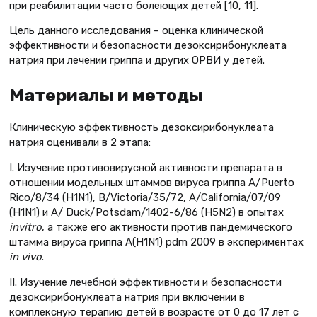
при реабилитации часто болеющих детей [10, 11].
Цель данного исследования – оценка клинической
эффективности и безопасности дезоксирибонуклеата
натрия при лечении гриппа и других ОРВИ у детей.
Материалы и методы
Клиническую эффективность дезоксирибонуклеата
натрия оценивали в 2 этапа:
I. Изучение противовирусной активности препарата в
отношении модельных штаммов вируса гриппа A/Puerto
Rico/8/34 (H1N1), В/Victoria/35/72, A/California/07/09
(H1N1) и A/ Duck/Potsdam/1402-6/86 (H5N2) в опытах
in
vitro
, а также его активности против пандемического
штамма вируса гриппа A(H1N1) pdm 2009 в экспериментах
in vivo
.
II. Изучение лечебной эффективности и безопасности
дезоксирибонуклеата натрия при включении в
комплексную терапию детей в возрасте от 0 до 17 лет с