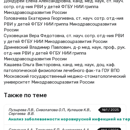
Дондурей Елена Александровна, канд. мед. наук, ст. науч.
сотр. отд-ния РВИ у детей ФГБУ НИИ гриппа
Минздравсоцразвития России
Головачева Екатерина Георгиевна, ст. науч. сотр. отд-ния
РВИ у детей ФГБУ НИИ гриппа Минздравсоцразвития
России
Суховецкая Вера Федотовна, ст. науч. сотр. отд-ния РВИ
у детей ФГБУ НИИ Минздравсоцразвития России
Дриневский Владимир Павлович, д-р мед. наук, проф., рук.
отд-ния РВИ у детей ФГБУ НИИ гриппа
Минздравсоцразвития России
Кашаева Ольга Викторовна, канд. мед. наук, доц. каф.
патологической физиологии лечебного фак-та ГОУ ВПО
Московский государственный медико-стоматологический
университет Минздравсоцразвития России
Также по теме
Пузырева Л.В., Сиволапова О.П., Кулешов К.В.,
№1 / 2025
Сергеева В.В.
Анализ заболеваемости норовирусной инфекцией на те
Савченко А.А., Тихонова Е.П., Анисимова А.А.,