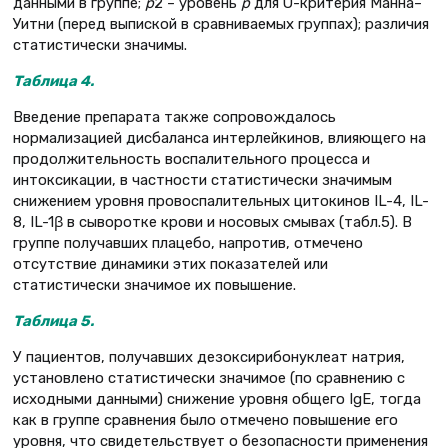
данными в группе;
р
2 – уровень
р
для U-критерия Манна–
Уитни (перед выпиской в сравниваемых группах); различия
статистически значимы.
Таблица 4.
Введение препарата также сопровождалось
нормализацией дисбаланса интерлейкинов, влияющего на
продолжительность воспалительного процесса и
интоксикации, в частности статистически значимым
снижением уровня провоспалительных цитокинов IL-4, IL-
8, IL-1β в сыворотке крови и носовых смывах (табл.5). В
группе получавших плацебо, напротив, отмечено
отсутствие динамики этих показателей или
статистически значимое их повышение.
Таблица 5.
У пациентов, получавших дезоксирибонуклеат натрия,
установлено статистически значимое (по сравнению с
исходными данными) снижение уровня общего IgЕ, тогда
как в группе сравнения было отмечено повышение его
уровня, что свидетельствует о безопасности применения