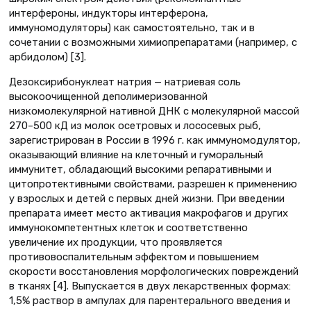
интерфероны, индукторы интерферона,
иммуномодуляторы) как самостоятельно, так и в
сочетании с возможными химиопрепаратами (например, с
арбидолом) [3].
Дезоксирибонуклеат натрия — натриевая соль
высокоочищенной деполимеризованной
низкомолекулярной нативной ДНК с молекулярной массой
270–500 кД из молок осетровых и лососевых рыб,
зарегистрирован в России в 1996 г. как иммуномодулятор,
оказывающий влияние на клеточный и гуморальный
иммунитет, обладающий высокими репаративными и
цитопротективными свойствами, разрешен к применению
у взрослых и детей с первых дней жизни. При введении
препарата имеет место активация макрофагов и других
иммунокомпетентных клеток и соответственно
увеличение их продукции, что проявляется
противовоспалительным эффектом и повышением
скорости восстановления морфологических повреждений
в тканях [4]. Выпускается в двух лекарственных формах:
1,5% раствор в ампулах для парентерального введения и