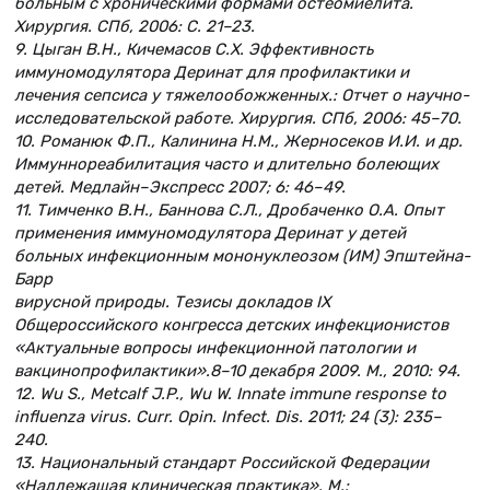
больным с хроническими формами остеомиелита.
Хирургия. СПб, 2006: С. 21–23.
9. Цыган В.Н., Кичемасов С.Х. Эффективность
иммуномодулятора Деринат для профилактики и
лечения сепсиса у тяжелообожженных.: Отчет о научно-
исследовательской работе. Хирургия. СПб, 2006: 45–70.
10. Романюк Ф.П., Калинина Н.М., Жерносеков И.И. и др.
Иммуннореабилитация часто и длительно болеющих
детей. Медлайн–Экспресс 2007; 6: 46–49.
11. Тимченко В.Н., Баннова С.Л., Дробаченко О.А. Опыт
применения иммуномодулятора Деринат у детей
больных инфекционным мононуклеозом (ИМ) Эпштейна-
Барр
вирусной природы. Тезисы докладов IХ
Общероссийского конгресса детских инфекционистов
«Актуальные вопросы инфекционной патологии и
вакцинопрофилактики».8–10 декабря 2009. М., 2010: 94.
12. Wu S., Metcalf J.P., Wu W. Innate immune response to
influenza virus. Curr. Opin. Infect. Dis. 2011; 24 (3): 235–
240.
13. Национальный стандарт Российской Федерации
«Надлежащая клиническая практика». М.: