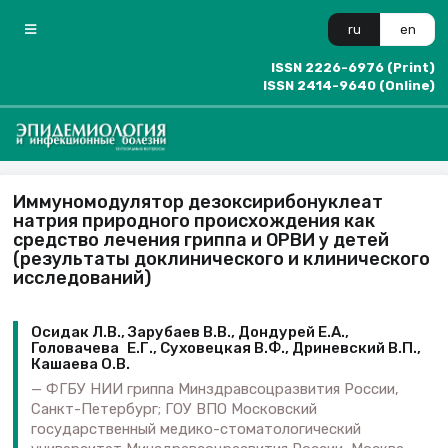
ru
en
ISSN 2226-6976 (Print)
ISSN 2414-9640 (Online)
Иммуномодулятор дезоксирибонуклеат
натрия природного происхождения как
средство лечения гриппа и ОРВИ у детей
(результаты доклинического и клинического
исследований)
Осидак Л.В., Зарубаев В.В., Дондурей Е.А.,
Головачева Е.Г., Суховецкая В.Ф., Дриневский В.П.,
Кашаева О.В.
ФГБУ НИИ гриппа Минздравсоцразвития России,
Санкт-Петербург; ГОУ ВПО Московский
государственный медико-стоматологический