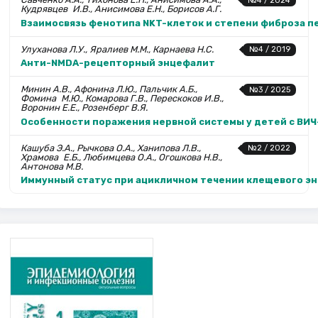
№4 / 2024
Кудрявцев И.В., Анисимова Е.Н., Борисов А.Г.
Взаимосвязь фенотипа NKT-клеток и степени фиброза пе
Улуханова Л.У., Яралиев М.М., Карнаева Н.С.
№4 / 2019
Анти-NMDA-рецепторный энцефалит
Минин А.В., Афонина Л.Ю., Пальчик А.Б.,
№3 / 2025
Фомина М.Ю., Комарова Г.В., Перескоков И.В.,
Воронин Е.Е., Розенберг В.Я.
Особенности поражения нервной системы у детей c ВИ
Кашуба Э.А., Рычкова О.А., Ханипова Л.В.,
№2 / 2022
Храмова Е.Б., Любимцева О.А., Огошкова Н.В.,
Антонова М.В.
Иммунный статус при ацикличном течении клещевого эн