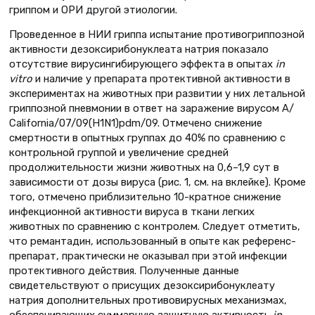
гриппом и ОРИ другой этиологии.
Проведенное в НИИ гриппа испытание противогриппозной
активности дезоксирибонуклеата натрия показало
отсутствие вирусингибирующего эффекта в опытах
in
vitro
и наличие у препарата протективной активности в
экспериментах на животных при развитии у них летальной
гриппозной пневмонии в ответ на заражение вирусом A/
California/07/09(H1N1)pdm/09. Отмечено снижение
смертности в опытных группах до 40% по сравнению с
контрольной группой и увеличение средней
продолжительности жизни животных на 0,6–1,9 сут в
зависимости от дозы вируса (рис. 1, см. на вклейке). Кроме
того, отмечено приблизительно 10-кратное снижение
инфекционной активности вируса в ткани легких
животных по сравнению с контролем. Следует отметить,
что ремантадин, использованный в опыте как референс-
препарат, практически не оказывал при этой инфекции
протективного действия. Полученные данные
свидетельствуют о присущих дезоксирибонуклеату
натрия дополнительных противовирусных механизмах,