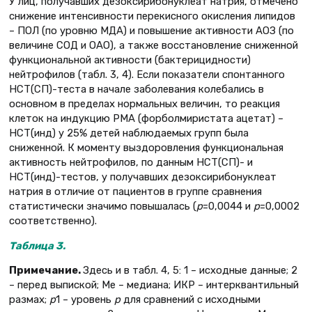
У лиц, получавших дезоксирибонуклеат натрия, отмечено
снижение интенсивности перекисного окисления липидов
– ПОЛ (по уровню МДА) и повышение активности АОЗ (по
величине СОД и ОАО), а также восстановление сниженной
функциональной активности (бактерицидности)
нейтрофилов (табл. 3, 4). Если показатели спонтанного
НСТ(СП)-теста в начале заболевания колебались в
основном в пределах нормальных величин, то реакция
клеток на индукцию РМА (форболмиристата ацетат) –
НСТ(инд) у 25% детей наблюдаемых групп была
сниженной. К моменту выздоровления функциональная
активность нейтрофилов, по данным НСТ(СП)- и
НСТ(инд)-тестов, у получавших дезоксирибонуклеат
натрия в отличие от пациентов в группе сравнения
статистически значимо повышалась (
р
=0,0044 и
р
=0,0002
соответственно).
Таблица 3.
Примечание.
Здесь и в табл. 4, 5: 1 – исходные данные; 2
– перед выпиской; Ме – медиана; ИКР – интерквантильный
размах;
р
1 – уровень
р
для сравнений с исходными