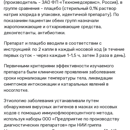
(производитель – ЗАО ФП «Техномедсервис», Россия), в
группе сравнения – плацебо (стерильный 0,1% раствор
натрия хлорида в упаковке, идентичной препарату). По
показаниям пациентам обеих групп назначали
жаропонижающие и отхаркивающие средства,
деконгестанты, антибиотики.
Препарат и плацебо вводили в соответствии с
инструкцией: по 2 капли в каждый носовой ход (в течение
первых суток – через каждые 1–1,5 ч, затем 3 раза в день).
Первичными критериями эффективности изучаемого
препарата были клинические проявления заболевания:
сроки нормализации температуры тела, ликвидации
симптомов интоксикации и катаральных явлений в
носоглотке.
Этиологию заболевания устанавливали путем
обнаружения вирусных антигенов в мазках из носовых
ходов с помощью иммунофлюоресцентного метода,
используя наборы ООО «Предприятие по производству
диагностических препаратов» при НИИ гриппа