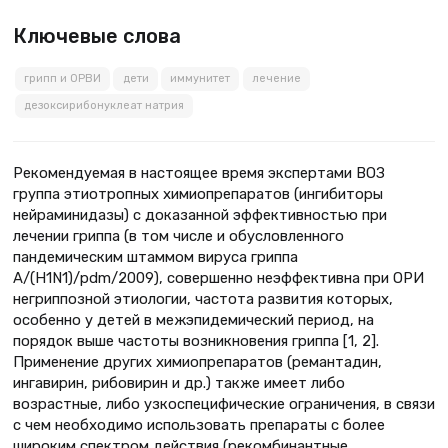
Ключевые слова
грипп и ОРВИ
дети
иммунитет
лечение
дезоксирибонуклеат натрия
Рекомендуемая в настоящее время экспертами ВОЗ
группа этиотропных химиопрепаратов (ингибиторы
нейраминидазы) с доказанной эффективностью при
лечении гриппа (в том числе и обусловленного
пандемическим штаммом вируса гриппа
А/(H1N1)/pdm/2009), совершенно неэффективна при ОРИ
негриппозной этиологии, частота развития которых,
особенно у детей в межэпидемический период, на
порядок выше частоты возникновения гриппа [1, 2].
Применение других химиопрепаратов (ремантадин,
ингавирин, рибовирин и др.) также имеет либо
возрастные, либо узкоспецифические ограничения, в связи
с чем необходимо использовать препараты с более
широким спектром действия (рекомбинантные