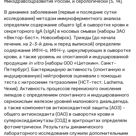
Минздравсоцразвития России, и серологически [5, 14].
В динамике заболевания (первые и последние сутки
исследования) методом иммуноферментного анализа
определяли содержание общего IgE в сыворотке крови и
секреторного IgА (sIgA) в носовых смывах (наборы ЗАО
«Вектор-Бест», Новосибирск). Трижды (до начала
лечения, на 2–3-й день и перед выпиской) определяли
содержание ИФН-α, ИФН-γ, циркулирующих в сыворотке
крови, а также уровень их спонтанной и индуцированной
продукции
in vitro
(наборы ООО «Цитокин», Санкт-
Петербург). Бактерицидную активность (спонтанную и
индуцированную) нейтрофилов оценивали с помощью
теста с нитросиним тетразолием (НСТ-тест; Lachema,
Чехия). Активность процессов перекисного окисления
липидов с определением спонтанного и индуцированного
сернокислым железом уровней малонового диальдегида,
а также компонентов антиоксидантной защиты (АОЗ) –
общего антиоксиданта (ОАО) в сыворотке крови и
супероксиддисмутазы (СОД) в эритроцитах определяли
фотометрически. Результаты динамического
лабораторного исследования служили дополнительными