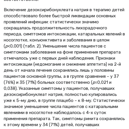
Включение дезоксирибонуклеата натрия в терапию детей
способствовало более быстрой ликвидации основных
проявлений инфекции: статистически значимо
сокращалась продолжительность лихорадочного
периода, симптомов интоксикации, катаральных явлений в
носоглотке, конъюнктивита и заболевания в целом
(
р
<0,001) (табл. 2). Уменьшение числа пациентов с
симптомами заболевания на фоне применения препарата
отмечалось уже с первых дней наблюдения. Признаки
интоксикации (недомогание и снижение аппетита) на 2-й
день от начала лечения сохранялись лишь у половины
пациентов основной группы, а в группе сравнения – у 37
(76%) и 35 (71%) больных соответственно (
р
=0,021 и
0,038). Указанные симптомы у пациентов, получавших
дезоксирибонуклеат натрия, полностью купировались
уже к 5-му дню, в группе плацебо – к 8-му. Статистически
значимое уменьшение числа пациентов с катаральными
явлениями в носоглотке наблюдалось с 4-х суток
применения препарата. Так, симптомы ринита сохранялись
к этому времени у 34 (71%) детей, получавших