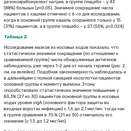
дезоксирибонуклеат натрия, в группе плацебо – у 43
(88%) больных (
р
<0,05). Значимое сокращение числа
пациентов с кашлем отмечено с 6-го дня исследования,
когда в основной группе кашель сохранялся только у 15
(31%) пациентов, а в группе плацебо – у 27 (55%;
р
=0,024).
Таблица 2.
Исследование мазков из носовых ходов показало, что
статистически значимое сокращение (по отношению к
сравниваемой группе) числа обнаруженных антигенов
наблюдалось уже через 1–2 дня от начала терапии (рис. 2,
см. на вклейке). Подобная закономерность наблюдалась и
в дальнейшем с полной санацией носоглотки пациентов
основной группы к моменту выписки. Этому
способствовало статистически значимое повышение у
83,3% (27 из 30) пациентов основной группы в носовых
ходах уровня sIgA (основного фактора защиты во
входных воротах инфекции) с 1,6 до 2,1 мкг/мл, тогда как
в группе сравнения в 70,% (21 из 30) отмечалось его
снижение (с 1,5 до 1,2 мкг/мл).