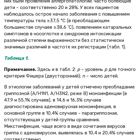
них были проявления аллергопатологии; часто болеющие
дети – соответственно 20 и 28%. У всех пациентов
наблюдалось острое начало заболевания с повышением
температуры тела ≥37,5 °С (в преобладающем
большинстве случаев ≥38,6 ˚С), появлением катаральных
симптомов в носоглотке и синдромов интоксикации
различной степени выраженности без статистически
значимых различий в частоте их регистрации (табл. 1).
Таблица 1.
Примечание.
Здесь и в табл. 2:
р
– уровень
р
для точного
критерия Фишера (двусторонний);
n
– число детей.
В этиологии заболеваний у детей отмечено преобладание
гриппозной (А/H1N1, А/H3N2, реже В) моноинфекции (в
47,9 и 55,1% случаев), в 14,6 и 16,3% случаев
диагностирована аденовирусная моноинфекция, в
основной группе в 10,4% случаев – парагриппозная,
отсутствующая у детей группы сравнения.
Микстинфекция, чаще всего в виде сочетания вирусов
гриппа с аденовирусом, выявлялась в 10,4 и 20,4% случаев
соответственно.