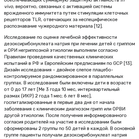
обеспечивающих суммарную защитную активность
in
vivo
, вероятно, связанных с активацией системы
врожденного иммунитета путем стимуляции клеточных
рецепторов TLR, отвечающих за неспецифическое
распознавание чужеродного материала [12].
Исследование по оценке лечебной эффективности
дезоксирибонуклеата натрия при лечении детей с гриппом
и ОРИ негриппозной этиологии выполняли согласно
Правилам проведения качественных клинических
испытаний в РФ и Европейским предписаниям по GCP [13].
Дизайн исследования – двойное слепое плацебо-
контролируемое рандомизированное в параллельных
группах. В исследование были включены дети в возрасте
от 0 до 17 лет [Ме 3 года 10 мес, интерквартильный
размах (ИКР) 2 года 1 мес; 6 лет 8 мес],
госпитализированные в первые два дня от начала
заболевания с клиническим диагнозом грипп или ОРВИ
другой этиологии. После получения информированного
согласия родителей на участие в исследовании были
сформированы 2 группы по 50 детей в каждой. В основной
группе пациенты получали дезоксирибонуклеат натрия