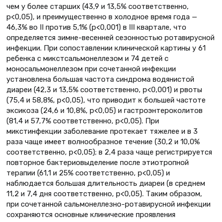
чем у более старших (43,9 и 13,5% соответственно,
р<0,05), и преимущественно в холодное время года —
46,3% во II против 5,1% (р<0,001) в III квартале, что
определяется зимне-весенней сезонностью ротавирусной
инфекции. При сопоставлении клинической картины у 61
ребенка с микстсальмонеллезом и 74 детей с
моносальмонеллезом при сочетанной инфекции
установлена большая частота синдрома водянистой
диареи (42,3 и 13,5% соответственно, р<0,001) и рвоты
(75,4 и 58,8%, р<0,05), что приводит к большей частоте
эксикоза (24,6 и 10,8%, р<0,05) и гастроэнтероколитов
(81,4 и 57,7% соответственно, р<0,05). При
микстинфекции заболевание протекает тяжелее и в 3
раза чаще имеет волнообразное течение (30,2 и 10,0%
соответственно, р<0,05); в 2,4 раза чаще регистрируется
повторное бактериовыделение после этиотропной
терапии (61,1 и 25% соответственно, р<0,05) и
наблюдается большая длительность диареи (в среднем
11,2 и 7,4 дня соответственно, р<0,05). Таким образом,
при сочетанной сальмонеллезно-ротавирусной инфекции
сохраняются основные клинические проявления