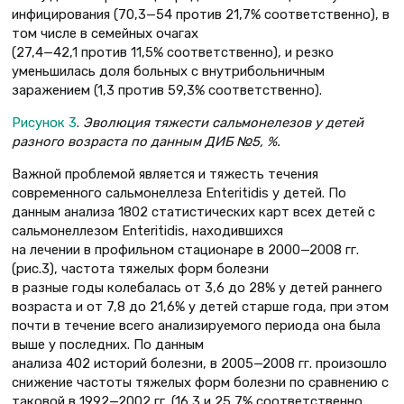
инфицирования (70,3—54 против 21,7% соответственно), в
том числе в семейных очагах
(27,4—42,1 против 11,5% соответственно), и резко
уменьшилась доля больных с внутрибольничным
заражением (1,3 против 59,3% соответственно).
Рисунок 3
.
Эволюция тяжести сальмонелезов у детей
разного возраста по данным ДИБ №5, %.
Важной проблемой является и тяжесть течения
современного сальмонеллеза Enteritidis у детей. По
данным анализа 1802 статистических карт всех детей с
сальмонеллезом Enteritidis, находившихся
на лечении в профильном стационаре в 2000—2008 гг.
(рис.3), частота тяжелых форм болезни
в разные годы колебалась от 3,6 до 28% у детей раннего
возраста и от 7,8 до 21,6% у детей старше года, при этом
почти в течение всего анализируемого периода она была
выше у последних. По данным
анализа 402 историй болезни, в 2005—2008 гг. произошло
снижение частоты тяжелых форм болезни по сравнению с
таковой в 1992—2002 гг. (16,3 и 25,7% соответственно,