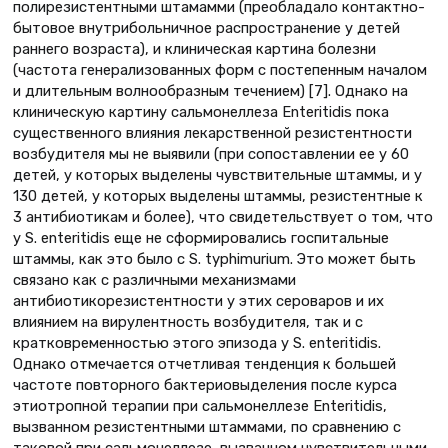
полирезистентными штамамми (преобладало контактно-
бытовое внутрибольничное распространение у детей
раннего возраста), и клиническая картина болезни
(частота генерализованных форм с постепенным началом
и длительным волнообразным течением) [7]. Однако на
клиническую картину сальмонеллеза Enteritidis пока
существенного влияния лекарственной резистентности
возбудителя мы не выявили (при сопоставлении ее у 60
детей, у которых выделены чувствительные штаммы, и у
130 детей, у которых выделены штаммы, резистентные к
3 антибиотикам и более), что свидетельствует о том, что
у S. еnteritidis еще не сформировались госпитальные
штаммы, как это было с S. typhimurium. Это может быть
связано как с различными механизмами
антибиотикорезистентности у этих сероваров и их
влиянием на вирулентность возбудителя, так и с
кратковременностью этого эпизода у S. еnteritidis.
Однако отмечается отчетливая тенденция к большей
частоте повторного бактериовыделения после курса
этиотропной терапии при сальмонеллезе Enteritidis,
вызванном резистентными штаммами, по сравнению с