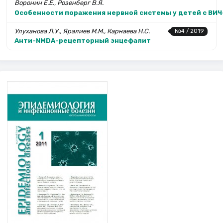
Воронин Е.Е., Розенберг В.Я.
Особенности поражения нервной системы у детей c ВИ
Улуханова Л.У., Яралиев М.М., Карнаева Н.С.
№4 / 2019
Анти-NMDA-рецепторный энцефалит