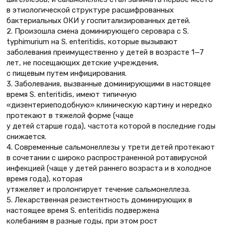
в этиологической структуре расшифрованных
бактериальных ОКИ у госпитализированных детей.
2. Произошла смена доминирующего серовара с S.
typhimurium на S. еnteritidis, которые вызывают
заболевания преимущественно у детей в возрасте 1—7
лет, не посещающих детские учреждения,
с пищевым путем инфицирования.
3. Заболевания, вызванные доминирующими в настоящее
время S. еnteritidis, имеют типичную
«дизентериеподобную» клиническую картину и нередко
протекают в тяжелой форме (чаще
у детей старше года), частота которой в последние годы
снижается.
4. Современные сальмонеллезы у трети детей протекают
в сочетании с широко распространенной ротавирусной
инфекцией (чаще у детей раннего возраста и в холодное
время года), которая
утяжеляет и пролонгирует течение сальмонеллеза.
5. Лекарственная резистентность доминирующих в
настоящее время S. еnteritidis подвержена
колебаниям в разные годы, при этом рост