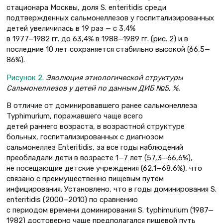
стационара Москвы, доля S. еnteritidis среди
подтвержденных сальмонеллезов у госпитализированных
детей увеличилась в 19 раз — с 3,4%
в 1977—1982 гг. до 63,4% в 1988—1989 гг. (рис. 2) и в
последние 10 лет сохраняется стабильно высокой (66,5—
86%).
Рисунок 2
.
Эволюция этиологической структуры
Сальмонеллезов у детей по данным ДИБ №5, %.
В отличие от доминировавшего ранее сальмонеллеза
Typhimurium, поражавшего чаще всего
детей раннего возраста, в возрастной структуре
больных, госпитализированных с диагнозом
сальмонеллез Enteritidis, за все годы наблюдений
преобладали дети в возрасте 1—7 лет (57,3—66,6%),
не посещающие детские учреждения (62,1—68,6%), что
связано с преимущественно пищевым путем
инфицирования. Установлено, что в годы доминирования S.
еnteritidis (2000—2010) по сравнению
с периодом времени доминирования S. typhimurium (1987—
1982) достоверно чаще предполагался пищевой путь