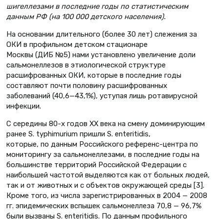
шигеллезами в последние годы по статистическим
данным РФ (на 100 000 детского населения).
На основании длительного (более 30 лет) слежения за
ОКИ в профильном детском стационаре
Москвы (ДИБ №5) нами установлено увеличение доли
сальмонеллезов в этиологической структуре
расшифрованных ОКИ, которые в последние годы
составляют почти половину расшифрованных
заболеваний (40,6—43,1%), уступая лишь ротавирусной
инфекции.
С середины 80-х годов ХХ века на смену доминирующим
ранее S. typhimurium пришли S. enteritidis,
которые, по данным Российского референс-центра по
мониторингу за сальмонеллезами, в последние годы на
большинстве территорий Российской Федерации с
наибольшей частотой выделяются как от больных людей,
так и от животных и с объектов окружающей среды [3].
Кроме того, из числа зарегистрированных в 2004 — 2008
гг. эпидемических вспышек сальмонеллеза 70,8 — 96,7%
были вызваны S. еnteritidis. По данным профильного