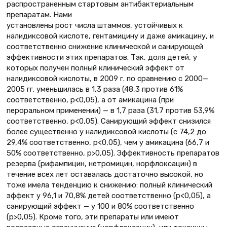
распространенным стартовым антибактериальным
препаратам. Нами
установлены рост числа штаммов, устойчивых к
налидиксовой кислоте, гентамицину и даже амикацину, и
соответственно снижение клинической и санирующей
эффективности этих препаратов. Так, доля детей, у
которых получен полный клинический эффект от
налидиксовой кислоты, в 2009 г. по сравнению с 2000—
2005 гг. уменьшилась в 1,3 раза (48,3 против 61%
соответственно, р<0,05), а от амикацина (при
пероральном применении) — в 1,7 раза (31,7 против 53,9%
соответственно, р<0,05). Санирующий эффект снизился
более существенно у налидиксовой кислоты (с 74,2 до
29,4% соответственно, р<0,05), чем у амикацина (66,7 и
50% соответственно, р>0,05). Эффективность препаратов
резерва (рифампицин, нетромицин, норфлоксацин) в
течение всех лет оставалась достаточно высокой, но
тоже имела тенденцию к снижению: полный клинический
эффект у 96,1 и 70,8% детей соответственно (р<0,05), а
санирующий эффект — у 100 и 80% соответственно
(р>0,05). Кроме того, эти препараты или имеют