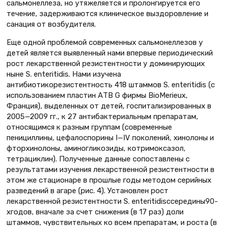
сальмонеллеза, но утяжеляется и пролонгируется его
течение, задерживаются клиническое выздоровление и
санация от возбудителя.
Еще одной проблемой современных сальмонеллезов у
детей является выявленный нами впервые периодический
рост лекарственной резистентности у доминирующих
ныне S. еnteritidis. Нами изучена
антибиотикорезистентность 418 штаммов S. еnteritidis (с
использованием пластин АТВ G фирмы BioMerieux,
Франция), выделенных от детей, госпитализированных в
2005—2009 гг., к 27 антибактериальным препаратам,
относящимся к разным группам (современные
пенициллины, цефалоспорины I—IV поколений, хинолоны и
фторхинолоны, аминогликозиды, котримоксазол,
тетрациклин). Полученные данные сопоставлены с
результатами изучения лекарственной резистентности в
этом же стационаре в прошлые годы методом серийных
разведений в агаре (рис. 4). Установлен рост
лекарственной резистентности S. еnteritidisссередины90-
хгодов, вначале за счет снижения (в 17 раз) доли
штаммов, чувствительных ко всем препаратам, и роста (в