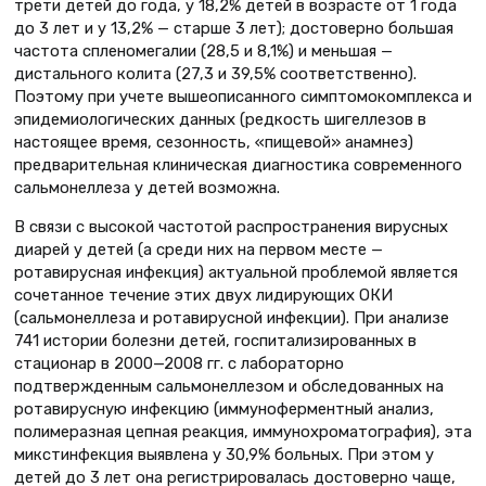
трети детей до года, у 18,2% детей в возрасте от 1 года
до 3 лет и у 13,2% — старше 3 лет); достоверно большая
частота спленомегалии (28,5 и 8,1%) и меньшая —
дистального колита (27,3 и 39,5% соответственно).
Поэтому при учете вышеописанного симптомокомплекса и
эпидемиологических данных (редкость шигеллезов в
настоящее время, сезонность, «пищевой» анамнез)
предварительная клиническая диагностика современного
сальмонеллеза у детей возможна.
В связи с высокой частотой распространения вирусных
диарей у детей (а среди них на первом месте —
ротавирусная инфекция) актуальной проблемой является
сочетанное течение этих двух лидирующих ОКИ
(сальмонеллеза и ротавирусной инфекции). При анализе
741 истории болезни детей, госпитализированных в
стационар в 2000—2008 гг. с лабораторно
подтвержденным сальмонеллезом и обследованных на
ротавирусную инфекцию (иммуноферментный анализ,
полимеразная цепная реакция, иммунохроматография), эта
микстинфекция выявлена у 30,9% больных. При этом у
детей до 3 лет она регистрировалась достоверно чаще,