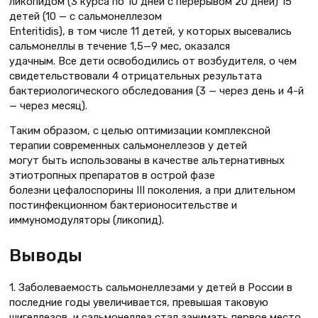
ликопидом (3 курса по 10 дней с перерывом 20 дней) 15
детей (10 — с сальмонеллезом
Enteritidis), в том числе 11 детей, у которых высевались
сальмонеллы в течение 1,5—9 мес, оказался
удачным. Все дети освободились от возбудителя, о чем
свидетельствовали 4 отрицательных результата
бактериологического обследования (3 — через день и 4-й
— через месяц).
Таким образом, с целью оптимизации комплексной
терапии современных сальмонеллезов у детей
могут быть использованы в качестве альтернативных
этиотропных препаратов в острой фазе
болезни цефалоспорины III поколения, а при длительном
постинфекционном бактерионосительстве и
иммуномодуляторы (ликопид).
Выводы
1. Заболеваемость сальмонеллезами у детей в России в
последние годы увеличивается, превышая таковую
шигеллезов, и сальмонеллез стал занимать первое место