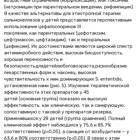
возрастные ограничения (норфлоксацин), или токсичны
(нетромицин при парентеральном введении, рифампицин).
В качестве альтернативы для этиотропной терапии
сальмонеллезов у детей представляется перспективным
использование цефалоспоринов III
поколения, как парентеральных (цефотаксим,
цефтриаксон, цефтазидим), так и пероральных
(цефиксим). Их достоинствами являются широкий спектр
антимикробного действия, высокая биодоступность,
хорошая переносимость и
безопасностьдлядетейлюбоговозраста,разнообразие
лекарственных форм и, наконец, высокая
чувствительность к ним доминирующих S. еnteritidis,
установленная нами (рис. 5). Изучение терапевтической
эффективности этих препаратов у 45
детей (основная группа) показало их высокую
эффективность, как клиническую, так и санирующую,
сопоставимую с таковой у препаратов резерва,
применявшихся у 28 детей (группа сравнения). Полный
клинический эффект наблюдался у 75,6 и 85,7%
соответственно (р>0,05), а санация от возбудителя — у
63,6 и 80% соответственно (р>0,05). В связи с этим