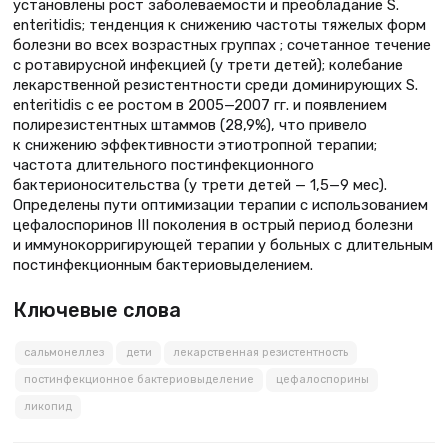
установлены рост заболеваемости и преобладание S.
enteritidis; тенденция к снижению частоты тяжелых форм
болезни во всех возрастных группах ; сочетанное течение
с ротавирусной инфекцией (у трети детей); колебание
лекарственной резистентности среди доминирующих S.
еnteritidis с ее ростом в 2005—2007 гг. и появлением
полирезистентных штаммов (28,9%), что привело
к снижению эффективности этиотропной терапии;
частота длительного постинфекционного
бактерионосительства (у трети детей — 1,5—9 мес).
Определены пути оптимизации терапии с использованием
цефалоспоринов III поколения в острый период болезни
и иммунокорригирующей терапии у больных с длительным
постинфекционным бактериовыделением.
Ключевые слова
сальмонеллез
дети
лекарственная резистентность
постинфекционное бактериовыделение
цефалоспорины
ликопид