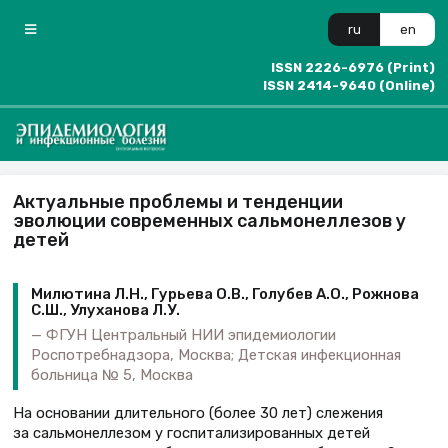
ru
en
ISSN 2226-6976 (Print)
ISSN 2414-9640 (Online)
Актуальные проблемы и тенденции
эволюции современных сальмонеллезов у
детей
Милютина Л.Н., Гурьева О.В., Голубев А.О., Рожнова
С.Ш., Улуханова Л.У.
ФГУН Центральный НИИ эпидемиологии
Роспотребнадзора, Москва; Детская инфекционная
больница № 5, Москва
На основании длительного (более 30 лет) слежения
за сальмонеллезом у госпитализированных детей