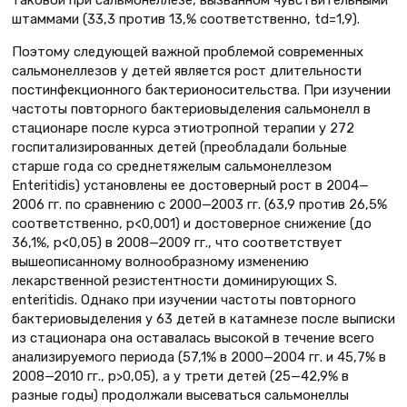
таковой при сальмонеллезе, вызванном чувствительными
штаммами (33,3 против 13,% соответственно, td=1,9).
Поэтому следующей важной проблемой современных
сальмонеллезов у детей является рост длительности
постинфекционного бактерионосительства. При изучении
частоты повторного бактериовыделения сальмонелл в
стационаре после курса этиотропной терапии у 272
госпитализированных детей (преобладали больные
старше года со среднетяжелым сальмонеллезом
Enteritidis) установлены ее достоверный рост в 2004—
2006 гг. по сравнению с 2000—2003 гг. (63,9 против 26,5%
соответственно, р<0,001) и достоверное снижение (до
36,1%, р<0,05) в 2008—2009 гг., что соответствует
вышеописанному волнообразному изменению
лекарственной резистентности доминирующих S.
еnteritidis. Однако при изучении частоты повторного
бактериовыделения у 63 детей в катамнезе после выписки
из стационара она оставалась высокой в течение всего
анализируемого периода (57,1% в 2000—2004 гг. и 45,7% в
2008—2010 гг., р>0,05), а у трети детей (25—42,9% в
разные годы) продолжали высеваться сальмонеллы