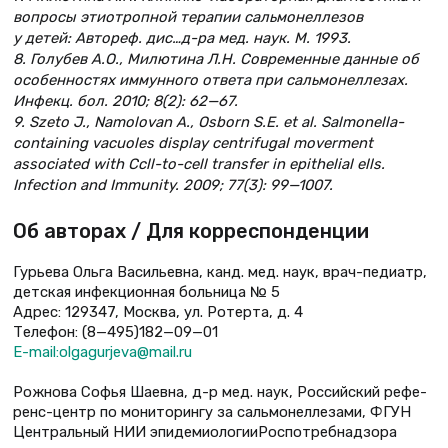
вопросы этиотропной терапии сальмонеллезов
у детей: Автореф. дис…д-ра мед. наук. М. 1993.
8. Голубев А.О., Милютина Л.Н. Современные данные об
особенностях иммунного ответа при сальмонеллезах.
Инфекц. бол. 2010; 8(2): 62—67.
9. Szeto J., Namolovan A., Osborn S.E. et al. Salmonella-
containing vacuoles display centrifugal movеrment
associated with Ccll-to-cell transfer in epithelial ells.
Infection and Immunity. 2009; 77(3): 99—1007.
Об авторах / Для корреспонденции
Гурьева Ольга Васильевна, канд. мед. наук, врач-педиатр,
детская инфекционная больница № 5
Адрес: 129347, Москва, ул. Ротерта, д. 4
Телефон: (8—495)182—09—01
Е-mail:olgagurjeva@mail.ru
Рожнова Софья Шаевна, д-р мед. наук, Российский рефе-
ренс-центр по мониторингу за сальмонеллезами, ФГУН
Центральный НИИ эпидемиологииРоспотребнадзора