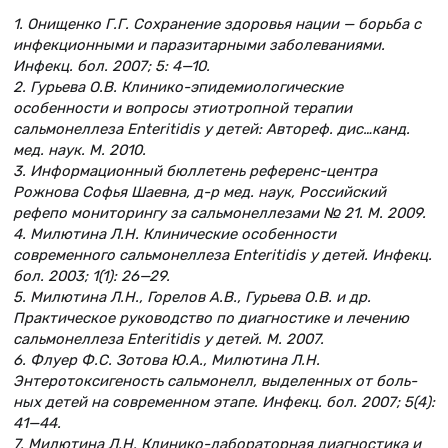
1. Онищенко Г.Г. Сохранение здоровья нации — борьба с
инфекционными и паразитарными заболеваниями.
Инфекц. бол. 2007; 5: 4—10.
2. Гурьева О.В. Клинико-эпидемиологические
особенности и вопросы этиотропной терапии
сальмонеллеза Enteritidis у детей: Автореф. дис…канд.
мед. наук. М. 2010.
3. Информационный бюллетень референс-центра
Рожнова Софья Шаевна, д-р мед. наук, Российский
рефепо мониторингу за сальмонеллезами № 21. М. 2009.
4. Милютина Л.Н. Клинические особенности
современного сальмонеллеза Enteritidis у детей. Инфекц.
бол. 2003; 1(1): 26—29.
5. Милютина Л.Н., Горелов А.В., Гурьева О.В. и др.
Практическое руководство по диагностике и лечению
сальмонеллеза Enteritidis у детей. М. 2007.
6. Флуер Ф.С. Зотова Ю.А., Милютина Л.Н.
Энтеротоксигеность сальмонелл, выделенных от боль-
ных детей на современном этапе. Инфекц. бол. 2007; 5(4):
41—44.
7. Милютина Л.Н. Клинико-лабораторная диагностика и