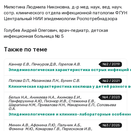
Милютина Людмила Никоновна, д-р мед. наук, вед. науч.
сотр. клинического отдела инфекционной патологии ФГУН
Центральный НИИ эпидемиологии Роспотребнадзора
Голубев Андрей Олегович, врач-педиатр, детская
инфекционная больница № 5
Также по теме
Каннер Е.В., Печкуров Д.В., Горелов А.В.
№2 / 2019
Эпиде­миологическая характеристика острых инфекций
Попова О.П., Мазанкова Л.Н., Бунин С.В.
№2 / 2021
Клиническая характеристика коклюша у детей разного 
Белых Н.А., Аникеева Н.А., Акимова Е.И.,
№4 / 2023
Панферухина А.Ю., Пизнюр И.В., Стежкина Е.В.,
Шарапина Н.М., Привалова Н.Н., Макаркина Е.П., Соловьева
О.А.
Эпидемиологические и клинико-лабораторные особеннос
Минин А.В., Афонина Л.Ю., Пальчик А.Б.,
№3 / 2025
Фомина М.Ю., Комарова Г.В., Перескоков И.В.,