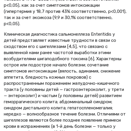
р<0,05), как за счет симптомов интоксикации
(гипертермия у 18,7 против 43% соответственно, р<0,001),
так и за счет эксикоза (9,9 и 30,1% соответственно,
р<0,05).
Клиническая диагностика сальмонеллеза Enteritidis у
детей представляет известные трудности в связи со
сходством его с шигеллезами [4,5], что связано с
выявленной нами ранее частотой выработки этими
возбудителями шигаподобного токсина [6]. Характерны
острое или подострое начало болезни; сочетание
симптомов интоксикации (вялость, адинамия, снижение
аппетита, бледность кожных покровов) с
распространенным поражением желудочно-кишечного
тракта (у половины детей — гастроэнтероколит, у трети
— энтероколит) и частым (у половины детей) развитием
геморрагического колита; абдоминальный синдром;
синдром дистального колита; гепатоспленомегалия;
нередко — волнообразное течение болезни. Отличиями от
шигеллезов являются более позднее появление примеси
крови в испражнениях (в 1-й день болезни — только у