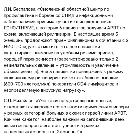
Л.И. Беспалова: «Смоленский областной центр по
профилактике и борьбе со СПИД и инфекционными
заболеваниями принимал участие в исследованиях
ECHO/THRIVE, в которых 6 пациентов получали АРВТ по
схеме, включающей рилпивирин. В настоящее время 3
женщины продолжают прием рилпивирина в сочетании с 2
НИОТ. Следует отметить, что все пациентки
акцентируют внимание на удобном режиме приема,
хорошей переносимости (зарегистрировано только 2
нежелательных явления – утомляемость и увеличение
объема живота). Все 3 пациентки привержены к режиму,
включающему рилпивирин, имеют стабильно высокие
(600–700 клеток/мкл) показатели CD4-лимфоцитов и
неопределяемую вирусную нагрузку».
С.П. Михайлов: «Учитывая представленные данные,
открываются широкие возможности применения эвиплеры
у разных категорий больных в схемах первой линии АРВТ.
Как мне кажется, наиболее важным на сегодняшний день
является вопрос о его доступности в рамках
национального проекта „Здоровье”».