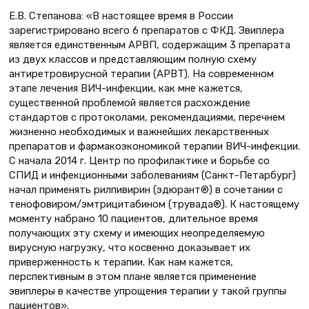
Е.В. Степанова: «В настоящее время в России
зарегистрировано всего 6 препаратов с ФКД. Эвиплера
является единственным АРВП, содержащим 3 препарата
из двух классов и представляющим полную схему
антиретровирусной терапии (АРВТ). На современном
этапе лечения ВИЧ-инфекции, как мне кажется,
существенной проблемой является расхождение
стандартов с протоколами, рекомендациями, перечнем
жизненно необходимых и важнейших лекарственных
препаратов и фармакоэкономикой терапии ВИЧ-инфекции.
С начала 2014 г. Центр по профилактике и борьбе со
СПИД и инфекционными заболеваниям (Санкт-Петарбург)
начал применять рилпивирин (эдюрант®) в сочетании с
тенофовиром/эмтрицитабином (трувада®). К настоящему
моменту набрано 10 пациентов, длительное время
получающих эту схему и имеющих неопределяемую
вирусную нагрузку, что косвенно доказывает их
приверженность к терапии. Как нам кажется,
перспективным в этом плане является применение
эвиплеры в качестве упрощения терапии у такой группы
пациентов».