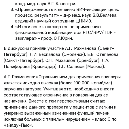
канд. мед. наук В.Г. Канестри.
«Приверженность к лечению ВИЧ-инфекции: цель,
процесс, результат» – д-р мед. наук В.В.Беляева,
ведущий научный сотрудник ЦНИИЭ.
«Итоги совета экспертов по применению
фиксированной комбинации доз FTC/RPV/TDF –
эвиплера» – проф. О.Г.Юрин.
В дискуссии приняли участие А.Г. Рахмано­ва (Санкт-
Петербург), Л.И. Беспа­лова (Смоленск), Е.В. Степанова
(Санкт-Петербург), С.П. Михай­лов (Оренбург), Л.А.
Полифорова (Краснодар), Г.Г. Сала­мов (Москва).
А.Г. Рахманова: «Ограничением для применения эвиплеры
является исходно высокая (более 100 000 копий/мл)
вирусная нагрузка. Учитывая это, необходимо внести
соответствующее ограничение в показания для ее
назначения. Вместе с тем перспективным считаю
применение данного препарата у пациентов с легким и
умеренно выраженным изменением функций печени,
исключая больных с тяжелым нарушением – класс С по
Чайлду–Пью».