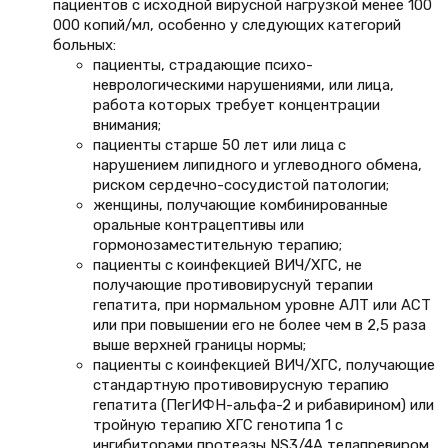
пациентов с исходной вирусной нагрузкой менее 100
000 копий/мл, особенно у следующих категорий
больных:
пациенты, страдающие психо-
неврологическими нарушениями, или лица,
работа которых требует концентрации
внимания;
пациенты старше 50 лет или лица с
нарушением липидного и углеводного обмена,
риском сердечно-сосудистой патологии;
женщины, получающие комбинированные
оральные контрацептивы или
гормонозаместительную терапию;
пациенты с коинфекцией ВИЧ/ХГС, не
получающие противовируснуй терапии
гепатита, при нормальном уровне АЛТ или АСТ
или при повышении его не более чем в 2,5 раза
выше верхней границы нормы;
пациенты с коинфекцией ВИЧ/ХГС, получающие
стандартную противовирусную терапию
гепатита (ПегИФН-альфа-2 и рибавирином) или
тройную терапию ХГС генотипа 1 с
ингибиторами протеазы NS3/4A телапревиром