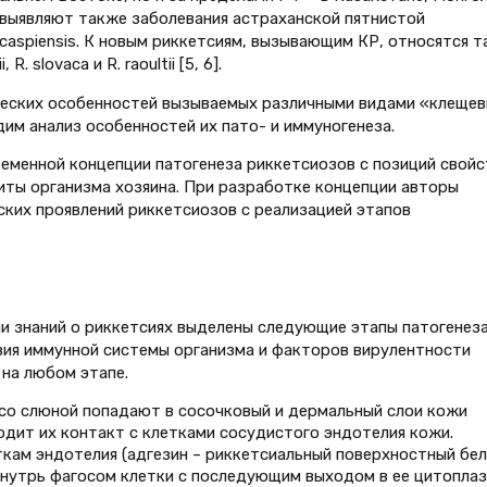
 выявляют также заболевания астраханской пятнистой
. caspiensis. К новым риккетсиям, вызывающим КР, относятся 
, R. slovaca и R. raoultii [5, 6].
еских особенностей вызываемых различными видами «клеще
им анализ особенностей их пато- и иммуногенеза.
еменной концепции патогенеза риккетсиозов с позиций свойс
иты организма хозяина. При разработке концепции авторы
ских проявлений риккетсиозов с реализацией этапов
и знаний о риккетсиях выделены следующие этапы патогенеза
вия иммунной системы организма и факторов вирулентности
на любом этапе.
со слюной попадают в сосочковый и дермальный слои кожи
одит их контакт с клетками сосудистого эндотелия кожи.
кам эндотелия (адгезин – риккетсиальный поверхностный бе
внутрь фагосом клетки с последующим выходом в ее цитоплаз