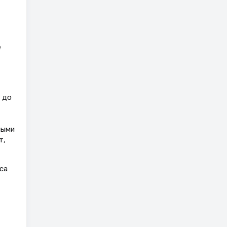
е
 до
ными
т,
ca