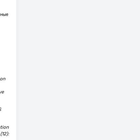
нные
ion
ve
S
ation
(12):