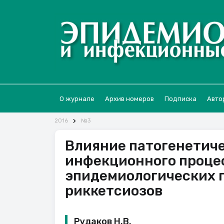
О журнале
Архив номеров
Подписка
Авто
2016
№3
Влияние патогенетич
инфекционного процес
эпидемиологических 
риккетсиозов
Рудаков Н.В.