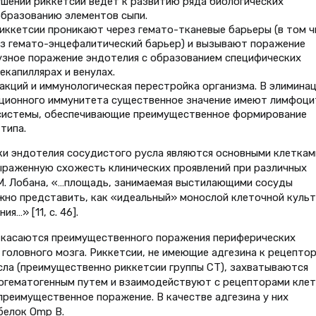
шении риккетсий ведет к развитию ряда биологических
образованию элементов сыпи.
иккетсии проникают через гемато-тканевые барьеры (в том ч
ез гемато-энцефалитический барьер) и вызывают поражение
узное поражение эндотелия с образованием специфических
екапиллярах и венулах.
акций и иммунологическая перестройка организма. В элимина
ционного иммунитета существенное значение имеют лимфоци
 системы, обеспечивающие преимущественное формирование
типа.
и эндотелия сосудистого русла являются основными клеткам
ыраженную схожесть клинических проявлений при различных
М. Лобана, «…площадь, занимаемая выстилающими сосуды
жно представить, как «идеальный» монослой клеточной куль
…» [11, с. 46].
Р касаются преимущественного поражения периферических
 головного мозга. Риккетсии, не имеющие адгезина к рецепто
ла (преимущественно риккетсии группы СТ), захватываются
фогематогенным путем и взаимодействуют с рецепторами кле
преимущественное поражение. В качестве адгезина у них
белок Omp B.