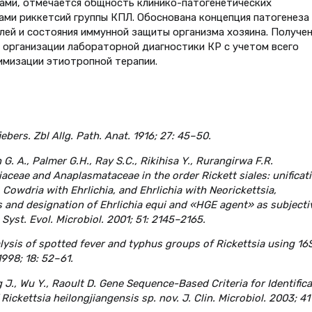
ами, отмечается общность клинико-патогенетических
ми риккетсий группы КПЛ. Обоснована концепция патогенеза
лей и состояния иммунной защиты организма хозяина. Получе
рганизации лабораторной диагностики КР с учетом всего
тимизации этиотропной терапии.
ebers. Zbl Allg. Path. Anat. 1916; 27: 45–50.
 G. A., Palmer G.H., Ray S.C., Rikihisa Y., Rurangirwa F.R.
iaceae and Anaplasmataceae in the order Rickett siales: unificat
Cowdria with Ehrlichia, and Ehrlichia with Neorickettsia,
 and designation of Ehrlichia equi and «HGE agent» as subjecti
Syst. Evol. Microbiol. 2001; 51: 2145–2165.
alysis of spotted fever and typhus groups of Rickettsia using 16
998; 18: 52–61.
g J., Wu Y., Raoult D. Gene Sequence-Based Criteria for Identific
ickettsia heilongjiangensis sp. nov. J. Clin. Microbiol. 2003; 41 