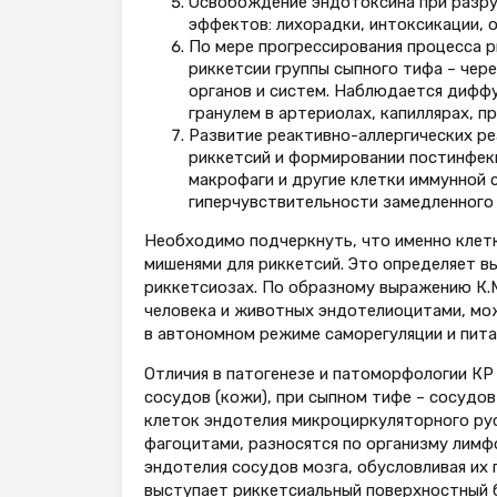
Освобождение эндотоксина при разру
эффектов: лихорадки, интоксикации, 
По мере прогрессирования процесса р
риккетсии группы сыпного тифа – чер
органов и систем. Наблюдается дифф
гранулем в артериолах, капиллярах, пр
Развитие реактивно-аллергических ре
риккетсий и формировании постинфек
макрофаги и другие клетки иммунной
гиперчувствительности замедленного 
Необходимо подчеркнуть, что именно клетк
мишенями для риккетсий. Это определяет в
риккетсиозах. По образному выражению К.
человека и животных эндотелиоцитами, мо
в автономном режиме саморегуляции и питания
Отличия в патогенезе и патоморфологии К
сосудов (кожи), при сыпном тифе – сосудов
клеток эндотелия микроциркуляторного рус
фагоцитами, разносятся по организму лим
эндотелия сосудов мозга, обусловливая их 
выступает риккетсиальный поверхностный 