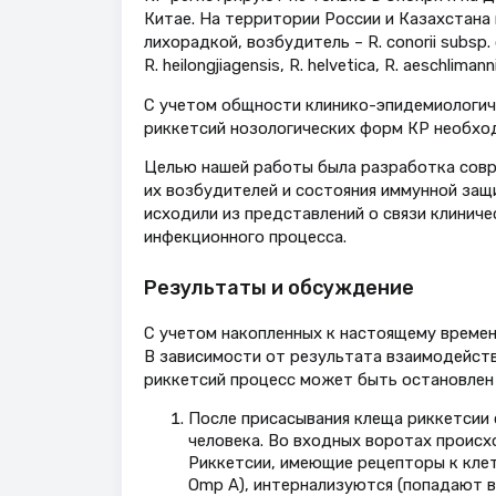
Китае. На территории России и Казахстана
лихорадкой, возбудитель – R. conorii subsp
R. heilongjiagensis, R. helvetica, R. aeschlimannii
С учетом общности клинико-эпидемиологич
риккетсий нозологических форм КР необход
Целью нашей работы была разработка совр
их возбудителей и состояния иммунной защ
исходили из представлений о связи клиниче
инфекционного процесса.
Результаты и обсуждение
С учетом накопленных к настоящему времен
В зависимости от результата взаимодейст
риккетсий процесс может быть остановлен 
После присасывания клеща риккетсии 
человека. Во входных воротах происх
Риккетсии, имеющие рецепторы к клет
Omp A), интернализуются (попадают 