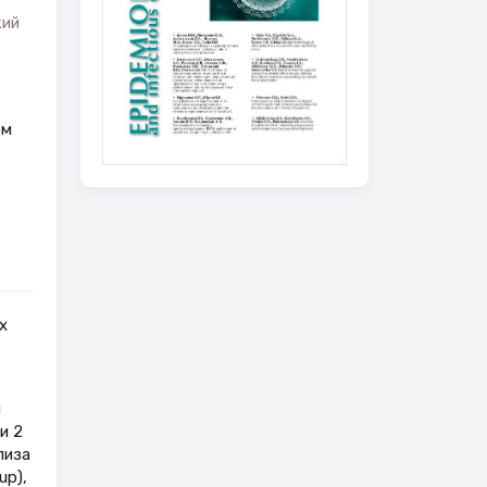
кий
ом
х
и
и 2
лиза
up),