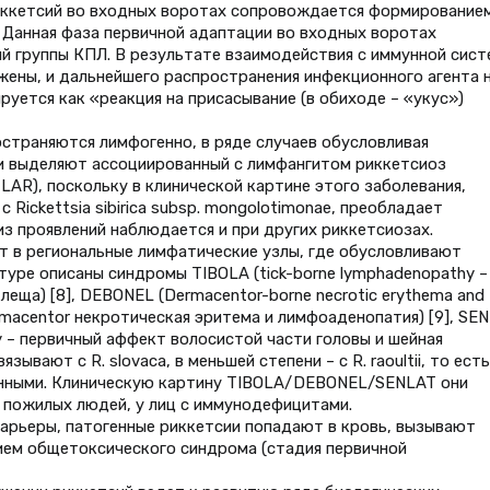
иккетсий во входных воротах сопровождается формирование
 Данная фаза первичной адаптации во входных воротах
й группы КПЛ. В результате взаимодействия с иммунной сист
жены, и дальнейшего распространения инфекционного агента 
уется как «реакция на присасывание (в обиходе – «укус»)
остраняются лимфогенно, в ряде случаев обусловливая
и выделяют ассоциированный с лимфангитом риккетсиоз
 – LAR), поскольку в клинической картине этого заболевания,
Rickettsia sibirica subsp. mongolotimonae, преобладает
из проявлений наблюдается и при других риккетсиозах.
 в региональные лимфатические узлы, где обусловливают
уре описаны синдромы TIBOLA (tick-borne lymphadenopathy –
еща) [8], DEBONEL (Dermacentor-borne necrotic erythema and
macentor некротическая эритема и лимфоаденопатия) [9], SE
hy – первичный аффект волосистой части головы и шейная
зывают с R. slovaca, в меньшей степени – с R. raoultii, то есть
енными. Клиническую картину TIBOLA/DEBONEL/SENLAT они
 пожилых людей, у лиц с иммунодефицитами.
арьеры, патогенные риккетсии попадают в кровь, вызывают
ем общетоксического синдрома (стадия первичной