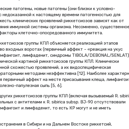
ские патогены, новые патогены (они близки к условно-
с недоказанной к настоящему времени патогенностью для
яжесть клинических проявлений риккетсиозов зависят как от
ояния иммунной системы организма. Несомненно, существенно
 факторы клеточно-опосредованного иммунитета.
ккетсиозов группы КПЛ объясняется реализацией этапов
во входных воротах (первичный аффект – «реакция на укус
лимфангоит, лимфаденит, синдромы TIBOLA/DEBONAL/SENLAT)
нической картиной риккетсиозов группы КПЛ. Клинически
ной схожестью проявлений, а их видоспецифическая
ораторными методами неэффективна [12]. Наиболее характер
я первичный аффект на месте присасывания клеща, лимфангои
лезно-папулезная сыпь [5, 6].
 других риккетсиозов группы КПЛ (включая вызываемый R. sibiri
больных с антителами к R. sibirica subsp. BJ-90 отсутствовали
имфангоит и лимфаденит, то есть КР могут и не иметь
остранения в Сибири и на Дальнем Востоке риккетсий,