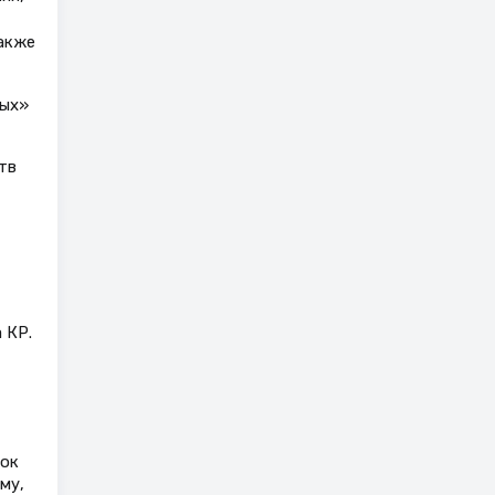
также
вых»
тв
 КР.
лок
му,