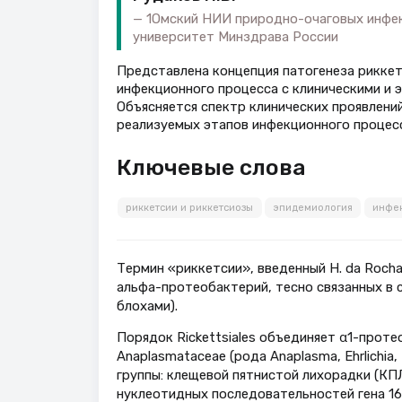
1Омский НИИ природно-очаговых инфе
университет Минздрава России
Представлена концепция патогенеза риккет
инфекционного процесса с клиническими и 
Объясняется спектр клинических проявлени
реализуемых этапов инфекционного процесс
Ключевые слова
риккетсии и риккетсиозы
эпидемиология
инфе
Термин «риккетсии», введенный H. da Rocha
альфа-протеобактерий, тесно связанных в 
блохами).
Порядок Rickettsiales объединяет α1-протео­б
Anaplasmataceae (рода Anaplasma, Ehrlichia, 
группы: клещевой пятнистой лихорадки (КПЛ) 
нуклеотидных последовательностей гена 16S