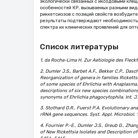
экологически связанных с иксодовыми клещ
особенностей КР, вызываемых разными вида
риккетсиозов с позиций свойств возбудите
результаты подтверждают необходимость о
спектра их клинических проявлений для оп
Список литературы
1. da Rocha-Lima H. Zur Aetiologie des Fleckfi
2. Dumler J.S., Barbet A.F., Bekker C.P., Dasch
Reorganization of genera in families Ricketts
of some species of Ehrlichia with Anaplasma, 
descriptions of six new species combinations
synonyms of Ehrlichia phagocytophila. Int. J. 
3. Stothard D.R., Fuerst P.A. Evolutionary an
rRNA gene sequences. Syst. Appl. Microbiol. 1
4. Fournier P.-E., Dumler J.S., Greub G., Zhan
of New Rickettsia Isolates and Description of R