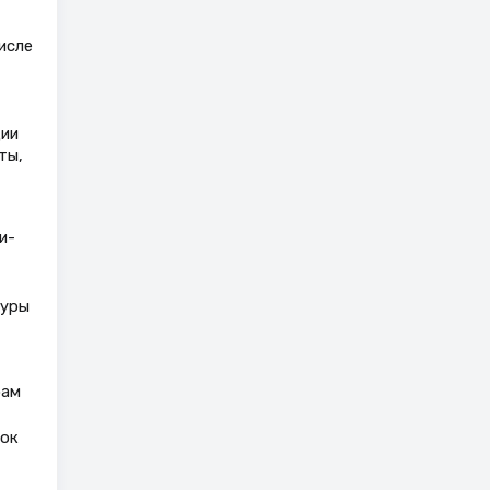
исле
ции
ты,
и-
туры
рам
ток