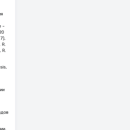
ия
e –
20
7),
 R.
, R.
sis,
ии
идов
ии,