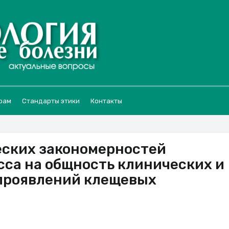
рам
Стандарты этики
Контакты
еских закономерностей
са на общность клинических и
проявлений клещевых