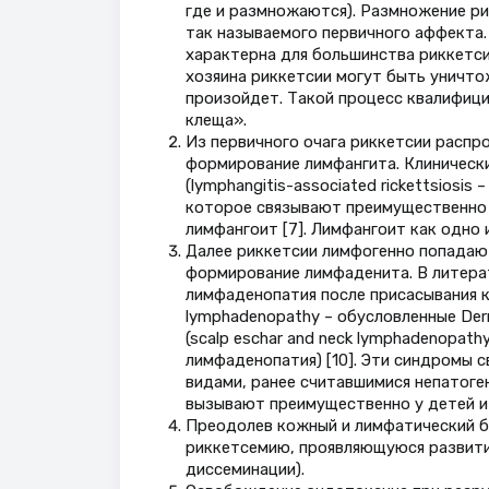
где и размножаются). Размножение р
так называемого первичного аффекта.
характерна для большинства риккетси
хозяина риккетсии могут быть уничто
произойдет. Такой процесс квалифицир
клеща».
Из первичного очага риккетсии распр
формирование лимфангита. Клиническ
(lymphangitis-associated rickettsiosis
которое связывают преимущественно с 
лимфангоит [7]. Лимфангоит как одно 
Далее риккетсии лимфогенно попадают
формирование лимфаденита. В литерат
лимфаденопатия после присасывания кл
lymphadenopathy – обусловленные Der
(scalp eschar and neck lymphadenopat
лимфаденопатия) [10]. Эти синдромы свя
видами, ранее считавшимися непатог
вызывают преимущественно у детей и
Преодолев кожный и лимфатический б
риккетсемию, проявляющуюся развити
диссеминации).