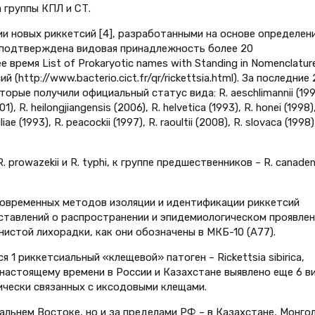
группы КПЛ и СТ.
и новых риккетсий [4], разработанными на основе определен
 подтверждена видовая принадлежность более 20
 время List of Prokaryotic names with Standing in Nomenclatur
 (http://www.bacterio.cict.fr/qr/rickettsia.html). За последние 
орые получили официальный статус вида: R. aeschlimannii (199
001), R. heilongjiangensis (2006), R. helvetica (1993), R. honei (1998),
iae (1993), R. peacockii (1997), R. raoultii (2008), R. slovaca (1998)
 prowazekii и R. typhi, к группе предшественников – R. canaden
современных методов изоляции и идентификации риккетсий
ставлений о распространении и эпидемиологическом проявлен
нистой лихорадки, как они обозначены в МКБ-10 (А77).
 1 риккетсиальный «клещевой» патоген – Rickettsia sibirica,
настоящему времени в России и Казахстане выявлено еще 6 в
ически связанных с иксодовыми клещами.
альнем Востоке, но и за пределами РФ – в Казахстане, Монгол