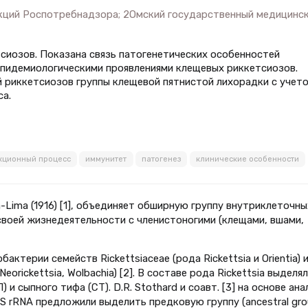
кций Роспотребнадзора; 2Омский государственный медицинс
сиозов. Показана связь патогенетических особенностей
эпидемиологическими проявлениями клещевых риккетсиозов.
й риккетсиозов группы клещевой пятнистой лихорадки с учет
а.
кционный процесс
иммунитет
патогенез
клинические особенности
-Lima (1916) [1], объединяет обширную группу внутриклеточны
своей жизнедеятельности с членистоногими (клещами, вшами,
актерии семейств Rickettsiaceae (рода Rickettsia и Orientia) 
Neorickettsia, Wolbachia) [2]. В составе рода Rickettsia выделял
и сыпного тифа (СТ). D.R. Stothard и соавт. [3] на основе ана
 rRNA предложили выделить предковую группу (ancestral gro