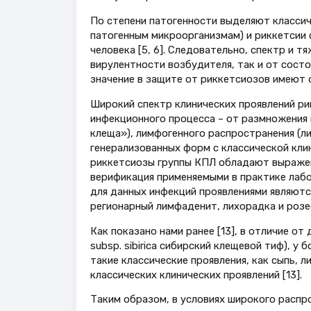
По степени патогенности выделяют классиче
патогенным микроорганизмам) и риккетсии 
человека [5, 6]. Следовательно, спектр и т
вирулентности возбудителя, так и от сост
значение в защите от риккетсиозов имеют
Широкий спектр клинических проявлений ри
инфекционного процесса – от размножения 
клеща»), лимфогенного распространения (
генерализованных форм с классической кли
риккетсиозы группы КПЛ обладают выражен
верификация применяемыми в практике лаб
для данных инфекций проявлениями являютс
регионарный лимфаденит, лихорадка и розео
Как показано нами ранее [13], в отличие от
subsp. sibirica сибирский клещевой тиф), у 
такие классические проявления, как сыпь, л
классических клинических проявлений [13].
Таким образом, в условиях широкого распр