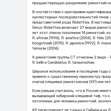
предшествующую разделению риккетсий на 
В соответствии с критериями идентификаци
нуклеотидных последовательностей генов,
представителей рода Rickettsia. В настоящее
Genus Rickettsia включает 27 видов риккетсий
лет этот список пополнили 14 риккетсий, кот
R. africae (1996), R. asiatica (2006), R. felis (2
hoogstraalii (2010), R. japonica (1992), R. massil
tamurae (2006).
К риккетсиям группы СТ отнесены 2 вида – R.
R. bellii и Candidatus R. tarasevichiae.
Широкое использование в последние годы 
привело к существенному пересмотру пред
очагов клещевых риккетсиозов (КР) или пят
Если раньше считалось, что в России имеется
вызывающий сибирский клещевой тиф, то к 
патогенных для человека риккетсий, эколог
КР регистрируют не только в Сибири и на Д