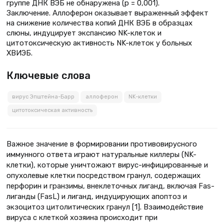
группе ДНК ВЭБ не обнаружена (р = 0,001).
Заключение. Аллоферон оказывает выраженный эффект
на снижение количества копий ДНК ВЭБ в образцах
слюны, индуцирует экспансию NK-клеток и
цитотоксическую активность NK-клеток у больных
ХВИЭБ.
Ключевые слова
вирус Эпштейна-Барр
аллоферон
NK-клетки
цитотоксическая активность
Важное значение в формировании противовирусного
иммунного ответа играют натуральные киллеры (NK-
клетки), которые уничтожают вирус-инфицированные и
опухолевые клетки посредством гранул, содержащих
перфорин и гранзимы, внеклеточных лиганд, включая Fas-
лиганды (FasL) и лиганд, индуцирующих апоптоз и
экзоцитоз цитолитических гранул [1]. Взаимодействие
вируса с клеткой хозяина происходит при