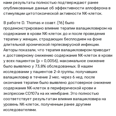
нами результаты полностью подтверждают ранее
опубликованные данные об эффективности аллоферона в
стимуляции цитотоксической активности NK-клеток.
В работе D. Thomas и соавт. [16] было
продемонстрировано влияние терапии валацикловиром на
содержание в крови NK-клеток до и после проведения
терапии у женщин, страдающих бесплодием на фоне
длительной хронической герпесвирусной инфекции.
Авторы показали, что терапия валацикловиром приводит
к достоверному снижению содержания NK-клеток в крови
у всех пациенток (р = 0,0056), максимальное снижение
было выявлено у 73,8% обследованных. В нашем
исследовании у пациентов 2-й группы, получавших
валацикловир в течение 2 мес. через 6 нед. после
окончания терапии было выявлено достоверное снижение
содержания NK-клеток в периферической крови и
экспрессии СD107а на их мембране. Это полностью
соответствует результатам влияния валацикловира на
уровень NK-клеток, полученным ранее другими
исследователями.