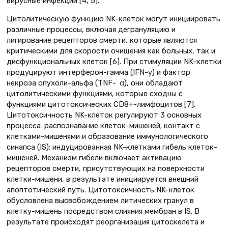
вирусные инфекции [4, 5].
Цитолитическую функцию NK-клеток могут инициировать
различные процессы, включая дегрануляцию и
лигирование рецепторов смерти, которые являются
критическими для скорости очищения как больных, так и
дисфункциональных клеток [6]. При стимуляции NK-клетки
продуцируют интерферон-гамма (IFN-γ) и фактор
некроза опухоли-альфа (TNF- α), они обладают
цитолитическими функциями, которые сходны с
функциями цитотоксических CD8+-лимфоцитов [7].
Цитотоксичность NK-клеток регулируют 3 основных
процесса: распознавание клеток-мишеней; контакт с
клетками-мишенями и образование иммунологического
синапса (IS); индуцированная NK-клетками гибель клеток-
мишеней. Механизм гибели включает активацию
рецепторов смерти, присутствующих на поверхности
клетки-мишени, в результате инициируется внешний
апоптотический путь. Цитотоксичность NK-клеток
обусловлена высвобождением литических гранул в
клетку-мишень посредством слияния мембран в IS. В
результате происходят реорганизация цитоскелета и