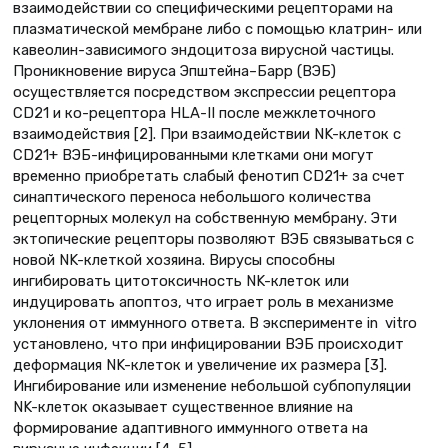
взаимодействии со специфическими рецепторами на
плазматической мембране либо с помощью клатрин- или
кавеолин-зависимого эндоцитоза вирусной частицы.
Проникновение вируса Эпштейна–Барр (ВЭБ)
осуществляется посредством экспрессии рецептора
CD21 и ко-рецептора HLA-II после межклеточного
взаимодействия [2]. При взаимодействии NK-клеток с
CD21+ ВЭБ-инфицированными клетками они могут
временно приобретать слабый фенотип CD21+ за счет
синаптического переноса небольшого количества
рецепторных молекул на собственную мембрану. Эти
эктопические рецепторы позволяют ВЭБ связываться с
новой NK-клеткой хозяина. Вирусы способны
ингибировать цитотоксичность NK-клеток или
индуцировать апоптоз, что играет роль в механизме
уклонения от иммунного ответа. В эксперименте in vitro
установлено, что при инфицировании ВЭБ происходит
деформация NK-клеток и увеличение их размера [3].
Ингибирование или изменение небольшой субпопуляции
NK-клеток оказывает существенное влияние на
формирование адаптивного иммунного ответа на