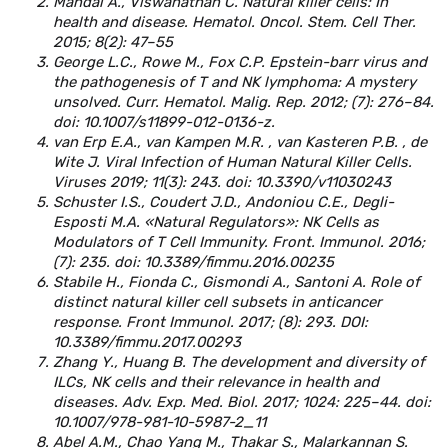
Mandal A., Viswanathan C. Natural killer cells: In
health and disease. Hematol. Oncol. Stem. Cell Ther.
2015; 8(2): 47–55
George L.C., Rowe M., Fox C.P. Epstein-barr virus and
the pathogenesis of T and NK lymphoma: A mystery
unsolved. Curr. Hematol. Malig. Rep. 2012; (7): 276–84.
doi: 10.1007/s11899-012-0136-z.
van Erp E.A., van Kampen M.R. , van Kasteren P.B. , de
Wit
е
J. Viral Infection of Human Natural Killer Cells.
Viruses 2019; 11(3): 243. doi: 10.3390/v11030243
Schuster I.S., Coudert J.D., Andoniou C.E., Degli-
Esposti M.A. «Natural Regulators»: NK Cells as
Modulators of T Cell Immunity. Front. Immunol. 2016;
(7): 235. doi: 10.3389/fimmu.2016.00235
Stabile H., Fionda C., Gismondi A., Santoni A. Role of
distinct natural killer cell subsets in anticancer
response. Front Immunol. 2017; (8): 293. DOI:
10.3389/fimmu.2017.00293
Zhang Y., Huang B. The development and diversity of
ILCs, NK cells and their relevance in health and
diseases. Adv. Exp. Med. Biol. 2017; 1024: 225–44. doi:
10.1007/978-981-10-5987-2_11
Abel A.M., Chao Yang M., Thakar S., Malarkannan S.