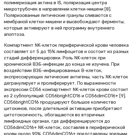
полимеризация актина в IS, поляризация центра
микротрубочек в направлении клетки-мишени [8].
Поляризованные литические гранулы сливаются с
мембраной клетки-мишени и высвобождают ферменты,
которые активируют в ней программу внутреннего
апоптоза.
Компартмент NK-клеток периферической крови человека
составляет от 5 до 15% лимфоцитов и состоит из разных
стадий дифференцировки. Роль NK-клеток при
хронической ВЭБ-инфекции до конца не изучена. При
воздействии ВЭБ-инфицированных В-клеток,
экспрессирующих литические антигены, часть NK-клеток
дегранулирует и пролиферирует. По выраженности
экспрессии CD56 компартмент NK-клеток крови состоит
из 2 субпопуляций: CD56brightCD16 и CD56dimCD16+ [9].
CD56brightCD16 продуцируют большое количество
цитокинов, после длительной активации приобретают
цитотоксичность, обогащаются во вторичных
лимфоидных органах, где дифференцируются до
CD56dimCD16+ NK-клеток, составляя в периферической
крови около 90%. CD56dimCD16+ представлены зрелыми