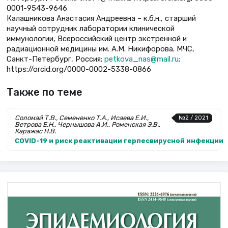
0001-9543-9646
Калашникова Анастасия Андреевна – к.б.н., старший
научный сотрудник лаборатории клинической
иммунологии, Всероссийский центр экстренной и
радиационной медицины им. А.М. Никифорова. МЧС,
Санкт-Петербург, Россия;
petkova_nas@mail.ru
;
https://orcid.org/0000-0002-5338-0866
Также по теме
Соломай Т.В., Семененко Т.А., Исаева Е.И.,
№2 / 2021
Ветрова Е.Н., Чернышова А.И., Роменская Э.В.,
Каражас Н.В.
COVID-19 и риск реактивации герпесвирусной инфекции