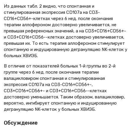
Из данных табл. 2 видно, что спонтанная и
стимулированная экспрессия СD107а на СD3-
СD16+СD56+-клетках через 6 нед. после окончания
терапии аллофероном достоверно увеличивается, не
превышая референсных значений, а на СD3+СD16+CD56+-
и СD3+СD16+CD56--клетках достоверно увеличивается,
превышая их. То есть терапия аллофероном стимулирует
спонтанную и индуцированную дегрануляцию NK-клеток у
больных ХВИЭБ.
В отличие от показателей больных 1-й группы во 2-й
группе через 6 нед. после окончания терапии
валацикловиром спонтанная и стимулированная
экспрессия СD107а на СD3-СD16+CD56+-,
СD3+СD16+CD56+- и СD3+СD16+CD56--клетках
достоверно уменьшается. Таким образом, валацикловир,
вероятно, ингибирует спонтанную и индуцированную
дегрануляцию NK-клеток у больных ХВИЭБ.
Обсуждение