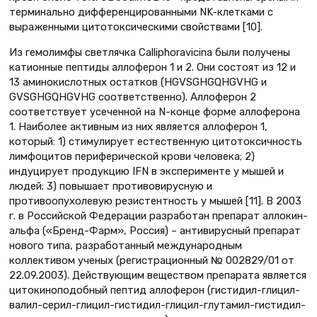
терминально дифференцированными NK-клетками с
выраженными цитотоксическими свойствами [10].
Из гемолимфы светлячка Calliphoravicina были получены
катионные пептиды аллоферон 1 и 2. Они состоят из 12 и
13 аминокислотных остатков (HGVSGHGQHGVHG и
GVSGHGQHGVHG соответственно). Аллоферон 2
соответствует усеченной на N-конце форме аллоферона
1. Наиболее активным из них является аллоферон 1,
который: 1) стимулирует естественную цитотоксичность
лимфоцитов периферической крови человека; 2)
индуцирует продукцию IFN в эксперименте у мышей и
людей; 3) повышает противовирусную и
противоопухолевую резистентность у мышей [11]. В 2003
г. в Российской Федерации разработан препарат аллокин-
альфа («Бренд-Фарм», Россия) – антивирусный препарат
нового типа, разработанный международным
коллективом ученых (регистрационный № 002829/01 от
22.09.2003). Действующим веществом препарата является
цитокиноподобный пептид аллоферон (гистидил-глицил-
валил-серил-глицил-гистидил-глицил-глутамил-гистидил-