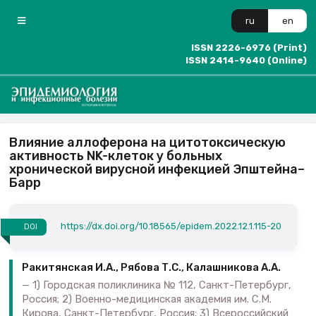
ru
en
ISSN 2226-6976 (Print)
ISSN 2414-9640 (Online)
Влияние аллоферона на цитотоксическую
активность NK-клеток у больных
хронической вирусной инфекцией Эпштейна–
Барр
https://dx.doi.org/10.18565/epidem.2022.12.1.115-20
DOI
Ракитянская И.А., Рябова Т.С., Калашникова А.А.
1) Городская поликлиника № 112, Санкт-Петербург,
Россия; 2) Военно-медицинская академия им. С.М.
Кирова, Санкт-Петербург, Россия; 3) Всероссийский