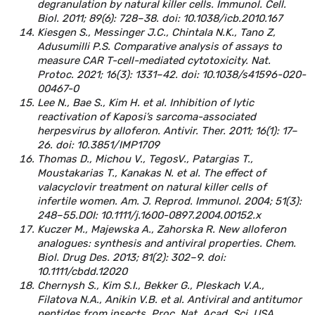
degranulation by natural killer cells. Immunol. Cell.
Biol. 2011; 89(6): 728–38. doi: 10.1038/icb.2010.167
Kiesgen S., Messinger J.C., Chintala N.K., Tano Z,
Adusumilli P.S. Comparative analysis of assays to
measure CAR T-cell-mediated cytotoxicity. Nat.
Protoc. 2021; 16(3): 1331–42. doi: 10.1038/s41596-020-
00467-0
Lee N., Bae S., Kim H. et al. Inhibition of lytic
reactivation of Kaposi’s sarcoma-associated
herpesvirus by alloferon. Antivir. Ther. 2011; 16(1): 17–
26. doi: 10.3851/IMP1709
Thomas D., Michou V., TegosV., Patargias T.,
Moustakarias T., Kanakas N. et al. The effect of
valacyclovir treatment on natural killer cells of
infertile women. Am. J. Reprod. Immunol. 2004; 51(3):
248–55.DOI: 10.1111/j.1600-0897.2004.00152.x
Kuczer M., Majewska A., Zahorska R. New alloferon
analogues: synthesis and antiviral properties. Chem.
Biol. Drug Des. 2013; 81(2): 302–9. doi:
10.1111/cbdd.12020
Chernysh S., Kim S.I., Bekker G., Pleskach V.A.,
Filatova N.A., Anikin V.B. et al. Antiviral and antitumor
peptides from insects. Proc. Nat. Acad. Sci. USA.