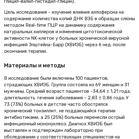
глицил-валил-гистидил-глицин).
Цель исследования – изучение влияния аллоферона на
содержание количества копий ДНК ВЭБ в образцах слюны
методом Real-time ПЦР на динамику содержания
натуральных киллеров и изменения цитотоксической
активности NK-клеток у больных хронической вирусной
инфекцией Эпштейна–Барр (ХВИЭБ) через 6 нед. после
окончания терапии.
Материалы и методы
В исследование были включены 100 пациентов,
страдающих ХВИЭБ. Группа состояла из 69 женщин и 31
мужчины. Средний возраст пациентов –34,64 ± 1,21 года,
длительность течения заболевания – 2,83 ± 0,86 года. У
73 (73%) больных в детстве часто обострялся
хронический тонзиллит, не поддающийся терапии
антибиотиками, а 25 (25%) больных перенесли острый
инфекционный мононуклеоз. Диагноз ХВИЭБ был
выставлен и подтвержден лабораторно при
обследовании у соответствующих специалистов на