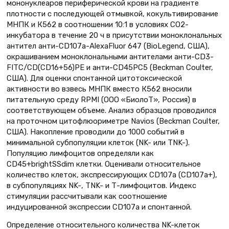
мононуклеаров периферической крови на градиенте
плотности с последующей отмывкой, кокультивирование
МНПК и К562 в соотношении 10:1 в условиях CO2-
инкубатора в течение 20 ч в присутствии моноклональных
антител анти-CD107a-AlexaFluor 647 (BioLegend, США),
окрашиванием моноклональными антителами анти-CD3-
FITC/CD(CD16+56)PE и анти-CD45PC5 (Beckman Coulter,
США). Для оценки спонтанной цитотоксической
активности во взвесь МНПК вместо К562 вносили
питательную среду RPMI (ООО «БиолоТ», Россия) в
соответствующем объеме. Анализ образцов проводился
на проточном цитофлюориметре Navios (Beckman Coulter,
США). Накопление проводили до 1000 событий в
минимальной субпопуляции клеток (NK- или TNK-).
Популяцию лимфоцитов определяли как
CD45+brightSSdim клетки. Оценивали относительное
количество клеток, экспрессирующих CD107a (CD107a+),
в субпопуляциях NK-, TNK- и Т-лимфоцитов. Индекс
стимуляции рассчитывали как соотношение
индуцированной экспрессии CD107a и спонтанной.
Определение относительного количества NK-клеток