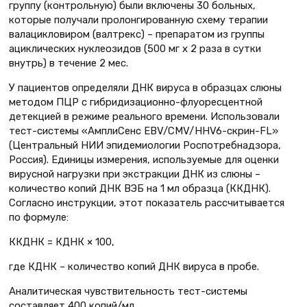
группу (контрольную) были включены 30 больных,
которые получали пролонгированную схему терапии
валацикловиром (валтрекс) – препаратом из группы
ациклических нуклеозидов (500 мг х 2 раза в сутки
внутрь) в течение 2 мес.
У пациентов определяли ДНК вируса в образцах слюны
методом ПЦР с гибридизационно-флуоресцентной
детекцией в режиме реального времени. Использовали
тест-системы «АмплиСенс EBV/CMV/HHV6-скрин-FL»
(Центральный НИИ эпидемиологии Роспотребнадзора,
Россия). Единицы измерения, используемые для оценки
вирусной нагрузки при экстракции ДНК из слюны –
количество копий ДНК ВЭБ на 1 мл образца (ККДНК).
Согласно инструкции, этот показатель рассчитывается
по формуле:
ККДНК = КДНК × 100,
где КДНК – количество копий ДНК вируса в пробе.
Аналитическая чувствительность тест-системы
составляет 400 копий/мл.