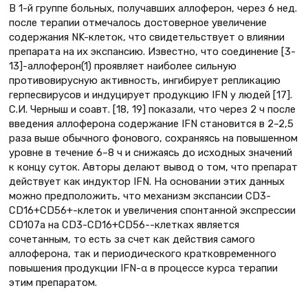
В 1-й группе больных, получавших аллоферон, через 6 нед.
после терапии отмечалось достоверное увеличение
содержания NK-клеток, что свидетельствует о влиянии
препарата на их экспансию. Известно, что соединение [3-
13]-аллоферон(1) проявляет наиболее сильную
противовирусную активность, ингибирует репликацию
герпесвирусов и индуцирует продукцию IFN у людей [17].
С.И. Черныш и соавт. [18, 19] показали, что через 2 ч после
введения аллоферона содержание IFN становится в 2–2,5
раза выше обычного фонового, сохраняясь на повышенном
уровне в течение 6–8 ч и снижаясь до исходных значений
к концу суток. Авторы делают вывод о том, что препарат
действует как индуктор IFN. На основании этих данных
можно предположить, что механизм экспансии СD3-
СD16+CD56+-клеток и увеличения спонтанной экспрессии
СD107а на СD3-СD16+CD56--клетках является
сочетанным, то есть за счет как действия самого
аллоферона, так и периодического кратковременного
повышения продукции IFN-α в процессе курса терапии
этим препаратом.