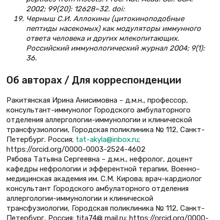
2002; 99(20): 12628–32. doi:
Черныш С.И. Аллокины (цитокиноподобные
пептиды насекомых) как модуляторы иммунного
ответа человека и других млекопитающих.
Российский иммунологический журнал 2004; 9(1):
36.
Об авторах / Для корреспонденции
Ракитянская Ирина Анисимовна – д.м.н., профессор,
консультант-иммунолог Городского амбулаторного
отделения аллергологии-иммунологии и клинической
трансфузиологии, Городская поликлиника № 112, Санкт-
Петербург. Россия;
tat-akyla@inbox.ru
;
https://orcid.org/0000-0003-2524-4602
Рябова Татьяна Сергеевна – д.м.н., нефролог, доцент
кафедры нефрологии и эфферентной терапии, Военно-
медицинская академия им. С.М. Кирова; врач-кардиолог
консультант Городского амбулаторного отделения
аллергологии-иммунологии и клинической
трансфузиологии, Городская поликлиника № 112, Санкт-
Петербург, Россия; tita74@ mail.ru; https://orcid.org/0000-