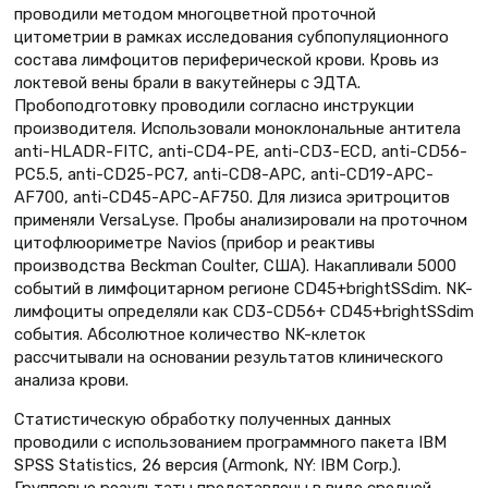
проводили методом многоцветной проточной
цитометрии в рамках исследования субпопуляционного
состава лимфоцитов периферической крови. Кровь из
локтевой вены брали в вакутейнеры с ЭДТА.
Пробоподготовку проводили согласно инструкции
производителя. Использовали моноклональные антитела
anti-HLADR-FITC, anti-CD4-PE, anti-CD3-ECD, anti-CD56-
PC5.5, anti-CD25-PC7, anti-CD8-APC, anti-CD19-APC-
AF700, anti-CD45-APC-AF750. Для лизиса эритроцитов
применяли VersaLyse. Пробы анализировали на проточном
цитофлюориметре Navios (прибор и реактивы
производства Beckman Coulter, США). Накапливали 5000
событий в лимфоцитарном регионе CD45+brightSSdim. NK-
лимфоциты определяли как CD3-CD56+ CD45+brightSSdim
события. Абсолютное количество NK-клеток
рассчитывали на основании результатов клинического
анализа крови.
Статистическую обработку полученных данных
проводили с использованием программного пакета IBM
SPSS Statistics, 26 версия (Armonk, NY: IBM Corp.).