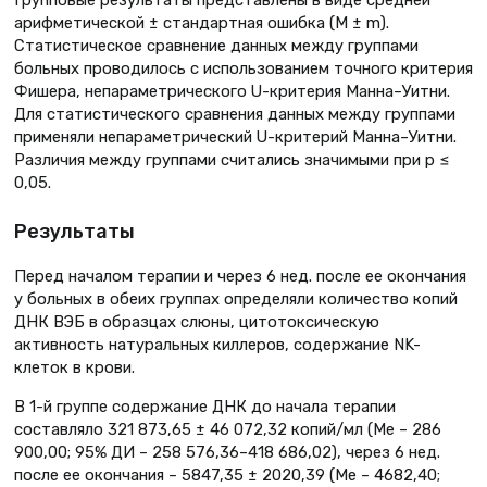
Групповые результаты представлены в виде средней
арифметической ± стандартная ошибка (М ± m).
Статистическое сравнение данных между группами
больных проводилось с использованием точного критерия
Фишера, непараметрического U-критерия Манна–Уитни.
Для статистического сравнения данных между группами
применяли непараметрический U-критерий Манна–Уитни.
Различия между группами считались значимыми при р ≤
0,05.
Результаты
Перед началом терапии и через 6 нед. после ее окончания
у больных в обеих группах определяли количество копий
ДНК ВЭБ в образцах слюны, цитотоксическую
активность натуральных киллеров, содержание NK-
клеток в крови.
В 1-й группе содержание ДНК до начала терапии
составляло 321 873,65 ± 46 072,32 копий/мл (Ме – 286
900,00; 95% ДИ – 258 576,36–418 686,02), через 6 нед.
после ее окончания – 5847,35 ± 2020,39 (Ме – 4682,40;