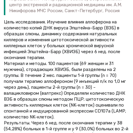
центр экстренной и радиационной медицины им. А.М.
Никифорова МЧС России, Санкт-Петербург, Россия
Цель исследования. Изучение влияния аллоферона на
количество копий ДНК вируса Эпштейна–Барр (ВЭБ) в
образцах слюны, динамику содержания натуральных
киллеров и изменения цитотоксической активности
киллерных клеток у больных хронической вирусной
инфекцией Эпштейна–Барр (ХВИЭБ) через 6 нед. после
окончания терапии.
Материал и методы. 100 пациентов (69 женщин и 31
мужчина), страдающих ХВИЭБ, были разделены на 2
группы. В течение 2 мес. пациенты 1-й группы (n = 70)
получали терапию аллофероном (9 инъекций п/к по 1,0 мг
через день), пациенты 2-й группы (n = 30) –
валацикловиром (валтрекс) Определяли количество ДНК
ВЭБ в образцах слюны методом ПЦР; цитотоксическую
активность киллерных клеток (NK-клеток) оценивали по
спонтанной и индуцированной экспрессии CD107a (LAMP,
количество NK-клеток).
Результаты. Через 6 нед. после окончания терапии у 38
(54,28%) больных в 1-й группе и у 9 (30,0%) больных во 2-й