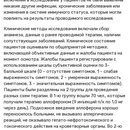
включении в исследование у пациентов не были выявлены
никакие другие инфекции, хронические заболевания или
изменения в системе иммунного статуса, которые могли
повлиять на результаты проводимого исследования.
Клинические методы исследования включали сбор
анамнеза, данные о ранее проводимой терапии, наличии
сопутствующих заболеваний. Клиническое состояние
пациентов оценивали по общепринятой методике,
включающей объективные данные и жалобы пациента на
момент осмотра. Жалобы пациента регистрировали с
использованием шкалы субъективной оценки по 3-
балльной шкале (0 – отсутствие симптомов, 1 – слабая
выраженность симптомов, 2 – умеренная выраженность
симптомов, 3 – значительная выраженность симптомов).
Пациенты были разделены на 2 группы для проведения
разных схем терапии. В 1-ю группу вошли 70 чел., которые
получали терапию аллофероном (9 инъекций п/к по 1,0 мг
через день). Подкожное введение аллоферона хорошо
переносилось больными, не вызывало аллергических
реакций, не оказывало гепато-нефротоксического и
токсического действия на кроветворные органы. Во 2-ю