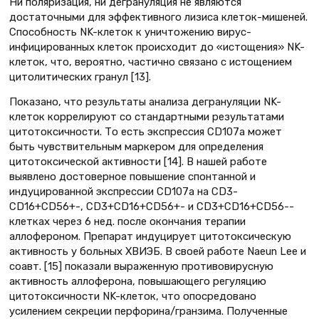
Ни поляризация, ни дегрануляция не являются
достаточными для эффективного лизиса клеток-мишеней.
Способность NK-клеток к уничтожению вирус-
инфицированных клеток происходит до «истощения» NK-
клеток, что, вероятно, частично связано с истощением
цитолитических гранул [13].
Показано, что результаты анализа дегрануляции NK-
клеток коррелируют со стандартными результатами
цитотоксичности. То есть экспрессия CD107a может
быть чувствительным маркером для определения
цитотоксической активности [14]. В нашей работе
выявлено достоверное повышение спонтанной и
индуцированной экспрессии СD107а на СD3-
СD16+CD56+-, СD3+СD16+CD56+- и СD3+СD16+CD56--
клетках через 6 нед. после окончания терапии
аллофероном. Препарат индуцирует цитотоксическую
активность у больных ХВИЭБ. В своей работе Naeun Lee и
соавт. [15] показали выраженную противовирусную
активность аллоферона, повышающего регуляцию
цитотоксичности NK-клеток, что опосредовано
усилением секреции перфорина/гранзима. Полученные