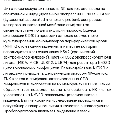
Цитотоксическую активность NK-клеток оценивали по
спонтанной и индуцированной экспрессии CD107a – LAMP
(Lysosomal-associated membrane protein), экспрессия
которого на клеточной мембране лимфоцитов
свидетельствует о дегрануляции лизосом. Оценка
экспрессии CD107a проводится после совместного
культивирования мононуклеаров периферической крови
(МНПК) с клетками-мишенями, в качестве которых
используется клеточная линия К562 (хронический
эритромиелоз человека). Клетки K562 экспрессируют ряд
лиганд (MICA, MICB, ULBP2, ULBP4) для рецептора NKG2D
цитотоксических лимфоцитов. Взаимодействие NKG2D с
лигандами приводит к дегрануляции лизосом NK-клеток,
TNK-клеток и лимфокин-активированных CD8+-
лимфоцитов и экспрессии на их мембранах CD107a. Таким
образом, тест позволяет оценить способность NK-клеток
участвовать в NKG2D-зависимом цитолизе клеток-
мишеней. Взятие крови на исследование проводится в
вакутейнер с гепарином лития в качестве антикоагулянта.
Пробоподготовка включает выделение взвеси