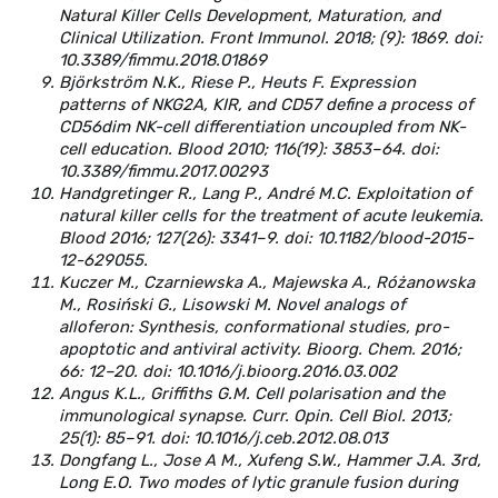
Natural Killer Cells Development, Maturation, and
Clinical Utilization. Front Immunol. 2018; (9): 1869. doi:
10.3389/fimmu.2018.01869
Björkström N.K., Riese P., Heuts F. Expression
patterns of NKG2A, KIR, and CD57 define a process of
CD56dim NK-cell differentiation uncoupled from NK-
cell education. Blood 2010; 116(19): 3853–64. doi:
10.3389/fimmu.2017.00293
Handgretinger R., Lang P., André M.C. Exploitation of
natural killer cells for the treatment of acute leukemia.
Blood 2016; 127(26): 3341–9. doi: 10.1182/blood-2015-
12-629055.
Kuczer M., Czarniewska
А
., Majewska A., Różanowska
M., Rosiński G., Lisowski M. Novel analogs of
alloferon: Synthesis, conformational studies, pro-
apoptotic and antiviral activity. Bioorg. Chem. 2016;
66: 12–20. doi: 10.1016/j.bioorg.2016.03.002
Angus K.L., Griffiths G.M. Cell polarisation and the
immunological synapse. Curr. Opin. Cell Biol. 2013;
25(1): 85–91. doi: 10.1016/j.ceb.2012.08.013
Dongfang L., Jose A M., Xufeng S.W., Hammer J.A. 3rd,
Long E.O. Two modes of lytic granule fusion during