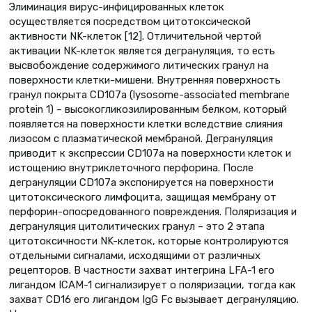
Элиминация вирус-инфицированных клеток
осуществляется посредством цитотоксической
активности NK-клеток [12]. Отличительной чертой
активации NK-клеток является дегрануляция, то есть
высвобождение содержимого литических гранул на
поверхности клетки-мишени. Внутренняя поверхность
гранул покрыта CD107a (lysosome-associated membrane
protein 1) – высокогликозилированным белком, который
появляется на поверхности клетки вследствие слияния
лизосом с плазматической мембраной. Дегрануляция
приводит к экспрессии CD107a на поверхности клеток и
истощению внутриклеточного перфорина. После
дегрануляции CD107a экспонируется на поверхности
цитотоксического лимфоцита, защищая мембрану от
перфорин-опосредованного повреждения. Поляризация и
дегрануляция цитолитических гранул – это 2 этапа
цитотоксичности NK-клеток, которые контролируются
отдельными сигналами, исходящими от различных
рецепторов. В частности захват интегрина LFA-1 его
лигандом ICAM-1 сигнализирует о поляризации, тогда как
захват CD16 его лигандом IgG Fc вызывает дегрануляцию.