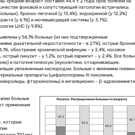
; средний возраст составил 44,4 ± 2 года; срок болезни на
В качестве фоновой и сопутствующей патологии встречались
ольных), бронхо-легочной (у 13,4%), эндокринной (у 12,2%)
акта (у 6,1%) и мочевыводящей системы (у 3,7%),
ология ЦНС (у 9,8%).
ыявлены у 56,1% больных (из них подтвержденные
лениями дыхательной недостаточности – в 27%), острые бронхи
6,1%, обострение хронической инфекции – у 2,4%, носовое
, острый синусит – у 1,2%, острый ларингит – у 2,4%. Все боль
лю) и патогенетическую (муколитики, отхаркивающие,
аляции увлажненным кислородом. Больные с явлениями пневмо
ериальные препараты (цефалоспорины III поколения,
 макролиды, фторхинолоны) и ингаляционно – β-адреномимет
апии больные
от применения
е, которые
апии
метазон 100 мкг