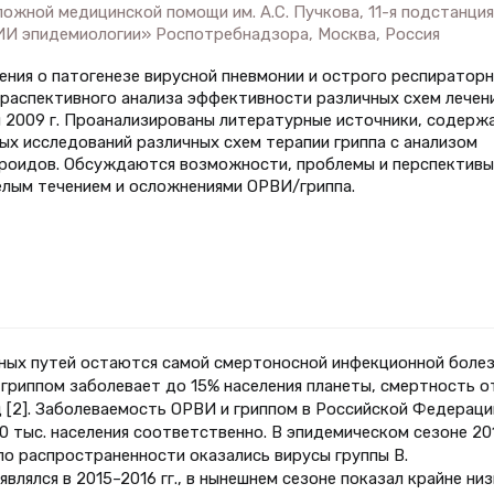
ложной медицинской помощи им. А.С. Пучкова, 11-я подстанция
ИИ эпидемиологии» Роспотребнадзора, Москва, Россия
ния о патогенезе вирусной пневмонии и острого респираторн
распективного анализа эффективности различных схем лечен
и 2009 г. Проанализированы литературные источники, содерж
ых исследований различных схем терапии гриппа с анализом
роидов. Обсуждаются возможности, проблемы и перспективы
елым течением и осложнениями ОРВИ/гриппа.
ных путей остаются самой смертоносной инфекционной боле
 гриппом заболевает до 15% населения планеты, смертность о
д [2]. Заболеваемость ОРВИ и гриппом в Российской Федераци
 100 тыс. населения соответственно. В эпидемическом сезоне 20
по распространенности оказались вирусы группы В.
влялся в 2015–2016 гг., в нынешнем сезоне показал крайне ни