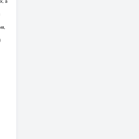
х, а
я
ия,
)