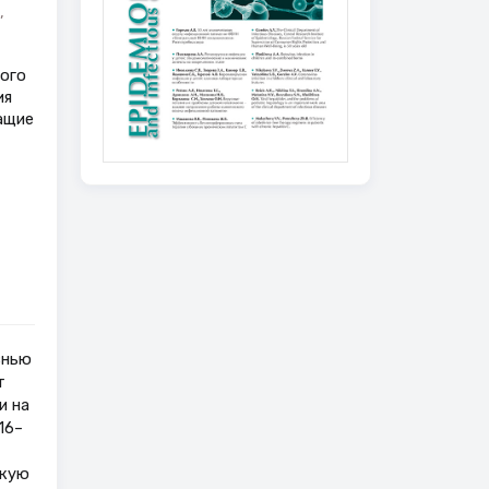
,
ого
ия
ащие
знью
т
и на
16–
зкую