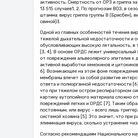
активность. Смертность от ОРЗ и гриппа за 
13 515 случаев1, 2. По прогнозам ВОЗ, в се
штамма: вирус гриппа группы В (Брисбен), в
свиной)3.
Одной из главных особенностей течения вир
тяжелой дыхательной недостаточности и о
обусловливающих высокую летальность, в 
[3, 4]. В основе ОРДС лежит универсальный
от повреждения альвеолярного эпителия 
активной выработки хемокинов и цитокинов
6]. Возникающее на этом фоне повреждение
мембраны влечет за собой развитие интерс
ответа и полиорганной недостаточности [6
что при тяжелом остром респираторном си
картину аутопсийного материала сложно о
повреждений легких и ОРДС [7]. Таким обра
постоянным, или вирус – всего лишь тригге
системой хозяина [5]. Это значит, что при
элиминация вируса, сколько устранение «из
Согласно рекомендациям Национального на