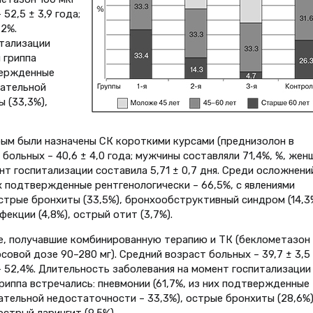
52,5 ± 3,9 года;
,2%.
тализации
 гриппа
вержденные
хательной
 (33,3%),
орым были назначены СК короткими курсами (преднизолон в
 больных – 40,6 ± 4,0 года; мужчины составляли 71,4%, %, же
нт госпитализации составила 5,71 ± 0,7 дня. Среди осложнени
их подтвержденные рентгенологически – 66,5%, с явлениями
стрые бронхиты (33,5%), бронхообструктивный синдром (14,3%
екции (4,8%), острый отит (3,7%).
ые, получавшие комбинированную терапию и ТК (беклометазон
рсовой дозе 90–280 мг). Средний возраст больных – 39,7 ± 3,5
– 52,4%. Длительность заболевания на момент госпитализации
гриппа встречались: пневмонии (61,7%, из них подтвержденные
хательной недостаточности – 33,3%), острые бронхиты (28,6%)