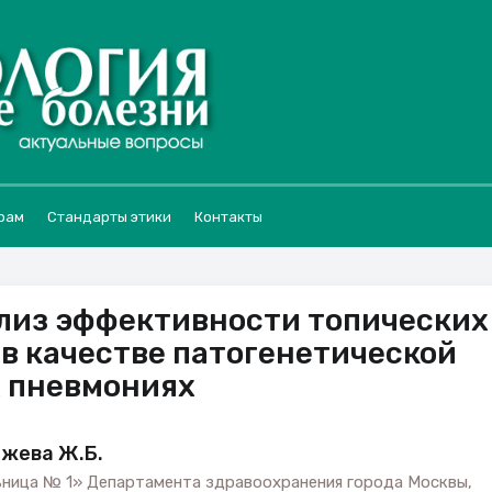
рам
Стандарты этики
Контакты
лиз эффективности топических
в качестве патогенетической
х пневмониях
ежева Ж.Б.
ьница № 1» Департамента здравоохранения города Москвы,