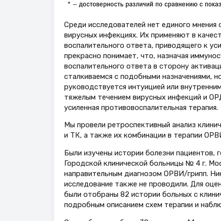
Среди исследователей нет единого мнения
вирусных инфекциях. Их применяют в каче
воспалительного ответа, приводящего к ус
прекрасно понимает, что, назначая иммуно
воспалительного ответа в сторону активаци
сталкиваемся с подобными назначениями, н
руководствуется интуицией или внутренним
тяжелым течением вирусных инфекций и ОР
усиленная противовоспалительная терапия.
Мы провели ретроспективный анализ клинич
и ТК, а также их комбинации в терапии ОРВИ
Были изучены истории болезни пациентов, г
Городской клинической больницы № 4 г. Мос
направительным диагнозом ОРВИ/грипп. Ник
исследование также не проводили. Для оце
были отобраны 82 истории больных с клини
подробным описанием схем терапии и наблюд