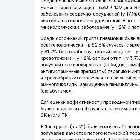
Среди больных было 38 женщин и 44 мужчины
момент госпитализации – 5,63 ± 1,23 дня. 
заболевания сердечно-сосудистой (у 17,1% б
системы, патология желудочно-кишечного тр
гинекологические заболевания (у 1,2%) и пат
Среди осложнений гриппа пневмонии были в
рентгенологически – в 82,6% случаев, с яв
у 31,7%, бронхообструктивный синдром – у 
кровотечение – у 1,2%, острый отит – у 3,7%
получали противовирусную (арбидол, тамиф
антигистаминные препараты) терапию и инг
и трахеобронхита получали также антибакт
аминогликозиды, защищенные пенициллины,
(сальбутамол).
Для оценки эффективности проводимой тер
были разделены на 4 группы в зависимости 
СК и/или ТК.
В 1-ю группа (n = 21) были включены больны
получали в качестве патогенетической тер
ингаляционные стероиды «off-label» (бекло