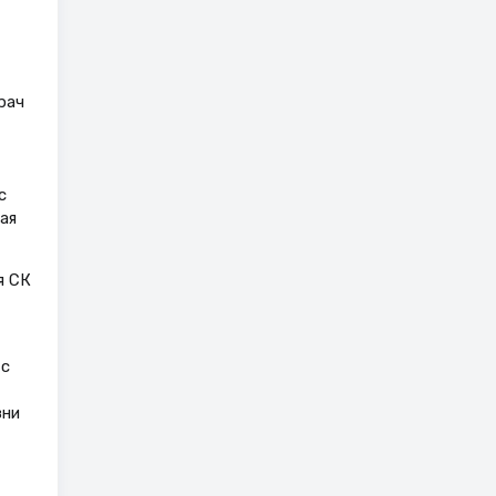
рач
с
ая
я СК
 с
зни