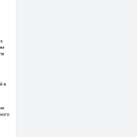
)
ых
им
пе
й в
ии
ного