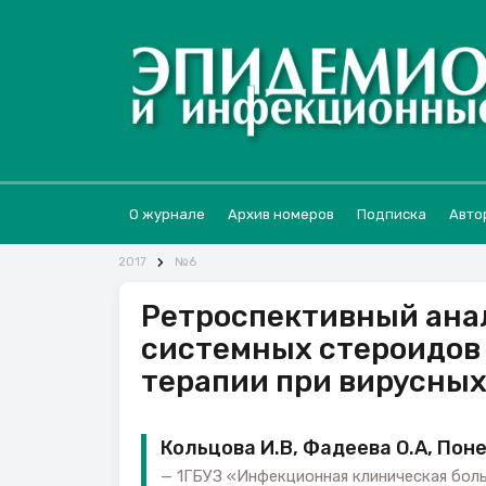
О журнале
Архив номеров
Подписка
Авто
2017
№6
Ретроспективный ана
системных стероидов 
терапии при вирусны
Кольцова И.В, Фадеева О.А, Пон
1ГБУЗ «Инфекционная клиническая бол