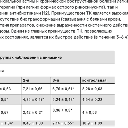
нхиальной астмы и хронической обструктивной болезни лёгки
ерапии (при легких формах острого риносинусита), так и
нии антибиотиками [12]. Преимуществом ТК является высока
тсутствие биотрансформации (связывания с белками крови,
ствия препаратов, снижение выраженности системного действ
дозы. Одним из главных преимуществ ТК, позволяющих
 состояниях, является их быстрое действие (в течение 3–6 ч