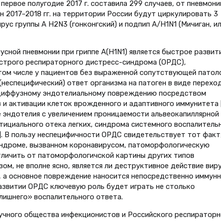
первое полугодие 2017 г. составила 299 случаев, от пневмони
зон 2017–2018 гг. на территории России будут циркулировать 3
ирус группы А Н2N3 (гонконгский) и подпип А/Н1N1 (Мичиган, и
усной пневмонии при гриппе А(H1N1) является быстрое развит
строго респираторного дистресс-синдрома (ОРДС),
том числе у пациентов без выраженной сопутствующей патол
 (неспецифический) ответ организма на патоген в виде перехо
к диффузному эндотелиальному повреждению посредством
 и активации клеток врожденного и адаптивного иммунитета 
 эндотелия с увеличением проницаемости альвеокапиллярной
тициального отека легких, синдрома системного воспалитель
]. В пользу неспецифичности ОРДС свидетельствует тот факт
ндроме, вызванном коронавирусом, патоморфологическую
тличить от патоморфологичской картины других типов
зом, не вполне ясно, является ли деструктивное действие вир
р, а основное повреждение наносится непосредственно иммун
 развитии ОРДС ключевую роль будет играть не столько
лишнего» воспалительного ответа.
учного общества инфекционистов и Российского респираторн