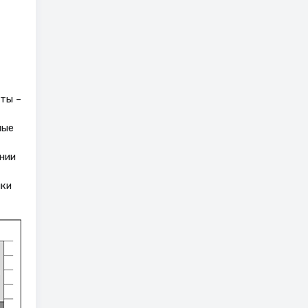
ты –
ные
нии
ики