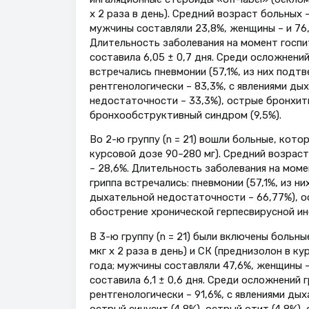
х 2 раза в день). Средний возраст больных – 
мужчины составляли 23,8%, женщины – и 76
Длительность заболевания на момент госпи
составила 6,05 ± 0,7 дня. Среди осложнений
встречались пневмонии (57,1%, из них подт
рентгенологически – 83,3%, с явлениями ды
недостаточности – 33,3%), острые бронхиты
бронхообструктивный синдром (9,5%).
Во 2-ю группу (n = 21) вошли больные, кот
курсовой дозе 90–280 мг). Средний возраст
– 28,6%. Длительность заболевания на моме
гриппа встречались: пневмонии (57,1%, из н
дыхательной недостаточности – 66,77%), о
обострение хронической герпесвирусной инф
В 3-ю группу (n = 21) были включены больн
мкг х 2 раза в день) и СК (преднизолон в ку
года; мужчины составляли 47,6%, женщины 
составила 6,1 ± 0,6 дня. Среди осложнений 
рентгенологически – 91,6%, с явлениями ды