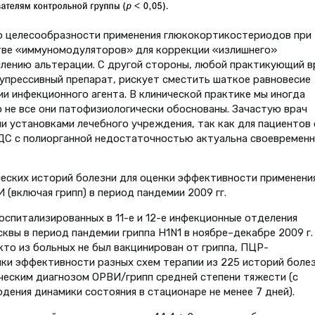
 о целесообразности применения глюкокортикостериодов при
стве «иммуномодуляторов» для коррекции «излишнего»
илению альтерации. С другой стороны, любой практикующий в
супрессивный препарат, рискует сместить шаткое равновесие
и инфекционного агента. В клинической практике мы иногда
о не все они патофизиологически обоснованы. Зачастую врач
и установками лечебного учреждения, так как для пациентов 
ДС с полиорганной недостаточностью актуальна своевременн
еских историй болезни для оценки эффективности применени
 (включая грипп) в период пандемии 2009 гг.
оспитализированных в 11-е и 12-е инфекционные отделения
квы в период пандемии гриппа H1N1 в ноябре–декабре 2009 г.
то из больных не был вакцинирован от гриппа, ПЦР-
нки эффективности разных схем терапии из 225 историй боле
ческим диагнозом ОРВИ/грипп средней степени тяжести (с
ения динамики состояния в стационаре не менее 7 дней).