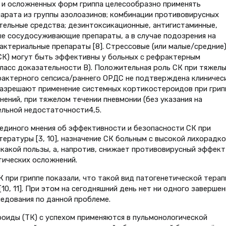
х и осложненных форм гриппа целесообразно применять
арата из группы азолоазинов; комбинации противовирусных
тельные средства; дезинтоксикационные, антигистаминные,
е сосудосуживающие препараты, а в случае подозрения на
ктериальные препараты [8]. Стрессовые (или малые/средние
К) могут быть эффективны у больных с рефрактерным
ласс доказательности В). Положительная роль СК при тяжел
рактерного сепсиса/раннего ОРДС не подтверждена клиничес
разрешают применение системных кортикостероидов при грип
ений, при тяжелом течении пневмонии (без указания на
ельной недостаточности4,5.
 единого мнения об эффективности и безопасности СК при
ературы [3, 10], назначение СК больным с высокой лихорадко
икакой пользы, а, напротив, снижает противовирусный эффект
тических осложнений.
 при гриппе показали, что такой вид патогенетической терап
0, 11]. При этом на сегодняшний день нет ни одного завершен
едования по данной проблеме.
оиды (ТК) с успехом применяются в пульмонологической