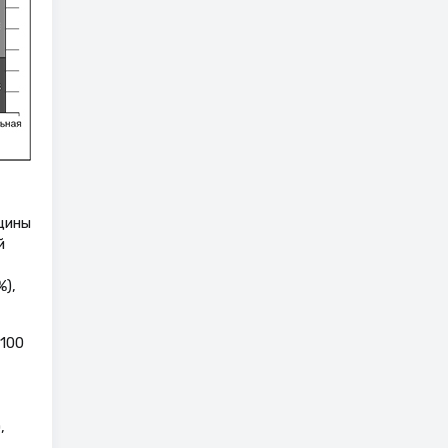
нщины
й
),
 100
,