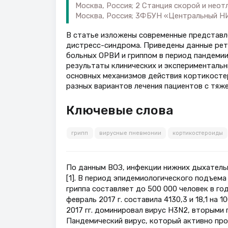
Москва, Россия; 2 Станция скорой и неот
Москва, Россия; 3ФБУН «Центральный Н
В статье изложены современные представле
дистресс-синдрома. Приведены данные рет
больных ОРВИ и гриппом в период пандеми
результаты клинических и экспериментальн
основных механизмов действия кортикосте
разных вариантов лечения пациентов с тяж
Ключевые слова
грипп
вирусные пневмонии
кортикостероиды
По данным ВОЗ, инфекции нижних дыхатель
[1]. В период эпидемиологического подъема
гриппа составляет до 500 000 человек в го
февраль 2017 г. составила 4130,3 и 18,1 на
2017 гг. доминировал вирус H3N2, вторыми 
Пандемический вирус, который активно проя