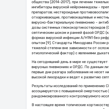
общества (2014–2017), при лечении тяжелы
ингибиторы вирусной нейроминидазы – преп
препаратов; нестероидные противовоспали
отхаркивающие, противокашлевые и местны
вирусно-бактериальную пневмонию – антиба
дозы системных глюкокортикостероидов (С
септическим шоком и ранней фазой ОРДС (к
формах вирусной инфекции А/H1N1 без реф
опытом [9]. Стандарты Минздрава России 
тяжелой степени вне зависимости от осложн
этиологический фактор) с явлениями дыхат
На сегодняшний день в мире не существует
вирусных пневмониях и ОРДС. По данным лит
первые дни разгара заболевания не несет н
высокой лихорадки и ведет к развитию сеп
Результаты исследований по применению СК
ассоциируется с повышенной смертностью [1
рандомизированного контролируемого иссл
В настоящее время топические кортикостер