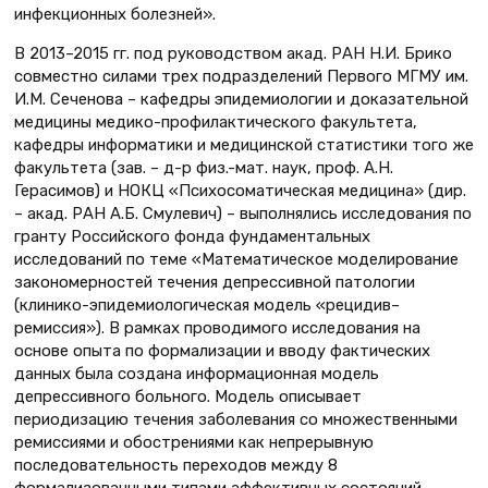
инфекционных болезней».
В 2013–2015 гг. под руководством акад. РАН Н.И. Брико
совместно силами трех подразделений Первого МГМУ им.
И.М. Сеченова – кафедры эпидемиологии и доказательной
медицины медико-профилактического факультета,
кафедры информатики и медицинской статистики того же
факультета (зав. – д-р физ.-мат. наук, проф. А.Н.
Герасимов) и НОКЦ «Психосоматическая медицина» (дир.
– акад. РАН А.Б. Смулевич) – выполнялись исследования по
гранту Российского фонда фундаментальных
исследований по теме «Математическое моделирование
закономерностей течения депрессивной патологии
(клинико-эпидемиологическая модель «рецидив–
ремиссия»). В рамках проводимого исследования на
основе опыта по формализации и вводу фактических
данных была создана информационная модель
депрессивного больного. Модель описывает
периодизацию течения заболевания со множественными
ремиссиями и обострениями как непрерывную
последовательность переходов между 8