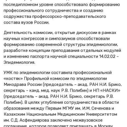
последипломном уровне способствовало формированию
профессионального сотрудничества и созданию
содружества профессорско-преподавательского
состава вузов России.
Деятельность комиссии, открытые дискуссии в рамках
научных конгрессов и симпозиумов способствовали
формированию современной структуры эпидемиологии,
разработке концепции преподавания отдельных модулей
и изменению паспорта научной специальности 14.02.02 –
Эпидемиология.
УМК по эпидемиологии составила профессиональной
«костяк» Профильной комиссии по эпидемиологии
Минздрава России (председатель – акад. РАН Н.И. Брико,
секретарь – канд. мед. наук Р.В. Полибин) и НП «НАСКИ»
(председатель – акад. РАН Н.И. Брико, секретарь Р.В.
Полибин). В целях углубления сотрудничества в области
образования между Первым МГМУ им. И.М. Сеченова и
Казахским Национальным Медицинским Университетом
им. С.Д. Асфендиярова заключено межвузовское
соглашение, которое позволяет приглашать в Москву