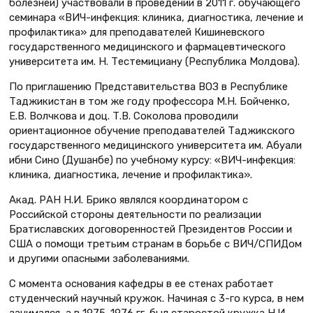
болезней) участвовали в проведении в 2011 г. обучающего
семинара «ВИЧ-инфекция: клиника, диагностика, лечение и
профилактика» для преподавателей Кишиневского
государственного медицинского и фармацевтического
университета им. Н. Тестемициану (Республика Молдова).
По приглашению Представительства ВОЗ в Республике
Таджикистан в том же году профессора М.Н. Бойченко,
Е.В. Волчкова и доц. Т.В. Соколова проводили
ориентационное обучение преподавателей Таджикского
государственного медицинского университета им. Абуали
ибни Сино (Душанбе) по учебному курсу: «ВИЧ-инфекция:
клиника, диагностика, лечение и профилактика».
Акад. РАН Н.И. Брико являлся координатором с
Российской стороны деятельности по реализации
Братиславских договоренностей Президентов России и
США о помощи третьим странам в борьбе с ВИЧ/СПИДом
и другими опасными заболеваниями.
С момента основания кафедры в ее стенах работает
студенческий научный кружок. Начиная с 3-го курса, в нем
занимался, а в 1975–1976 гг. был старостой кружка Н.И.