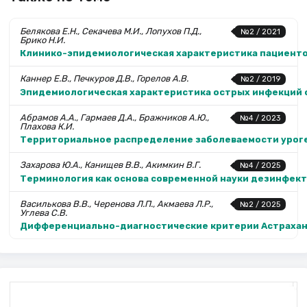
Белякова Е.Н., Секачева М.И., Лопухов П.Д.,
№2 / 2021
Брико Н.И.
Клинико-эпидемиологическая характеристика пациенто
Каннер Е.В., Печкуров Д.В., Горелов А.В.
№2 / 2019
Эпиде­миологическая характеристика острых инфекций
Абрамов А.А., Гармаев Д.А., Бражников А.Ю.,
№4 / 2023
Плахова К.И.
Территориальное распределение заболеваемости уроге
Захарова Ю.А., Канищев В.В., Акимкин В.Г.
№4 / 2025
Терминология как основа современной науки дезинфекто
Василькова В.В., Черенова Л.П., Акмаева Л.Р.,
№2 / 2025
Углева С.В.
Дифференциально-диагностические критерии Астраханс