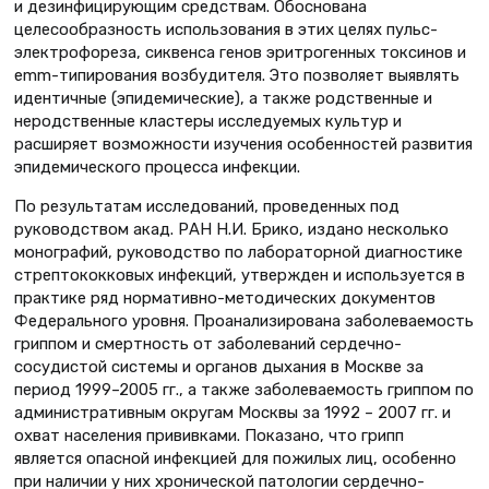
и дезинфицирующим средствам. Обоснована
целесообразность использования в этих целях пульс-
электрофореза, сиквенса генов эритрогенных токсинов и
еmm-типирования возбудителя. Это позволяет выявлять
идентичные (эпидемические), а также родственные и
неродственные кластеры исследуемых культур и
расширяет возможности изучения особенностей развития
эпидемического процесса инфекции.
По результатам исследований, проведенных под
руководством акад. РАН Н.И. Брико, издано несколько
монографий, руководство по лабораторной диагностике
стрептококковых инфекций, утвержден и используется в
практике ряд нормативно-методических документов
Федерального уровня. Проанализирована заболеваемость
гриппом и смертность от заболеваний сердечно-
сосудистой системы и органов дыхания в Москве за
период 1999–2005 гг., а также заболеваемость гриппом по
административным округам Москвы за 1992 – 2007 гг. и
охват населения прививками. Показано, что грипп
является опасной инфекцией для пожилых лиц, особенно
при наличии у них хронической патологии сердечно-