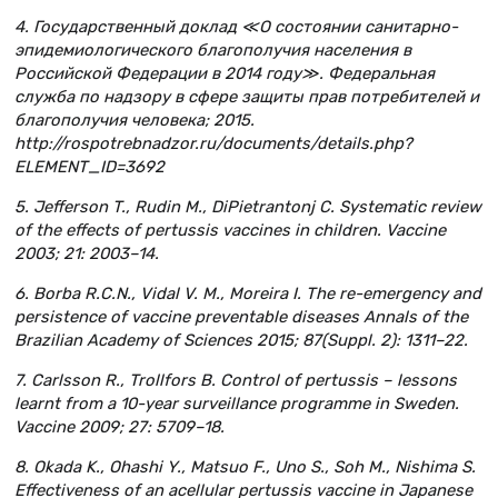
4. Государственный доклад ≪О состоянии санитарно-
эпидемиологического благополучия населения в
Российской Федерации в 2014 году≫. Федеральная
служба по надзору в сфере защиты прав потребителей и
благополучия человека; 2015.
http://rospotrebnadzor.ru/documents/details.php?
ELEMENT_ID=3692
5. Jefferson T., Rudin M., DiPietrantonj C. Systematic review
of the effects of pertussis vaccines in children. Vaccine
2003; 21: 2003–14.
6. Borba R.C.N., Vidal V. M., Moreira I. The re-emergency and
persistence of vaccine preventable diseases Annals of the
Brazilian Academy of Sciences 2015; 87(Suppl. 2): 1311–22.
7. Carlsson R., Trollfors B. Control of pertussis – lessons
learnt from a 10-year surveillance programme in Sweden.
Vaccine 2009; 27: 5709–18.
8. Okada K., Ohashi Y., Matsuo F., Uno S., Soh M., Nishima S.
Effectiveness of an acellular pertussis vaccine in Japanese