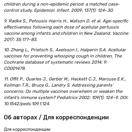
children during a non-epidemic period: a matched case-
control study. Epidemiol. Infect. 2009; 137(1): 124–30.
9. Radke S., Petousis-Harris H., Watson D. et al. Age-specific
effectiveness following each dose of acellular pertussis
vaccine among infants and children in New Zealand. Vaccine
2017; 35:177–83.
10. Zhang L., Prietsch S., Axelsson I., Halperin S.A. Acellular
vaccines for preventing whooping cough in children. The
Cochrane database of systematic reviews 2014; 9:
CD001478.
11. Offit P., Quarles J., Gerber M., Hackett C.J., Marcuse E.K.,
Kollman T.R., Bruce G., Landry S. Addressing parents’
concerns: Do multiple vaccines overwhelm or weaken the
infant’s immune system? Pediatrics 2002; 109(1): 124–9. DOI:
10.1542/peds.109.1.124.
Об авторах / Для корреспонденции
Для корреспонденции: