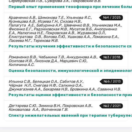
Серебровская Л.В., Суворова З.К., Покровский В.В.
Первый опыт применения тенофовира при лечении боль
Кравченко А.В., Шимонова Т.Е., Ульянова Я.С.,
№4 / 2025
Кузнецова А.В., Исаева Г.Н., Сизова Н.В.,
Палагута А.Е., Бабурина А.Р., Шевченко В.В., Ульчиекова М.А.,
Фисенко Е.Г., Радзиховская М.В., Мусатов В.Б., Аноприенко
Е.А., Малюгина Н.Е., Покровская А.В., Журавкова О.Л.,
Елистратова О.В., Волова Л.Ю., Ушакова А.А., Ломакина Е.А.,
Ласеева М.Г., Терехова М.В.
Результаты изучения эффективности и безопасности сх
Романенко В.В., Чебыкина Т.В., Анкудинова А.В.,
№3 / 2018
Осипова И.В., Лиознов Д.А., Марцевич С.Ю.,
Килячина А.С.
Оценка безопасности, иммунологической и эпидемиоло
Ильина С.В., Белецкая О.А., Сабитов А.У.,
№6 / 2013
Чёрная Н.Л., Снегова Н.Ф., Салкина О.А.,
Джумагазиев А.А., Бахарева Н.В., Бровкина А.А., Саввина Н.В.
Результаты оценки эффективности и безопасности при
Дегтярева С.Ю., Зимина В.Н., Покровская А.В.,
№2 / 2021
Коновалова А.А., Волченков Г.В.
Спектр нежелательных явлений при терапии туберкуле