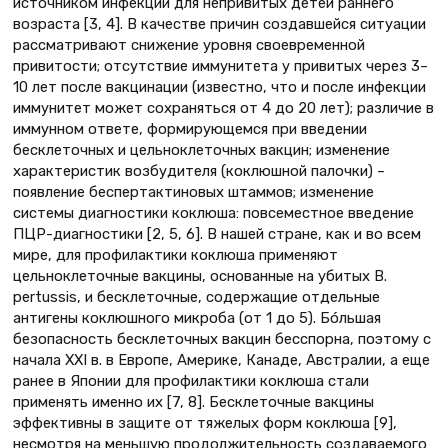
источником инфекции для непривитых детей раннего
возраста [3, 4]. В качестве причин создавшейся ситуации
рассматривают снижение уровня своевременной
привитости; отсутствие иммунитета у привитых через 3–
10 лет после вакцинации (известно, что и после инфекции
иммунитет может сохраняться от 4 до 20 лет); различие в
иммунном ответе, формирующемся при введении
бесклеточных и цельноклеточных вакцин; изменение
характеристик возбудителя (коклюшной палочки) –
появление беспертактиновых штаммов; изменение
системы диагностики коклюша: повсеместное введение
ПЦР-диагностики [2, 5, 6]. В нашей стране, как и во всем
мире, для профилактики коклюша применяют
цельноклеточные вакцины, основанные на убитых B.
pertussis, и бесклеточные, содержащие отдельные
антигены коклюшного микроба (от 1 до 5). Бóльшая
безопасность бесклеточных вакцин бесспорна, поэтому с
начала ХXI в. в Европе, Америке, Канаде, Австралии, а еще
ранее в Японии для профилактики коклюша стали
применять именно их [7, 8]. Бесклеточные вакцины
эффективны в защите от тяжелых форм коклюша [9],
несмотря на меньшую продолжительность создаваемого