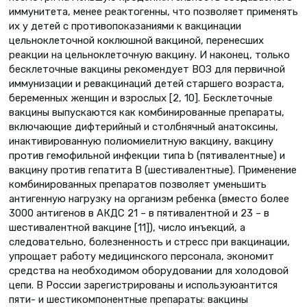
иммунитета, менее реактогенны, что позволяет применять
их у детей с противопоказаниями к вакцинации
цельноклеточной коклюшной вакциной, перенесших
реакции на цельноклеточную вакцину. И наконец, только
бесклеточные вакцины рекомендует ВОЗ для первичной
иммунизации и ревакцинаций детей старшего возраста,
беременных женщин и взрослых [2, 10]. Бесклеточные
вакцины выпускаются как комбинированные препараты,
включающие дифтерийный и столбнячный анатоксины,
инактивированную полиомиелитную вакцину, вакцину
против гемофильной инфекции типа b (пятивалентные) и
вакцину против гепатита В (шестивалентные). Применение
комбинированных препаратов позволяет уменьшить
антигенную нагрузку на организм ребенка (вместо более
3000 антигенов в АКДС 21 – в пятивалентной и 23 – в
шестивалентной вакцине [11]), число инъекций, а
следовательно, болезненность и стресс при вакцинации,
упрощает работу медицинского персонала, экономит
средства на необходимом оборудовании для холодовой
цепи. В России зарегистрированы и используюантится
пяти- и шестикомпонентные препараты: вакцины