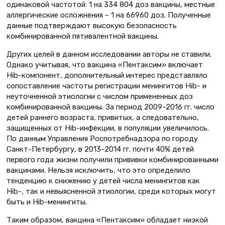
одинаковой частотой: 1 на 334 804 доз вакцины, местные
аллергические осложнения – 1 на 66960 доз. Полученные
данные подтверждают высокую безопасность
комбинированной пятивалентной вакцины.
Других целей в данном исследовании авторы не ставили.
Однако учитывая, что вакцина «Пентаксим» включает
Hib-компонент, дополнительный интерес представляло
сопоставление частоты регистрации менингитов Hib- и
неуточненной этиологии с числом примененных доз
комбинированной вакцины. За период 2009–2016 гг. число
детей раннего возраста, привитых, а следовательно,
защищенных от Hib-инфекции, в популяции увеличилось.
По данным Управления Роспотребнадзора по городу
Санкт-Петербургу, в 2013–2014 гг. почти 40% детей
первого года жизни получили прививки комбинированными
вакцинами. Нельзя исключить, что это определило
тенденцию к снижению у детей числа менингитов как
Hib-, так и невыясненной этиологии, среди которых могут
быть и Hib-менингиты.
Таким образом, вакцина «Пентаксим» обладает низкой