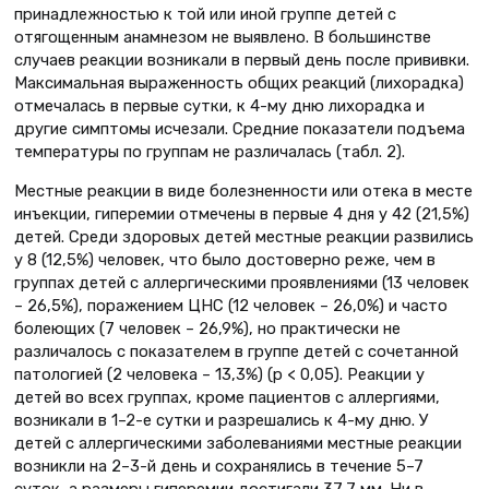
принадлежностью к той или иной группе детей с
отягощенным анамнезом не выявлено. В большинстве
случаев реакции возникали в первый день после прививки.
Максимальная выраженность общих реакций (лихорадка)
отмечалась в первые сутки, к 4-му дню лихорадка и
другие симптомы исчезали. Средние показатели подъема
температуры по группам не различалась (табл. 2).
Местные реакции в виде болезненности или отека в месте
инъекции, гиперемии отмечены в первые 4 дня у 42 (21,5%)
детей. Среди здоровых детей местные реакции развились
у 8 (12,5%) человек, что было достоверно реже, чем в
группах детей с аллергическими проявлениями (13 человек
– 26,5%), поражением ЦНС (12 человек – 26,0%) и часто
болеющих (7 человек – 26,9%), но практически не
различалось с показателем в группе детей с сочетанной
патологией (2 человека – 13,3%) (р < 0,05). Реакции у
детей во всех группах, кроме пациентов с аллергиями,
возникали в 1–2-е сутки и разрешались к 4-му дню. У
детей с аллергическими заболеваниями местные реакции
возникли на 2–3-й день и сохранялись в течение 5–7
суток, а размеры гиперемии достигали 37,7 мм. Ни в