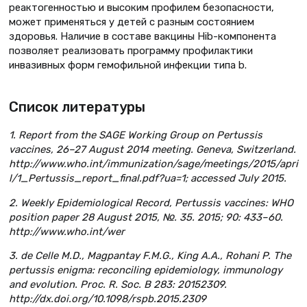
реактогенностью и высоким профилем безопасности,
может применяться у детей с разным состоянием
здоровья. Наличие в составе вакцины Hib-компонента
позволяет реализовать программу профилактики
инвазивных форм гемофильной инфекции типа b.
Список литературы
1. Report from the SAGE Working Group on Pertussis
vaccines, 26–27 August 2014 meeting. Geneva, Switzerland.
http://www.who.int/immunization/sage/meetings/2015/apri
l/1_Pertussis_report_final.pdf?ua=1; accessed July 2015.
2. Weekly Epidemiological Record, Pertussis vaccines: WHO
position paper 28 August 2015, №. 35. 2015; 90: 433–60.
http://www.who.int/wer
3. de Celle M.D., Magpantay F.M.G., King A.A., Rohani P. The
pertussis enigma: reconciling epidemiology, immunology
and evolution. Proc. R. Soc. B 283: 20152309.
http://dx.doi.org/10.1098/rspb.2015.2309