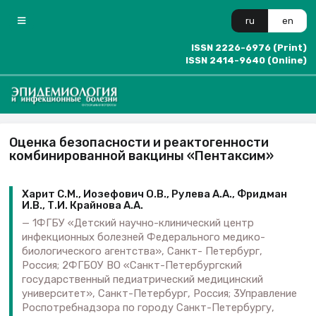
ru
en
ISSN 2226-6976 (Print)
ISSN 2414-9640 (Online)
Оценка безопасности и реактогенности
комбинированной вакцины «Пентаксим»
Харит С.М., Иозефович О.В., Рулева А.А., Фридман
И.В., Т.И. Крайнова А.А.
1ФГБУ «Детский научно-клинический центр
инфекционных болезней Федерального медико-
биологического агентства», Санкт- Петербург,
Россия; 2ФГБОУ ВО «Санкт-Петербургский
государственный педиатрический медицинский
университет», Санкт-Петербург, Россия; 3Управление
Роспотребнадзора по городу Санкт-Петербургу,