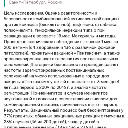
Санкт-Петербург, Россия
Цель исследования. Оценка реактогенности и
безопасности комбинированной пятивалентной вакцины
против коклюша (бесклеточной), дифтерии, столбняка,
полиомиелита, гемофильной инфекции типа b при
ревакцинации в возрасте 18 мес. Материалы и методы.
Проведено клиническое наблюдение в течение 1 мес. за
200 детьми (64 здоровыми и 136 с различной фоновой
патологией), привитыми вакциной «Пентаксим», а также
проанализирована частота развития поствакцинальных
осложнений. Для оценки безопасности проведен расчет
частоты зарегистрированных поствакцинальных
осложнений на число использованных в городе доз
вакцины «Пентаксим» у детей в возрасте от 3 мес. до 4
лет_за период с 2009 по 2016 г. и анализ частоты
регистрации Hib-менингитов и случаев менингитов
неуточненной этиологии в сопоставлении с числом доз
комбинированной вакцины, примененных в этот период.
Результаты. Вакцинальный процесс был бессимптомным у
77% привитых, обычные вакцинальные реакции отмечены в
23% случаев (46 из 200 детей), чаще у детей с
отягощенным анамнезом (38 из 136 – 27,9%), чем у