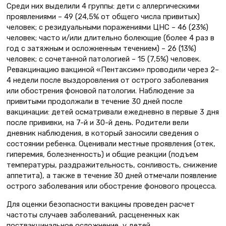
Среди них выделили 4 группы: дети с аллергическими
проявлениями – 49 (24,5% от общего числа привитых)
человек; с резидуальными поражениями ЦНС – 46 (23%)
человек; часто и/или длительно болеющие (более 4 раз в
год с затяжным и осложненным течением) – 26 (13%)
человек; с сочетанной патологией – 15 (7,5%) человек.
Ревакцинацию вакциной «Пентаксим» проводили через 2–
4 недели после выздоровления от острого заболевания
или обострения фоновой патологии. Наблюдение за
привитыми продолжали в течение 30 дней после
вакцинации: детей осматривали ежедневно в первые 3 дня
после прививки, на 7-й и 30-й день. Родители вели
дневник наблюдения, в который заносили сведения о
состоянии ребенка. Оценивали местные проявления (отек,
гиперемия, болезненность) и общие реакции (подъем
температуры, раздражительность, сонливость, снижение
аппетита), а также в течение 30 дней отмечали появление
острого заболевания или обострение фонового процесса.
Для оценки безопасности вакцины проведен расчет
частоты случаев заболеваний, расцененных как
поствакцинальное осложнение, у детей,