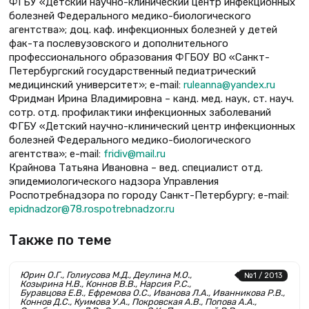
ФГБУ «Детский научно-клинический центр инфекционных
болезней Федерального медико-биологического
агентства»; доц. каф. инфекционных болезней у детей
фак-та послевузовского и дополнительного
профессионального образования ФГБОУ ВО «Санкт-
Петербургский государственный педиатрический
медицинский университет»; е-mail:
ruleanna@yandex.ru
Фридман Ирина Владимировна – канд. мед. наук, ст. науч.
сотр. отд. профилактики инфекционных заболеваний
ФГБУ «Детский научно-клинический центр инфекционных
болезней Федерального медико-биологического
агентства»; е-mail:
fridiv@mail.ru
Крайнова Татьяна Ивановна – вед. специалист отд.
эпидемиологического надзора Управления
Роспотребнадзора по городу Санкт-Петербургу; е-mail:
epidnadzor@78.rospotrebnadzor.ru
Также по теме
Юрин О.Г., Голиусова М.Д., Деулина М.О.,
№1 / 2013
Козырина Н.В., Коннов В.В., Нарсия Р.С.,
Буравцова Е.В., Ефремова О.С., Иванова Л.А., Иванникова Р.В.,
Коннов Д.С., Куимова У.А., Покровская А.В., Попова А.А.,