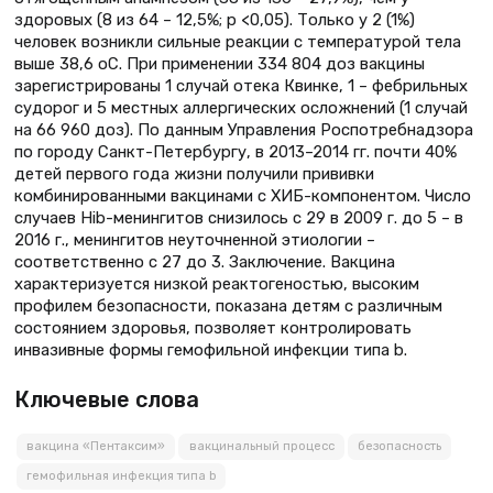
здоровых (8 из 64 – 12,5%; р <0,05). Только у 2 (1%)
человек возникли сильные реакции с температурой тела
выше 38,6 оС. При применении 334 804 доз вакцины
зарегистрированы 1 случай отека Квинке, 1 – фебрильных
судорог и 5 местных аллергических осложнений (1 случай
на 66 960 доз). По данным Управления Роспотребнадзора
по городу Санкт-Петербургу, в 2013–2014 гг. почти 40%
детей первого года жизни получили прививки
комбинированными вакцинами с ХИБ-компонентом. Число
случаев Hib-менингитов снизилось с 29 в 2009 г. до 5 – в
2016 г., менингитов неуточненной этиологии –
соответственно с 27 до 3. Заключение. Вакцина
характеризуется низкой реактогеностью, высоким
профилем безопасности, показана детям с различным
состоянием здоровья, позволяет контролировать
инвазивные формы гемофильной инфекции типа b.
Ключевые слова
вакцина «Пентаксим»
вакцинальный процесс
безопасность
гемофильная инфекция типа b