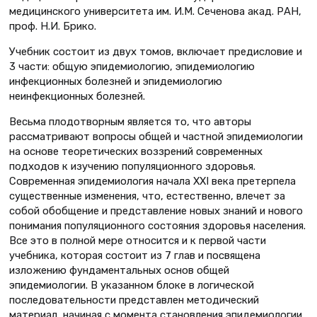
медицинского университета им. И.М. Сеченова акад. РАН,
проф. Н.И. Брико.
Учебник состоит из двух томов, включает предисловие и
3 части: общую эпидемиологию, эпидемиологию
инфекционных болезней и эпидемиологию
неинфекционных болезней.
Весьма плодотворным является то, что авторы
рассматривают вопросы общей и частной эпидемиологии
на основе теоретических воззрений современных
подходов к изучению популяционного здоровья.
Современная эпидемиология начала XXI века претерпела
существенные изменения, что, естественно, влечет за
собой обобщение и представление новых знаний и нового
понимания популяционного состояния здоровья населения.
Все это в полной мере относится и к первой части
учебника, которая состоит из 7 глав и посвящена
изложению фундаментальных основ общей
эпидемиологии. В указанном блоке в логической
последовательности представлен методический
материал, начиная с момента становления эпидемиологии